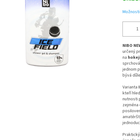
ek.
Možnosti
NIBO NEW
určený pr
na
hokej
sprchová
jednom p
bývá důle
Varianta
kteří hle
nutnosti 
zejména d
posiloven
amatérští
jednoduch
Praktick