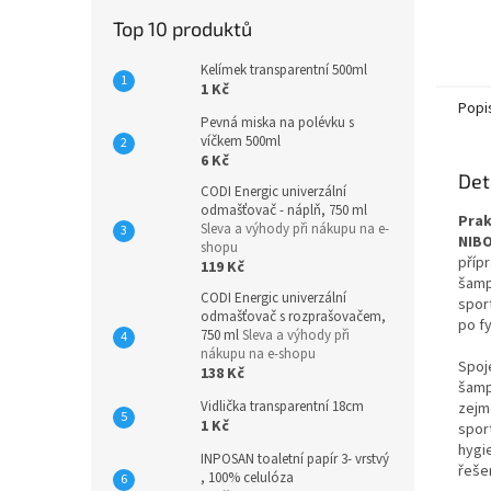
Top 10 produktů
Kelímek transparentní 500ml
1 Kč
Popi
Pevná miska na polévku s
víčkem 500ml
6 Kč
Det
CODI Energic univerzální
odmašťovač - náplň, 750 ml
Prak
Sleva a výhody při nákupu na e-
NIBO
shopu
příp
119 Kč
šamp
CODI Energic univerzální
spor
odmašťovač s rozprašovačem,
po f
750 ml
Sleva a výhody při
nákupu na e-shopu
Spoj
138 Kč
šamp
Vidlička transparentní 18cm
zejm
1 Kč
spor
hygie
INPOSAN toaletní papír 3- vrstvý
řeše
, 100% celulóza