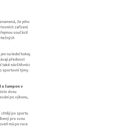
 znamená, že jeho
tovních zařízení.
zřejmou součástí
bytečných
jen na lední hokej.
dávají přednost
í také návštěvníci
ro sportovní týmy.
l a šampon v
místo dvou
hování po výkonu,
 chtějí po sportu
líbený pro svou
ároveň má po ruce