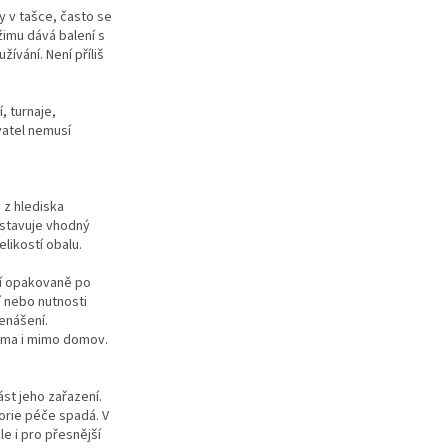
y v tašce, často se
imu dává balení s
ívání. Není příliš
, turnaje,
atel nemusí
ý z hlediska
edstavuje vhodný
ikostí obalu.
jí opakovaně po
í nebo nutnosti
enášení.
doma i mimo domov.
ást jeho zařazení.
orie péče spadá. V
e i pro přesnější