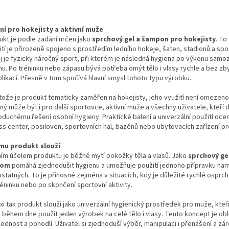
ní pro hokejisty a aktivní muže
ukt je podle zadání určen jako
sprchový gel a šampon pro hokejisty
. To
tí je přirozeně spojeno s prostředím ledního hokeje, šaten, stadionů a spor
j je fyzicky náročný sport, při kterém je následná hygiena po výkonu samo
mu. Po tréninku nebo zápasu bývá potřeba omýt tělo i vlasy rychle a bez z
likací. Přesně v tom spočívá hlavní smysl tohoto typu výrobku.
tože je produkt tematicky zaměřen na hokejisty, jeho využití není omezeno 
ný může být i pro další sportovce, aktivní muže a všechny uživatele, kteří 
oduchému řešení osobní hygieny. Praktické balení a univerzální použití ocen
ess center, posiloven, sportovních hal, bazénů nebo ubytovacích zařízení p
mu produkt slouží
ním účelem produktu je běžné mytí pokožky těla a vlasů. Jako
sprchový ge
nom
pomáhá zjednodušit hygienu a umožňuje použití jednoho přípravku na
statných. To je přínosné zejména v situacích, kdy je důležité rychlé osprc
réninku nebo po skončení sportovní aktivity.
xi tak produkt slouží jako univerzální hygienický prostředek pro muže, kteří
 během dne použít jeden výrobek na celé tělo i vlasy. Tento koncept je ob
Sleva a výhody při nákupu na e-shopu
ednost a pohodlí. Uživatel si zjednoduší výběr, manipulaci i přenášení a z