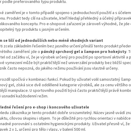
r podle preferovaného typu produktu.
ké zaměření je v tomto případě spojeno s jednoduchostí použití a s účelem
nu. Produkt tedy cílí na uživatele, kteří hledají přehledný a účelný příprav
likovaného konceptu. Pro e-shopové zařazení je zároveň výhodné, že jde
opitelný typ produktu s jasným určením.
m se liší od jednodušších nebo méně vhodných variant
ti zcela základním řešením bez jasného určení přináší tento produkt před
rétního zaměření: jde o
pánský sprchový gel a šampon pro hokejisty
. 
tel od začátku ví, že je výrobek určený pro použití po sportovní aktivitě a 
vé vymezení může být praktičtější než univerzální produkty bez bližší speci
zník často nepozná, do jakého režimu používání jsou vlastně určeny.
í rozdíl spočívá v kombinaci funkcí. Pokud by uživatel volil samostatný ša
hový gel, získá sice dvě oddělené kategorie výrobků, ale za cenu většího o
itější manipulace. U sportovního použití bývá často praktičtější právě komb
é usnadní každodenní režim.
ledné řešení pro e-shop i koncového uživatele
hledu zákazníka je tento produkt dobře srozumitelný. Název jasně uvádí zna
ktu, cílovou skupinu i objem. To je důležité pro rychlou orientaci v nabídc
snadné porovnání s ostatními hygienickými produkty. Uživatel přesně ví, že
avek 2 v 1, určený pro tělo i vlasy, v balení 500 ml.