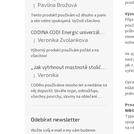
prod
Pavlína Brožová
|
Hodnocení produktu je 5 z 5 hvězdiček.
Význ
Tento produkt používám už dlouho a jsem
Příp
a ním velmi spokojená. Vyčistí všechno.
použ
průbě
CODINA CODI Energic univerzální odmašťovač, 5l kanystr
minim
Veronika Zvolankova
|
nutn
Hodnocení produktu je 5 z 5 hvězdiček.
Výborný produkt používám pořád a na
Ve s
všechno!
není
jak z
„Jak vytrhnout mastnotě stoličku“ – CODI Energic univerzální odmašťovač 750 ml (náplň), karton 12 ks | dlouhodobá zásoba
vyřeš
Veronika
|
Hodnocení produktu je 5 z 5 hvězdiček.
Opro
CODIho používáme mnoho let a nedáme na
mlád
něj dopustit. Skvěle myje, odmašťuje,
jedn
všechny povrchy, skvrny na oblečení …
Pros
NIBO
Typi
Odebírat newsletter
spoj
na ce
Vložte svůj e-mail a my vám budeme