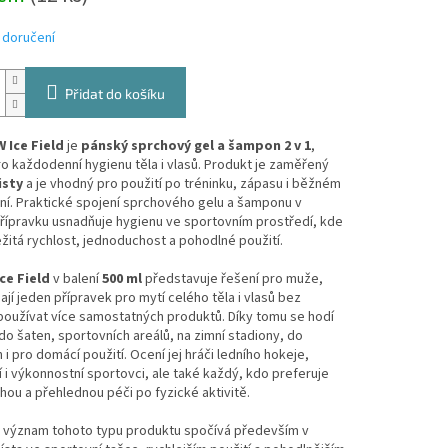
 doručení
Přidat do košíku
 Ice Field
je
pánský sprchový gel a šampon 2 v 1
,
o každodenní hygienu těla i vlasů. Produkt je zaměřený
isty
a je vhodný pro použití po tréninku, zápasu i běžném
ní. Praktické spojení sprchového gelu a šamponu v
řípravku usnadňuje hygienu ve sportovním prostředí, kde
žitá rychlost, jednoduchost a pohodlné použití.
Ice Field
v balení
500 ml
představuje řešení pro muže,
dají jeden přípravek pro mytí celého těla i vlasů bez
používat více samostatných produktů. Díky tomu se hodí
o šaten, sportovních areálů, na zimní stadiony, do
 i pro domácí použití. Ocení jej hráči ledního hokeje,
 i výkonnostní sportovci, ale také každý, kdo preferuje
ou a přehlednou péči po fyzické aktivitě.
ý význam tohoto typu produktu spočívá především v