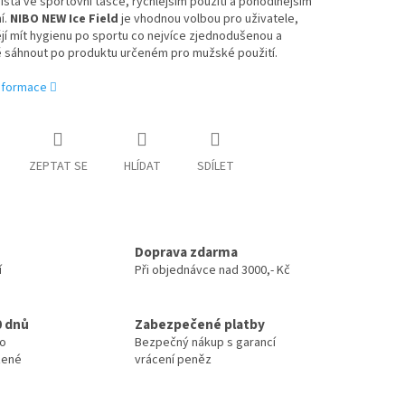
sta ve sportovní tašce, rychlejším použití a pohodlnějším
í.
NIBO NEW Ice Field
je vhodnou volbou pro uživatele,
ějí mít hygienu po sportu co nejvíce zjednodušenou a
 sáhnout po produktu určeném pro mužské použití.
informace
ZEPTAT SE
HLÍDAT
SDÍLET
Doprava zdarma
í
Při objednávce nad 3000,- Kč
0 dnů
Zabezpečené platby
no
Bezpečný nákup s garancí
zené
vrácení peněz