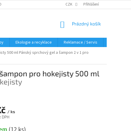
OBNÍCH ÚDAJŮ
KDE NÁS NAJDETE
CZK
Přihlášení
NÁKUPNÍ
Prázdný košík
KOŠÍK
py
Ekologie a recyklace
Reklamace / Servis
Hodnocení 
isty 500 ml
Pánský sprchový gel a šampon 2 v 1 pro
 šampon pro hokejisty 500 ml
kejisty
Kč
/ ks
z DPH
dem
(12 ks)