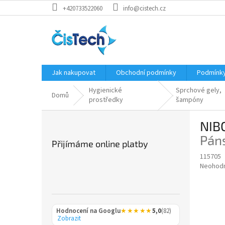
Přejít
+420733522060
info@cistech.cz
na
obsah
Jak nakupovat
Obchodní podmínky
Podmínky
Hygienické
Sprchové gely,
Domů
prostředky
šampóny
P
NIBO
o
s
Páns
Přijímáme online platby
t
115705
r
Průměr
Neohod
a
hodnoce
n
produkt
n
je
í
0,0
Hodnocení na Googlu
★★★★★
5,0
(82)
z
p
Zobrazit
5