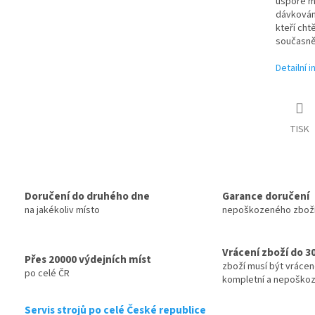
úspoře mí
dávkován
kteří cht
současně
Detailní 
TISK
Doručení do druhého dne
Garance doručení
na jakékoliv místo
nepoškozeného zbož
Vrácení zboží do 3
Přes 20000 výdejních míst
zboží musí být vráce
po celé ČR
kompletní a nepoško
Servis strojů po celé České republice