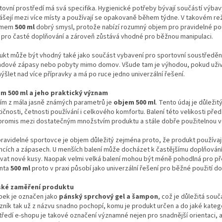
tovní prostředí má svá specifika. Hygienické potřeby bývají součástí výbav
ášejí mezi více místy a používají se opakovaně během týdne. V takovém rež
emem
500 ml
dobrý smysl, protože nabízí rozumný objem pro pravidelné použ
 pro časté doplňování a zároveň zůstává vhodné pro běžnou manipulaci.
ukt může být vhodný také jako součást vybavení pro sportovní soustředění
ndové zápasy nebo pobyty mimo domov. Všude tam je výhodou, pokud uživ
ýšlet nad více přípravky a má po ruce jedno univerzální řešení.
m 500 ml a jeho praktický význam
ím z mála jasně známých parametrů je
objem 500 ml
. Tento údaj je důležit
ičnosti, četnosti používání i celkového komfortu. Balení této velikosti př
romis mezi dostatečným množstvím produktu a stále dobře použitelnou vel
pravidelné sportovce je objem důležitý zejména proto, že produkt používa
incích a zápasech. U menších balení může docházet k častějšímu doplňován
vat nové kusy. Naopak velmi velká balení mohou být méně pohodlná pro př
nta
500 ml
proto v praxi působí jako univerzální řešení pro běžné použití 
ké zaměření produktu
bek je označen jako
pánský sprchový gel a šampon
, což je důležitá souč
zník tak už z názvu snadno pochopí, komu je produkt určen a do jaké kateg
tředí e-shopu je takové označení významné nejen pro snadnější orientaci, al