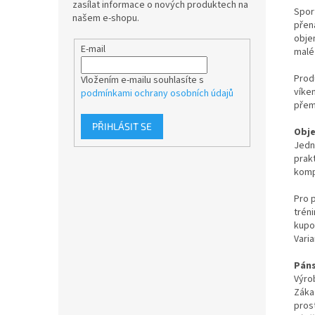
zasílat informace o nových produktech na
Spor
našem e-shopu.
přen
obj
E-mail
malé
Prod
Vložením e-mailu souhlasíte s
víke
podmínkami ochrany osobních údajů
přem
PŘIHLÁSIT SE
Obje
Jedn
prakt
komp
Pro 
trén
kupo
Varia
Páns
Výro
Záka
pros