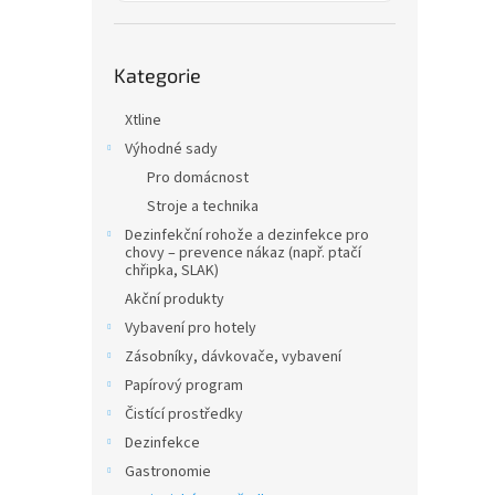
a
hvězdič
n
e
Přeskočit
l
Kategorie
kategorie
Xtline
Výhodné sady
Pro domácnost
Stroje a technika
Dezinfekční rohože a dezinfekce pro
chovy – prevence nákaz (např. ptačí
chřipka, SLAK)
Akční produkty
Vybavení pro hotely
Zásobníky, dávkovače, vybavení
Papírový program
Čistící prostředky
Dezinfekce
Gastronomie