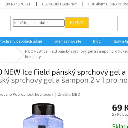
JAK NAKUPOVAT
OBCHODNÍ PODMÍNKY
PODMÍNKY OCHRANY OS
HLEDAT
 ochrany osobních údajů
Kde nás najdete
Blog
Rady a ti
NIBO NEW Ice Field pánský sprchový gel a šampon pro hokej
hokejisty
 NEW Ice Field pánský sprchový gel a
ký sprchový gel a šampon 2 v 1 pro ho
né
noceno
Podrobnosti hodnocení
Značka:
NIBO
ní
69 
u
57 Kč be
Měrná
Skla
cena: