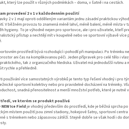
ukt, který lze použít v různých podmínkách – doma, v šatně i na cestách.
am provedení 2 v 1 v každodenním použití
ravky 2 v 1 mají oproti odděleným variantám jednu zásadní praktickou výhod
ití. V běžném provozu to znamená méně lahví, méně balení, méně místa v ta
h hygieny. To je výhodné nejen pro sportovce, ale i pro uživatele, kteří pre
Sleva a výhody při nákupu na e-shopu
alistický přístup a nechtějí mít v koupelně nebo ve sportovní výbavě více p
é.
portovním prostředí bývá rozhodující i pohodlí při manipulaci. Po tréninku 
 prostor ani čas na komplikovanou péči. Jeden přípravek pro celé tělo i vla
 praktického, tak z organizačního hlediska. Uživatel má jednodušší rutinu a
it rychle a přehledně.
ti používání více samostatných výrobků je tento typ řešení vhodný i pro t
ežnické sportovní kolektivy nebo pro pravidelné docházení na tréninky. V
oduchost, snadná přenositelnost a menší množství potřeb, které je nutné v
tředí, ve kterém se produkt používá
 NEW Ice Field
je vhodný především do prostředí, kde je běžná sprcha po f
ckým místem použití jsou zimní stadiony, hokejové šatny, sportovní centra 
ené s tréninkem nebo zápasovou zátěží. Stejně dobře se však hodí i do d
sty.