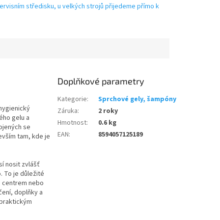
ervisním středisku, u velkých strojů přijedeme přímo k
Doplňkové parametry
Kategorie
:
Sprchové gely, šampóny
 hygienický
Záruka
:
2 roky
ého gelu a
Hmotnost
:
0.6 kg
ojených se
EAN
:
8594057125189
evším tam, kde je
í nosit zvlášť
 To je důležité
m centrem nebo
ení, doplňky a
i praktickým