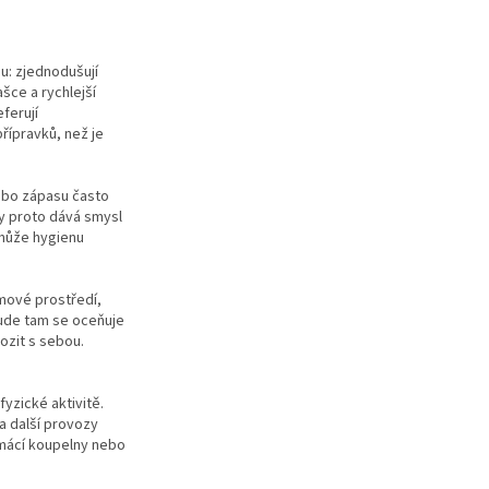
u: zjednodušují
šce a rychlejší
ferují
řípravků, než je
nebo zápasu často
sy proto dává smysl
 může hygienu
výhodný karton 12 ks, náplň 750 ml, unive
ýmové prostředí,
šude tam se oceňuje
ozit s sebou.
yzické aktivitě.
a další provozy
omácí koupelny nebo