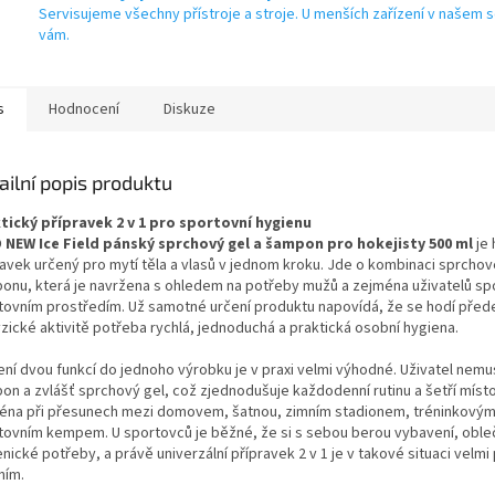
Servisujeme všechny přístroje a stroje. U menších zařízení v našem s
vám.
s
Hodnocení
Diskuze
ailní popis produktu
tický přípravek 2 v 1 pro sportovní hygienu
 NEW Ice Field pánský sprchový gel a šampon pro hokejisty 500 ml
je
ravek určený pro mytí těla a vlasů v jednom kroku. Jde o kombinaci sprchov
onu, která je navržena s ohledem na potřeby mužů a zejména uživatelů sp
tovním prostředím. Už samotné určení produktu napovídá, že se hodí před
yzické aktivitě potřeba rychlá, jednoduchá a praktická osobní hygiena.
ení dvou funkcí do jednoho výrobku je v praxi velmi výhodné. Uživatel nemus
on a zvlášť sprchový gel, což zjednodušuje každodenní rutinu a šetří místo.
éna při přesunech mezi domovem, šatnou, zimním stadionem, tréninkový
tovním kempem. U sportovců je běžné, že si s sebou berou vybavení, obleč
nické potřeby, a právě univerzální přípravek 2 v 1 je v takové situaci velm
ním.