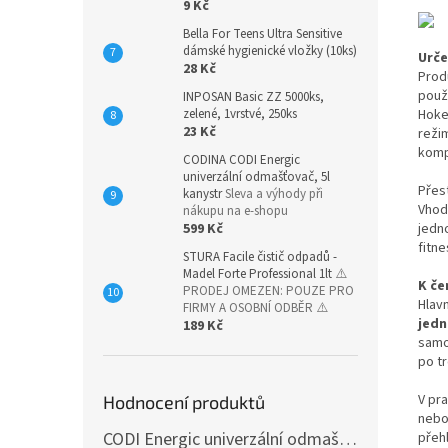
9 Kč
Bella For Teens Ultra Sensitive
dámské hygienické vložky (10ks)
Urče
28 Kč
Prod
použi
INPOSAN Basic ZZ 5000ks,
Hoke
zelené, 1vrstvé, 250ks
23 Kč
reži
komp
CODINA CODI Energic
univerzální odmašťovač, 5l
Přes
kanystr
Sleva a výhody při
Vhod
nákupu na e-shopu
jedn
599 Kč
fitn
STURA Facile čistič odpadů -
Madel Forte Professional 1lt
⚠️
K če
PRODEJ OMEZEN: POUZE PRO
Hlav
FIRMY A OSOBNÍ ODBĚR ⚠️
jed
189 Kč
samo
po t
V pra
Hodnocení produktů
nebo
CODI Energic univerzální odmašťovač s rozprašovačem, 750 ml
přehl