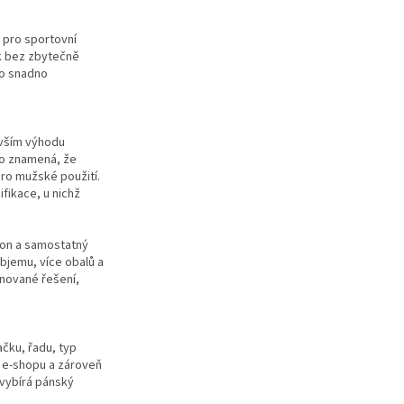
 pro sportovní
ek bez zbytečně
 o snadno
evším výhodu
To znamená, že
pro mužské použití.
fikace, u nichž
mpon a samostatný
bjemu, více obalů a
inované řešení,
čku, řadu, typ
e e-shopu a zároveň
 vybírá pánský