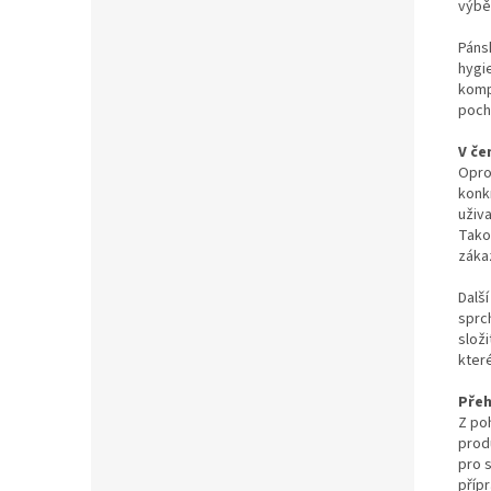
výbě
Páns
hygie
komp
poch
V če
Opro
konk
uživa
Tako
záka
Dalš
sprc
slož
kter
Přeh
Z po
produ
pro 
přípr