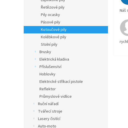
Lupínkové pily
Řetězové pily
Náš 
Pily ocasky
Pásové pily
Kotoučové pily
Kolébkové pily
rych
Stolní pily
Brusky
Elektrická kladiva
Příslušenství
Hoblovky
Elektrické stříkací pistole
Reflektor
Průmyslové vidlice
Ruční nářadí
Tvářecí stroje
Lasery čistící
Auto-moto