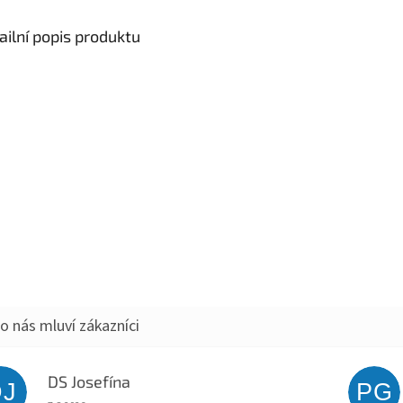
ailní popis produktu
DS Josefína
DJ
PG
Hodnocení obchodu je 5 z 5 hvězdiček.