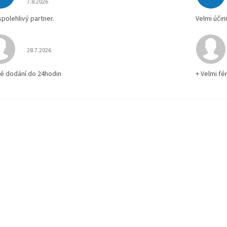
7.8.2026
spolehlivý partner.
Velmi účin
Hodnocení obchodu je 5 z 5 hvězdiček.
28.7.2026
lé dodání do 24hodin
+ Velmi fé