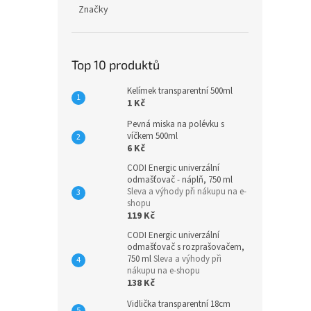
Značky
Top 10 produktů
Kelímek transparentní 500ml
1 Kč
Pevná miska na polévku s
víčkem 500ml
6 Kč
CODI Energic univerzální
odmašťovač - náplň, 750 ml
Sleva a výhody při nákupu na e-
shopu
119 Kč
CODI Energic univerzální
odmašťovač s rozprašovačem,
750 ml
Sleva a výhody při
nákupu na e-shopu
138 Kč
Vidlička transparentní 18cm