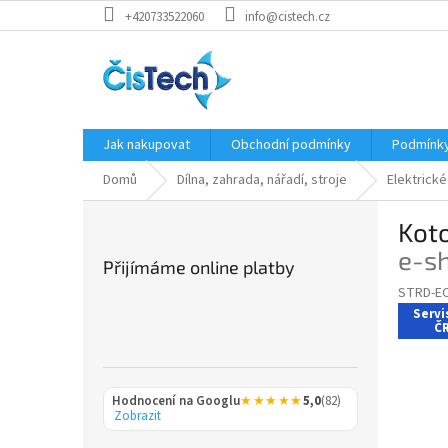
Přejít
+420733522060
info@cistech.cz
na
obsah
Jak nakupovat
Obchodní podmínky
Podmínky
Domů
Dílna, zahrada, nářadí, stroje
Elektrické
P
Kot
o
s
e-s
Přijímáme online platby
t
STRD-E
r
Servi
a
ČR
n
n
í
Hodnocení na Googlu
★★★★★
5,0
(82)
p
Zobrazit
a