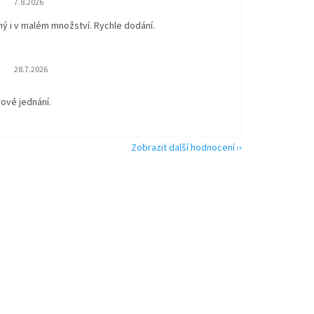
7.8.2026
ný i v malém množství. Rychle dodání.
Hodnocení obchodu je 5 z 5 hvězdiček.
28.7.2026
rové jednání.
Zobrazit další hodnocení