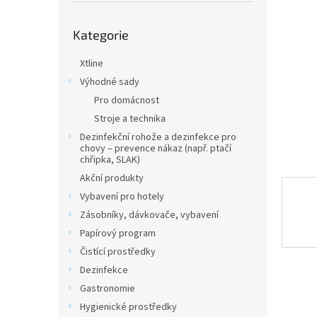
n
e
Přeskočit
l
Kategorie
kategorie
Xtline
Výhodné sady
Pro domácnost
Stroje a technika
Dezinfekční rohože a dezinfekce pro
chovy – prevence nákaz (např. ptačí
chřipka, SLAK)
Akční produkty
Vybavení pro hotely
Zásobníky, dávkovače, vybavení
Papírový program
Čistící prostředky
Dezinfekce
Gastronomie
Hygienické prostředky