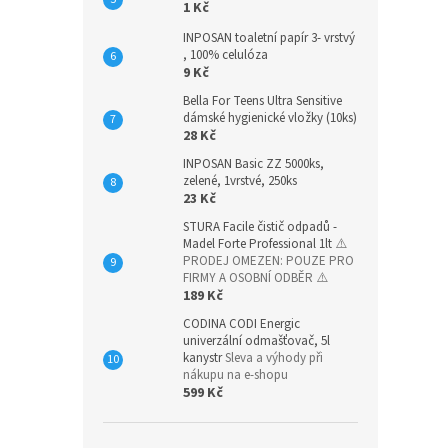
1 Kč
INPOSAN toaletní papír 3- vrstvý
, 100% celulóza
9 Kč
Bella For Teens Ultra Sensitive
dámské hygienické vložky (10ks)
28 Kč
INPOSAN Basic ZZ 5000ks,
zelené, 1vrstvé, 250ks
23 Kč
STURA Facile čistič odpadů -
Madel Forte Professional 1lt
⚠️
PRODEJ OMEZEN: POUZE PRO
FIRMY A OSOBNÍ ODBĚR ⚠️
189 Kč
CODINA CODI Energic
univerzální odmašťovač, 5l
kanystr
Sleva a výhody při
nákupu na e-shopu
599 Kč