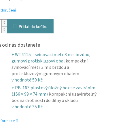
 doručení
Přidat do košíku
 od nás dostanete
+ WT4125 – svinovací metr 3 m s brzdou,
gumový protiskluzový obal
kompaktní
svinovací metr 3 m s brzdou a
protiskluzovým gumovým obalem
v hodnotě 59 Kč
+ PB-16Z plastový úložný box se zavíráním
(156 × 99 × 74 mm)
Kompaktní uzavíratelný
box na drobnosti do dílny a skladu
v hodnotě 35 Kč
informace