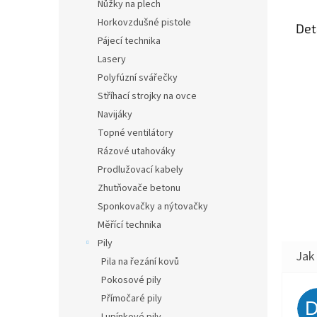
Nůžky na plech
Horkovzdušné pistole
Det
Pájecí technika
Lasery
Polyfúzní svářečky
Stříhací strojky na ovce
Navijáky
Topné ventilátory
Rázové utahováky
Prodlužovací kabely
Zhutňovače betonu
Sponkovačky a nýtovačky
Měřící technika
Pily
Pila na řezání kovů
Pokosové pily
Přímočaré pily