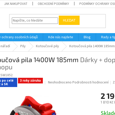
JAK NAKUPOVAT
OBCHODNÍ PODMÍNKY
PODMÍNKY OCHRANY OS
HLEDAT
 ochrany osobních údajů
Kde nás najdete
Blog
Rady a ti
 nářadí
Pily
Kotoučové pily
Kotoučová pila 1400W 185m
oučová pila 1400W 185mm
Dárky + do
hopu
CSW1852
s po celé
3 roky záruka
Průměrné
Neohodnoceno
Podrobnosti hodnocení
Z
 a SK
hodnocení
produktu
2 1
je
0,0
1 810 Kč
z
Měrná
5
Skla
cena: