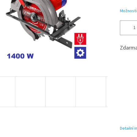
hvězdiček.
Možnosti
Zdarma
Detailní 