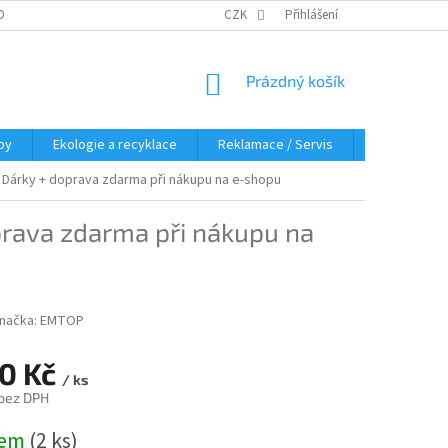
OBNÍCH ÚDAJŮ
KDE NÁS NAJDETE
CZK
Přihlášení
NÁKUPNÍ
Prázdný košík
KOŠÍK
py
Ekologie a recyklace
Reklamace / Servis
Hodnocení 
m
Dárky + doprava zdarma při nákupu na e-shopu
prava zdarma při nákupu na
načka:
EMTOP
90 Kč
/ ks
 bez DPH
dem
(2 ks)