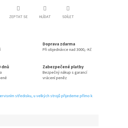
ZEPTAT SE
HLÍDAT
SDÍLET
Doprava zdarma
í
Při objednávce nad 3000,- Kč
0 dnů
Zabezpečené platby
no
Bezpečný nákup s garancí
zené
vrácení peněz
ervisním středisku, u velkých strojů přijedeme přímo k