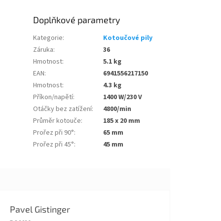
Doplňkové parametry
Kategorie
:
Kotoučové pily
Záruka
:
36
Hmotnost
:
5.1 kg
EAN
:
6941556217150
Hmotnost
:
4.3 kg
Příkon/napětí
:
1400 W/230 V
Otáčky bez zatížení
:
4800/min
Průměr kotouče
:
185 x 20 mm
Prořez při 90°
:
65 mm
Prořez při 45°
:
45 mm
Pavel Gistinger
Hodnocení obchodu je 5 z 5 hvězdiček.