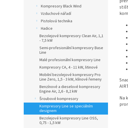
přen
Kompresory Black Wind
stiš
komp
Vzduchové nářadí
Pistolová technika
Hadice
Bezolejové kompresory Clean Air, 1,1
- 7,5 kW
Semi-profesionální kompresory Base
Line
Malé profesionální kompresory Line
Kompresory CA, 4 - 11 kW, litinové
Mobilní bezolejové kompresory Pro
Line Zero, 1,5 - 3 kW, klínové řemeny
Snad
AIRT
Benzínové a dieselové kompresory
Engine Air, 2,6 - 8,2 kW
Na k
Šroubové kompresory
pror
Kompresory Line se speciálním
designem
Bezolejové kompresory Line OSS,
0,75 - 1,5 kW