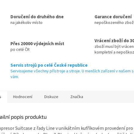
A
Doručení do druhého dne
Garance doručení
na jakékoliv místo
nepoškozeného zbož
Vrácení zboží do 3
Přes 20000 výdejních míst
zboží musí být vráce
po celé ČR
kompletní a nepoško
Servis strojů po celé České republice
Servisujeme všechny přístroje a stroje. U menších zařízení v našem s
vám.
s
Hodnocení
Diskuze
Značka
ailní popis produktu
resor Suitcase z řady Line v unikátním kufříkovém provedení pro