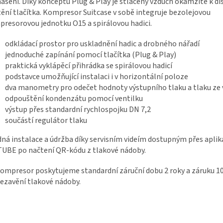
ášení. Díky konceptu Plug & Play je stlačený vzduch okamžitě k di
tění tlačítka. Kompresor Suitcase v sobě integruje bezolejovou
resorovou jednotku O15 a spirálovou hadici.
odkládací prostor pro uskladnění hadic a drobného nářadí
jednoduché zapínání pomocí tlačítka (Plug & Play)
praktická vyklápěcí přihrádka se spirálovou hadicí
podstavce umožňující instalaci i v horizontální poloze
dva manometry pro odečet hodnoty výstupního tlaku a tlaku ze
odpouštění kondenzátu pomocí ventilku
výstup přes standardní rychlospojku DN 7,2
součástí regulátor tlaku
ná instalace a údržba díky servisním videím dostupným přes aplik
UBE po načtení QR-kódu z tlakové nádoby.
ompresor poskytujeme standardní záruční dobu 2 roky a záruku 10
ezavění tlakové nádoby.