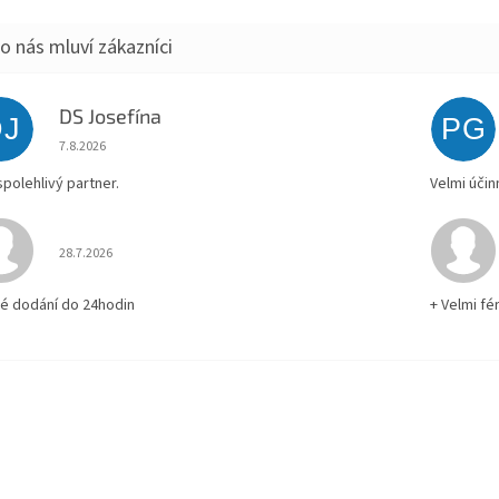
DS Josefína
DJ
PG
Hodnocení obchodu je 5 z 5 hvězdiček.
7.8.2026
spolehlivý partner.
Velmi účin
Hodnocení obchodu je 5 z 5 hvězdiček.
28.7.2026
lé dodání do 24hodin
+ Velmi fé