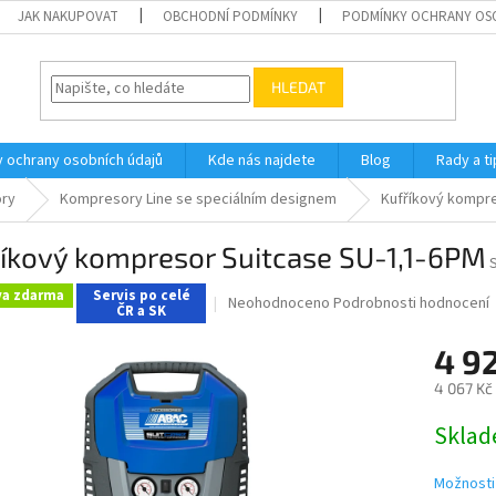
JAK NAKUPOVAT
OBCHODNÍ PODMÍNKY
PODMÍNKY OCHRANY OS
HLEDAT
 ochrany osobních údajů
Kde nás najdete
Blog
Rady a ti
ry
Kompresory Line se speciálním designem
Kufříkový kompre
říkový kompresor Suitcase SU-1,1-6PM
va zdarma
Servis po celé
Průměrné
Neohodnoceno
Podrobnosti hodnocení
ČR a SK
hodnocení
produktu
4 9
je
0,0
4 067 Kč
z
Měrná
5
Skla
cena:
hvězdiček.
Možnosti