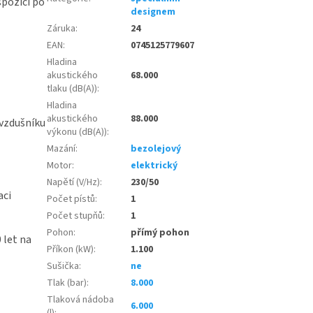
spozici po
designem
Záruka
:
24
EAN
:
0745125779607
Hladina
akustického
68.000
tlaku (dB(A))
:
Hladina
akustického
88.000
 vzdušníku
výkonu (dB(A))
:
Mazání
:
bezolejový
Motor
:
elektrický
Napětí (V/Hz)
:
230/50
aci
Počet pístů
:
1
Počet stupňů
:
1
Pohon
:
přímý pohon
 let na
Příkon (kW)
:
1.100
Sušička
:
ne
Tlak (bar)
:
8.000
Tlaková nádoba
6.000
(l)
: