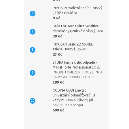
INPOSAN toaletní papír 3- vrstvý
, 100% celulóza
9 Kč
Bella For Teens Ultra Sensitive
dámské hygienické vložky (10ks)
28 Kč
INPOSAN Basic ZZ 5000ks,
zelené, 1vrstvé, 250ks
23 Kč
STURA Facile čistič odpadů -
Madel Forte Professional 1lt
⚠️
PRODEJ OMEZEN: POUZE PRO
FIRMY A OSOBNÍ ODBĚR ⚠️
189 Kč
CODINA CODI Energic
univerzální odmašťovač, 5l
kanystr
Sleva a výhody při
nákupu na e-shopu
599 Kč