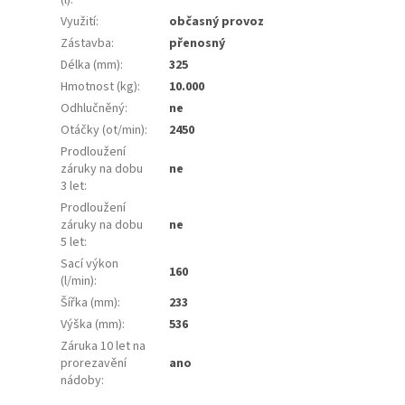
Využití
:
občasný provoz
Zástavba
:
přenosný
Délka (mm)
:
325
Hmotnost (kg)
:
10.000
Odhlučněný
:
ne
Otáčky (ot/min)
:
2450
Prodloužení
záruky na dobu
ne
3 let
:
Prodloužení
záruky na dobu
ne
5 let
:
Sací výkon
160
(l/min)
:
Šířka (mm)
:
233
Výška (mm)
:
536
Záruka 10 let na
prorezavění
ano
nádoby
: