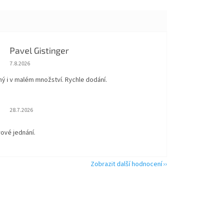
Pavel Gistinger
Hodnocení obchodu je 5 z 5 hvězdiček.
7.8.2026
ný i v malém množství. Rychle dodání.
Hodnocení obchodu je 5 z 5 hvězdiček.
28.7.2026
rové jednání.
Zobrazit další hodnocení