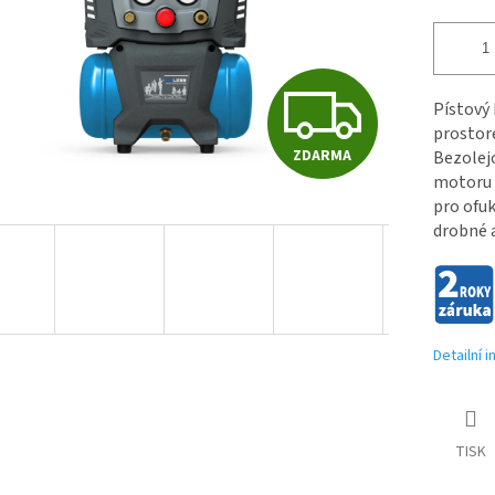
Z
Pístový
prostor
ZDARMA
Bezolej
D
motoru 
pro ofuk
drobné a
A
R
Detailní 
M
TISK