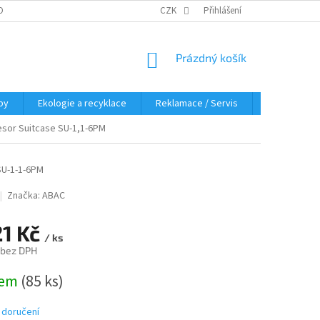
OBNÍCH ÚDAJŮ
KDE NÁS NAJDETE
CZK
Přihlášení
NÁKUPNÍ
Prázdný košík
KOŠÍK
py
Ekologie a recyklace
Reklamace / Servis
Hodnocení 
sor Suitcase SU-1,1-6PM
SU-1-1-6PM
Značka:
ABAC
21 Kč
/ ks
 bez DPH
dem
(85 ks)
 doručení