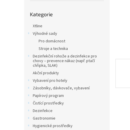
n
e
Přeskočit
l
Kategorie
kategorie
Xtline
Výhodné sady
Pro domácnost
Stroje a technika
Dezinfekční rohože a dezinfekce pro
chovy – prevence nákaz (např. ptačí
chřipka, SLAK)
Akční produkty
Vybavení pro hotely
Zásobníky, dávkovače, vybavení
Papírový program
Čistící prostředky
Dezinfekce
Gastronomie
Hygienické prostředky