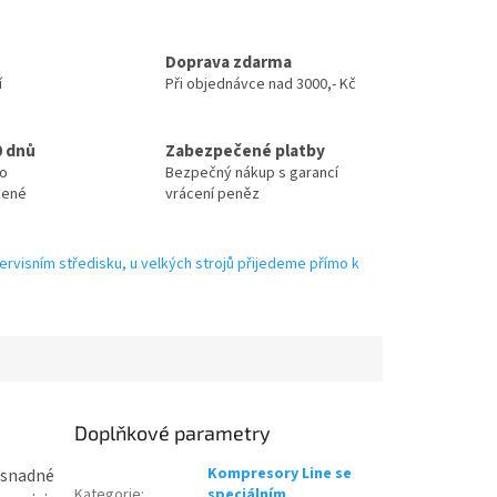
Doprava zdarma
í
Při objednávce nad 3000,- Kč
0 dnů
Zabezpečené platby
no
Bezpečný nákup s garancí
zené
vrácení peněz
ervisním středisku, u velkých strojů přijedeme přímo k
Doplňkové parametry
Kompresory Line se
 snadné
Kategorie
:
speciálním