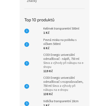
Značky
Top 10 produktů
Kelímek transparentní 500ml
1 Kč
Pevná miska na polévku s
víčkem 500ml
6 Kč
CODI Energic univerzální
odmašťovač - náplň, 750 ml
Sleva a výhody při nákupu na e-
shopu
119 Kč
CODI Energic univerzální
odmašťovač s rozprašovačem,
750 ml
Sleva a výhody při
nákupu na e-shopu
138 Kč
Vidlička transparentní 18cm
1 Kč