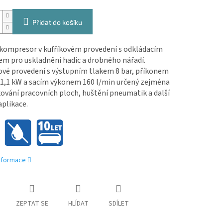
Přidat do košíku
 kompresor v kufříkovém provedení s odkládacím
em pro uskladnění hadic a drobného nářadí.
ové provedení s výstupním tlakem 8 bar, příkonem
1,1 kW a sacím výkonem 160 l/min určený zejména
ování pracovních ploch, huštění pneumatik a další
plikace.
informace
ZEPTAT SE
HLÍDAT
SDÍLET