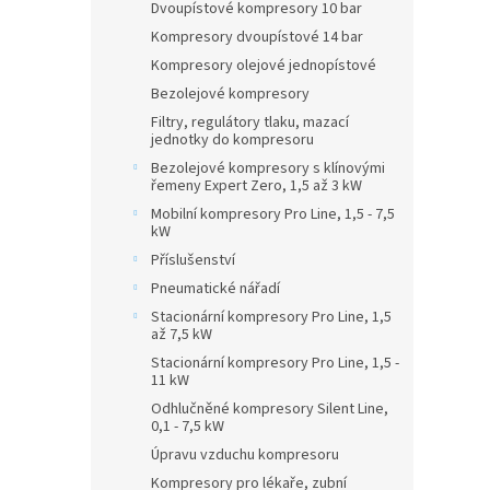
Dvoupístové kompresory 10 bar
Kompresory dvoupístové 14 bar
Kompresory olejové jednopístové
Bezolejové kompresory
Filtry, regulátory tlaku, mazací
jednotky do kompresoru
Bezolejové kompresory s klínovými
řemeny Expert Zero, 1,5 až 3 kW
Mobilní kompresory Pro Line, 1,5 - 7,5
kW
Příslušenství
Pneumatické nářadí
Stacionární kompresory Pro Line, 1,5
až 7,5 kW
Stacionární kompresory Pro Line, 1,5 -
11 kW
Odhlučněné kompresory Silent Line,
0,1 - 7,5 kW
Úpravu vzduchu kompresoru
Kompresory pro lékaře, zubní