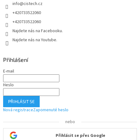
info
@
cistech.cz
+420733522060
+420733522060
Najdete nás na Facebooku.
Najdete nás na Youtube.
Přihlášení
E-mail
Heslo
PŘIHLÁSIT SE
Nová registrace
Zapomenuté heslo
nebo
Přihlásit se přes Google