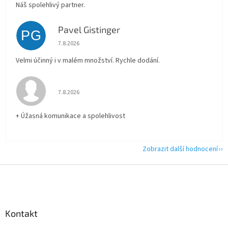
Náš spolehlivý partner.
Pavel Gistinger
PG
Hodnocení obchodu je 5 z 5 hvězdiček.
7.8.2026
Velmi účinný i v malém množství. Rychle dodání.
Hodnocení obchodu je 5 z 5 hvězdiček.
7.8.2026
+ Úžasná komunikace a spolehlivost
Zobrazit další hodnocení
Z
á
p
a
Kontakt
t
í