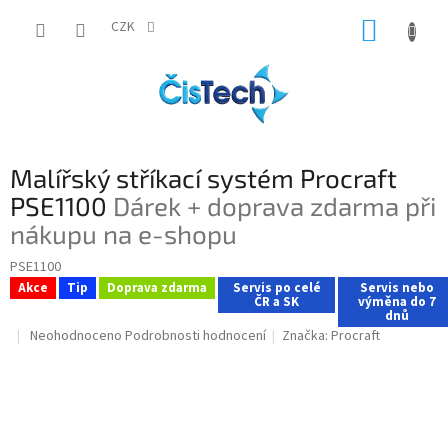
Přejít
NÁKUP
na
CZK
obsah
KOŠÍK
Malířský stříkací systém Procraft
PSE1100
Dárek + doprava zdarma při
nákupu na e-shopu
PSE1100
Akce
Tip
Doprava zdarma
Servis po celé
Servis nebo
ČR a SK
výměna do 7
dnů
Průměrné
Neohodnoceno
Podrobnosti hodnocení
Značka:
Procraft
hodnocení
produktu
je
0,0
z