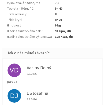
Vysokotlaká hadice, m.
:
7,5
Teplota nátěru, ° C
:
5 - 40
Třída ochrany
:
II
Třída krytí
:
IP 20
Hmotnost
:
9 kg
Hladina akustického tlaku
:
93 Kpa, dB
Hladina akustického výkonu Lwa
:
108 Kwa, dB
Vaclav Dolný
VD
Hodnocení obchodu je 5 z 5 hvězdiček.
8.8.2026
parada
DS Josefína
DJ
Hodnocení obchodu je 5 z 5 hvězdiček.
7.8.2026