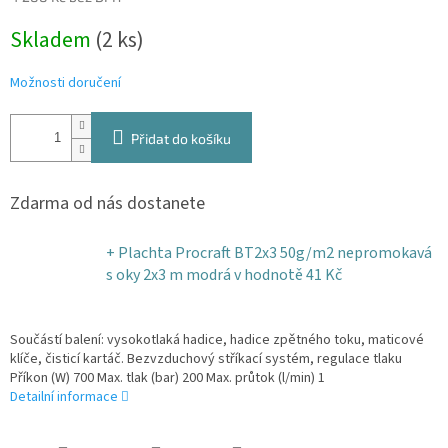
Měrná
Skladem
(2 ks)
cena:
Možnosti doručení
Přidat do košíku
Zdarma od nás dostanete
+ Plachta Procraft BT2x3 50g/m2 nepromokavá
s oky 2x3 m modrá
v hodnotě 41 Kč
Součástí balení: vysokotlaká hadice, hadice zpětného toku, maticové
klíče, čisticí kartáč. Bezvzduchový stříkací systém, regulace tlaku
Příkon (W) 700 Max. tlak (bar) 200 Max. průtok (l/min) 1
Detailní informace