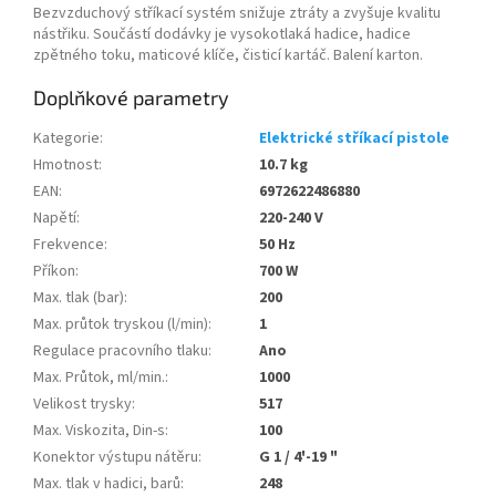
Bezvzduchový stříkací systém snižuje ztráty a zvyšuje kvalitu
nástřiku. Součástí dodávky je vysokotlaká hadice, hadice
zpětného toku, maticové klíče, čisticí kartáč. Balení karton.
Doplňkové parametry
Kategorie
:
Elektrické stříkací pistole
Hmotnost
:
10.7 kg
EAN
:
6972622486880
Napětí
:
220-240 V
Frekvence
:
50 Hz
Příkon
:
700 W
Max. tlak (bar)
:
200
Max. průtok tryskou (l/min)
:
1
Regulace pracovního tlaku
:
Ano
Max. Průtok, ml/min.
:
1000
Velikost trysky
:
517
Max. Viskozita, Din-s
:
100
Konektor výstupu nátěru
:
G 1 / 4'-19 "
Max. tlak v hadici, barů
:
248