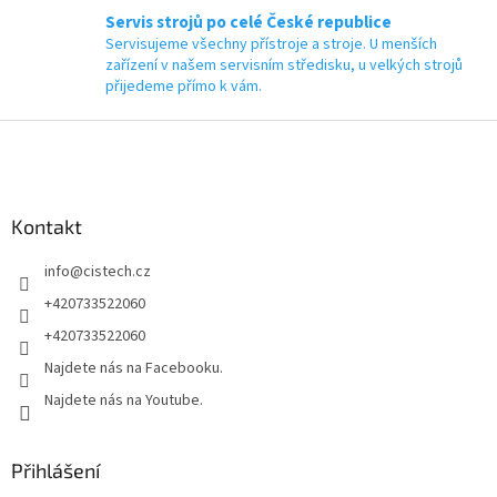
Servis strojů po celé České republice
Servisujeme všechny přístroje a stroje. U menších
zařízení v našem servisním středisku, u velkých strojů
přijedeme přímo k vám.
Z
á
p
a
Kontakt
t
í
info
@
cistech.cz
+420733522060
+420733522060
Najdete nás na Facebooku.
Najdete nás na Youtube.
Přihlášení