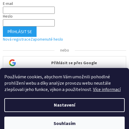
E-mail
Heslo
PŘIHLÁSIT SE
Nová registrace
Zapomenuté heslo
nebo
Přihlásit se přes Google
Používáme cookies, abychom Vám umožnili pohodlné
Přihlásit se přes Seznam
prohlížení webu a díky analýze provozu webu neustále
zlepšovali jeho funkce, výkon a použitelnost.
Více informací
Nastavení
Vytvořil Shoptet
Souhlasím
Copyright 2026
ČisTech
. Všechna práva vyhrazena.