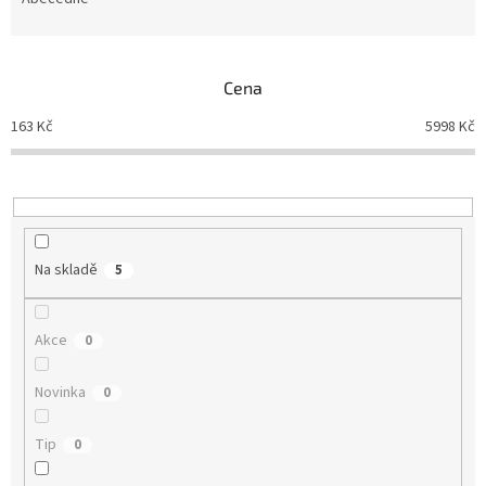
e
n
í
p
Cena
r
o
163
Kč
5998
Kč
d
u
k
t
ů
Na skladě
5
Akce
0
Novinka
0
Tip
0