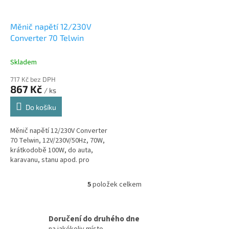
Měnič napětí 12/230V
Converter 70 Telwin
Skladem
717 Kč bez DPH
867 Kč
/ ks
Do košíku
Měnič napětí 12/230V Converter
70 Telwin, 12V/230V/50Hz, 70W,
krátkodobě 100W, do auta,
karavanu, stanu apod. pro
drobné spotřebiče 230V/50Hz
5
položek celkem
O
v
l
á
Doručení do druhého dne
d
na jakékoliv místo