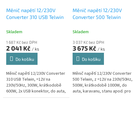
Měnič napětí 12/230V
Měnič napětí 12/230V
Converter 310 USB Telwin
Converter 500 Telwin
Skladem
Skladem
1 687 Kč bez DPH
3 037 Kč bez DPH
2 041 Kč
3 675 Kč
/ ks
/ ks
Do košíku
Do košíku
Měnič napětí 12/230V Converter
Měnič napětí 12/230V Converter
310 USB Telwin, =12V na
500 Telwin, z =12V na 230V/50Hz,
230V/50Hz, 300W, krátkodobě
500W, krátkodobě 1000W, do
600W, 2x USB konektor, do auta,
auta, karavanu, stanu apod. pro
karavanu, stanu apod. pro
spotřebiče 230V/50Hz, možnost
drobné spotřebiče 230V/50Hz,
pevného zabudování do auta
možnost...