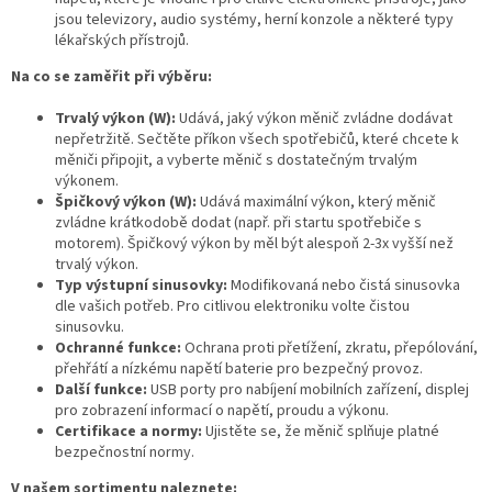
jsou televizory, audio systémy, herní konzole a některé typy
lékařských přístrojů.
Na co se zaměřit při výběru:
Trvalý výkon (W):
Udává, jaký výkon měnič zvládne dodávat
nepřetržitě. Sečtěte příkon všech spotřebičů, které chcete k
měniči připojit, a vyberte měnič s dostatečným trvalým
výkonem.
Špičkový výkon (W):
Udává maximální výkon, který měnič
zvládne krátkodobě dodat (např. při startu spotřebiče s
motorem). Špičkový výkon by měl být alespoň 2-3x vyšší než
trvalý výkon.
Typ výstupní sinusovky:
Modifikovaná nebo čistá sinusovka
dle vašich potřeb. Pro citlivou elektroniku volte čistou
sinusovku.
Ochranné funkce:
Ochrana proti přetížení, zkratu, přepólování,
přehřátí a nízkému napětí baterie pro bezpečný provoz.
Další funkce:
USB porty pro nabíjení mobilních zařízení, displej
pro zobrazení informací o napětí, proudu a výkonu.
Certifikace a normy:
Ujistěte se, že měnič splňuje platné
bezpečnostní normy.
V našem sortimentu naleznete: