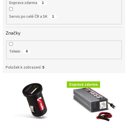
Doprava zdarma
2
Servis po celé ČR a SK
1
Značky
Telwin
4
Položek k zobrazení:
5
V
Doprava zdarma
ý
p
i
s
p
r
o