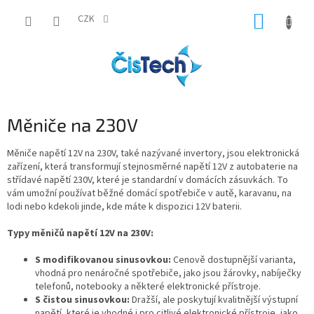
Přejít
NÁKUP
na
CZK
obsah
KOŠÍK
Měniče na 230V
Měniče napětí 12V na 230V, také nazývané invertory, jsou elektronická
zařízení, která transformují stejnosměrné napětí 12V z autobaterie na
střídavé napětí 230V, které je standardní v domácích zásuvkách. To
vám umožní používat běžné domácí spotřebiče v autě, karavanu, na
lodi nebo kdekoli jinde, kde máte k dispozici 12V baterii.
Typy měničů napětí 12V na 230V:
S modifikovanou sinusovkou:
Cenově dostupnější varianta,
vhodná pro nenáročné spotřebiče, jako jsou žárovky, nabíječky
telefonů, notebooky a některé elektronické přístroje.
S čistou sinusovkou:
Dražší, ale poskytují kvalitnější výstupní
napětí, které je vhodné i pro citlivé elektronické přístroje, jako