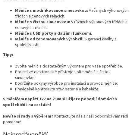
Měniče s modifikovanou sinusovkou:
V různých výkonových
třídách a cenových relacích.
Měniče s čistou sinusovkou:
V různých výkonových třídách a
cenových relacích.
Měniče s USB porty a dalšími funkcemi.
Měniče od renomovaných výrobců:
S garancí kvality a
spolehlivosti.
Tipy:
Zvolte měnič s dostatečným výkonem pro vaše spotřebiče.
Pro citlivé elektronické přístroje volte měnič s čistou
sinusovkou.
Dodržujte pokyny výrobce pro instalaci a provoz měniče.
Pravidelně kontrolujte stav baterie a kabeláže.
S měničem napětí 12V na 230V si užijete pohodlí domácích
spotřebičů i na cestách!
Nevíte si rady s výběrem?
Kontaktujte nás a naši odborníci vám rádi
pomohou!
Nejprodávanější