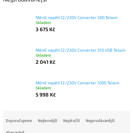
Měnič napětí 12/230V Converter 500 Telwin
Skladem
3 675 Kč
Měnič napětí 12/230V Converter 310 USB Telwin
Skladem
2 041 Kč
Měnič napětí 12/230V Converter 1000 Telwin
Skladem
5 998 Kč
Ř
a
Doporučujeme
Nejlevnější
Nejdražší
Nejprodávanější
z
Abecedně