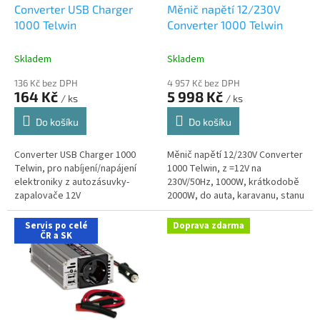
d
Converter USB Charger
Měnič napětí 12/230V
u
1000 Telwin
Converter 1000 Telwin
k
t
Skladem
Skladem
ů
136 Kč bez DPH
4 957 Kč bez DPH
164 Kč
5 998 Kč
/ ks
/ ks
Do košíku
Do košíku
Converter USB Charger 1000
Měnič napětí 12/230V Converter
Telwin, pro nabíjení/napájení
1000 Telwin, z =12V na
elektroniky z autozásuvky-
230V/50Hz, 1000W, krátkodobě
zapalovače 12V
2000W, do auta, karavanu, stanu
apod. pro spotřebiče
230V/50Hz, možnost pevného
Servis po celé
Doprava zdarma
ČR a SK
zabudování do...