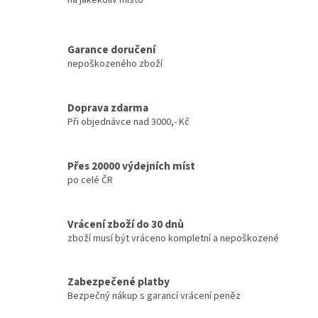
a
c
í
Garance doručení
p
nepoškozeného zboží
r
v
k
y
Doprava zdarma
v
Při objednávce nad 3000,- Kč
ý
p
i
Přes 20000 výdejních míst
s
po celé ČR
u
Vrácení zboží do 30 dnů
zboží musí být vráceno kompletní a nepoškozené
Zabezpečené platby
Bezpečný nákup s garancí vrácení peněz