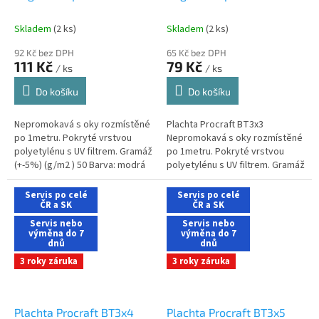
oky 2x8 m modrá
oky 3x3m modrá
Skladem
(2 ks)
Skladem
(2 ks)
92 Kč bez DPH
65 Kč bez DPH
111 Kč
79 Kč
/ ks
/ ks
Do košíku
Do košíku
Nepromokavá s oky rozmístěné
Plachta Procraft BT3x3
po 1metru. Pokryté vrstvou
Nepromokavá s oky rozmístěné
polyetylénu s UV filtrem. Gramáž
po 1metru. Pokryté vrstvou
(+-5%) (g/m2 ) 50 Barva: modrá
polyetylénu s UV filtrem. Gramáž
Rozměry (m) 2x8 Hmotnost (kg)
(+-5%) (g/m2 ) 50 Barva: modrá
0,77
Rozměry (m) 3x3 Hmotnost 0,40
Servis po celé
Servis po celé
ČR a SK
(kg)
ČR a SK
Servis nebo
Servis nebo
výměna do 7
výměna do 7
dnů
dnů
3 roky záruka
3 roky záruka
Plachta Procraft BT3x4
Plachta Procraft BT3x5