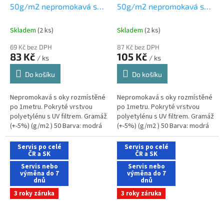
50g/m2 nepromokavá s
50g/m2 nepromokavá s
oky 3x4m modrá
oky 3x5 m modrá
Skladem
(2 ks)
Skladem
(2 ks)
69 Kč bez DPH
87 Kč bez DPH
83 Kč
105 Kč
/ ks
/ ks
Do košíku
Do košíku
Nepromokavá s oky rozmístěné
Nepromokavá s oky rozmístěné
po 1metru. Pokryté vrstvou
po 1metru. Pokryté vrstvou
polyetylénu s UV filtrem. Gramáž
polyetylénu s UV filtrem. Gramáž
(+-5%) (g/m2 ) 50 Barva: modrá
(+-5%) (g/m2 ) 50 Barva: modrá
Rozměry (m) 3x4 Hmotnost (kg)
Rozměry (m) 3x5 Hmotnost (kg)
0,63
0,63
Servis po celé
Servis po celé
ČR a SK
ČR a SK
Servis nebo
Servis nebo
výměna do 7
výměna do 7
dnů
dnů
3 roky záruka
3 roky záruka