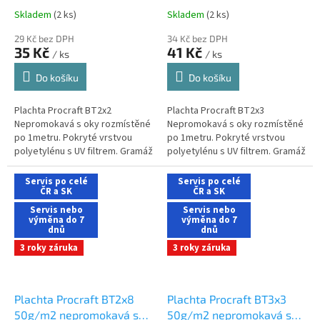
Skladem
(2 ks)
Skladem
(2 ks)
29 Kč bez DPH
34 Kč bez DPH
35 Kč
41 Kč
/ ks
/ ks
Do košíku
Do košíku
Plachta Procraft BT2x2
Plachta Procraft BT2x3
Nepromokavá s oky rozmístěné
Nepromokavá s oky rozmístěné
po 1metru. Pokryté vrstvou
po 1metru. Pokryté vrstvou
polyetylénu s UV filtrem. Gramáž
polyetylénu s UV filtrem. Gramáž
(+-5%) (g/m2 ) 50 Barva: modrá
(+-5%) (g/m2 ) 50 Barva: modrá
Rozměry (m) 2x2 Hmotnost (kg)
Rozměry (m) 2x3 Hmotnost (kg)
Servis po celé
Servis po celé
0,30
ČR a SK
0,33
ČR a SK
Servis nebo
Servis nebo
výměna do 7
výměna do 7
dnů
dnů
3 roky záruka
3 roky záruka
Plachta Procraft BT2x8
Plachta Procraft BT3x3
50g/m2 nepromokavá s
50g/m2 nepromokavá s