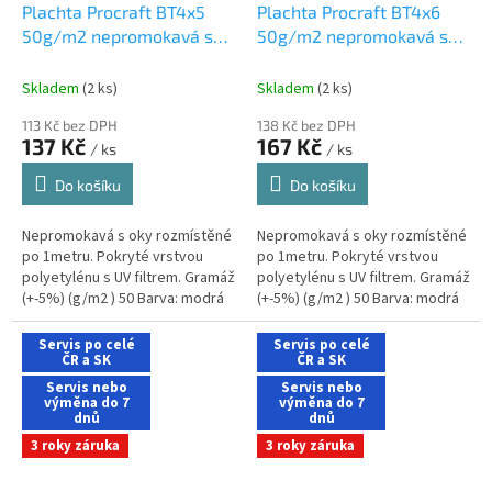
Plachta Procraft BT4x5
Plachta Procraft BT4x6
50g/m2 nepromokavá s
50g/m2 nepromokavá s
oky 4x5 m modrá
oky 4x6 m modrá
Skladem
(2 ks)
Skladem
(2 ks)
113 Kč bez DPH
138 Kč bez DPH
137 Kč
167 Kč
/ ks
/ ks
Do košíku
Do košíku
Nepromokavá s oky rozmístěné
Nepromokavá s oky rozmístěné
po 1metru. Pokryté vrstvou
po 1metru. Pokryté vrstvou
polyetylénu s UV filtrem. Gramáž
polyetylénu s UV filtrem. Gramáž
(+-5%) (g/m2 ) 50 Barva: modrá
(+-5%) (g/m2 ) 50 Barva: modrá
Rozměry (m) 4x5 Hmotnost (kg)
Rozměry (m) 4x6 Hmotnost (kg)
1,06
1,27
Servis po celé
Servis po celé
ČR a SK
ČR a SK
Servis nebo
Servis nebo
výměna do 7
výměna do 7
dnů
dnů
3 roky záruka
3 roky záruka