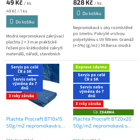
49 Kč
828 Kč
/ ks
/ ks
Měrná
49 Kč / 1 ks
Do košíku
cena:
Do košíku
Nepromokavá s oky rozmístěné
po 1metru. Pokryté vrstvou
Modrá nepromokavá zakrývací
polyetylénu s UV filtrem. Gramáž
plachta 2 × 3 m je praktické
(+-5%) (g/m2 ) 50 Barva: modrá
řešení pro krátkodobé zakrytí
Rozměry (m) 10x12 Hmotnost
materiálů, nářadí, stavebních
(kg) 6,25
strojů, vozíků, dřeva, slámy
nebo bazénů před deštěm a...
Servis po celé
Doprava zdarma
ČR a SK
Servis po celé
Servis nebo
ČR a SK
výměna do 7
Servis nebo
dnů
výměna do 7
3 roky záruka
dnů
3 roky záruka
+ Dárek zdarma
ZDARMA
Z
D
Plachta Procraft BT10x15
Plachta Procraft BT20x20
A
50g/m2 nepromokavá s
50g/m2 nepromokavá s
R
M
oky 10x15m modrá
oky 20x20m modrá
Dárek
A
+ doprava zdarma při