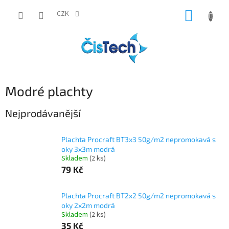
Přejít
NÁKUP
na
CZK
obsah
KOŠÍK
Modré plachty
Nejprodávanější
Plachta Procraft BT3x3 50g/m2 nepromokavá s
oky 3x3m modrá
Skladem
(2 ks)
79 Kč
Plachta Procraft BT2x2 50g/m2 nepromokavá s
oky 2x2m modrá
Skladem
(2 ks)
35 Kč