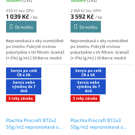
Skladem
(2 ks)
Skladem
(2 ks)
nákupu na e-shopu
859 Kč bez DPH
2 969 Kč bez DPH
1 039 Kč
3 592 Kč
/ ks
/ ks
Do košíku
Do košíku
Nepromokavá s oky rozmístěné
Nepromokavá s oky rozmístěné
po 1metru. Pokryté vrstvou
po 1metru. Pokryté vrstvou
polyetylénu s UV filtrem. Gramáž
polyetylénu s UV filtrem. Gramáž
(+-5%) (g/m2 ) 50 Barva: modrá
(+-5%) (g/m2 ) 50 Barva: modrá
Rozměry (m) 10x15 Hmotnost
Rozměry (m) 20x20 Hmotnost
(kg) 7,74
(kg) 20,6
Servis po celé
Servis po celé
ČR a SK
ČR a SK
Servis nebo
Servis nebo
výměna do 7
výměna do 7
dnů
dnů
3 roky záruka
3 roky záruka
Plachta Procraft BT2x2
Plachta Procraft BT2x3
50g/m2 nepromokavá s
50g/m2 nepromokavá s
oky 2x2m modrá
oky 2x3 m modrá