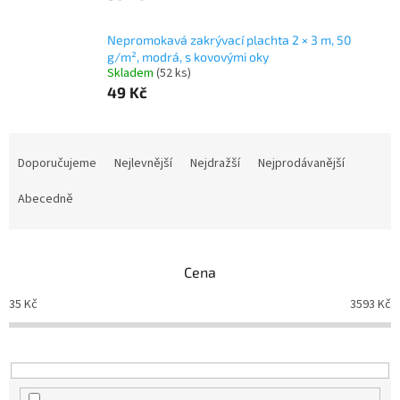
Nepromokavá zakrývací plachta 2 × 3 m, 50
g/m², modrá, s kovovými oky
Skladem
(52 ks)
49 Kč
Ř
a
Doporučujeme
Nejlevnější
Nejdražší
Nejprodávanější
z
e
Abecedně
n
í
p
Cena
r
o
35
Kč
3593
Kč
d
u
k
t
ů