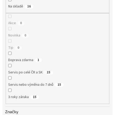
Na skladě
16
Akce
0
Novinka
0
Tip
0
Doprava zdarma
1
Servis po celé ČR a SK
15
Servis nebo výměna do 7 dnů
15
3 roky záruka
15
Značky