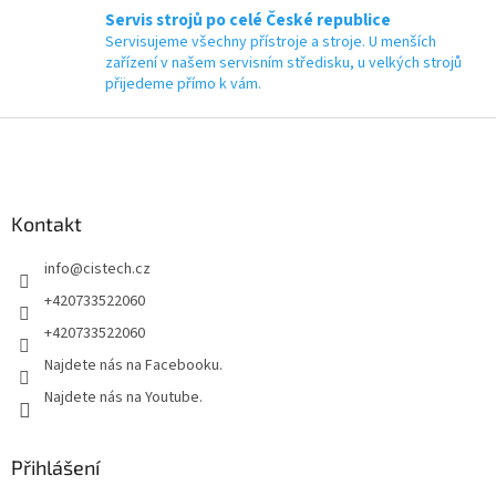
Servis strojů po celé České republice
Servisujeme všechny přístroje a stroje. U menších
zařízení v našem servisním středisku, u velkých strojů
přijedeme přímo k vám.
Z
á
p
a
Kontakt
t
í
info
@
cistech.cz
+420733522060
+420733522060
Najdete nás na Facebooku.
Najdete nás na Youtube.
Přihlášení