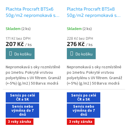
Plachta Procraft BT5x6
Plachta Procraft BT5x8
50g/m2 nepromokavá s
50g/m2 nepromokavá s
oky 5x6 m modrá
oky 5x8 m modrá
Skladem
(2 ks)
Skladem
(2 ks)
171 Kč bez DPH
228 Kč bez DPH
207 Kč
276 Kč
/ ks
/ ks
Do košíku
Do košíku
Nepromokavá s oky rozmístěné
Nepromokavá s oky rozmístěné
po 1metru. Pokryté vrstvou
po 1metru. Pokryté vrstvou
polyetylénu s UV filtrem. Gramáž
polyetylénu s UV filtrem. Gramáž
(+-5%) (g/m2 ) 50 Barva: modrá
(+-5%) (g/m2 ) 50 Barva: modrá
Rozměry (m) 5x6 Hmotnost (kg)
Rozměry (m) 5x8 Hmotnost (kg)
1,59
2,11
Servis po celé
Servis po celé
ČR a SK
ČR a SK
Servis nebo
Servis nebo
výměna do 7
výměna do 7
dnů
dnů
3 roky záruka
3 roky záruka