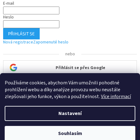
E-mail
Heslo
PŘIHLÁSIT SE
Nová registrace
Zapomenuté heslo
nebo
Přihlásit se přes Google
Používáme cookies, abychom Vám umožnili pohodlné
Přihlásit se přes Seznam
prohlížení webu a díky analýze provozu webu neustále
zlepšovali jeho funkce, výkon a použitelnost.
Více informací
Nastavení
Vytvořil Shoptet
Souhlasím
Copyright 2026
ČisTech
. Všechna práva vyhrazena.