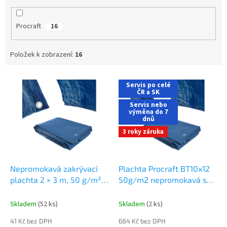
Procraft
16
Položek k zobrazení:
16
V
Servis po celé
ý
ČR a SK
p
Servis nebo
i
výměna do 7
dnů
s
3 roky záruka
p
r
o
d
Nepromokavá zakrývací
Plachta Procraft BT10x12
u
plachta 2 × 3 m, 50 g/m²,
50g/m2 nepromokavá s
k
modrá, s kovovými oky
oky 10x12m modrá
t
Skladem
(52 ks)
Skladem
(2 ks)
ů
41 Kč bez DPH
684 Kč bez DPH