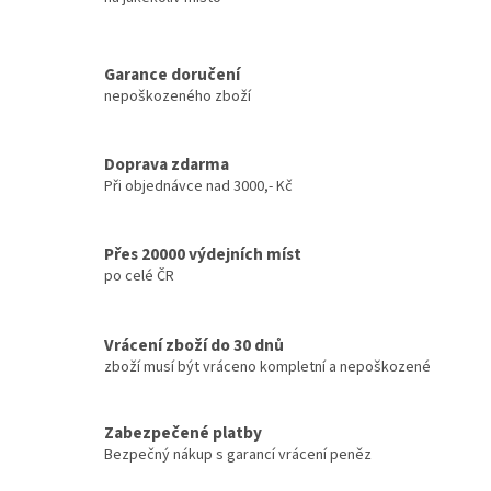
a
c
í
Garance doručení
p
nepoškozeného zboží
r
v
k
y
Doprava zdarma
v
Při objednávce nad 3000,- Kč
ý
p
i
Přes 20000 výdejních míst
s
po celé ČR
u
Vrácení zboží do 30 dnů
zboží musí být vráceno kompletní a nepoškozené
Zabezpečené platby
Bezpečný nákup s garancí vrácení peněz