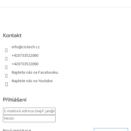
v
l
Z
á
á
d
p
a
a
c
Kontakt
t
í
í
p
info
@
cistech.cz
r
v
+420733522060
k
+420733522060
y
v
Najdete nás na Facebooku.
ý
Najdete nás na Youtube.
p
i
s
u
Přihlášení
Nová registrace