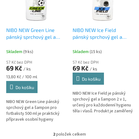
s
u
p
k
r
t
o
ů
d
NIBO NEW Green Line
NIBO NEW Ice Field
u
pánský sprchový gel a
pánský sprchový gel a
k
šampon pro fotbalisty 500
šampon pro hokejisty 500
t
ml
pánský sprchový gel a
ml
Pánský sprchový gel a
Skladem
(9 ks)
Skladem
(15 ks)
ů
šampon 2 v 1 pro
šampon 2 v 1 pro hokejisty
57 Kč bez DPH
57 Kč bez DPH
sportovce
69 Kč
69 Kč
/ ks
/ ks
Měrná
13,80 Kč / 100 ml
Do košíku
cena:
Do košíku
NIBO NEW Ice Field je pánský
sprchový gel a šampon 2 v 1,
NIBO NEW Green Line pánský
určený pro každodenní hygienu
sprchový gel a šampon pro
těla i vlasů. Produkt je zaměřený
fotbalisty 500 ml je praktický
na hokejisty a je vhodný pro...
přípravek osobní hygieny
určený pro muže, kteří hledají
jednoduché a rychlé řešení
2
položek celkem
O
péče...