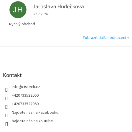
Jaroslava Hudečková
JH
Hodnocení obchodu je 5 z 5 hvězdiček.
27.7.2026
Rychlý obchod
Zobrazit další hodnocení
Z
á
p
a
Kontakt
t
í
info
@
cistech.cz
+420733522060
+420733522060
Najdete nás na Facebooku.
Najdete nás na Youtube.