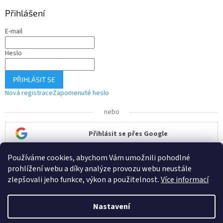
Přihlášení
E-mail
Heslo
PŘIHLÁSIT SE
Nová registrace
Zapomenuté heslo
nebo
Přihlásit se přes Google
Používáme cookies, abychom Vám umožnili pohodlné
Přihlásit se přes Seznam
prohlížení webu a díky analýze provozu webu neustále
zlepšovali jeho funkce, výkon a použitelnost.
Více informací
Nastavení
Vytvořil Shoptet