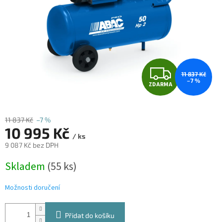
Z
11 837 Kč
–7 %
ZDARMA
D
A
11 837 Kč
–7 %
10 995 Kč
R
/ ks
9 087 Kč bez DPH
M
Měrná
Skladem
(55 ks)
cena:
A
Možnosti doručení
Přidat do košíku