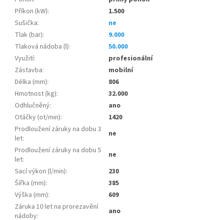
Příkon (kW)
:
1.500
Sušička
:
ne
Tlak (bar)
:
9.000
Tlaková nádoba (l)
:
50.000
Využití
:
profesionální
Zástavba
:
mobilní
Délka (mm)
:
806
Hmotnost (kg)
:
32.000
Odhlučněný
:
ano
Otáčky (ot/min)
:
1420
Prodloužení záruky na dobu 3
ne
let
:
Prodloužení záruky na dobu 5
ne
let
:
Sací výkon (l/min)
:
230
Šířka (mm)
:
385
Výška (mm)
:
609
Záruka 10 let na prorezavění
ano
nádoby
: