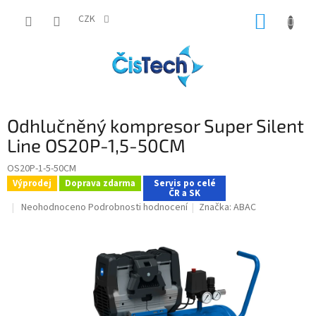
Přejít
NÁKUP
na
CZK
obsah
KOŠÍK
Odhlučněný kompresor Super Silent
Line OS20P-1,5-50CM
OS20P-1-5-50CM
Výprodej
Doprava zdarma
Servis po celé
ČR a SK
Průměrné
Neohodnoceno
Podrobnosti hodnocení
Značka:
ABAC
hodnocení
produktu
je
0,0
z
5
hvězdiček.