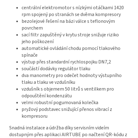
centrální elektromotor s nízkými otáčkami 1420
rpm spojený po stranách se dvěma kompresory
bezolejové řešení na bázi válce s teflonovým
povrchem
sací filtr zapuštěný v krytu stroje snižuje riziko
jeho poškození
automatické ovládání chodu pomocí tlakového
spínače
výstup přes standardní rychlospojku DN7,2
součástí dodávky regulátor tlaku
dva manometry pro odečet hodnoty výstupního
tlaku a tlaku ve vzdušníku
vzdušník s objemem 50 litrů s ventilkem pro
odpouštění kondenzátu
velmi robustní pogumovaná kolečka
pryžový podstavec snižující přenos vibrací z
kompresoru
Snadná instalace a údržba díky servisním videím
dostupným přes aplikaci AIRTUBE po načtení QR-kódu z