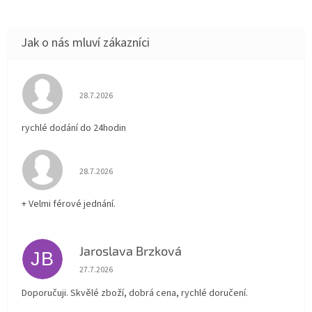
Hodnocení obchodu je 5 z 5 hvězdiček.
28.7.2026
rychlé dodání do 24hodin
Hodnocení obchodu je 5 z 5 hvězdiček.
28.7.2026
+ Velmi férové jednání.
Jaroslava Brzková
JB
Hodnocení obchodu je 5 z 5 hvězdiček.
27.7.2026
Doporučuji. Skvělé zboží, dobrá cena, rychlé doručení.