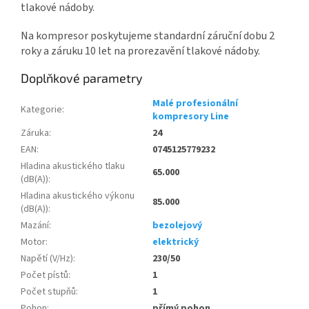
tlakové nádoby.
Na kompresor poskytujeme standardní záruční dobu 2
roky a záruku 10 let na prorezavění tlakové nádoby.
Doplňkové parametry
Malé profesionální
Kategorie
:
kompresory Line
Záruka
:
24
EAN
:
0745125779232
Hladina akustického tlaku
65.000
(dB(A))
:
Hladina akustického výkonu
85.000
(dB(A))
:
Mazání
:
bezolejový
Motor
:
elektrický
Napětí (V/Hz)
:
230/50
Počet pístů
:
1
Počet stupňů
:
1
Pohon
:
přímý pohon