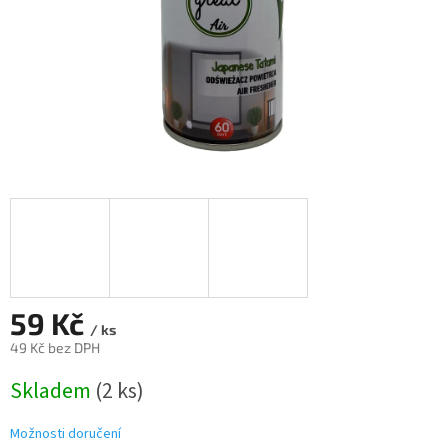
59 Kč
/ ks
49 Kč bez DPH
Měrná
Skladem
(2 ks)
cena:
Možnosti doručení