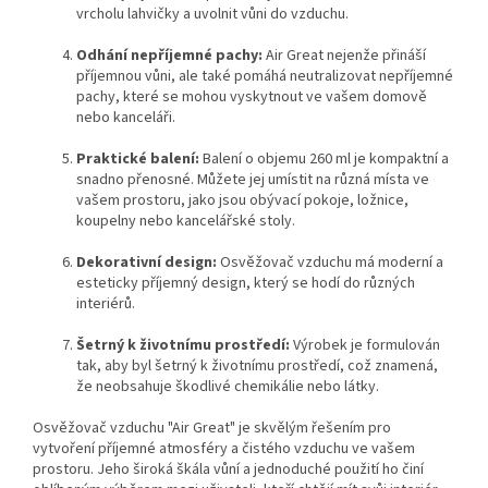
vrcholu lahvičky a uvolnit vůni do vzduchu.
Odhání nepříjemné pachy:
Air Great nejenže přináší
příjemnou vůni, ale také pomáhá neutralizovat nepříjemné
pachy, které se mohou vyskytnout ve vašem domově
nebo kanceláři.
Praktické balení:
Balení o objemu 260 ml je kompaktní a
snadno přenosné. Můžete jej umístit na různá místa ve
vašem prostoru, jako jsou obývací pokoje, ložnice,
koupelny nebo kancelářské stoly.
Dekorativní design:
Osvěžovač vzduchu má moderní a
esteticky příjemný design, který se hodí do různých
interiérů.
Šetrný k životnímu prostředí:
Výrobek je formulován
tak, aby byl šetrný k životnímu prostředí, což znamená,
že neobsahuje škodlivé chemikálie nebo látky.
Osvěžovač vzduchu "Air Great" je skvělým řešením pro
vytvoření příjemné atmosféry a čistého vzduchu ve vašem
prostoru. Jeho široká škála vůní a jednoduché použití ho činí