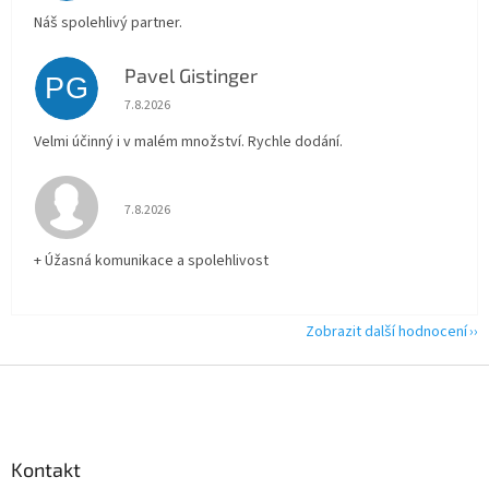
Náš spolehlivý partner.
Pavel Gistinger
PG
Hodnocení obchodu je 5 z 5 hvězdiček.
7.8.2026
Velmi účinný i v malém množství. Rychle dodání.
Hodnocení obchodu je 5 z 5 hvězdiček.
7.8.2026
+ Úžasná komunikace a spolehlivost
Zobrazit další hodnocení
Z
á
p
a
Kontakt
t