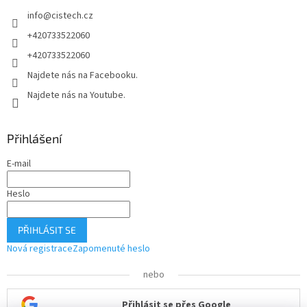
í
info
@
cistech.cz
+420733522060
+420733522060
Najdete nás na Facebooku.
Najdete nás na Youtube.
Přihlášení
E-mail
Heslo
PŘIHLÁSIT SE
Nová registrace
Zapomenuté heslo
nebo
Přihlásit se přes Google