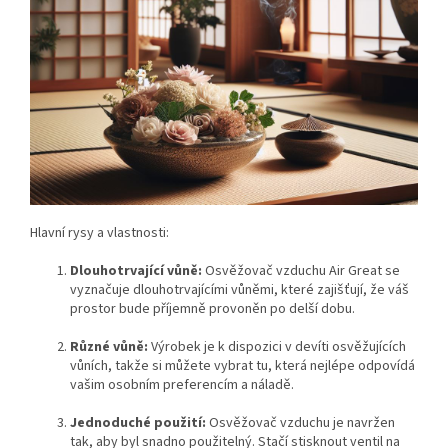
Hlavní rysy a vlastnosti:
Dlouhotrvající vůně:
Osvěžovač vzduchu Air Great se
vyznačuje dlouhotrvajícími vůněmi, které zajišťují, že váš
prostor bude příjemně provoněn po delší dobu.
Různé vůně:
Výrobek je k dispozici v devíti osvěžujících
vůních, takže si můžete vybrat tu, která nejlépe odpovídá
vašim osobním preferencím a náladě.
Jednoduché použití:
Osvěžovač vzduchu je navržen
tak, aby byl snadno použitelný. Stačí stisknout ventil na