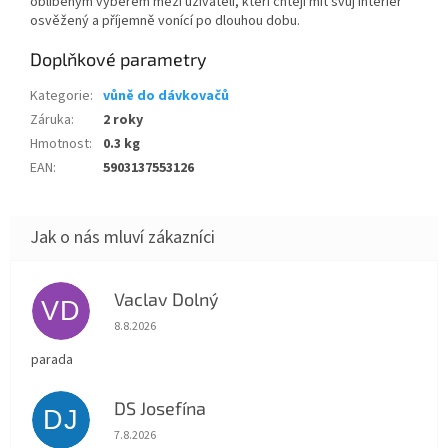
oblíbeným výběrem mezi uživateli, kteří chtějí mít svůj interiér
osvěžený a příjemně vonící po dlouhou dobu.
Doplňkové parametry
Kategorie
:
vůně do dávkovačů
Záruka
:
2 roky
Hmotnost
:
0.3 kg
EAN
:
5903137553126
Vaclav Dolný
VD
Hodnocení obchodu je 5 z 5 hvězdiček.
8.8.2026
parada
DS Josefína
DJ
Hodnocení obchodu je 5 z 5 hvězdiček.
7.8.2026