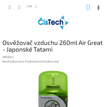
Přejít
NÁKUP
na
CZK
obsah
KOŠÍK
Osvěžovač vzduchu 260ml Air Great
- Japonské Tatami
AIR0012
Průměrné
Neohodnoceno
Podrobnosti hodnocení
hodnocení
produktu
je
0,0
z
5
hvězdiček.