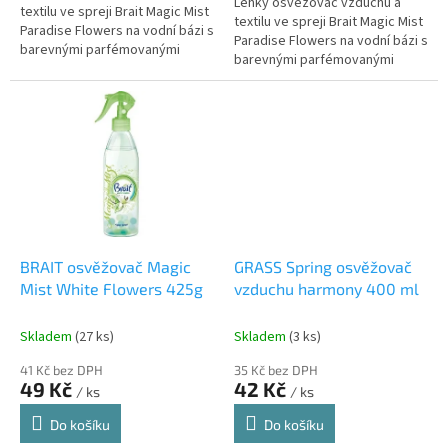
Lehký osvěžovač vzduchu a
textilu ve spreji Brait Magic Mist
textilu ve spreji Brait Magic Mist
Paradise Flowers na vodní bázi s
Paradise Flowers na vodní bázi s
barevnými parfémovanými
barevnými parfémovanými
kuličkami, květinovou vůní a
kuličkami, květinovou vůní a
unikátním...
unikátním...
BRAIT osvěžovač Magic
GRASS Spring osvěžovač
Mist White Flowers 425g
vzduchu harmony 400 ml
Skladem
(27 ks)
Skladem
(3 ks)
41 Kč bez DPH
35 Kč bez DPH
49 Kč
42 Kč
/ ks
/ ks
Do košíku
Do košíku