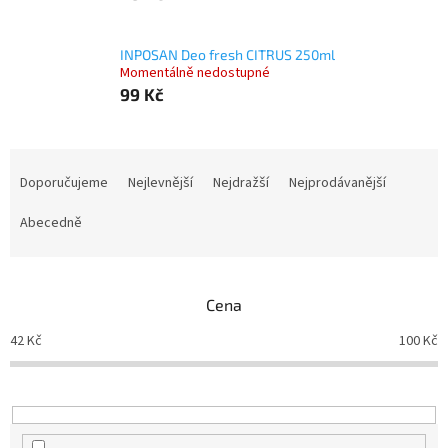
INPOSAN Deo fresh CITRUS 250ml
Momentálně nedostupné
99 Kč
Ř
a
Doporučujeme
Nejlevnější
Nejdražší
Nejprodávanější
z
e
Abecedně
n
í
p
Cena
r
o
42
Kč
100
Kč
d
u
k
t
ů