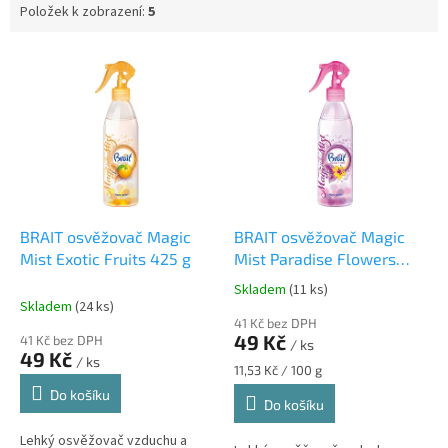
Položek k zobrazení:
5
V
ý
p
i
s
p
r
o
d
BRAIT osvěžovač Magic
BRAIT osvěžovač Magic
u
Mist Exotic Fruits 425 g
Mist Paradise Flowers
k
425g
Skladem
(11 ks)
Průměrné
t
Skladem
(24 ks)
hodnocení
ů
41 Kč bez DPH
produktu
49 Kč
41 Kč bez DPH
/ ks
je
49 Kč
/ ks
5,0
Měrná
11,53 Kč / 100 g
z
cena:
Do košíku
Do košíku
5
hvězdiček.
Lehký osvěžovač vzduchu a