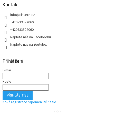
Kontakt
t
í
info
@
cistech.cz
+420733522060
+420733522060
Najdete nás na Facebooku.
Najdete nás na Youtube.
Přihlášení
E-mail
Heslo
PŘIHLÁSIT SE
Nová registrace
Zapomenuté heslo
nebo