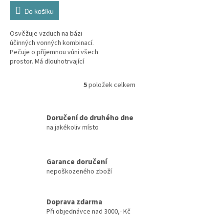
cena:
Do košíku
Osvěžuje vzduch na bázi
účinných vonných kombinací.
Pečuje o příjemnou vůni všech
prostor. Má dlouhotrvající
deodorační účinek.
5
položek celkem
O
v
l
á
Doručení do druhého dne
d
na jakékoliv místo
a
c
í
Garance doručení
p
nepoškozeného zboží
r
v
k
y
Doprava zdarma
v
Při objednávce nad 3000,- Kč