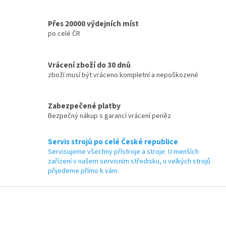
ý
p
i
Přes 20000 výdejních míst
s
po celé ČR
u
Vrácení zboží do 30 dnů
zboží musí být vráceno kompletní a nepoškozené
Zabezpečené platby
Bezpečný nákup s garancí vrácení peněz
Servis strojů po celé České republice
Servisujeme všechny přístroje a stroje. U menších
zařízení v našem servisním středisku, u velkých strojů
přijedeme přímo k vám.
Z
á
p
a