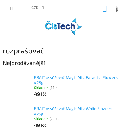
Přejít
NÁKUP
na
CZK
obsah
KOŠÍK
rozprašovač
Nejprodávanější
BRAIT osvěžovač Magic Mist Paradise Flowers
425g
Skladem
(11 ks)
49 Kč
BRAIT osvěžovač Magic Mist White Flowers
425g
Skladem
(27 ks)
49 Kč