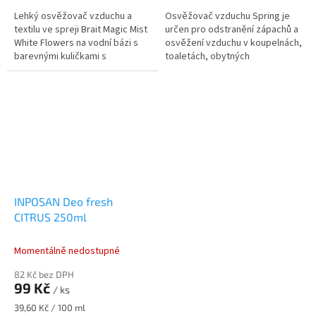
Lehký osvěžovač vzduchu a
Osvěžovač vzduchu Spring je
textilu ve spreji Brait Magic Mist
určen pro odstranění zápachů a
White Flowers na vodní bázi s
osvěžení vzduchu v koupelnách,
barevnými kuličkami s
toaletách, obytných
parfémem s vůní bílých květů a
místnostech i automobilových
s unikátním mechanickým...
interiérech apod.
INPOSAN Deo fresh
CITRUS 250ml
Momentálně nedostupné
82 Kč bez DPH
99 Kč
/ ks
Měrná
39,60 Kč / 100 ml