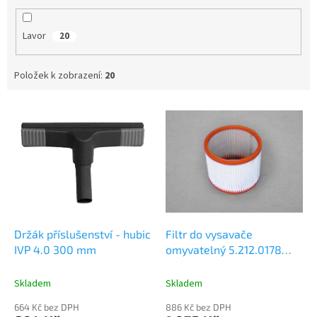
Lavor
20
Položek k zobrazení:
20
V
ý
p
i
s
p
r
o
d
Držák příslušenství - hubic
Filtr do vysavače
u
IVP 4.0 300 mm
omyvatelný 5.212.0178
k
Lavor
t
Skladem
Skladem
ů
664 Kč bez DPH
886 Kč bez DPH