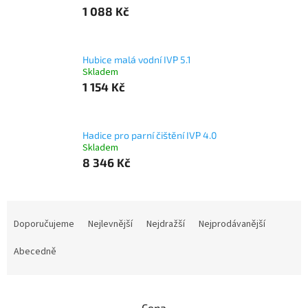
1 088 Kč
Hubice malá vodní IVP 5.1
Skladem
1 154 Kč
Hadice pro parní čištění IVP 4.0
Skladem
8 346 Kč
Ř
a
Doporučujeme
Nejlevnější
Nejdražší
Nejprodávanější
z
e
Abecedně
n
í
p
Cena