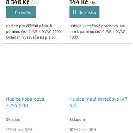
8 346 Kč
144 Kč
/ ks
/ ks
Do košíku
Do košíku
Hadice pro čištění párou k
Hubice kartáčová prachová 300
parnímu čističi IVP 4.0 VAC 4000.
mm k parnímu čističi IVP 4.0 VAC
Ovládání vysavače na pisloli.
4000.
Hubice kobercová
Hubice malá kartáčová IVP
3.754.0110
4.0
Skladem
Skladem
126 Kč bez DPH
102 Kč bez DPH