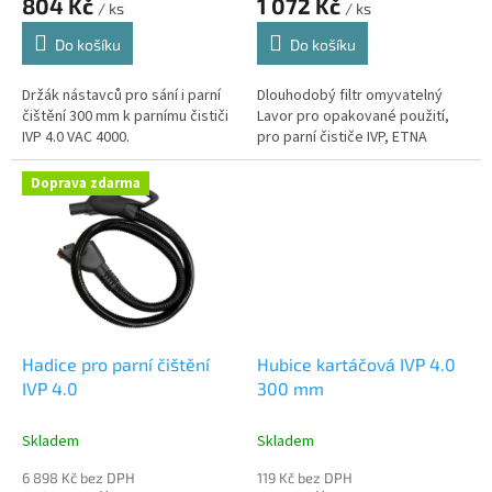
804 Kč
1 072 Kč
/ ks
/ ks
Do košíku
Do košíku
Držák nástavců pro sání i parní
Dlouhodobý filtr omyvatelný
čištění 300 mm k parnímu čističi
Lavor pro opakované použití,
IVP 4.0 VAC 4000.
pro parní čističe IVP, ETNA
Doprava zdarma
Hadice pro parní čištění
Hubice kartáčová IVP 4.0
IVP 4.0
300 mm
Skladem
Skladem
6 898 Kč bez DPH
119 Kč bez DPH