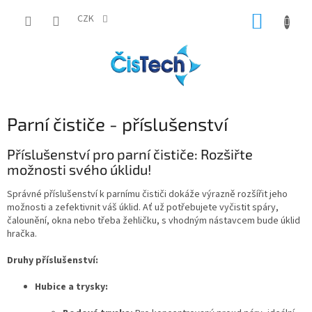
Přejít
NÁKUP
na
CZK
obsah
KOŠÍK
Parní čističe - příslušenství
Příslušenství pro parní čističe: Rozšiřte
možnosti svého úklidu!
Správné příslušenství k parnímu čističi dokáže výrazně rozšířit jeho
možnosti a zefektivnit váš úklid. Ať už potřebujete vyčistit spáry,
čalounění, okna nebo třeba žehličku, s vhodným nástavcem bude úklid
hračka.
Druhy příslušenství:
Hubice a trysky: