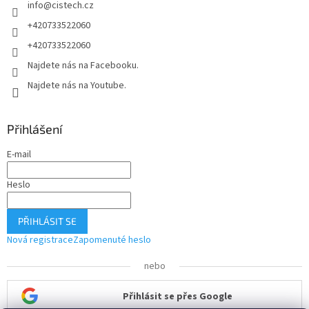
info
@
cistech.cz
+420733522060
+420733522060
Najdete nás na Facebooku.
Najdete nás na Youtube.
Přihlášení
E-mail
Heslo
PŘIHLÁSIT SE
Nová registrace
Zapomenuté heslo
nebo
Přihlásit se přes Google