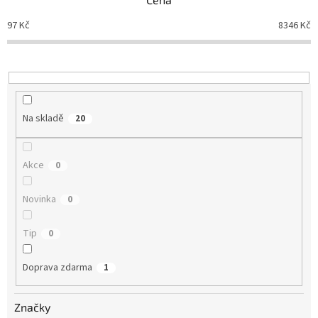
r
o
97
Kč
8346
Kč
d
u
k
t
ů
Na skladě
20
Akce
0
Novinka
0
Tip
0
Doprava zdarma
1
Značky