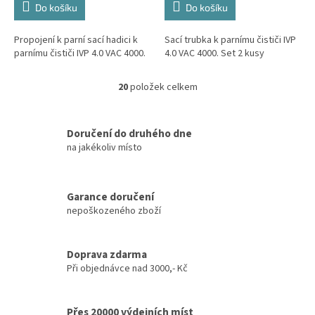
Do košíku
Do košíku
Propojení k parní sací hadici k
Sací trubka k parnímu čističi IVP
parnímu čističi IVP 4.0 VAC 4000.
4.0 VAC 4000. Set 2 kusy
20
položek celkem
O
v
l
á
Doručení do druhého dne
d
na jakékoliv místo
a
c
í
Garance doručení
p
nepoškozeného zboží
r
v
k
y
Doprava zdarma
v
Při objednávce nad 3000,- Kč
ý
p
i
Přes 20000 výdejních míst