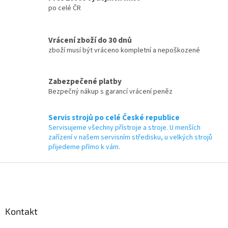
s
po celé ČR
u
Vrácení zboží do 30 dnů
zboží musí být vráceno kompletní a nepoškozené
Zabezpečené platby
Bezpečný nákup s garancí vrácení peněz
Servis strojů po celé České republice
Servisujeme všechny přístroje a stroje. U menších
zařízení v našem servisním středisku, u velkých strojů
přijedeme přímo k vám.
Z
á
p
a
Kontakt
t
í