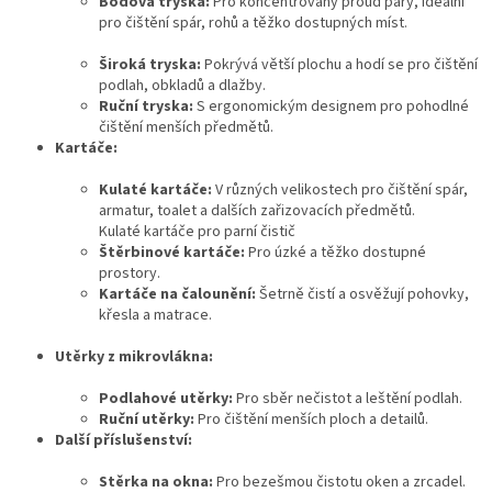
Bodová tryska:
Pro koncentrovaný proud páry, ideální
pro čištění spár, rohů a těžko dostupných míst.
Široká tryska:
Pokrývá větší plochu a hodí se pro čištění
podlah, obkladů a dlažby.
Ruční tryska:
S ergonomickým designem pro pohodlné
čištění menších předmětů.
Kartáče:
Kulaté kartáče:
V různých velikostech pro čištění spár,
armatur, toalet a dalších zařizovacích předmětů.
Kulaté kartáče pro parní čistič
Štěrbinové kartáče:
Pro úzké a těžko dostupné
prostory.
Kartáče na čalounění:
Šetrně čistí a osvěžují pohovky,
křesla a matrace.
Utěrky z mikrovlákna:
Podlahové utěrky:
Pro sběr nečistot a leštění podlah.
Ruční utěrky:
Pro čištění menších ploch a detailů.
Další příslušenství:
Stěrka na okna:
Pro bezešmou čistotu oken a zrcadel.