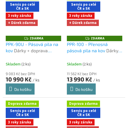
Servis po celé
Servis po celé
ČR a SK
ČR a SK
3 roky záruka
3 roky záruka
+ Dárek zdarma
+ Dárek zdarma
ZDARMA
ZDARMA
Z
Z
D
D
PPK-90U - Pásová pila na
PPR-100 - Přenosná
A
A
kov
Dárky + doprava
pásová pila na kov
Dárky +
R
R
M
M
zdarma při nákupu na e-
doprava zdarma při
A
A
shopu
nákupu na e-shopu
Skladem
(2 ks)
Skladem
(2 ks)
9 083 Kč bez DPH
11 562 Kč bez DPH
10 990 Kč
13 990 Kč
/ ks
/ ks
Do košíku
Do košíku
Doprava zdarma
Doprava zdarma
Servis po celé
Servis po celé
ČR a SK
ČR a SK
3 roky záruka
3 roky záruka