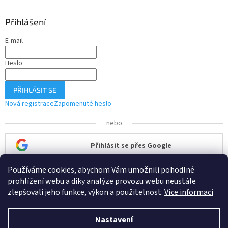
Přihlášení
E-mail
Heslo
PŘIHLÁSIT SE
Nová registrace
Zapomenuté heslo
nebo
Přihlásit se přes Google
Používáme cookies, abychom Vám umožnili pohodlné
Přihlásit se přes Seznam
prohlížení webu a díky analýze provozu webu neustále
zlepšovali jeho funkce, výkon a použitelnost.
Více informací
Nastavení
Vytvořil Shoptet