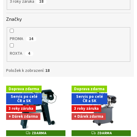
3 roky záruka
18
Značky
PROMA
14
ROXTA
4
Položek k zobrazení:
18
V
Doprava zdarma
Doprava zdarma
ý
Servis po celé
Servis po celé
p
ČR a SK
ČR a SK
i
3 roky záruka
3 roky záruka
s
+ Dárek zdarma
+ Dárek zdarma
p
r
o
ZDARMA
ZDARMA
Z
Z