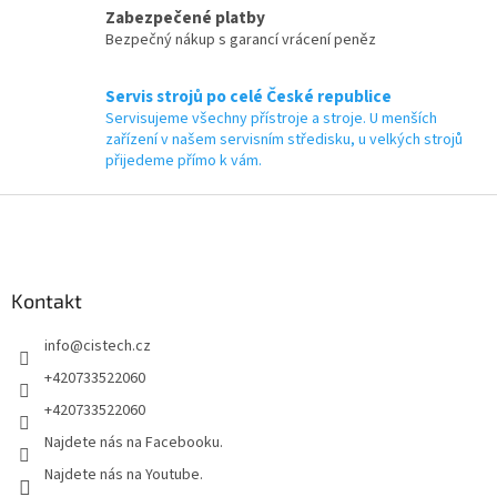
Zabezpečené platby
Bezpečný nákup s garancí vrácení peněz
Servis strojů po celé České republice
Servisujeme všechny přístroje a stroje. U menších
zařízení v našem servisním středisku, u velkých strojů
přijedeme přímo k vám.
Z
á
p
a
Kontakt
t
í
info
@
cistech.cz
+420733522060
+420733522060
Najdete nás na Facebooku.
Najdete nás na Youtube.