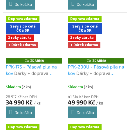
Do košíku
Do košíku
Doprava zdarma
Doprava zdarma
Servis po celé
Servis po celé
ČR a SK
ČR a SK
3 roky záruka
3 roky záruka
+ Dárek zdarma
+ Dárek zdarma
ZDARMA
ZDARMA
Z
Z
D
D
PPK-175 - Pásová pila na
PPK-200U - Pásová pila na
A
A
kov
Dárky + doprava
kov
Dárky + doprava
R
R
M
M
zdarma při nákupu na e-
zdarma při nákupu na e-
A
A
shopu
shopu
Skladem
(2 ks)
Skladem
(2 ks)
28 917 Kč bez DPH
41 314 Kč bez DPH
34 990 Kč
49 990 Kč
/ ks
/ ks
Do košíku
Do košíku
Doprava zdarma
Doprava zdarma