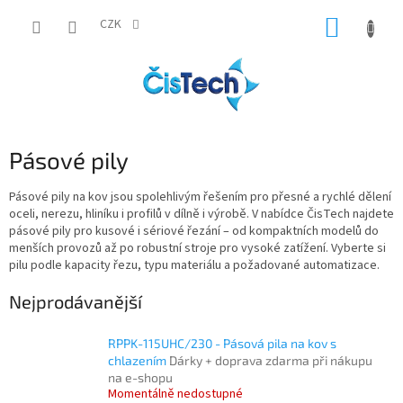
Přejít
NÁKUP
na
CZK
obsah
KOŠÍK
Pásové pily
Pásové pily na kov jsou spolehlivým řešením pro přesné a rychlé dělení
oceli, nerezu, hliníku i profilů v dílně i výrobě. V nabídce ČisTech najdete
pásové pily pro kusové i sériové řezání – od kompaktních modelů do
menších provozů až po robustní stroje pro vysoké zatížení. Vyberte si
pilu podle kapacity řezu, typu materiálu a požadované automatizace.
Nejprodávanější
RPPK-115UHC/230 - Pásová pila na kov s
chlazením
Dárky + doprava zdarma při nákupu
na e-shopu
Momentálně nedostupné