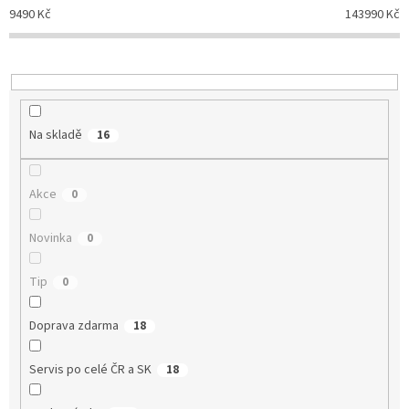
o
9490
Kč
143990
Kč
d
u
k
t
ů
Na skladě
16
Akce
0
Novinka
0
Tip
0
Doprava zdarma
18
Servis po celé ČR a SK
18