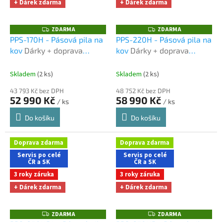
+ Dárek zdarma
+ Dárek zdarma
ZDARMA
ZDARMA
Z
Z
D
D
PPS-170H - Pásová pila na
PPS-220H - Pásová pila na
A
A
kov
Dárky + doprava
kov
Dárky + doprava
R
R
M
M
zdarma při nákupu na e-
zdarma při nákupu na e-
A
A
shopu
shopu
Skladem
(2 ks)
Skladem
(2 ks)
43 793 Kč bez DPH
48 752 Kč bez DPH
52 990 Kč
58 990 Kč
/ ks
/ ks
Do košíku
Do košíku
Doprava zdarma
Doprava zdarma
Servis po celé
Servis po celé
ČR a SK
ČR a SK
3 roky záruka
3 roky záruka
+ Dárek zdarma
+ Dárek zdarma
ZDARMA
ZDARMA
Z
Z
D
D