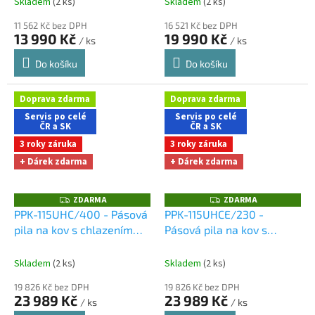
Skladem
(2 ks)
Skladem
(2 ks)
11 562 Kč bez DPH
16 521 Kč bez DPH
13 990 Kč
19 990 Kč
/ ks
/ ks
Do košíku
Do košíku
Doprava zdarma
Doprava zdarma
Servis po celé
Servis po celé
ČR a SK
ČR a SK
3 roky záruka
3 roky záruka
+ Dárek zdarma
+ Dárek zdarma
ZDARMA
ZDARMA
Z
Z
D
D
PPK-115UHC/400 - Pásová
PPK-115UHCE/230 -
A
A
pila na kov s chlazením
Pásová pila na kov s
R
R
M
M
Dárky + doprava zdarma
chlazením
Dárky +
A
A
při nákupu na e-shopu
doprava zdarma při
Skladem
(2 ks)
Skladem
(2 ks)
nákupu na e-shopu
19 826 Kč bez DPH
19 826 Kč bez DPH
23 989 Kč
23 989 Kč
/ ks
/ ks