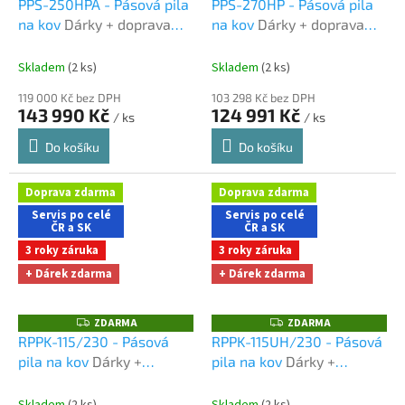
PPS-250HPA - Pásová pila
PPS-270HP - Pásová pila
A
A
na kov
Dárky + doprava
na kov
Dárky + doprava
R
R
M
M
zdarma při nákupu na e-
zdarma při nákupu na e-
A
A
shopu
shopu
Skladem
(2 ks)
Skladem
(2 ks)
119 000 Kč bez DPH
103 298 Kč bez DPH
143 990 Kč
124 991 Kč
/ ks
/ ks
Do košíku
Do košíku
Doprava zdarma
Doprava zdarma
Servis po celé
Servis po celé
ČR a SK
ČR a SK
3 roky záruka
3 roky záruka
+ Dárek zdarma
+ Dárek zdarma
ZDARMA
ZDARMA
Z
Z
D
D
RPPK-115/230 - Pásová
RPPK-115UH/230 - Pásová
A
A
pila na kov
Dárky +
pila na kov
Dárky +
R
R
M
M
doprava zdarma při
doprava zdarma při
A
A
nákupu na e-shopu
nákupu na e-shopu
Skladem
(2 ks)
Skladem
(2 ks)