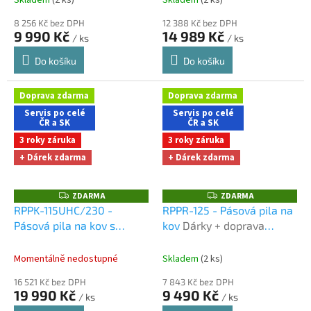
8 256 Kč bez DPH
12 388 Kč bez DPH
9 990 Kč
14 989 Kč
/ ks
/ ks
Do košíku
Do košíku
Doprava zdarma
Doprava zdarma
Servis po celé
Servis po celé
ČR a SK
ČR a SK
3 roky záruka
3 roky záruka
+ Dárek zdarma
+ Dárek zdarma
ZDARMA
ZDARMA
Z
Z
D
D
RPPK-115UHC/230 -
RPPR-125 - Pásová pila na
A
A
Pásová pila na kov s
kov
Dárky + doprava
R
R
M
M
chlazením
Dárky +
zdarma při nákupu na e-
A
A
doprava zdarma při
shopu
Momentálně nedostupné
Skladem
(2 ks)
nákupu na e-shopu
16 521 Kč bez DPH
7 843 Kč bez DPH
19 990 Kč
9 490 Kč
/ ks
/ ks