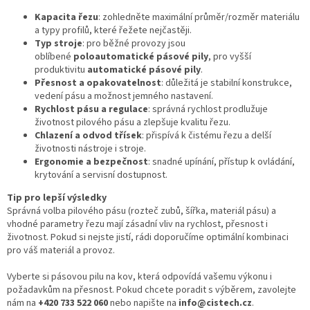
Kapacita řezu
: zohledněte maximální průměr/rozměr materiálu
a typy profilů, které řežete nejčastěji.
Typ stroje
: pro běžné provozy jsou
oblíbené
poloautomatické pásové pily
, pro vyšší
produktivitu
automatické pásové pily
.
Přesnost a opakovatelnost
: důležitá je stabilní konstrukce,
vedení pásu a možnost jemného nastavení.
Rychlost pásu a regulace
: správná rychlost prodlužuje
životnost pilového pásu a zlepšuje kvalitu řezu.
Chlazení a odvod třísek
: přispívá k čistému řezu a delší
životnosti nástroje i stroje.
Ergonomie a bezpečnost
: snadné upínání, přístup k ovládání,
krytování a servisní dostupnost.
Tip pro lepší výsledky
Správná volba pilového pásu (rozteč zubů, šířka, materiál pásu) a
vhodné parametry řezu mají zásadní vliv na rychlost, přesnost i
životnost. Pokud si nejste jistí, rádi doporučíme optimální kombinaci
pro váš materiál a provoz.
Vyberte si pásovou pilu na kov, která odpovídá vašemu výkonu i
požadavkům na přesnost. Pokud chcete poradit s výběrem, zavolejte
nám na
+420 733 522 060
nebo napište na
info@cistech.cz
.