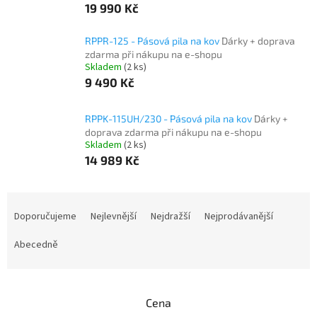
19 990 Kč
RPPR-125 - Pásová pila na kov
Dárky + doprava
zdarma při nákupu na e-shopu
Skladem
(2 ks)
9 490 Kč
RPPK-115UH/230 - Pásová pila na kov
Dárky +
doprava zdarma při nákupu na e-shopu
Skladem
(2 ks)
14 989 Kč
Ř
a
Doporučujeme
Nejlevnější
Nejdražší
Nejprodávanější
z
e
Abecedně
n
í
p
Cena
r