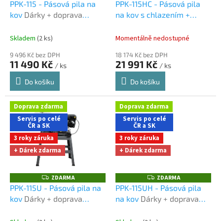
D
D
d
PPK-115 - Pásová pila na
PPK-115HC - Pásová pila
A
A
u
kov
Dárky + doprava
na kov s chlazením +
R
R
M
M
k
zdarma při nákupu na e-
podstavec
Dárky +
A
A
t
shopu
doprava zdarma při
Skladem
(2 ks)
Momentálně nedostupné
ů
nákupu na e-shopu
9 496 Kč bez DPH
18 174 Kč bez DPH
11 490 Kč
21 991 Kč
/ ks
/ ks
Do košíku
Do košíku
Doprava zdarma
Doprava zdarma
Servis po celé
Servis po celé
ČR a SK
ČR a SK
3 roky záruka
3 roky záruka
+ Dárek zdarma
+ Dárek zdarma
ZDARMA
ZDARMA
Z
Z
D
D
PPK-115U - Pásová pila na
PPK-115UH - Pásová pila
A
A
kov
Dárky + doprava
na kov
Dárky + doprava
R
R
M
M
zdarma při nákupu na e-
zdarma při nákupu na e-
A
A
shopu
shopu