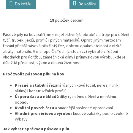
Do košíku
Do košíku
18
položek celkem
O
v
l
Pásové pily na kov patří mezi nejefektivnější obráběcí stroje pro dělení
á
tyčí, trubek, jeklů, profilů i plných materiálů. Oproti jiným metodám
d
řezání přináší pásová pila čistý řez, dobrou opakovatelnost a nízké
a
ztráty materiálu. V e-shopu ČisTech (cistech.cz) vybíráte z řešení
c
vhodných pro údržbu, zámečnické dílny i průmyslovou výrobu, kde je
í
důležitá přesnost, výkon a dlouhá životnost.
p
r
Proč zvolit pásovou pilu na kov
v
k
Přesné a stabilní řezání
různých kovů (ocel, nerez, hliník,
y
slitiny) i konstrukčních profilů
v
Úspora času a nákladů
díky rychlému dělení a menšímu
ý
odpadu
p
Kvalitní povrch řezu
a snadnější následné opracování
i
Vhodné pro sériovou výrobu
i kusové zakázky podle zvolené
s
výbavy
u
Jak vybrat správnou pásovou pilu