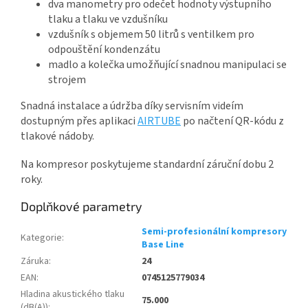
dva manometry pro odečet hodnoty výstupního
tlaku a tlaku ve vzdušníku
vzdušník s objemem 50 litrů s ventilkem pro
odpouštění kondenzátu
madlo a kolečka umožňující snadnou manipulaci se
strojem
Snadná instalace a údržba díky servisním videím
dostupným přes aplikaci
AIRTUBE
po načtení QR-kódu z
tlakové nádoby.
Na kompresor poskytujeme standardní záruční dobu 2
roky.
Doplňkové parametry
Semi-profesionální kompresory
Kategorie
:
Base Line
Záruka
:
24
EAN
:
0745125779034
Hladina akustického tlaku
75.000
(dB(A))
: