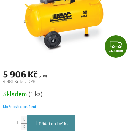
Z
ZDARMA
D
A
5 906 Kč
/ ks
R
4 881 Kč bez DPH
Měrná
M
Skladem
(1 ks)
cena:
A
Možnosti doručení
Přidat do košíku