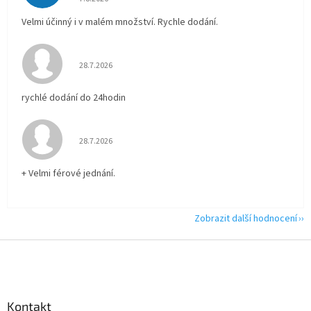
Velmi účinný i v malém množství. Rychle dodání.
Hodnocení obchodu je 5 z 5 hvězdiček.
28.7.2026
rychlé dodání do 24hodin
Hodnocení obchodu je 5 z 5 hvězdiček.
28.7.2026
+ Velmi férové jednání.
Zobrazit další hodnocení
Z
á
p
a
Kontakt
t