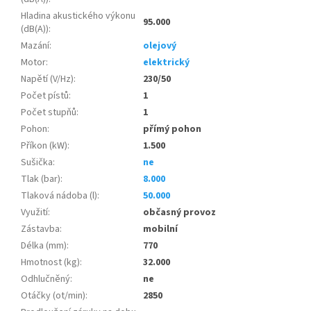
Hladina akustického výkonu
95.000
(dB(A))
:
Mazání
:
olejový
Motor
:
elektrický
Napětí (V/Hz)
:
230/50
Počet pístů
:
1
Počet stupňů
:
1
Pohon
:
přímý pohon
Příkon (kW)
:
1.500
Sušička
:
ne
Tlak (bar)
:
8.000
Tlaková nádoba (l)
:
50.000
Využití
:
občasný provoz
Zástavba
:
mobilní
Délka (mm)
:
770
Hmotnost (kg)
:
32.000
Odhlučněný
:
ne
Otáčky (ot/min)
:
2850