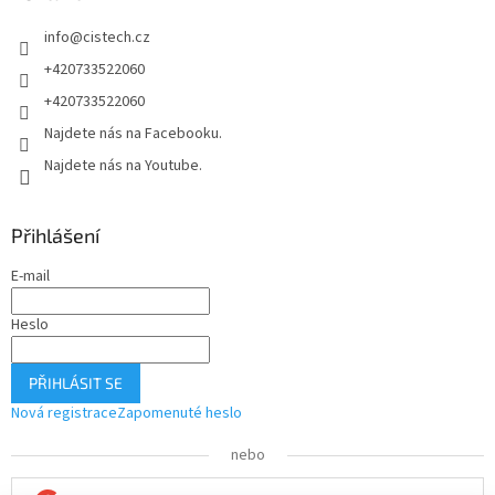
í
info
@
cistech.cz
+420733522060
+420733522060
Najdete nás na Facebooku.
Najdete nás na Youtube.
Přihlášení
E-mail
Heslo
PŘIHLÁSIT SE
Nová registrace
Zapomenuté heslo
nebo