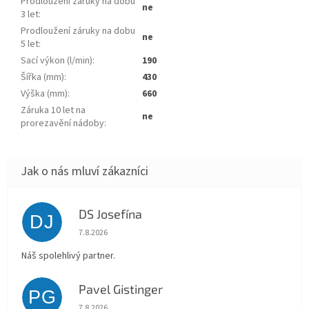
Prodloužení záruky na dobu
ne
3 let
:
Prodloužení záruky na dobu
ne
5 let
:
Sací výkon (l/min)
:
190
Šířka (mm)
:
430
Výška (mm)
:
660
Záruka 10 let na
ne
prorezavění nádoby
:
DS Josefína
DJ
Hodnocení obchodu je 5 z 5 hvězdiček.
7.8.2026
Náš spolehlivý partner.
Pavel Gistinger
PG
Hodnocení obchodu je 5 z 5 hvězdiček.
7.8.2026