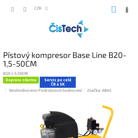
Přejít
NÁKUP
na
CZK
obsah
KOŠÍK
Pístový kompresor Base Line B20-
1,5-50CM
B20-1-5-50CM
Doprava zdarma
Servis po celé
ČR a SK
Průměrné
Neohodnoceno
Podrobnosti hodnocení
Značka:
ABAC
hodnocení
produktu
je
0,0
z
5
hvězdiček.