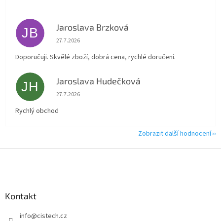
Jaroslava Brzková
JB
Hodnocení obchodu je 5 z 5 hvězdiček.
27.7.2026
Doporučuji. Skvělé zboží, dobrá cena, rychlé doručení.
Jaroslava Hudečková
JH
Hodnocení obchodu je 5 z 5 hvězdiček.
27.7.2026
Rychlý obchod
Zobrazit další hodnocení
Z
á
p
a
Kontakt
t
í
info
@
cistech.cz