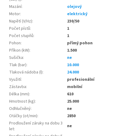
Mazání
:
olejový
Motor
:
elektrický
Napětí (V/Hz)
:
230/50
Počet pístů
:
1
Počet stupňů
:
1
Pohon
:
přímý pohon
Příkon (kW)
:
1.500
Sušička
:
ne
Tlak (bar)
:
10.000
Tlaková nádoba (l)
:
24.000
Využití
:
profesionální
Zástavba
:
mobilní
Délka (mm)
:
610
Hmotnost (kg)
:
25.000
Odhlučněný
:
ne
Otáčky (ot/min)
:
2850
Prodloužení záruky na dobu 3
ne
let
: