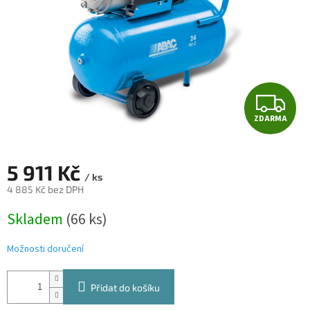
Z
ZDARMA
D
A
5 911 Kč
/ ks
R
4 885 Kč bez DPH
Měrná
M
Skladem
(66 ks)
cena:
A
Možnosti doručení
Přidat do košíku