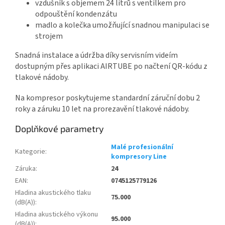
vzdušník s objemem 24 litrů s ventilkem pro
odpouštění kondenzátu
madlo a kolečka umožňující snadnou manipulaci se
strojem
Snadná instalace a údržba díky servisním videím
dostupným přes aplikaci AIRTUBE po načtení QR-kódu z
tlakové nádoby.
Na kompresor poskytujeme standardní záruční dobu 2
roky a záruku 10 let na prorezavění tlakové nádoby.
Doplňkové parametry
Malé profesionální
Kategorie
:
kompresory Line
Záruka
:
24
EAN
:
0745125779126
Hladina akustického tlaku
75.000
(dB(A))
:
Hladina akustického výkonu
95.000
(dB(A))
: