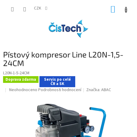
Přejít
NÁKUP
na
CZK
obsah
KOŠÍK
Pístový kompresor Line L20N-1,5-
24CM
L20N-1-5-24CM
Doprava zdarma
Servis po celé
ČR a SK
Průměrné
Neohodnoceno
Podrobnosti hodnocení
Značka:
ABAC
hodnocení
produktu
je
0,0
z
5
hvězdiček.