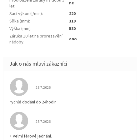
Prodloužení záruky na dobu 5
ne
let
:
Sací výkon (l/min)
:
220
Šířka (mm)
:
310
Výška (mm)
:
580
Záruka 10 let na prorezavění
ano
nádoby
:
Hodnocení obchodu je 5 z 5 hvězdiček.
28.7.2026
rychlé dodání do 24hodin
Hodnocení obchodu je 5 z 5 hvězdiček.
28.7.2026
+ Velmi férové jednání.