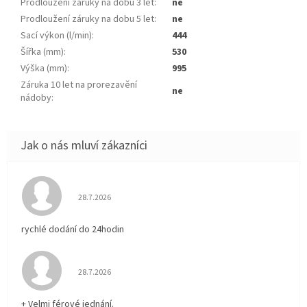
Prodloužení záruky na dobu 3 let
:
ne
Prodloužení záruky na dobu 5 let
:
ne
Sací výkon (l/min)
:
444
Šířka (mm)
:
530
Výška (mm)
:
995
Záruka 10 let na prorezavění
ne
nádoby
:
Hodnocení obchodu je 5 z 5 hvězdiček.
28.7.2026
rychlé dodání do 24hodin
Hodnocení obchodu je 5 z 5 hvězdiček.
28.7.2026
+ Velmi férové jednání.