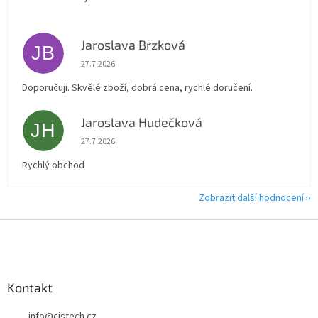
Jaroslava Brzková
JB
Hodnocení obchodu je 5 z 5 hvězdiček.
27.7.2026
Doporučuji. Skvělé zboží, dobrá cena, rychlé doručení.
Jaroslava Hudečková
JH
Hodnocení obchodu je 5 z 5 hvězdiček.
27.7.2026
Rychlý obchod
Zobrazit další hodnocení
Z
á
p
a
Kontakt
t
í
info
@
cistech.cz