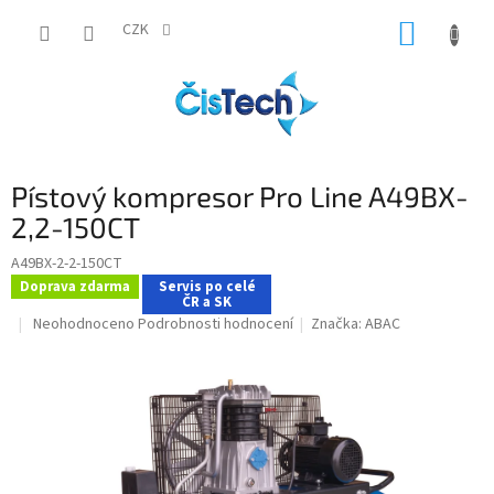
Přejít
NÁKUP
na
CZK
obsah
KOŠÍK
Pístový kompresor Pro Line A49BX-
2,2-150CT
A49BX-2-2-150CT
Doprava zdarma
Servis po celé
ČR a SK
Průměrné
Neohodnoceno
Podrobnosti hodnocení
Značka:
ABAC
hodnocení
produktu
je
0,0
z
5
hvězdiček.