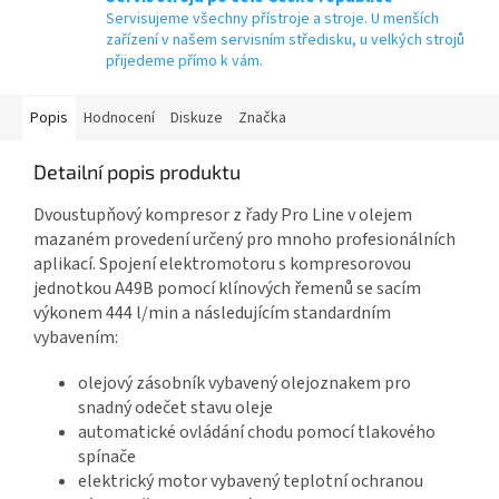
Servisujeme všechny přístroje a stroje. U menších
zařízení v našem servisním středisku, u velkých strojů
přijedeme přímo k vám.
Popis
Hodnocení
Diskuze
Značka
Detailní popis produktu
Dvoustupňový kompresor z řady Pro Line v olejem
mazaném provedení určený pro mnoho profesionálních
aplikací. Spojení elektromotoru s kompresorovou
jednotkou A49B pomocí klínových řemenů se sacím
výkonem 444 l/min a následujícím standardním
vybavením:
olejový zásobník vybavený olejoznakem pro
snadný odečet stavu oleje
automatické ovládání chodu pomocí tlakového
spínače
elektrický motor vybavený teplotní ochranou