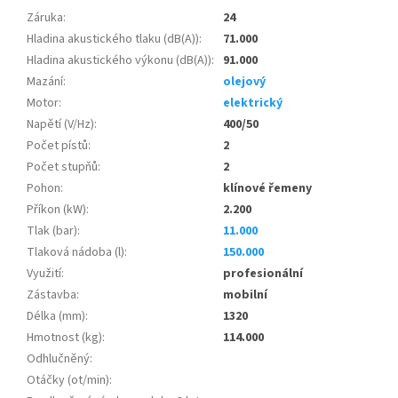
Záruka
:
24
Hladina akustického tlaku (dB(A))
:
71.000
Hladina akustického výkonu (dB(A))
:
91.000
Mazání
:
olejový
Motor
:
elektrický
Napětí (V/Hz)
:
400/50
Počet pístů
:
2
Počet stupňů
:
2
Pohon
:
klínové řemeny
Příkon (kW)
:
2.200
Tlak (bar)
:
11.000
Tlaková nádoba (l)
:
150.000
Využití
:
profesionální
Zástavba
:
mobilní
Délka (mm)
:
1320
Hmotnost (kg)
:
114.000
Odhlučněný
:
Otáčky (ot/min)
: