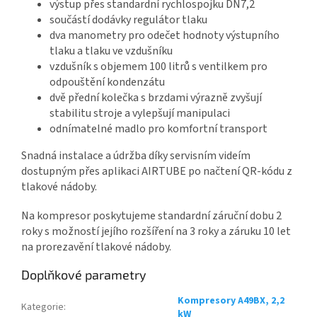
výstup přes standardní rychlospojku DN7,2
součástí dodávky regulátor tlaku
dva manometry pro odečet hodnoty výstupního
tlaku a tlaku ve vzdušníku
vzdušník s objemem 100 litrů s ventilkem pro
odpouštění kondenzátu
dvě přední kolečka s brzdami výrazně zvyšují
stabilitu stroje a vylepšují manipulaci
odnímatelné madlo pro komfortní transport
Snadná instalace a údržba díky servisním videím
dostupným přes aplikaci AIRTUBE po načtení QR-kódu z
tlakové nádoby.
Na kompresor poskytujeme standardní záruční dobu 2
roky s možností jejího rozšíření na 3 roky a záruku 10 let
na prorezavění tlakové nádoby.
Doplňkové parametry
Kompresory A49BX, 2,2
Kategorie
:
kW