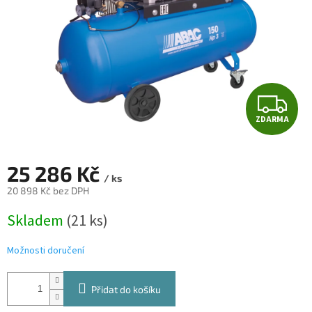
Z
ZDARMA
D
A
25 286 Kč
/ ks
R
20 898 Kč bez DPH
Měrná
M
Skladem
(21 ks)
cena:
A
Možnosti doručení
Přidat do košíku