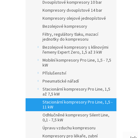
Dvoupístové kompresory 10 bar
Kompresory dvoupístové 14 bar
Kompresory olejové jednopístové
Bezolejové kompresory
Filtry, regulátory tlaku, mazací
jednotky do kompresoru
Bezolejové kompresory s klínovými
řemeny Expert Zero, 1,5 až 3 kW
Mobilní kompresory Pro Line, 1,5 - 7,5
kW
Příslušenství
Pneumatické nářadí
Stacionární kompresory Pro Line, 1,5
až 7,5 kW
Stacionární kompresory Pro Line, 1,5 -
11 kW
Odhlučněné kompresory Silent Line,
0,1 - 7,5 kW
Úpravu vzduchu kompresoru
Kompresory pro lékaře, zubní