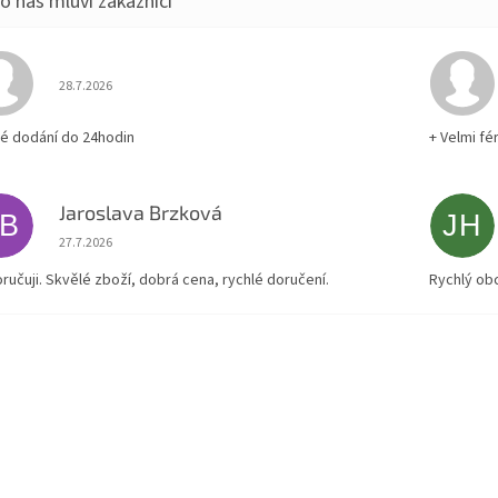
Hodnocení obchodu je 5 z 5 hvězdiček.
28.7.2026
lé dodání do 24hodin
+ Velmi fé
Jaroslava Brzková
JB
JH
Hodnocení obchodu je 5 z 5 hvězdiček.
27.7.2026
ručuji. Skvělé zboží, dobrá cena, rychlé doručení.
Rychlý ob