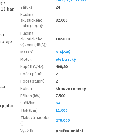
ý s
Záruka
:
24
11 bar.
Hladina
akustického
82.000
tlaku (dB(A))
:
Hladina
hu
akustického
102.000
 oleje
výkonu (dB(A))
:
Mazání
:
olejový
Motor
:
elektrický
Napětí (V/Hz)
:
400/50
Počet pístů
:
2
Počet stupňů
:
2
aci
Pohon
:
klínové řemeny
Příkon (kW)
:
7.500
Sušička
:
ne
 jejího
Tlak (bar)
:
11.000
Tlaková nádoba
270.000
(l)
:
Využití
:
profesionální