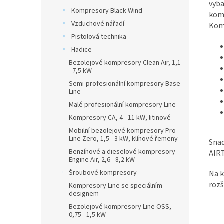
vyba
Kompresory Black Wind
komp
Vzduchové nářadí
Komp
Pistolová technika
Hadice
Bezolejové kompresory Clean Air, 1,1
- 7,5 kW
Semi-profesionální kompresory Base
Line
Malé profesionální kompresory Line
Kompresory CA, 4 - 11 kW, litinové
Mobilní bezolejové kompresory Pro
Line Zero, 1,5 - 3 kW, klínové řemeny
Snad
Benzínové a dieselové kompresory
AIRT
Engine Air, 2,6 - 8,2 kW
Šroubové kompresory
Na k
rozš
Kompresory Line se speciálním
designem
Bezolejové kompresory Line OSS,
0,75 - 1,5 kW