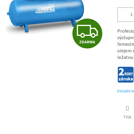
Z
Profesi
výstupní
ZDARMA
řemeslni
D
olejem 
ležatou 
A
R
Detailní 
M
TISK