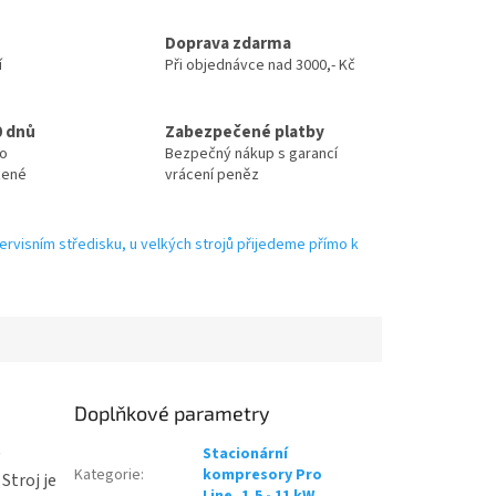
Doprava zdarma
í
Při objednávce nad 3000,- Kč
0 dnů
Zabezpečené platby
no
Bezpečný nákup s garancí
zené
vrácení peněz
ervisním středisku, u velkých strojů přijedeme přímo k
Doplňkové parametry
Stacionární
Kategorie
:
kompresory Pro
Stroj je
Line, 1,5 - 11 kW