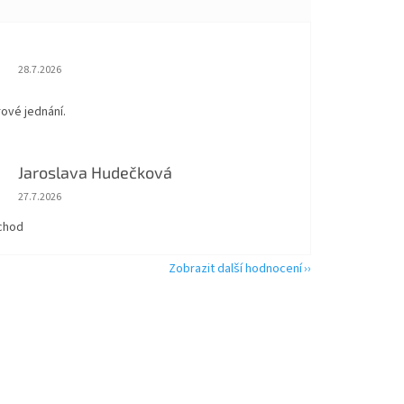
Hodnocení obchodu je 5 z 5 hvězdiček.
28.7.2026
rové jednání.
Jaroslava Hudečková
Hodnocení obchodu je 5 z 5 hvězdiček.
27.7.2026
chod
Zobrazit další hodnocení