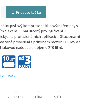
Přidat do košíku
onální pístový kompresor s klínovými řemeny s
m tlakem 11 bar určený pro využívání v
ckých a profesionálních aplikacích. Stacionární
mazané provedení s příkonem motoru 7,5 kW a s
tlakovou nádobou o objemu 270 litrů.
informace
ZEPTAT SE
HLÍDAT
SDÍLET