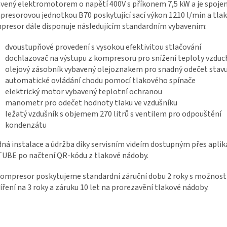
vený elektromotorem o napětí 400V s příkonem 7,5 kW a je spojen
resorovou jednotkou B70 poskytující sací výkon 1210 l/min a tlak 
resor dále disponuje následujícím standardním vybavením:
dvoustupňové provedení s vysokou efektivitou stlačování
dochlazovač na výstupu z kompresoru pro snížení teploty vzduc
olejový zásobník vybavený olejoznakem pro snadný odečet stavu
automatické ovládání chodu pomocí tlakového spínače
elektrický motor vybavený teplotní ochranou
manometr pro odečet hodnoty tlaku ve vzdušníku
ležatý vzdušník s objemem 270 litrů s ventilem pro odpouštění
kondenzátu
ná instalace a údržba díky servisním videím dostupným přes aplik
UBE po načtení QR-kódu z tlakové nádoby.
ompresor poskytujeme standardní záruční dobu 2 roky s možností
íření na 3 roky a záruku 10 let na prorezavění tlakové nádoby.