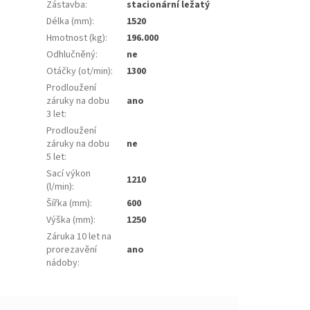
Zástavba
:
stacionární ležatý
Délka (mm)
:
1520
Hmotnost (kg)
:
196.000
Odhlučněný
:
ne
Otáčky (ot/min)
:
1300
Prodloužení
záruky na dobu
ano
3 let
:
Prodloužení
záruky na dobu
ne
5 let
:
Sací výkon
1210
(l/min)
:
Šířka (mm)
:
600
Výška (mm)
:
1250
Záruka 10 let na
prorezavění
ano
nádoby
: