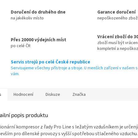
A
Doručení do druhého dne
Garance doručení
na jakékoliv místo
nepoškozeného zbož
Vrácení zboží do 3
Přes 20000 výdejních míst
zboží musí být vráce
po celé ČR
kompletní a nepoško
Servis strojů po celé České republice
Servisujeme všechny přístroje a stroje. U menších zařízení v našem s
vám.
s
Hodnocení
Diskuze
Značka
ailní popis produktu
ionární kompresor z řady Pro Line s ležatým vzdušníkem je určený
evším pro dílenské provozy s vyšší spotřebou stlačeného vzduchu. 