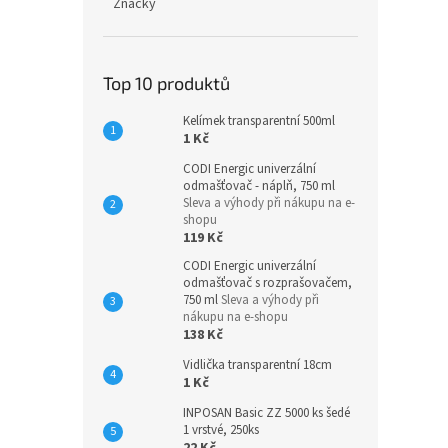
Značky
Top 10 produktů
Kelímek transparentní 500ml
1 Kč
CODI Energic univerzální
odmašťovač - náplň, 750 ml
Sleva a výhody při nákupu na e-
shopu
119 Kč
CODI Energic univerzální
odmašťovač s rozprašovačem,
750 ml
Sleva a výhody při
nákupu na e-shopu
138 Kč
Vidlička transparentní 18cm
1 Kč
INPOSAN Basic ZZ 5000 ks šedé
1 vrstvé, 250ks