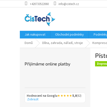
Přejít
+420733522060
info@cistech.cz
na
obsah
Jak nakupovat
Obchodní podmínky
Podmínky
Domů
Dílna, zahrada, nářadí, stroje
Kompreso
P
Píst
o
s
Přijímáme online platby
Dopra
t
r
a
n
n
í
Hodnocení na Googlu
★★★★★
5,0
(82)
p
Zobrazit
a