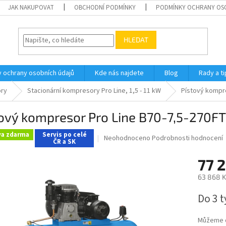
JAK NAKUPOVAT
OBCHODNÍ PODMÍNKY
PODMÍNKY OCHRANY OS
HLEDAT
 ochrany osobních údajů
Kde nás najdete
Blog
Rady a ti
ry
Stacionární kompresory Pro Line, 1,5 - 11 kW
Pístový kompre
ový kompresor Pro Line B70-7,5-270FT
va zdarma
Servis po celé
Průměrné
Neohodnoceno
Podrobnosti hodnocení
ČR a SK
hodnocení
produktu
77 
je
0,0
63 868 K
z
Měrná
5
Do 3 
cena:
hvězdiček.
Můžeme d