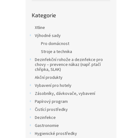
n
e
Přeskočit
l
Kategorie
kategorie
Xtline
Výhodné sady
Pro domácnost
Stroje a technika
Dezinfekční rohože a dezinfekce pro
chovy – prevence nákaz (např. ptačí
chřipka, SLAK)
Akční produkty
Vybavení pro hotely
Zásobníky, dávkovače, vybavení
Papírový program
Čistící prostředky
Dezinfekce
Gastronomie
Hygienické prostředky