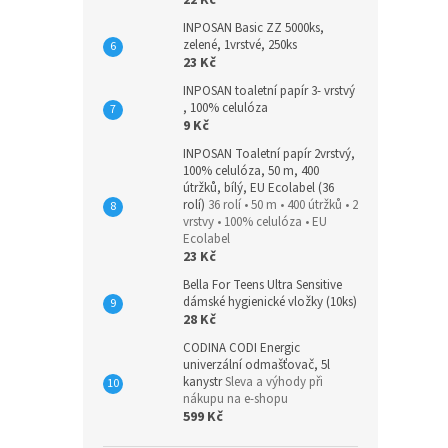
22 Kč
INPOSAN Basic ZZ 5000ks,
zelené, 1vrstvé, 250ks
23 Kč
INPOSAN toaletní papír 3- vrstvý
, 100% celulóza
9 Kč
INPOSAN Toaletní papír 2vrstvý,
100% celulóza, 50 m, 400
útržků, bílý, EU Ecolabel (36
rolí)
36 rolí • 50 m • 400 útržků • 2
vrstvy • 100% celulóza • EU
Ecolabel
23 Kč
Bella For Teens Ultra Sensitive
dámské hygienické vložky (10ks)
28 Kč
CODINA CODI Energic
univerzální odmašťovač, 5l
kanystr
Sleva a výhody při
nákupu na e-shopu
599 Kč