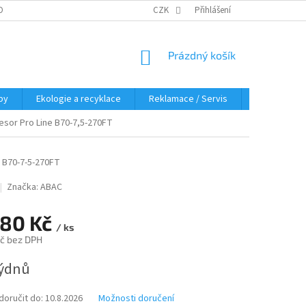
OBNÍCH ÚDAJŮ
KDE NÁS NAJDETE
CZK
Přihlášení
NÁKUPNÍ
Prázdný košík
KOŠÍK
py
Ekologie a recyklace
Reklamace / Servis
Hodnocení 
sor Pro Line B70-7,5-270FT
B70-7-5-270FT
Značka:
ABAC
280 Kč
/ ks
č bez DPH
týdnů
oručit do:
10.8.2026
Možnosti doručení