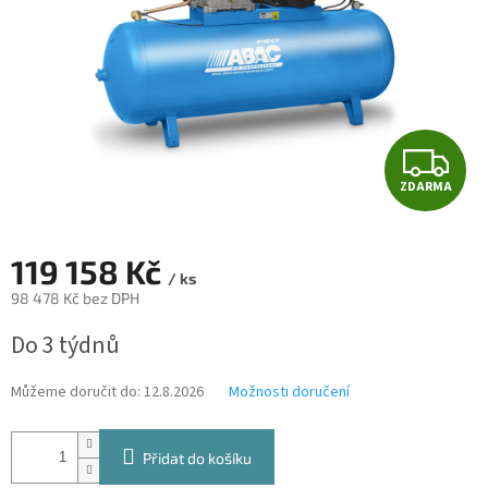
Z
ZDARMA
D
A
119 158 Kč
/ ks
R
98 478 Kč bez DPH
Měrná
M
Do 3 týdnů
cena:
A
Můžeme doručit do:
12.8.2026
Možnosti doručení
Přidat do košíku