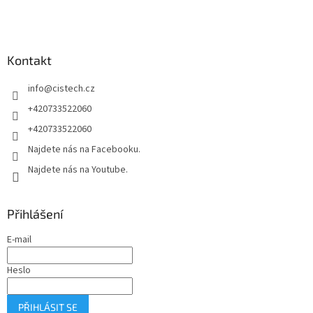
á
p
a
Kontakt
t
í
info
@
cistech.cz
+420733522060
+420733522060
Najdete nás na Facebooku.
Najdete nás na Youtube.
Přihlášení
E-mail
Heslo
PŘIHLÁSIT SE