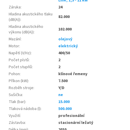
Line, 1,5 - 11 kW
Záruka
:
24
Hladina akustického tlaku
82.000
(dB(A))
:
Hladina akustického
102.000
výkonu (dB(A))
:
Mazání
:
olejový
Motor
:
elektrický
Napětí (V/Hz)
:
400/50
Počet pístů
:
2
Počet stupňů
:
2
Pohon
:
klínové řemeny
Příkon (kW)
:
7.500
Rozběh stroje
:
Y/D
Sušička
:
ne
Tlak (bar)
:
15.000
Tlaková nádoba (l)
:
500.000
Využití
:
profesionální
Zástavba
:
stacionární ležatý
Délka (mm)
:
2030