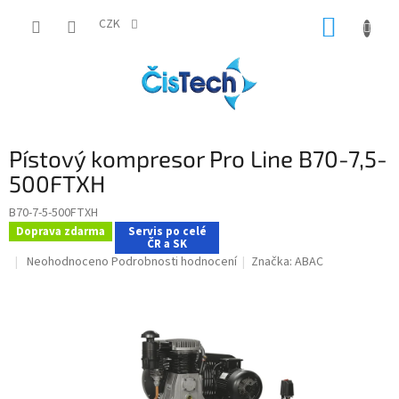
Přejít
NÁKUP
na
CZK
obsah
KOŠÍK
Pístový kompresor Pro Line B70-7,5-
500FTXH
B70-7-5-500FTXH
Doprava zdarma
Servis po celé
ČR a SK
Průměrné
Neohodnoceno
Podrobnosti hodnocení
Značka:
ABAC
hodnocení
produktu
je
0,0
z
5
hvězdiček.