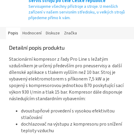
Servis strojů po celé České republice
Servisujeme všechny přístroje a stroje. U menších
zařízení v našem servisním středisku, u velkých strojů
přijedeme přímo k vám.
Popis
Hodnocení
Diskuze
Značka
Detailní popis produktu
Stacionární kompresor z řady Pro Line s ležatým
vzdušníkem je určený především pro pneuservisy a další
dílenské aplikace s tlakem vyšším než 10 bar. Stroj je
vybavený elektromotorem s příkonem 7,5 kW a je
spojený s kompresorovou jednotkou B70 poskytující sací
výkon 930 l/min a tlak 15 bar. Kompresor dále disponuje
následujícím standardním vybavením:
dvoustupňové provedení s vysokou efektivitou
stlačování
dochlazovač na výstupu z kompresoru pro snížení
teploty vzduchu