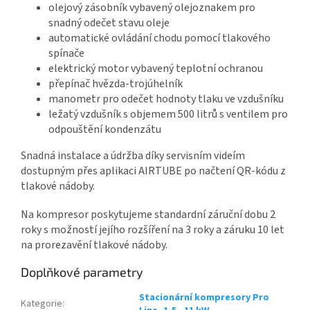
olejový zásobník vybavený olejoznakem pro
snadný odečet stavu oleje
automatické ovládání chodu pomocí tlakového
spínače
elektrický motor vybavený teplotní ochranou
přepínač hvězda-trojúhelník
manometr pro odečet hodnoty tlaku ve vzdušníku
ležatý vzdušník s objemem 500 litrů s ventilem pro
odpouštění kondenzátu
Snadná instalace a údržba díky servisním videím
dostupným přes aplikaci AIRTUBE po načtení QR-kódu z
tlakové nádoby.
Na kompresor poskytujeme standardní záruční dobu 2
roky s možností jejího rozšíření na 3 roky a záruku 10 let
na prorezavění tlakové nádoby.
Doplňkové parametry
Stacionární kompresory Pro
Kategorie
: