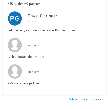
Náš spolehlivý partner.
Pavel Gistinger
PG
Hodnocení obchodu je 5 z 5 hvězdiček.
7.8.2026
Velmi účinný i v malém množství. Rychle dodání.
Hodnocení obchodu je 5 z 5 hvězdiček.
28.7.2026
rychlé dodání do 24hodin
Hodnocení obchodu je 5 z 5 hvězdiček.
28.7.2026
+ Velmi férové jednání.
Zobrazit další hodnocení
Z