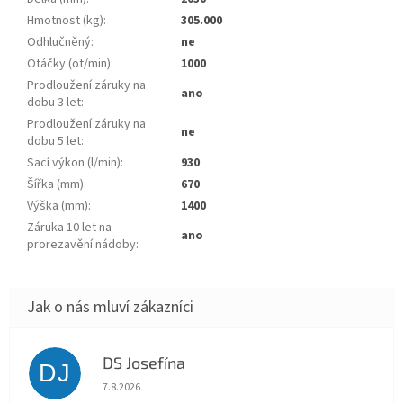
Hmotnost (kg)
:
305.000
Odhlučněný
:
ne
Otáčky (ot/min)
:
1000
Prodloužení záruky na
ano
dobu 3 let
:
Prodloužení záruky na
ne
dobu 5 let
:
Sací výkon (l/min)
:
930
Šířka (mm)
:
670
Výška (mm)
:
1400
Záruka 10 let na
ano
prorezavění nádoby
:
DS Josefína
DJ
Hodnocení obchodu je 5 z 5 hvězdiček.
7.8.2026