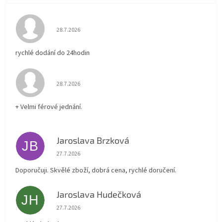
Hodnocení obchodu je 5 z 5 hvězdiček.
28.7.2026
rychlé dodání do 24hodin
Hodnocení obchodu je 5 z 5 hvězdiček.
28.7.2026
+ Velmi férové jednání.
Jaroslava Brzková
JB
Hodnocení obchodu je 5 z 5 hvězdiček.
27.7.2026
Doporučuji. Skvělé zboží, dobrá cena, rychlé doručení.
Jaroslava Hudečková
JH
Hodnocení obchodu je 5 z 5 hvězdiček.
27.7.2026