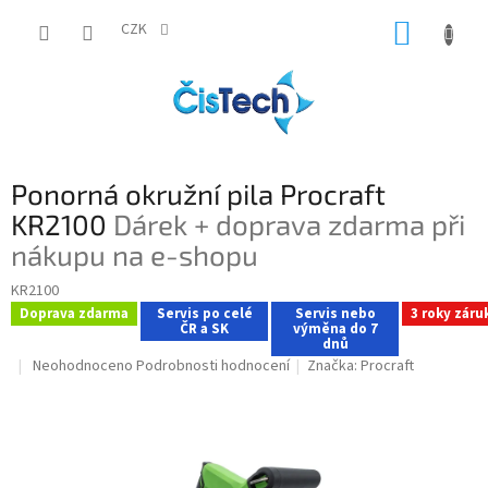
Přejít
NÁKUP
na
CZK
obsah
KOŠÍK
Ponorná okružní pila Procraft
KR2100
Dárek + doprava zdarma při
nákupu na e-shopu
KR2100
Doprava zdarma
Servis po celé
Servis nebo
3 roky záru
ČR a SK
výměna do 7
dnů
Průměrné
Neohodnoceno
Podrobnosti hodnocení
Značka:
Procraft
hodnocení
produktu
je
0,0
z