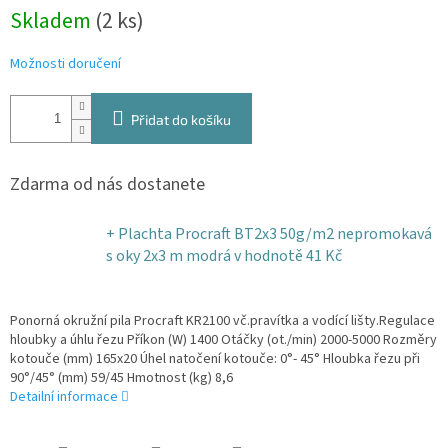
Měrná
Skladem
(2 ks)
cena:
Možnosti doručení
Přidat do košíku
Zdarma od nás dostanete
+ Plachta Procraft BT2x3 50g/m2 nepromokavá
s oky 2x3 m modrá
v hodnotě 41 Kč
Ponorná okružní pila Procraft KR2100 vč.pravítka a vodící lišty.Regulace
hloubky a úhlu řezu Příkon (W) 1400 Otáčky (ot./min) 2000-5000 Rozměry
kotouče (mm) 165х20 Úhel natočení kotouče: 0°- 45° Hloubka řezu při
90°/45° (mm) 59/45 Hmotnost (kg) 8,6
Detailní informace