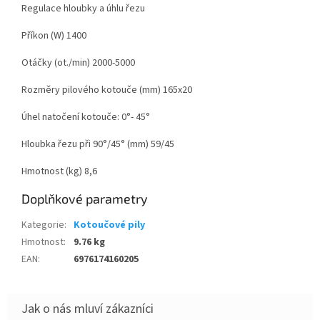
Regulace hloubky a úhlu řezu
Příkon (W) 1400
Otáčky (ot./min) 2000-5000
Rozměry pilového kotouče (mm) 165х20
Úhel natočení kotouče: 0°- 45°
Hloubka řezu při 90°/45° (mm) 59/45
Hmotnost (kg) 8,6
Doplňkové parametry
Kategorie
:
Kotoučové pily
Hmotnost
:
9.76 kg
EAN
:
6976174160205