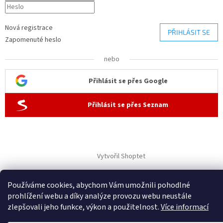
Nová registrace
PŘIHLÁSIT SE
Zapomenuté heslo
nebo
Přihlásit se přes Google
Přihlásit se přes Seznam
Vytvořil Shoptet
Používáme cookies, abychom Vám umožnili pohodlné
Copyright 2026
ČisTech
. Všechna práva vyhrazena.
prohlížení webu a díky analýze provozu webu neustále
zlepšovali jeho funkce, výkon a použitelnost.
Více informací