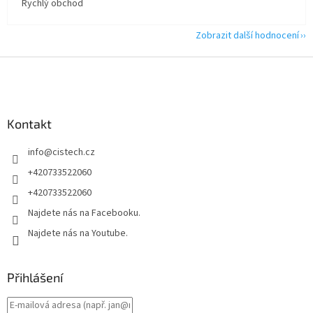
Rychlý obchod
Zobrazit další hodnocení
Z
á
p
a
Kontakt
t
í
info
@
cistech.cz
+420733522060
+420733522060
Najdete nás na Facebooku.
Najdete nás na Youtube.
Přihlášení