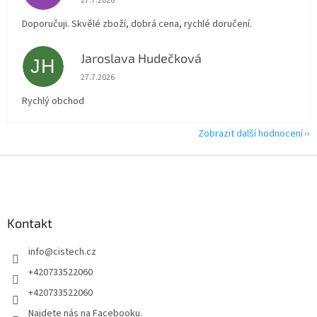
27.7.2026
Doporučuji. Skvělé zboží, dobrá cena, rychlé doručení.
Jaroslava Hudečková
JH
Hodnocení obchodu je 5 z 5 hvězdiček.
27.7.2026
Rychlý obchod
Zobrazit další hodnocení
Z
á
p
a
Kontakt
t
í
info
@
cistech.cz
+420733522060
+420733522060
Najdete nás na Facebooku.