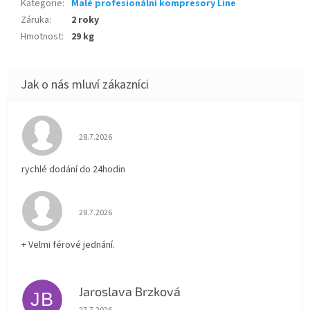
Kategorie
:
Malé profesionální kompresory Line
Záruka
:
2 roky
Hmotnost
:
29 kg
Hodnocení obchodu je 5 z 5 hvězdiček.
28.7.2026
rychlé dodání do 24hodin
Hodnocení obchodu je 5 z 5 hvězdiček.
28.7.2026
+ Velmi férové jednání.
Jaroslava Brzková
JB
Hodnocení obchodu je 5 z 5 hvězdiček.