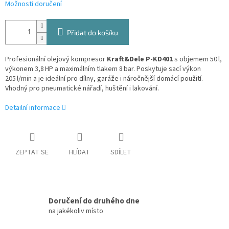
Možnosti doručení
Přidat do košíku
Profesionální olejový kompresor
Kraft&Dele P-KD401
s objemem 50 l,
výkonem 3,8 HP a maximálním tlakem 8 bar. Poskytuje sací výkon
205 l/min a je ideální pro dílny, garáže i náročnější domácí použití.
Vhodný pro pneumatické nářadí, huštění i lakování.
Detailní informace
ZEPTAT SE
HLÍDAT
SDÍLET
Doručení do druhého dne
na jakékoliv místo