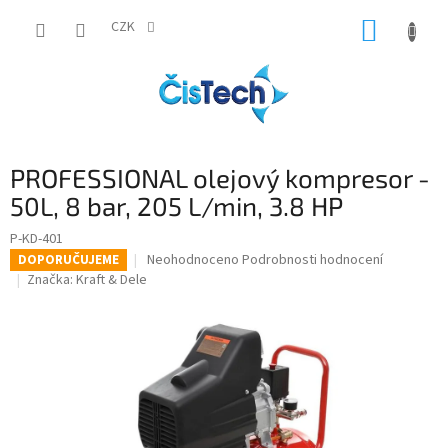
Přejít
NÁKUP
na
CZK
obsah
KOŠÍK
PROFESSIONAL olejový kompresor -
50L, 8 bar, 205 L/min, 3.8 HP
P-KD-401
Průměrné
Neohodnoceno
Podrobnosti hodnocení
DOPORUČUJEME
hodnocení
Značka:
Kraft & Dele
produktu
je
0,0
z
5
hvězdiček.