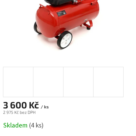
3 600 Kč
/ ks
2 975 Kč bez DPH
Měrná
Skladem
(4 ks)
cena: