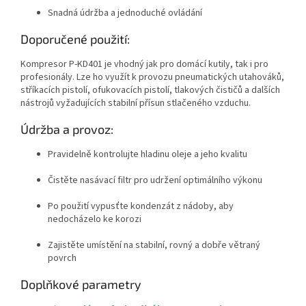
Snadná údržba a jednoduché ovládání
Doporučené použití:
Kompresor P-KD401 je vhodný jak pro domácí kutily, tak i pro
profesionály. Lze ho využít k provozu pneumatických utahováků,
stříkacích pistolí, ofukovacích pistolí, tlakových čističů a dalších
nástrojů vyžadujících stabilní přísun stlačeného vzduchu.
Údržba a provoz:
Pravidelně kontrolujte hladinu oleje a jeho kvalitu
Čistěte nasávací filtr pro udržení optimálního výkonu
Po použití vypusťte kondenzát z nádoby, aby
nedocházelo ke korozi
Zajistěte umístění na stabilní, rovný a dobře větraný
povrch
Doplňkové parametry