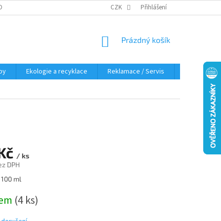
OBNÍCH ÚDAJŮ
KDE NÁS NAJDETE
CZK
Přihlášení
NÁKUPNÍ
Prázdný košík
KOŠÍK
py
Ekologie a recyklace
Reklamace / Servis
Hodnocení 
 Kč
/ ks
ez DPH
 100 ml
dem
(4 ks)