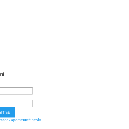
ní
IT SE
trace
Zapomenuté heslo