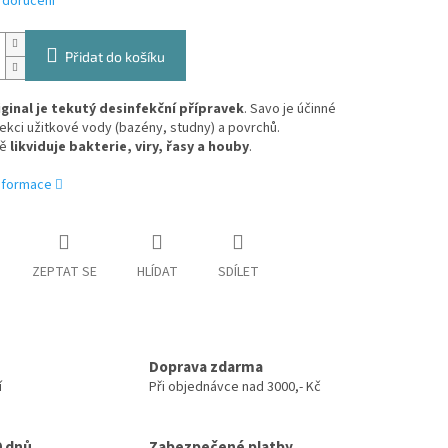
 doručení
Přidat do košíku
ginal je tekutý desinfekční přípravek
. Savo je účinné
ekci užitkové vody (bazény, studny) a povrchů.
vě
likviduje bakterie, viry, řasy a houby
.
informace
ZEPTAT SE
HLÍDAT
SDÍLET
Doprava zdarma
í
Při objednávce nad 3000,- Kč
0 dnů
Zabezpečené platby