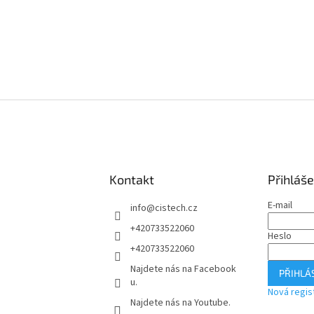
Kontakt
Přihláše
E-mail
info
@
cistech.cz
+420733522060
Heslo
+420733522060
Najdete nás na Facebook
PŘIHLÁS
u.
Nová regis
Najdete nás na Youtube.