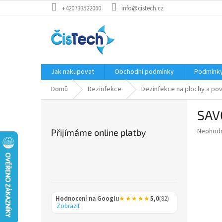
Přejít
+420733522060
info@cistech.cz
na
obsah
Jak nakupovat
Obchodní podmínky
Podmínky
Domů
Dezinfekce
Dezinfekce na plochy a po
P
SAV
o
s
Průměr
Neohod
Přijímáme online platby
t
hodnoce
r
produkt
a
je
0,0
n
z
n
5
í
hvězdič
Hodnocení na Googlu
★★★★★
5,0
(82)
p
Zobrazit
a