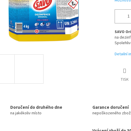
Možnosti
SAVO Ori
na dezinf
Spolehli
Detailní 
TISK
Doručení do druhého dne
Garance doručení
na jakékoliv místo
nepoškozeného zbož
Vrácení zboží do 3