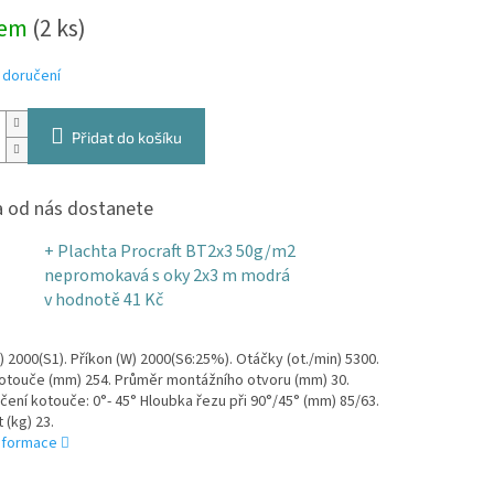
dem
(2 ks)
zdiček.
 doručení
Přidat do košíku
 od nás dostanete
+ Plachta Procraft BT2x3 50g/m2
nepromokavá s oky 2x3 m modrá
v hodnotě 41 Kč
) 2000(S1). Příkon (W) 2000(S6:25%). Otáčky (ot./min) 5300.
otouče (mm) 254. Průměr montážního otvoru (mm) 30.
čení kotouče: 0°- 45° Hloubka řezu při 90°/45° (mm) 85/63.
(kg) 23.
informace