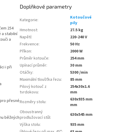
Doplňkové parametry
Kotoučové
Kategorie
:
pily
učem 254
Hmotnost
:
27.5 kg
a stabilní
Napětí
:
220-240 V
touči a
Frekvence
:
50 Hz
Příkon
:
2000 W
Průměr kotouče
:
254 mm
Upínací průměr
:
30 mm
ci i při
Otáčky
:
5300 /min
Maximální tloušťka řezu
:
85 mm
a
Pilový kotouč z
254x30x1.6
tvrdokovu
:
mm
630x935 mm
 pro přesné
Rozměry stolu
:
mm
Oboustranný
630x545 mm
inu běžných
prodlužovací stůl
:
Výška stolu
:
935 mm
Úhlové řezy při max. 45°
:
63 mm