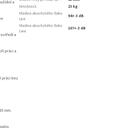
puštění a
Hmotnost
:
23 kg
Hladina akustického tlaku
94+-3 dB
bo
Lpa
:
Hladina akustického tlaku
107+-3 dB
Lwa
:
rostředí a
ři práci a
é práci bez
ž 85 mm.
 nebo