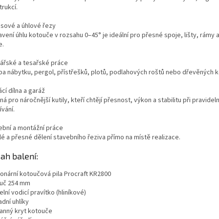
rukcí.
sové a úhlové řezy
vení úhlu kotouče v rozsahu 0–45° je ideální pro přesné spoje, lišty, rámy 
e.
lářské a tesařské práce
ba nábytku, pergol, přístřešků, plotů, podlahových roštů nebo dřevěných k
cí dílna a garáž
á pro náročnější kutily, kteří chtějí přesnost, výkon a stabilitu při pravide
vání.
ební a montážní práce
lé a přesné dělení stavebního řeziva přímo na místě realizace.
ah balení:
ionární kotoučová pila Procraft KR2800
uč 254 mm
elní vodicí pravítko (hliníkové)
dní uhlíky
anný kryt kotouče