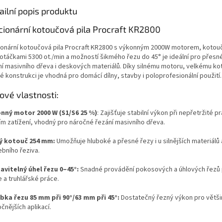
ailní popis produktu
cionární kotoučová pila Procraft KR2800
ionární kotoučová pila Procraft KR2800 s výkonným 2000W motorem, koto
otáčkami 5300 ot./min a možností šikmého řezu do 45° je ideální pro přesné 
ní masivního dřeva i deskových materiálů. Díky silnému motoru, velkému ko
 konstrukci je vhodná pro domácí dílny, stavby i poloprofesionální použití.
čové vlastnosti:
nný motor 2000 W (S1/S6 25 %)
: Zajišťuje stabilní výkon při nepřetržité prá
ím zatížení, vhodný pro náročné řezání masivního dřeva.
ý kotouč 254 mm:
Umožňuje hluboké a přesné řezy i u silnějších materiálů 
ebního řeziva.
avitelný úhel řezu 0–45°:
Snadné provádění pokosových a úhlových řezů
 a truhlářské práce.
bka řezu 85 mm při 90°/63 mm při 45°:
Dostatečný řezný výkon pro větš
očnějších aplikací.