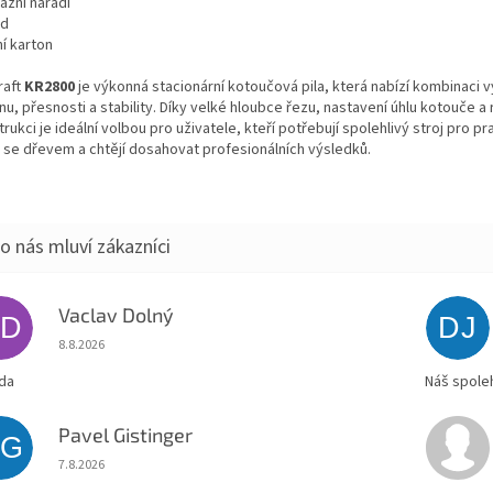
ážní nářadí
od
í karton
raft
KR2800
je výkonná stacionární kotoučová pila, která nabízí kombinaci
u, přesnosti a stability. Díky velké hloubce řezu, nastavení úhlu kotouče a 
rukci je ideální volbou pro uživatele, kteří potřebují spolehlivý stroj pro p
i se dřevem a chtějí dosahovat profesionálních výsledků.
Vaclav Dolný
VD
DJ
Hodnocení obchodu je 5 z 5 hvězdiček.
8.8.2026
da
Náš spoleh
Pavel Gistinger
PG
Hodnocení obchodu je 5 z 5 hvězdiček.
7.8.2026