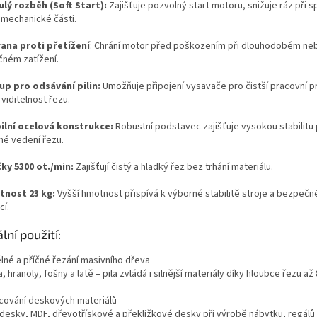
ulý rozběh (Soft Start):
Zajišťuje pozvolný start motoru, snižuje ráz při s
 mechanické části.
ana proti přetížení
: Chrání motor před poškozením při dlouhodobém ne
čném zatížení.
up pro odsávání pilin:
Umožňuje připojení vysavače pro čistší pracovní p
 viditelnost řezu.
ilní ocelová konstrukce:
Robustní podstavec zajišťuje vysokou stabilitu p
né vedení řezu.
ky 5300 ot./min:
Zajišťují čistý a hladký řez bez trhání materiálu.
nost 23 kg:
Vyšší hmotnost přispívá k výborné stabilitě stroje a bezpečn
cí.
lní použití:
lné a příčné řezání masivního dřeva
, hranoly, fošny a latě – pila zvládá i silnější materiály díky hloubce řezu a
cování deskových materiálů
desky, MDF, dřevotřískové a překližkové desky při výrobě nábytku, regálů