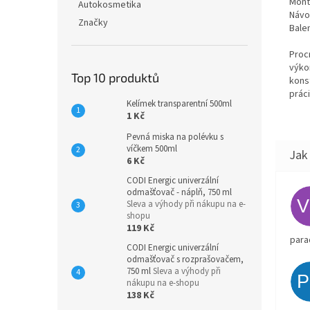
Mont
Autokosmetika
Náv
Značky
Balen
Proc
výkon
Top 10 produktů
konst
prác
Kelímek transparentní 500ml
1 Kč
Pevná miska na polévku s
víčkem 500ml
6 Kč
CODI Energic univerzální
odmašťovač - náplň, 750 ml
Sleva a výhody při nákupu na e-
shopu
119 Kč
para
CODI Energic univerzální
odmašťovač s rozprašovačem,
750 ml
Sleva a výhody při
nákupu na e-shopu
138 Kč