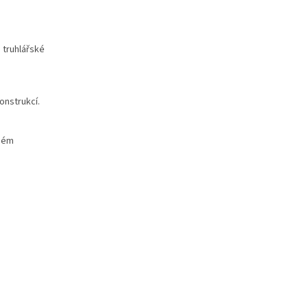
a truhlářské
onstrukcí.
lném