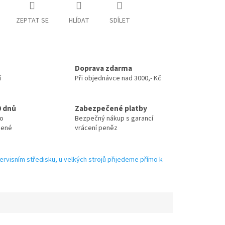
ZEPTAT SE
HLÍDAT
SDÍLET
Doprava zdarma
í
Při objednávce nad 3000,- Kč
0 dnů
Zabezpečené platby
no
Bezpečný nákup s garancí
zené
vrácení peněz
ervisním středisku, u velkých strojů přijedeme přímo k