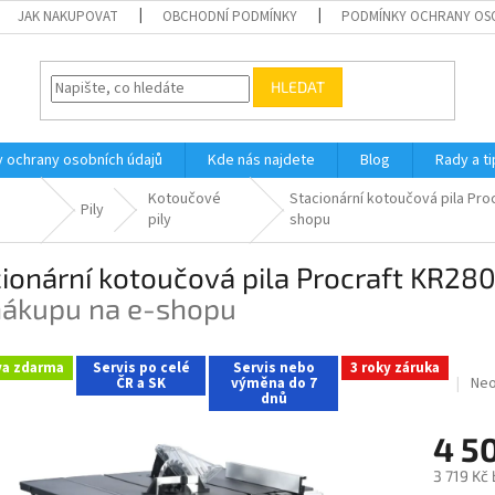
JAK NAKUPOVAT
OBCHODNÍ PODMÍNKY
PODMÍNKY OCHRANY OS
HLEDAT
 ochrany osobních údajů
Kde nás najdete
Blog
Rady a ti
Kotoučové
Stacionární kotoučová pila Pr
Pily
pily
shopu
ionární kotoučová pila Procraft KR28
 nákupu na e-shopu
va zdarma
Servis po celé
Servis nebo
3 roky záruka
Prů
Ne
ČR a SK
výměna do 7
dnů
hod
pro
4 5
je
0,0
3 719 Kč
z