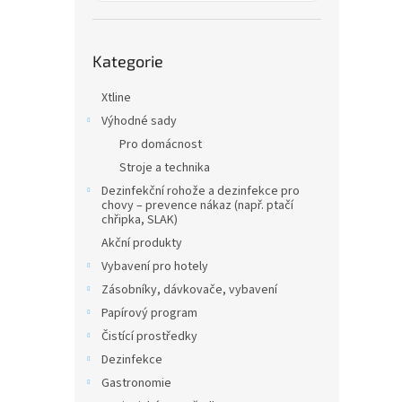
a
n
e
Přeskočit
l
Kategorie
kategorie
Xtline
Výhodné sady
Pro domácnost
Stroje a technika
Dezinfekční rohože a dezinfekce pro
chovy – prevence nákaz (např. ptačí
chřipka, SLAK)
Akční produkty
Vybavení pro hotely
Zásobníky, dávkovače, vybavení
Papírový program
Čistící prostředky
Dezinfekce
Gastronomie