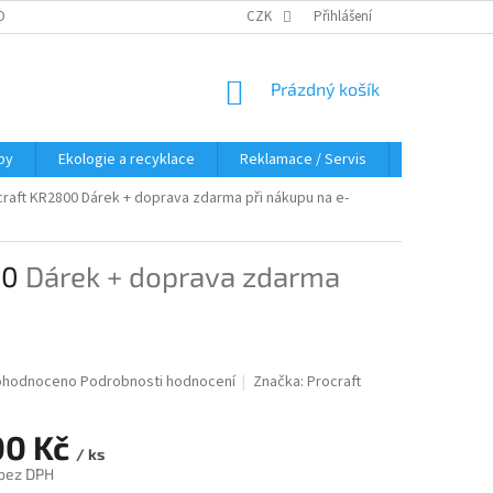
OBNÍCH ÚDAJŮ
KDE NÁS NAJDETE
CZK
Přihlášení
NÁKUPNÍ
Prázdný košík
KOŠÍK
py
Ekologie a recyklace
Reklamace / Servis
Hodnocení 
ocraft KR2800
Dárek + doprava zdarma při nákupu na e-
00
Dárek + doprava zdarma
měrné
ohodnoceno
Podrobnosti hodnocení
Značka:
Procraft
nocení
duktu
00 Kč
/ ks
 bez DPH