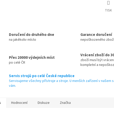
M
TISK
A
Doručení do druhého dne
Garance doručení
na jakékoliv místo
nepoškozeného zbož
Vrácení zboží do 3
Přes 20000 výdejních míst
zboží musí být vráce
po celé ČR
kompletní a nepoško
Servis strojů po celé České republice
Servisujeme všechny přístroje a stroje. U menších zařízení v našem s
vám.
s
Hodnocení
Diskuze
Značka