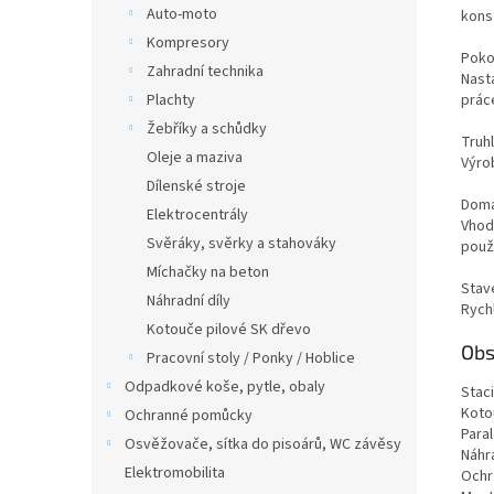
Auto-moto
konst
Kompresory
Poko
Zahradní technika
Nasta
prác
Plachty
Žebříky a schůdky
Truh
Oleje a maziva
Výro
Dílenské stroje
Domá
Elektrocentrály
Vhodn
Svěráky, svěrky a stahováky
použí
Míchačky na beton
Stav
Náhradní díly
Rych
Kotouče pilové SK dřevo
Obs
Pracovní stoly / Ponky / Hoblice
Odpadkové koše, pytle, obaly
Stac
Koto
Ochranné pomůcky
Paral
Osvěžovače, sítka do pisoárů, WC závěsy
Náhra
Elektromobilita
Ochr