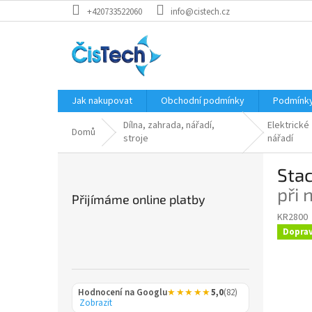
Přejít
+420733522060
info@cistech.cz
na
obsah
Jak nakupovat
Obchodní podmínky
Podmínky
Dílna, zahrada, nářadí,
Elektrické
Domů
stroje
nářadí
P
Stac
o
s
při
Přijímáme online platby
t
KR2800
r
Dopra
a
n
n
í
Hodnocení na Googlu
★★★★★
5,0
(82)
p
Zobrazit