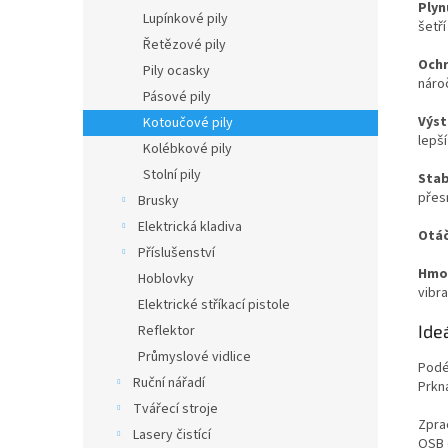
Plyn
Lupínkové pily
šetří
Řetězové pily
Ochr
Pily ocasky
náro
Pásové pily
Výst
Kotoučové pily
lepší
Kolébkové pily
Stolní pily
Stab
přes
Brusky
Elektrická kladiva
Otáč
Příslušenství
Hmot
Hoblovky
vibra
Elektrické stříkací pistole
Ideá
Reflektor
Průmyslové vidlice
Podé
Ruční nářadí
Prkna
Tvářecí stroje
Zpra
Lasery čistící
OSB 