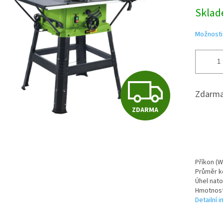
5
Měrná
Skla
hvě
cena:
Možnosti
Z
Zdarma
ZDARMA
D
A
Příkon (W
Průměr k
Úhel nato
R
Hmotnost 
Detailní 