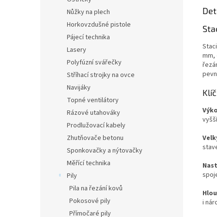
Det
Nůžky na plech
Horkovzdušné pistole
Sta
Pájecí technika
Stac
Lasery
mm, 
Polyfúzní svářečky
řezá
pevné
Stříhací strojky na ovce
Navijáky
Klí
Topné ventilátory
Výko
Rázové utahováky
vyšš
Prodlužovací kabely
Velk
Zhutňovače betonu
stav
Sponkovačky a nýtovačky
Měřící technika
Nast
spoje
Pily
Pila na řezání kovů
Hlou
Pokosové pily
i nár
Přímočaré pily