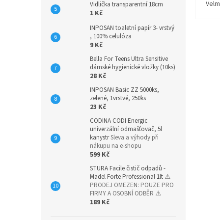
Velm
Vidlička transparentní 18cm
1 Kč
INPOSAN toaletní papír 3- vrstvý
, 100% celulóza
9 Kč
Bella For Teens Ultra Sensitive
dámské hygienické vložky (10ks)
28 Kč
INPOSAN Basic ZZ 5000ks,
zelené, 1vrstvé, 250ks
23 Kč
CODINA CODI Energic
univerzální odmašťovač, 5l
kanystr
Sleva a výhody při
nákupu na e-shopu
599 Kč
STURA Facile čistič odpadů -
Madel Forte Professional 1lt
⚠️
PRODEJ OMEZEN: POUZE PRO
FIRMY A OSOBNÍ ODBĚR ⚠️
189 Kč