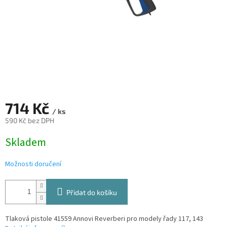
714 Kč
/ ks
590 Kč bez DPH
Měrná
Skladem
cena:
Možnosti doručení
Přidat do košíku
Tlaková pistole 41559 Annovi Reverberi pro modely řady 117, 143