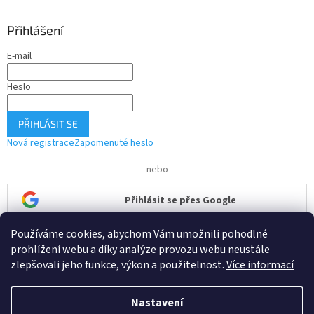
Přihlášení
E-mail
Heslo
PŘIHLÁSIT SE
Nová registrace
Zapomenuté heslo
nebo
Přihlásit se přes Google
Používáme cookies, abychom Vám umožnili pohodlné
Přihlásit se přes Seznam
prohlížení webu a díky analýze provozu webu neustále
zlepšovali jeho funkce, výkon a použitelnost.
Více informací
Nastavení
Vytvořil Shoptet