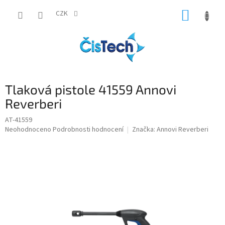
Přejít
NÁKUP
na
CZK
obsah
KOŠÍK
Tlaková pistole 41559 Annovi
Reverberi
AT-41559
Průměrné
Neohodnoceno
Podrobnosti hodnocení
Značka:
Annovi Reverberi
hodnocení
produktu
je
0,0
z
5
hvězdiček.