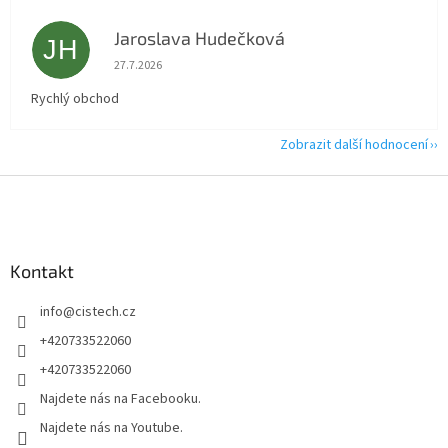
Jaroslava Hudečková
JH
Hodnocení obchodu je 5 z 5 hvězdiček.
27.7.2026
Rychlý obchod
Zobrazit další hodnocení
Z
á
p
a
Kontakt
t
í
info
@
cistech.cz
+420733522060
+420733522060
Najdete nás na Facebooku.
Najdete nás na Youtube.