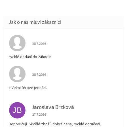
Hodnocení obchodu je 5 z 5 hvězdiček.
28.7.2026
rychlé dodání do 24hodin
Hodnocení obchodu je 5 z 5 hvězdiček.
28.7.2026
+ Velmi férové jednání.
Jaroslava Brzková
JB
Hodnocení obchodu je 5 z 5 hvězdiček.
27.7.2026
Doporučuji. Skvělé zboží, dobrá cena, rychlé doručení.