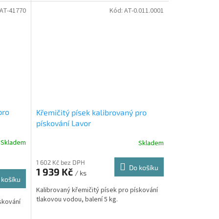
AT-41770
Kód:
AT-0.011.0001
pro
Křemičitý písek kalibrovaný pro
pískování Lavor
Skladem
Skladem
1 602 Kč bez DPH
Do košíku
1 939 Kč
/ ks
 košíku
Kalibrovaný křemičitý písek pro pískování
tlakovou vodou, balení 5 kg.
skování