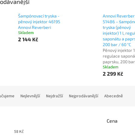
odávanější
Šampónovací tryska -
Annovi Reverber
pěnový injektor 46195
51486 – šampón
Annovi Reverberi
tryska (pěnový
Skladem
injektor) 1 l, reg
2 144 Kč
saponátu a papr
200 bar / 60 °C
Pěnový injektor 1 
regulace saponá
paprsku, 200 bar
Skladem
2 299 Kč
učujeme
Nejlevnější
Nejdražší
Nejprodávanější
Abecedně
Cena
58
Kč