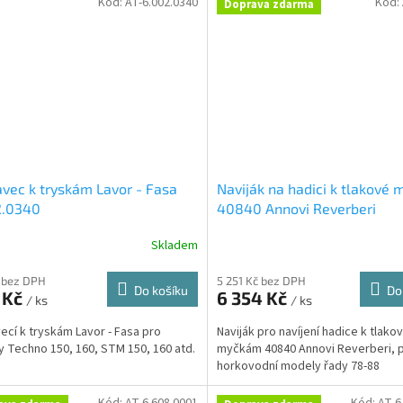
Kód:
AT-6.002.0340
Kód:
Doprava zdarma
Sleva a výhody při nákupu na e-shopu
vec k tryskám Lavor - Fasa
Naviják na hadici k tlakové 
2.0340
40840 Annovi Reverberi
Sleva a výhody při nákupu na e-shopu
Skladem
 bez DPH
5 251 Kč bez DPH
Do košíku
Do
 Kč
6 354 Kč
/ ks
/ ks
ecí k tryskám Lavor - Fasa pro
Naviják pro navíjení hadice k tlak
 Techno 150, 160, STM 150, 160 atd.
myčkám 40840 Annovi Reverberi, 
horkovodní modely řady 78-88
Kód:
AT-6.608.0001
Kód:
AT-6