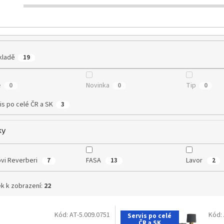
kladě
19
e
Novinka
Tip
0
0
0
is po celé ČR a SK
3
ky
vi Reverberi
FASA
Lavor
7
13
2
k k zobrazení:
22
Kód:
AT-5.009.0751
Kód:
Servis po celé
ČR a SK