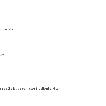
slušenství.
vrn.
ezpečí a bude vám sloužit dlouhá léta!