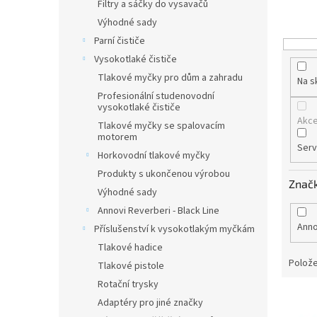
r
Filtry a sáčky do vysavačů
o
Výhodné sady
d
Parní čističe
u
Vysokotlaké čističe
k
t
Tlakové myčky pro dům a zahradu
Na s
ů
Profesionální studenovodní
vysokotlaké čističe
Akc
Tlakové myčky se spalovacím
motorem
Serv
Horkovodní tlakové myčky
Produkty s ukončenou výrobou
Znač
Výhodné sady
Annovi Reverberi - Black Line
Anno
Příslušenství k vysokotlakým myčkám
Tlakové hadice
Polože
Tlakové pistole
Rotační trysky
V
Adaptéry pro jiné značky
ý