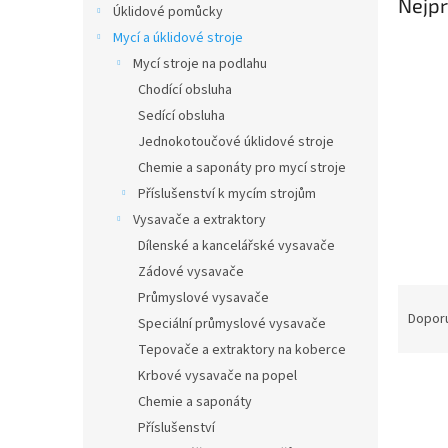
Nejpr
Úklidové pomůcky
Mycí a úklidové stroje
Mycí stroje na podlahu
Chodící obsluha
Sedící obsluha
Jednokotoučové úklidové stroje
Chemie a saponáty pro mycí stroje
Příslušenství k mycím strojům
Vysavače a extraktory
Dílenské a kancelářské vysavače
Zádové vysavače
Ř
Průmyslové vysavače
a
Dopor
Speciální průmyslové vysavače
z
Tepovače a extraktory na koberce
e
Krbové vysavače na popel
n
Chemie a saponáty
í
p
Příslušenství