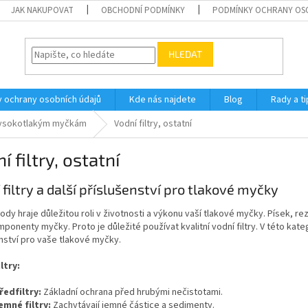
JAK NAKUPOVAT
OBCHODNÍ PODMÍNKY
PODMÍNKY OCHRANY OS
HLEDAT
 ochrany osobních údajů
Kde nás najdete
Blog
Rady a ti
 vysokotlakým myčkám
Vodní filtry, ostatní
í filtry, ostatní
 filtry a další příslušenství pro tlakové myčky
vody hraje důležitou roli v životnosti a výkonu vaší tlakové myčky. Písek, 
mponenty myčky. Proto je důležité používat kvalitní vodní filtry. V této katego
nství pro vaše tlakové myčky.
ltry:
ředfiltry:
Základní ochrana před hrubými nečistotami.
emné filtry:
Zachytávají jemné částice a sedimenty.