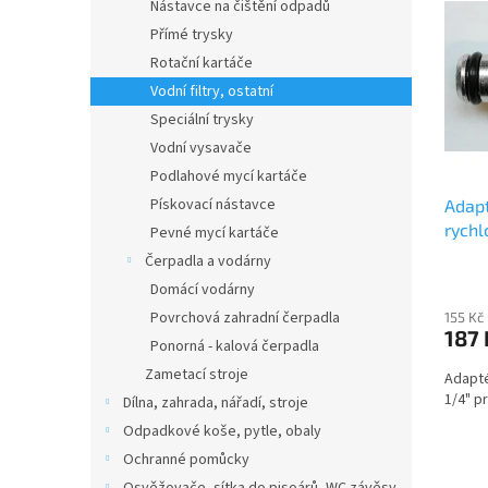
Nástavce na čištění odpadů
p
Přímé trysky
i
Rotační kartáče
s
p
Vodní filtry, ostatní
r
Speciální trysky
o
Vodní vysavače
d
Podlahové mycí kartáče
u
Pískovací nástavce
Adapt
k
rychl
t
Pevné mycí kartáče
ů
Čerpadla a vodárny
Domácí vodárny
Povrchová zahradní čerpadla
155 Kč
187
Ponorná - kalová čerpadla
Zametací stroje
Adapté
1/4" p
Dílna, zahrada, nářadí, stroje
Odpadkové koše, pytle, obaly
Ochranné pomůcky