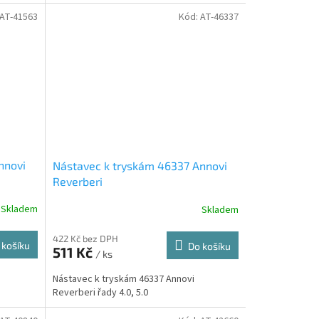
AT-41563
Kód:
AT-46337
nnovi
Nástavec k tryskám 46337 Annovi
Reverberi
Skladem
Skladem
422 Kč bez DPH
 košíku
Do košíku
511 Kč
/ ks
Nástavec k tryskám 46337 Annovi
Reverberi řady 4.0, 5.0