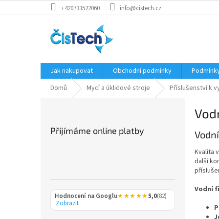
Přejít
+420733522060
info@cistech.cz
na
obsah
Jak nakupovat
Obchodní podmínky
Podmínky
Domů
Mycí a úklidové stroje
Příslušenství k
P
Vodn
o
s
Přijímáme online platby
Vodní
t
r
Kvalita 
a
další ko
n
přísluše
n
í
Vodní fi
Hodnocení na Googlu
★★★★★
5,0
(82)
p
Zobrazit
P
a
J