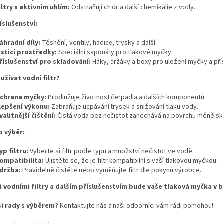
iltry s aktivním uhlím:
Odstraňují chlór a další chemikálie z vody.
íslušenství:
áhradní díly:
Těsnění, ventily, hadice, trysky a další.
isticí prostředky:
Speciální saponáty pro tlakové myčky.
říslušenství pro skladování:
Háky, držáky a boxy pro uložení myčky a pří
užívat vodní filtr?
chrana myčky:
Prodlužuje životnost čerpadla a dalších komponentů.
lepšení výkonu:
Zabraňuje ucpávání trysek a snižování tlaku vody.
valitnější čištění:
Čistá voda bez nečistot zanechává na povrchu méně sk
o výběr:
yp filtru:
Vyberte si filtr podle typu a množství nečistot ve vodě.
ompatibilita:
Ujistěte se, že je filtr kompatibilní s vaší tlakovou myčkou.
držba:
Pravidelně čistěte nebo vyměňujte filtr dle pokynů výrobce.
i vodními filtry a dalším příslušenstvím bude vaše tlaková myčka v b
si rady s výběrem?
Kontaktujte nás a naši odborníci vám rádi pomohou!