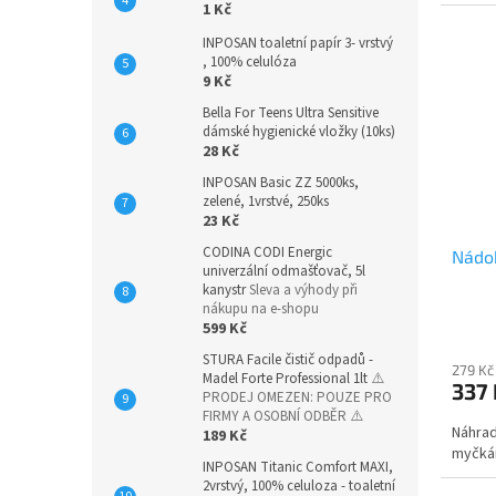
1 Kč
INPOSAN toaletní papír 3- vrstvý
, 100% celulóza
9 Kč
Bella For Teens Ultra Sensitive
dámské hygienické vložky (10ks)
28 Kč
INPOSAN Basic ZZ 5000ks,
zelené, 1vrstvé, 250ks
23 Kč
CODINA CODI Energic
Nádo
univerzální odmašťovač, 5l
kanystr
Sleva a výhody při
nákupu na e-shopu
599 Kč
STURA Facile čistič odpadů -
279 Kč
Madel Forte Professional 1lt
⚠️
337
PRODEJ OMEZEN: POUZE PRO
FIRMY A OSOBNÍ ODBĚR ⚠️
Náhrad
189 Kč
myčká
INPOSAN Titanic Comfort MAXI,
2vrstvý, 100% celuloza - toaletní