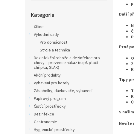
n
F
e
Přeskočit
l
Kategorie
Další př
kategorie
N
Xtline
Č
Výhodné sady
P
Pro domácnost
Proč po
Stroje a technika
Dezinfekční rohože a dezinfekce pro
O
chovy – prevence nákaz (např. ptačí
Z
chřipka, SLAK)
K
Akční produkty
Tipy pr
Vybavení pro hotely
Zásobníky, dávkovače, vybavení
T
K
Papírový program
Ú
Čistící prostředky
S našim
Dezinfekce
Gastronomie
Nevíte 
Hygienické prostředky