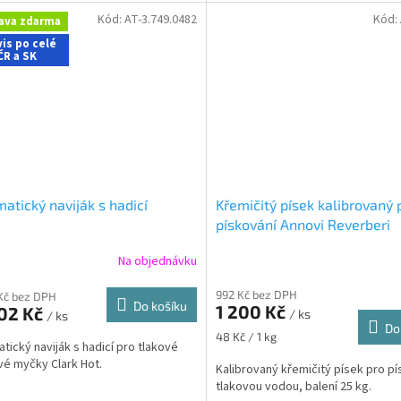
Kód:
AT-3.749.0482
Kód:
ava zdarma
is po celé
ČR a SK
atický naviják s hadicí
Křemičitý písek kalibrovaný 
pískování Annovi Reverberi
Na objednávku
992 Kč bez DPH
 Kč bez DPH
Do košíku
1 200 Kč
602 Kč
/ ks
/ ks
Do
Měrná
48 Kč / 1 kg
tický naviják s hadicí pro tlakové
cena:
vé myčky Clark Hot.
Kalibrovaný křemičitý písek pro pí
tlakovou vodou, balení 25 kg.