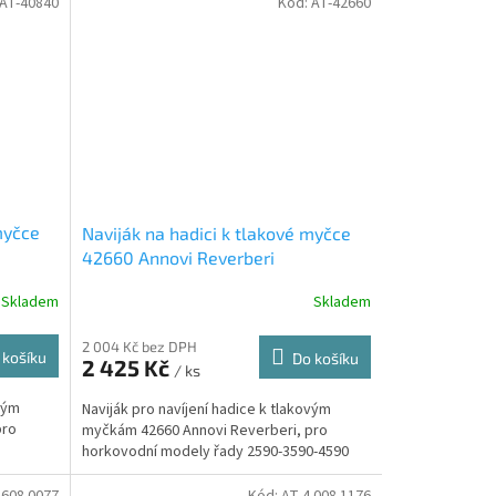
AT-40840
Kód:
AT-42660
myčce
Naviják na hadici k tlakové myčce
42660 Annovi Reverberi
Skladem
Skladem
2 004 Kč bez DPH
 košíku
Do košíku
2 425 Kč
/ ks
ovým
Naviják pro navíjení hadice k tlakovým
výhodný karton 12 ks, náplň 750 ml, unive
pro
myčkám 42660 Annovi Reverberi, pro
horkovodní modely řady 2590-3590-4590
.608.0077
Kód:
AT-4.008.1176