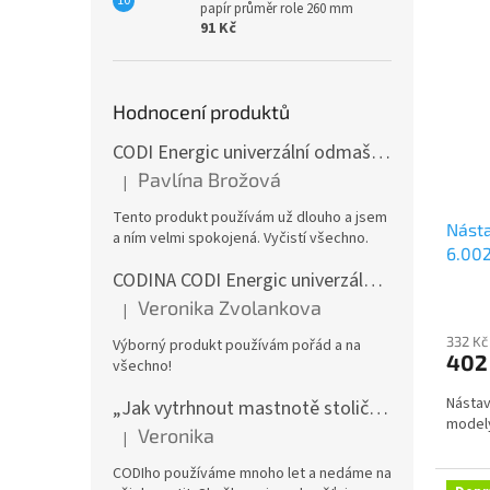
papír průměr role 260 mm
91 Kč
Hodnocení produktů
CODI Energic univerzální odmašťovač s rozprašovačem, 750 ml
Pavlína Brožová
|
Hodnocení produktu je 5 z 5 hvězdiček.
Tento produkt používám už dlouho a jsem
Násta
a ním velmi spokojená. Vyčistí všechno.
6.00
CODINA CODI Energic univerzální odmašťovač, 5l kanystr
Veronika Zvolankova
|
Hodnocení produktu je 5 z 5 hvězdiček.
332 Kč
Výborný produkt používám pořád a na
402
všechno!
Nástav
„Jak vytrhnout mastnotě stoličku“ – CODI Energic univerzální odmašťovač 750 ml (náplň), karton 12 ks | dlouhodobá zásoba
modely
Veronika
|
Hodnocení produktu je 5 z 5 hvězdiček.
CODIho používáme mnoho let a nedáme na