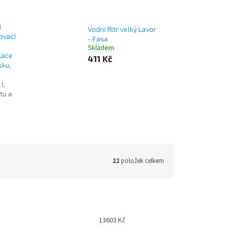
i
Vodní filtr velký Lavor
ovací
- Fasa
Skladem
ulace
411 Kč
sku,
l,
tu a
22
položek celkem
13603
Kč