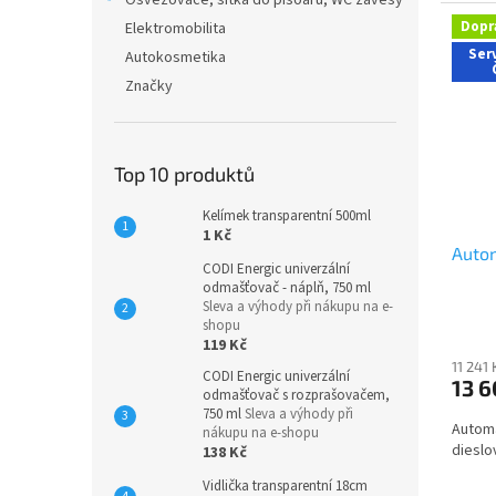
Osvěžovače, sítka do pisoárů, WC závěsy
Dopr
Elektromobilita
Serv
Autokosmetika
Značky
Top 10 produktů
Kelímek transparentní 500ml
1 Kč
Autom
CODI Energic univerzální
odmašťovač - náplň, 750 ml
Sleva a výhody při nákupu na e-
shopu
119 Kč
11 241
CODI Energic univerzální
13 
odmašťovač s rozprašovačem,
750 ml
Sleva a výhody při
Automa
nákupu na e-shopu
dieslo
138 Kč
Vidlička transparentní 18cm