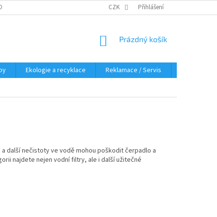
OBNÍCH ÚDAJŮ
KDE NÁS NAJDETE
CZK
Přihlášení
NÁKUPNÍ
Prázdný košík
KOŠÍK
py
Ekologie a recyklace
Reklamace / Servis
Hodnocení 
rez a další nečistoty ve vodě mohou poškodit čerpadlo a
rii najdete nejen vodní filtry, ale i další užitečné