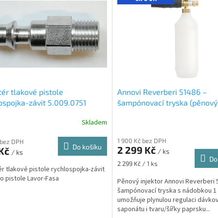
ér tlakové pistole
Annovi Reverberi 51486 –
ospojka-závit 5.009.0751
šampónovací tryska (pěnový
injektor) 1 l, regulace sapon
Skladem
paprsku, 200 bar / 60 °C
Pěn
injektor 1 l, regulace saponá
1 900 Kč bez DPH
 bez DPH
paprsku, 200 bar
Do košíku
2 299 Kč
 Kč
/ ks
/ ks
Do
Měrná
2 299 Kč / 1 ks
r tlakové pistole rychlospojka-závit
cena:
ro pistole Lavor-Fasa
Pěnový injektor Annovi Reverberi 
šampónovací tryska s nádobkou 1 l
umožňuje plynulou regulaci dávko
saponátu i tvaru/šířky paprsku...