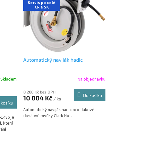
Servis po celé
ČR a SK
Automatický naviják hadic
átu a
Skladem
Na objednávku
ový
tu a
8 268 Kč bez DPH
Do košíku
10 004 Kč
/ ks
 košíku
Automatický naviják hadic pro tlakové
dieslové myčky Clark Hot.
51486 je
, která
vání