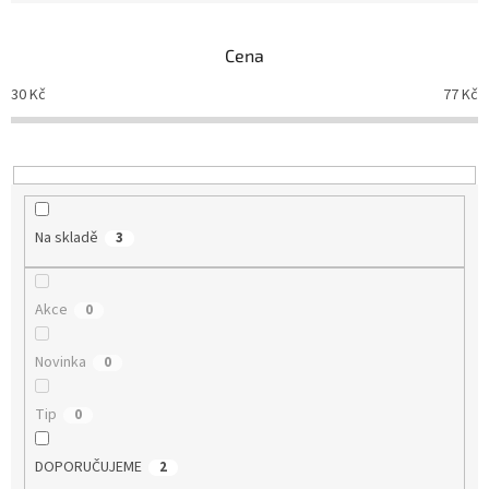
í
p
Cena
r
o
30
Kč
77
Kč
d
u
k
t
ů
Na skladě
3
Akce
0
Novinka
0
Tip
0
DOPORUČUJEME
2