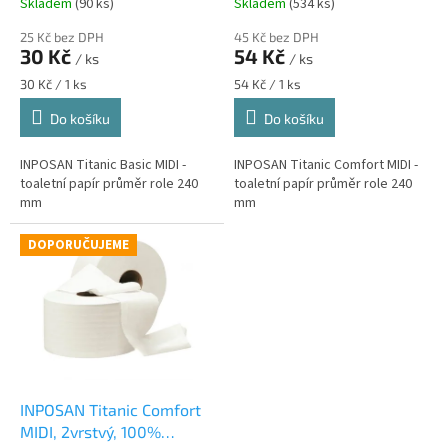
t
Skladem
(90 ks)
Skladem
(534 ks)
ů
25 Kč bez DPH
45 Kč bez DPH
30 Kč
54 Kč
/ ks
/ ks
Měrná
Měrná
30 Kč / 1 ks
54 Kč / 1 ks
cena:
cena:
Do košíku
Do košíku
INPOSAN Titanic Basic MIDI -
INPOSAN Titanic Comfort MIDI -
toaletní papír průměr role 240
toaletní papír průměr role 240
mm
mm
DOPORUČUJEME
INPOSAN Titanic Comfort
MIDI, 2vrstvý, 100%