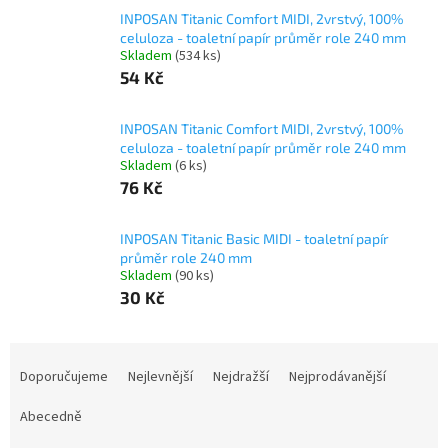
INPOSAN Titanic Comfort MIDI, 2vrstvý, 100%
celuloza - toaletní papír průměr role 240 mm
Skladem
(534 ks)
54 Kč
INPOSAN Titanic Comfort MIDI, 2vrstvý, 100%
celuloza - toaletní papír průměr role 240 mm
Skladem
(6 ks)
76 Kč
INPOSAN Titanic Basic MIDI - toaletní papír
průměr role 240 mm
Skladem
(90 ks)
30 Kč
Ř
a
Doporučujeme
Nejlevnější
Nejdražší
Nejprodávanější
z
e
Abecedně
n