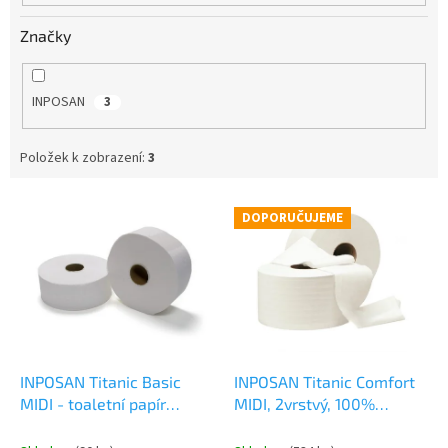
Značky
INPOSAN
3
Položek k zobrazení:
3
V
DOPORUČUJEME
ý
p
i
s
p
r
o
d
INPOSAN Titanic Basic
INPOSAN Titanic Comfort
u
MIDI - toaletní papír
MIDI, 2vrstvý, 100%
k
průměr role 240 mm
celuloza - toaletní papír
průměr role 240 mm