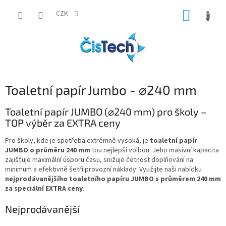
Přejít
NÁKUP
na
CZK
obsah
KOŠÍK
Toaletní papír Jumbo - ⌀240 mm
Toaletní papír JUMBO (⌀240 mm) pro školy –
TOP výběr za EXTRA ceny
Pro školy, kde je spotřeba extrémně vysoká, je
toaletní papír
JUMBO o průměru 240 mm
tou nejlepší volbou. Jeho masivní kapacita
zajišťuje maximální úsporu času, snižuje četnost doplňování na
minimum a efektivně šetří provozní náklady. Využijte naši nabídku
nejprodávanějšího toaletního papíru JUMBO s průměrem 240 mm
za speciální EXTRA ceny
.
Nejprodávanější