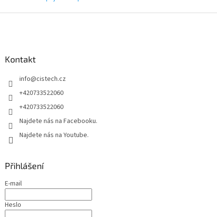
Z
á
p
a
Kontakt
t
í
info
@
cistech.cz
+420733522060
+420733522060
Najdete nás na Facebooku.
Najdete nás na Youtube.
Přihlášení
E-mail
Heslo