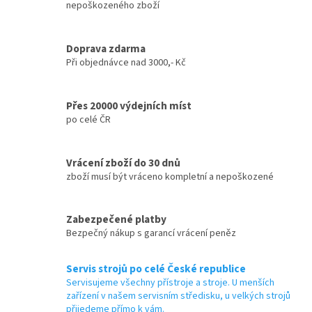
nepoškozeného zboží
r
v
k
y
Doprava zdarma
v
Při objednávce nad 3000,- Kč
ý
p
i
Přes 20000 výdejních míst
s
po celé ČR
u
Vrácení zboží do 30 dnů
zboží musí být vráceno kompletní a nepoškozené
Zabezpečené platby
Bezpečný nákup s garancí vrácení peněz
Servis strojů po celé České republice
Servisujeme všechny přístroje a stroje. U menších
zařízení v našem servisním středisku, u velkých strojů
přijedeme přímo k vám.