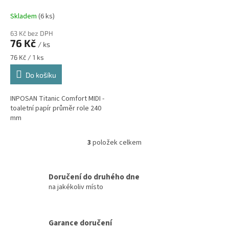
celuloza - toaletní papír
průměr role 240 mm
Skladem
(6 ks)
63 Kč bez DPH
76 Kč
/ ks
Měrná
76 Kč / 1 ks
cena:
Do košíku
INPOSAN Titanic Comfort MIDI -
toaletní papír průměr role 240
mm
3
položek celkem
O
v
l
á
Doručení do druhého dne
d
na jakékoliv místo
a
c
í
Garance doručení
p