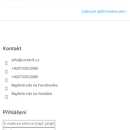
Zobrazit další hodnocení
Z
á
p
a
Kontakt
t
í
info
@
cistech.cz
+420733522060
+420733522060
Najdete nás na Facebooku.
Najdete nás na Youtube.
Přihlášení