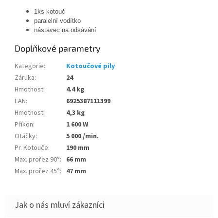
1ks kotouč
paralelní vodítko
nástavec na odsávání
Doplňkové parametry
Kategorie
:
Kotoučové pily
Záruka
:
24
Hmotnost
:
4.4 kg
EAN
:
6925387111399
Hmotnost
:
4,3 kg
Příkon
:
1 600 W
Otáčky
:
5 000 /min.
Pr. Kotouče
:
190 mm
Max. prořez 90°
:
66 mm
Max. prořez 45°
:
47 mm