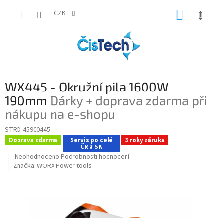
Přejít
NÁKUP
na
CZK
obsah
KOŠÍK
WX445 - Okružní pila 1600W
190mm
Dárky + doprava zdarma při
nákupu na e-shopu
STRD-45900445
Doprava zdarma
Servis po celé
3 roky záruka
ČR a SK
Průměrné
Neohodnoceno
Podrobnosti hodnocení
hodnocení
Značka:
WORX Power tools
produktu
je
0,0
z
5