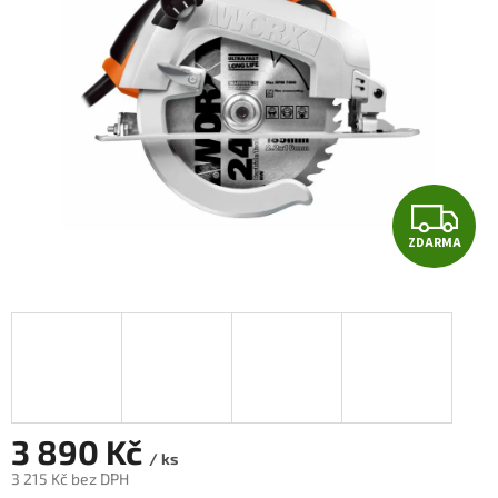
hvězdiček.
Z
ZDARMA
D
A
R
M
A
3 890 Kč
/ ks
3 215 Kč bez DPH