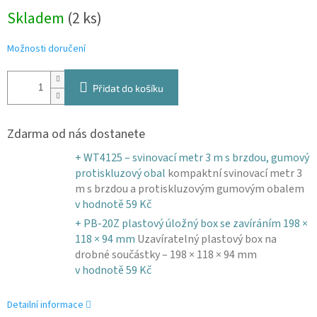
Měrná
Skladem
(2 ks)
cena:
Možnosti doručení
Přidat do košíku
Zdarma od nás dostanete
+ WT4125 – svinovací metr 3 m s brzdou, gumový
protiskluzový obal
kompaktní svinovací metr 3
m s brzdou a protiskluzovým gumovým obalem
v hodnotě 59 Kč
+ PB-20Z plastový úložný box se zavíráním 198 ×
118 × 94 mm
Uzavíratelný plastový box na
drobné součástky – 198 × 118 × 94 mm
v hodnotě 59 Kč
Detailní informace