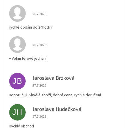
Hodnocení obchodu je 5 z 5 hvězdiček.
28.7.2026
rychlé dodání do 24hodin
Hodnocení obchodu je 5 z 5 hvězdiček.
28.7.2026
+ Velmi férové jednání.
Jaroslava Brzková
JB
Hodnocení obchodu je 5 z 5 hvězdiček.
27.7.2026
Doporučuji. Skvělé zboží, dobrá cena, rychlé doručení.
Jaroslava Hudečková
JH
Hodnocení obchodu je 5 z 5 hvězdiček.
27.7.2026
Rychlý obchod