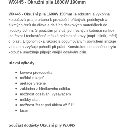
WX445 - Okružní pila 1600W 190mm
WX445 - Okružní pila 1600W 190mm je r
obustní a výkonná
kotoučová pila je určena k provádění příčných, podélných a
šikmých řezů do dřeva a dalších deskových materiálech do
hloubky 63mm. S použitím příslušných řezných kotoučů na kov
lze řezat i tenkostěnné měkké neželezné kovy (např. hliník, měď)
či plast. Ergonomická rukojeť s pogumovaným povrchem snižuje
vibrace a zvyšuje pohodlí při práci. Konstrukce ochranného krytu
kotouče umožňuje připojit vnější odsávání pilin.
Hlavní výhody
kovová převodovka
měkká rukojeť
aretace vřetene
základna z hliníkového odlitku
možnost odsávání vysavačem
měkký start
možnost řezat pod úhlem až 51°
laser
Součást dodávky Okružní pily WX445