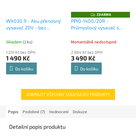
ZDARMA
Z
D
WX030.9 - Aku přenosný
PPIO-1400/20R -
A
vysavač 20V - bez
Průmyslový vysavač s
R
M
akumulátoru -
oklepem - profi
Dárky +
A
Powershare
Dárky +
doprava zdarma při
Skladem
(2 ks)
Momentálně nedostupné
doprava zdarma při
nákupu na e-shopu
1 231 Kč bez DPH
2 884 Kč bez DPH
nákupu na e-shopu
1 490 Kč
3 490 Kč
Do košíku
Do košíku
ZOBRAZIT VŠECHNY SOUVISEJÍCÍ PRODUKTY
Popis
Podobné (7)
Hodnocení
Diskuze
Detailní popis produktu