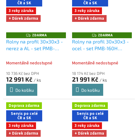
ČR a SK
ČR a SK
3 roky záruka
3 roky záruka
+ Dárek zdarma
+ Dárek zdarma
ZDARMA
ZDARMA
Z
Z
D
D
Rolny na profil 30x30x3 -
Rolny na profil 30x30x3 -
A
A
nerez a AL - set PMB-
ocel - set PMB-160H
R
R
M
M
120M
Dárky + doprava
Dárky + doprava zdarma
A
A
zdarma při nákupu na e-
při nákupu na e-shopu
Momentálně nedostupné
Momentálně nedostupné
shopu
10 736 Kč bez DPH
18 174 Kč bez DPH
12 991 Kč
21 991 Kč
/ ks
/ ks
Do košíku
Do košíku
Doprava zdarma
Doprava zdarma
Servis po celé
Servis po celé
ČR a SK
ČR a SK
3 roky záruka
3 roky záruka
+ Dárek zdarma
+ Dárek zdarma