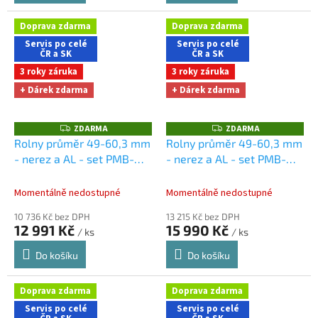
Doprava zdarma
Doprava zdarma
Servis po celé
Servis po celé
ČR a SK
ČR a SK
3 roky záruka
3 roky záruka
+ Dárek zdarma
+ Dárek zdarma
ZDARMA
ZDARMA
Z
Z
D
D
Rolny průměr 49-60,3 mm
Rolny průměr 49-60,3 mm
A
A
- nerez a AL - set PMB-
- nerez a AL - set PMB-
R
R
M
M
150M
Dárky + doprava
160H
Dárky + doprava
A
A
zdarma při nákupu na e-
zdarma při nákupu na e-
Momentálně nedostupné
Momentálně nedostupné
shopu
shopu
10 736 Kč bez DPH
13 215 Kč bez DPH
12 991 Kč
15 990 Kč
/ ks
/ ks
Do košíku
Do košíku
Doprava zdarma
Doprava zdarma
Servis po celé
Servis po celé