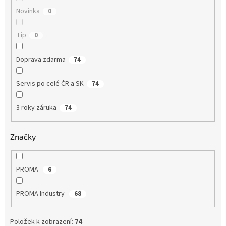
Novinka
0
Tip
0
Doprava zdarma
74
Servis po celé ČR a SK
74
3 roky záruka
74
Značky
PROMA
6
PROMA Industry
68
Položek k zobrazení:
74