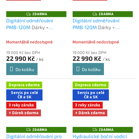
ZDARMA
ZDARMA
Z
Z
D
D
Digitální odměřování
Digitální odměřování
A
A
PMB-120M
Dárky +
PMB-120M
Dárky +
R
R
M
M
doprava zdarma při
doprava zdarma při
A
A
nákupu na e-shopu
nákupu na e-shopu
Momentálně nedostupné
Momentálně nedostupné
19 000 Kč bez DPH
19 000 Kč bez DPH
22 990 Kč
22 990 Kč
/ ks
/ ks
Do košíku
Do košíku
Doprava zdarma
Doprava zdarma
Servis po celé
Servis po celé
ČR a SK
ČR a SK
3 roky záruka
3 roky záruka
+ Dárek zdarma
+ Dárek zdarma
ZDARMA
ZDARMA
Z
Z
D
D
Digitální odměřování pro
Hydraulické boční vodící
A
A