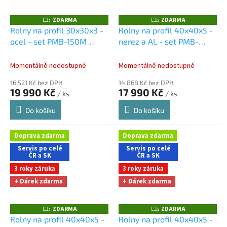
ZDARMA
ZDARMA
Z
Z
D
D
Rolny na profil 30x30x3 -
Rolny na profil 40x40x5 -
A
A
ocel - set PMB-150M
nerez a AL - set PMB-
R
R
M
M
Dárky + doprava zdarma
150M
Dárky + doprava
A
A
při nákupu na e-shopu
zdarma při nákupu na e-
Momentálně nedostupné
Momentálně nedostupné
shopu
16 521 Kč bez DPH
14 868 Kč bez DPH
19 990 Kč
17 990 Kč
/ ks
/ ks
Do košíku
Do košíku
Doprava zdarma
Doprava zdarma
Servis po celé
Servis po celé
ČR a SK
ČR a SK
3 roky záruka
3 roky záruka
+ Dárek zdarma
+ Dárek zdarma
ZDARMA
ZDARMA
Z
Z
D
D
Rolny na profil 40x40x5 -
Rolny na profil 40x40x5 -
A
A