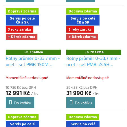
Doprava zdarma
Doprava zdarma
Servis po celé
Servis po celé
ČR a SK
ČR a SK
3 roky záruka
3 roky záruka
+ Dárek zdarma
+ Dárek zdarma
ZDARMA
ZDARMA
Z
Z
D
D
Rolny průměr 0-33,7 mm -
Rolny průměr 0-33,7 mm -
A
A
ocel - set PMB-150M
ocel - set PMB-245H
R
R
M
M
Dárky + doprava zdarma
Dárky + doprava zdarma
A
A
při nákupu na e-shopu
při nákupu na e-shopu
Momentálně nedostupné
Momentálně nedostupné
10 736 Kč bez DPH
26 438 Kč bez DPH
12 991 Kč
31 990 Kč
/ ks
/ ks
Do košíku
Do košíku
Doprava zdarma
Doprava zdarma
Servis po celé
Servis po celé