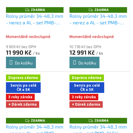
ZDARMA
ZDARMA
Z
Z
D
D
Rolny průměr 34-48,3 mm
Rolny průměr 34-48,3 mm
A
A
- nerez a AL - set PMB-
- nerez a AL - set PMB-
R
R
M
M
120M
Dárky + doprava
150M
Dárky + doprava
A
A
zdarma při nákupu na e-
zdarma při nákupu na e-
Momentálně nedostupné
Momentálně nedostupné
shopu
shopu
9 909 Kč bez DPH
10 736 Kč bez DPH
11 990 Kč
12 991 Kč
/ ks
/ ks
Do košíku
Do košíku
Doprava zdarma
Doprava zdarma
Servis po celé
Servis po celé
ČR a SK
ČR a SK
3 roky záruka
3 roky záruka
+ Dárek zdarma
+ Dárek zdarma
ZDARMA
ZDARMA
Z
Z
D
D
Rolny průměr 34-48,3 mm
Rolny průměr 34-48,3 mm
A
A
R
R