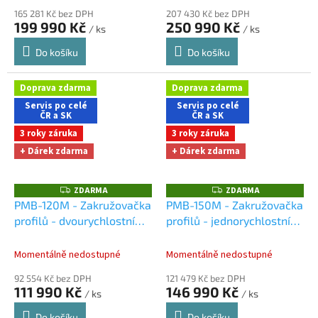
165 281 Kč bez DPH
207 430 Kč bez DPH
199 990 Kč
250 990 Kč
/ ks
/ ks
Do košíku
Do košíku
Doprava zdarma
Doprava zdarma
Servis po celé
Servis po celé
ČR a SK
ČR a SK
3 roky záruka
3 roky záruka
+ Dárek zdarma
+ Dárek zdarma
ZDARMA
ZDARMA
Z
Z
D
D
PMB-120M - Zakružovačka
PMB-150M - Zakružovačka
A
A
profilů - dvourychlostní
profilů - jednorychlostní
R
R
M
M
Dárky + doprava zdarma
Dárky + doprava zdarma
A
A
při nákupu na e-shopu
při nákupu na e-shopu
Momentálně nedostupné
Momentálně nedostupné
92 554 Kč bez DPH
121 479 Kč bez DPH
111 990 Kč
146 990 Kč
/ ks
/ ks
Do košíku
Do košíku