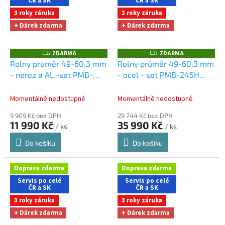
ČR a SK
ČR a SK
3 roky záruka
3 roky záruka
+ Dárek zdarma
+ Dárek zdarma
ZDARMA
ZDARMA
Z
Z
D
D
Rolny průměr 49-60,3 mm
Rolny průměr 49-60,3 mm
A
A
- nerez a AL -set PMB-
- ocel - set PMB-245H
R
R
M
M
120M
Dárky + doprava
Dárky + doprava zdarma
A
A
zdarma při nákupu na e-
při nákupu na e-shopu
Momentálně nedostupné
Momentálně nedostupné
shopu
9 909 Kč bez DPH
29 744 Kč bez DPH
11 990 Kč
35 990 Kč
/ ks
/ ks
Do košíku
Do košíku
Doprava zdarma
Doprava zdarma
Servis po celé
Servis po celé
ČR a SK
ČR a SK
3 roky záruka
3 roky záruka
+ Dárek zdarma
+ Dárek zdarma