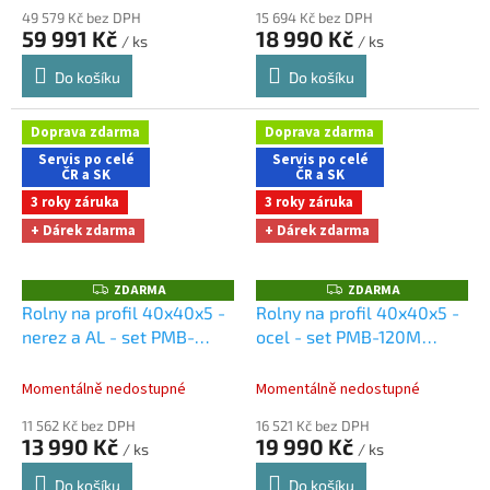
49 579 Kč bez DPH
15 694 Kč bez DPH
59 991 Kč
18 990 Kč
/ ks
/ ks
Do košíku
Do košíku
Doprava zdarma
Doprava zdarma
Servis po celé
Servis po celé
ČR a SK
ČR a SK
3 roky záruka
3 roky záruka
+ Dárek zdarma
+ Dárek zdarma
ZDARMA
ZDARMA
Z
Z
D
D
Rolny na profil 40x40x5 -
Rolny na profil 40x40x5 -
A
A
nerez a AL - set PMB-
ocel - set PMB-120M
R
R
M
M
120M
Dárky + doprava
Dárky + doprava zdarma
A
A
zdarma při nákupu na e-
při nákupu na e-shopu
Momentálně nedostupné
Momentálně nedostupné
shopu
11 562 Kč bez DPH
16 521 Kč bez DPH
13 990 Kč
19 990 Kč
/ ks
/ ks
Do košíku
Do košíku