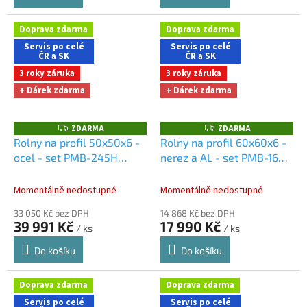
Doprava zdarma
Doprava zdarma
Servis po celé
Servis po celé
ČR a SK
ČR a SK
3 roky záruka
3 roky záruka
+ Dárek zdarma
+ Dárek zdarma
ZDARMA
ZDARMA
Z
Z
D
D
Rolny na profil 50x50x6 -
Rolny na profil 60x60x6 -
A
A
ocel - set PMB-245H
nerez a AL - set PMB-160H
R
R
M
M
Dárky + doprava zdarma
Dárky + doprava zdarma
A
A
při nákupu na e-shopu
při nákupu na e-shopu
Momentálně nedostupné
Momentálně nedostupné
33 050 Kč bez DPH
14 868 Kč bez DPH
39 991 Kč
17 990 Kč
/ ks
/ ks
Do košíku
Do košíku
Doprava zdarma
Doprava zdarma
Servis po celé
Servis po celé