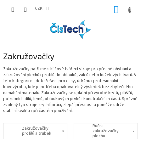
Přejít
NÁKUP
na
CZK
obsah
KOŠÍK
Zakružovačky
Zakružovačky patří mezi klíčové tvářecí stroje pro přesné ohýbání a
zakružování plechů i profilů do oblouků, válců nebo kuželových tvarů. V
této kategorii najdete řešení pro dílny, údržbu i profesionální
kovovýrobu, kde je potřeba opakovatelný výsledek bez zbytečného
namáhání materiálu. Zakružovačky se uplatní při výrobě krytů, plášťů,
potrubních dílů, lemů, obloukových prvků i konstrukčních částí. Správně
zvolený typ stroje zrychlí práci, zlepší přesnost a pomůže udržet
stabilní kvalitu i při častém používání.
Ruční
Zakružovačky
zakružovačky
profilů a trubek
plechu