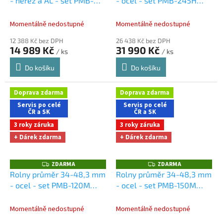
- nerez a AL - set PMB-
- ocel - set PMB-245H
M
M
160H
Dárky + doprava
Dárky + doprava zdarma
A
A
zdarma při nákupu na e-
při nákupu na e-shopu
Momentálně nedostupné
Momentálně nedostupné
shopu
12 388 Kč bez DPH
26 438 Kč bez DPH
14 989 Kč
31 990 Kč
/ ks
/ ks
Do košíku
Do košíku
Doprava zdarma
Doprava zdarma
Servis po celé
Servis po celé
ČR a SK
ČR a SK
3 roky záruka
3 roky záruka
+ Dárek zdarma
+ Dárek zdarma
ZDARMA
ZDARMA
Z
Z
D
D
Rolny průměr 34-48,3 mm
Rolny průměr 34-48,3 mm
A
A
- ocel - set PMB-120M
- ocel - set PMB-150M
R
R
M
M
Dárky + doprava zdarma
Dárky + doprava zdarma
A
A
při nákupu na e-shopu
při nákupu na e-shopu
Momentálně nedostupné
Momentálně nedostupné