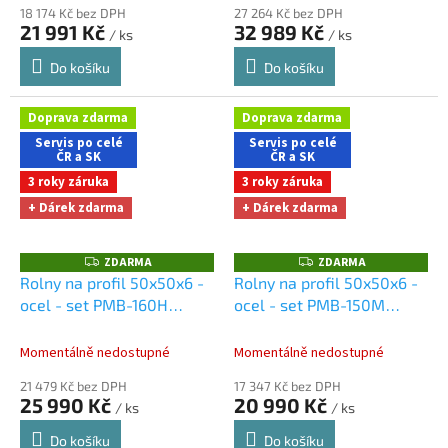
18 174 Kč bez DPH
27 264 Kč bez DPH
21 991 Kč
32 989 Kč
/ ks
/ ks
Do košíku
Do košíku
Doprava zdarma
Doprava zdarma
Servis po celé
Servis po celé
ČR a SK
ČR a SK
3 roky záruka
3 roky záruka
+ Dárek zdarma
+ Dárek zdarma
ZDARMA
ZDARMA
Z
Z
D
D
Rolny na profil 50x50x6 -
Rolny na profil 50x50x6 -
A
A
ocel - set PMB-160H
ocel - set PMB-150M
R
R
M
M
Dárky + doprava zdarma
Dárky + doprava zdarma
A
A
při nákupu na e-shopu
při nákupu na e-shopu
Momentálně nedostupné
Momentálně nedostupné
21 479 Kč bez DPH
17 347 Kč bez DPH
25 990 Kč
20 990 Kč
/ ks
/ ks
Do košíku
Do košíku