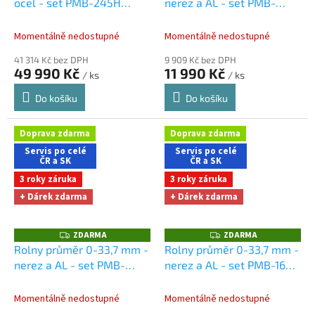
ocel - set PMB-245H
nerez a AL - set PMB-
R
R
M
M
Dárky + doprava zdarma
120M
Dárky + doprava
A
A
při nákupu na e-shopu
zdarma při nákupu na e-
Momentálně nedostupné
Momentálně nedostupné
shopu
41 314 Kč bez DPH
9 909 Kč bez DPH
49 990 Kč
11 990 Kč
/ ks
/ ks
Do košíku
Do košíku
Doprava zdarma
Doprava zdarma
Servis po celé
Servis po celé
ČR a SK
ČR a SK
3 roky záruka
3 roky záruka
+ Dárek zdarma
+ Dárek zdarma
ZDARMA
ZDARMA
Z
Z
D
D
Rolny průměr 0-33,7 mm -
Rolny průměr 0-33,7 mm -
A
A
nerez a AL - set PMB-
nerez a AL - set PMB-160H
R
R
M
M
150M
Dárky + doprava
Dárky + doprava zdarma
A
A
zdarma při nákupu na e-
při nákupu na e-shopu
Momentálně nedostupné
Momentálně nedostupné
shopu