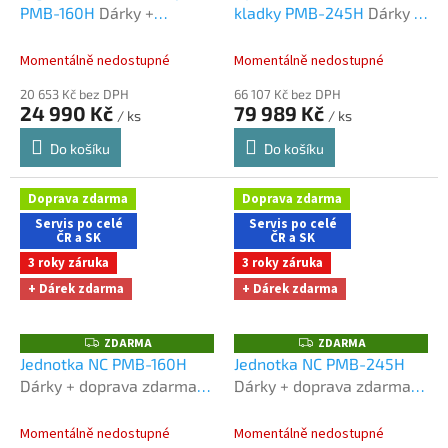
PMB-160H
Dárky +
kladky PMB-245H
Dárky +
R
R
M
M
doprava zdarma při
doprava zdarma při
A
A
nákupu na e-shopu
nákupu na e-shopu
Momentálně nedostupné
Momentálně nedostupné
20 653 Kč bez DPH
66 107 Kč bez DPH
24 990 Kč
79 989 Kč
/ ks
/ ks
Do košíku
Do košíku
Doprava zdarma
Doprava zdarma
Servis po celé
Servis po celé
ČR a SK
ČR a SK
3 roky záruka
3 roky záruka
+ Dárek zdarma
+ Dárek zdarma
ZDARMA
ZDARMA
Z
Z
D
D
Jednotka NC PMB-160H
Jednotka NC PMB-245H
A
A
Dárky + doprava zdarma
Dárky + doprava zdarma
R
R
M
M
při nákupu na e-shopu
při nákupu na e-shopu
A
A
Momentálně nedostupné
Momentálně nedostupné