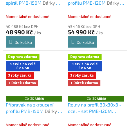
spirál PMB-150M
Dárky +
profilu PMB-120M
Dárky +
R
R
M
M
doprava zdarma při
doprava zdarma při
A
A
nákupu na e-shopu
nákupu na e-shopu
Momentálně nedostupné
Momentálně nedostupné
40 488 Kč bez DPH
45 446 Kč bez DPH
48 990 Kč
54 990 Kč
/ ks
/ ks
Do košíku
Do košíku
Doprava zdarma
Doprava zdarma
Servis po celé
Servis po celé
ČR a SK
ČR a SK
3 roky záruka
3 roky záruka
+ Dárek zdarma
+ Dárek zdarma
ZDARMA
ZDARMA
Z
Z
D
D
Přípravek na zkroucení
Rolny na profil 30x30x3 -
A
A
profilu PMB-150M
Dárky +
ocel - set PMB-120M
R
R
M
M
doprava zdarma při
Dárky + doprava zdarma
A
A
nákupu na e-shopu
při nákupu na e-shopu
Momentálně nedostupné
Momentálně nedostupné