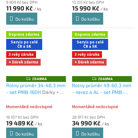
9 909 Kč bez DPH
13 215 Kč bez DPH
11 990 Kč
15 990 Kč
/ ks
/ ks
Do košíku
Do košíku
Doprava zdarma
Doprava zdarma
Servis po celé
Servis po celé
ČR a SK
ČR a SK
3 roky záruka
3 roky záruka
+ Dárek zdarma
+ Dárek zdarma
ZDARMA
ZDARMA
Z
Z
D
D
Rolny průměr 34-48,3 mm
Rolny průměr 49-60,3 mm
A
A
- set PMB-160H
Dárky +
- nerez a AL - set PMB-
R
R
M
M
doprava zdarma při
245H
Dárky + doprava
A
A
nákupu na e-shopu
zdarma při nákupu na e-
Momentálně nedostupné
Momentálně nedostupné
shopu
16 107 Kč bez DPH
28 917 Kč bez DPH
19 489 Kč
34 990 Kč
/ ks
/ ks
Do košíku
Do košíku