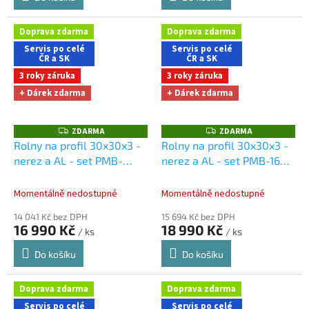
Doprava zdarma
Doprava zdarma
Servis po celé
Servis po celé
ČR a SK
ČR a SK
3 roky záruka
3 roky záruka
+ Dárek zdarma
+ Dárek zdarma
ZDARMA
ZDARMA
Z
Z
D
D
Rolny na profil 30x30x3 -
Rolny na profil 30x30x3 -
A
A
nerez a AL - set PMB-
nerez a AL - set PMB-160H
R
R
M
M
150M
Dárky + doprava
Dárky + doprava zdarma
A
A
zdarma při nákupu na e-
při nákupu na e-shopu
Momentálně nedostupné
Momentálně nedostupné
shopu
14 041 Kč bez DPH
15 694 Kč bez DPH
16 990 Kč
18 990 Kč
/ ks
/ ks
Do košíku
Do košíku
Doprava zdarma
Doprava zdarma
Servis po celé
Servis po celé