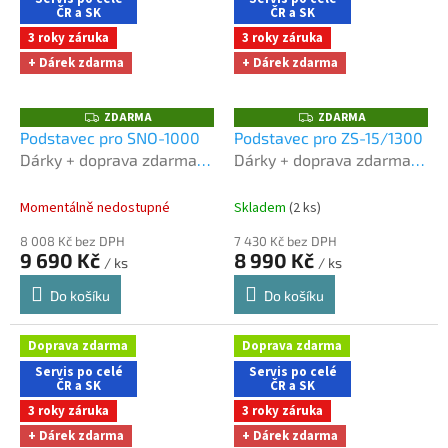
ČR a SK
ČR a SK
3 roky záruka
3 roky záruka
+ Dárek zdarma
+ Dárek zdarma
ZDARMA
ZDARMA
Z
Z
D
D
Podstavec pro SNO-1000
Podstavec pro ZS-15/1300
A
A
Dárky + doprava zdarma
Dárky + doprava zdarma
R
R
M
M
při nákupu na e-shopu
při nákupu na e-shopu
A
A
Momentálně nedostupné
Skladem
(2 ks)
8 008 Kč bez DPH
7 430 Kč bez DPH
9 690 Kč
8 990 Kč
/ ks
/ ks
Do košíku
Do košíku
Doprava zdarma
Doprava zdarma
Servis po celé
Servis po celé
ČR a SK
ČR a SK
3 roky záruka
3 roky záruka
+ Dárek zdarma
+ Dárek zdarma