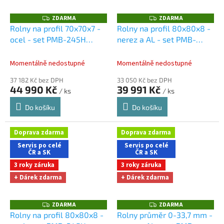
ZDARMA
ZDARMA
Z
Z
D
D
Rolny na profil 70x70x7 -
Rolny na profil 80x80x8 -
A
A
ocel - set PMB-245H
nerez a AL - set PMB-
R
R
M
M
Dárky + doprava zdarma
245H
Dárky + doprava
A
A
při nákupu na e-shopu
zdarma při nákupu na e-
Momentálně nedostupné
Momentálně nedostupné
shopu
37 182 Kč bez DPH
33 050 Kč bez DPH
44 990 Kč
39 991 Kč
/ ks
/ ks
Do košíku
Do košíku
Doprava zdarma
Doprava zdarma
Servis po celé
Servis po celé
ČR a SK
ČR a SK
3 roky záruka
3 roky záruka
+ Dárek zdarma
+ Dárek zdarma
ZDARMA
ZDARMA
Z
Z
D
D
Rolny na profil 80x80x8 -
Rolny průměr 0-33,7 mm -
A
A