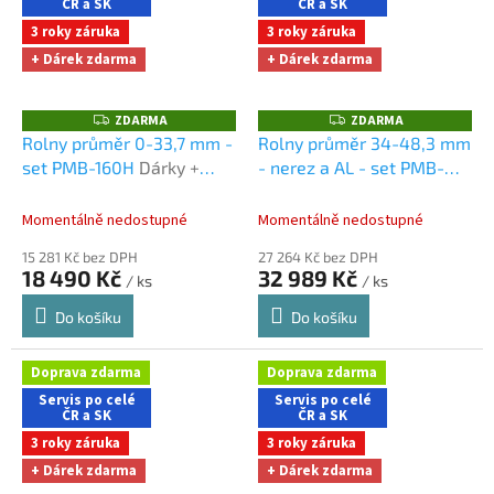
ČR a SK
ČR a SK
3 roky záruka
3 roky záruka
+ Dárek zdarma
+ Dárek zdarma
ZDARMA
ZDARMA
Z
Z
D
D
Rolny průměr 0-33,7 mm -
Rolny průměr 34-48,3 mm
A
A
set PMB-160H
Dárky +
- nerez a AL - set PMB-
R
R
M
M
doprava zdarma při
245H
Dárky + doprava
A
A
nákupu na e-shopu
zdarma při nákupu na e-
Momentálně nedostupné
Momentálně nedostupné
shopu
15 281 Kč bez DPH
27 264 Kč bez DPH
18 490 Kč
32 989 Kč
/ ks
/ ks
Do košíku
Do košíku
Doprava zdarma
Doprava zdarma
Servis po celé
Servis po celé
ČR a SK
ČR a SK
3 roky záruka
3 roky záruka
+ Dárek zdarma
+ Dárek zdarma