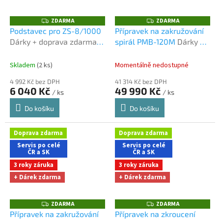
ZDARMA
ZDARMA
Z
Z
D
D
Podstavec pro ZS-8/1000
Přípravek na zakružování
A
A
Dárky + doprava zdarma
spirál PMB-120M
Dárky +
R
R
M
M
při nákupu na e-shopu
doprava zdarma při
A
A
nákupu na e-shopu
Skladem
(2 ks)
Momentálně nedostupné
4 992 Kč bez DPH
41 314 Kč bez DPH
6 040 Kč
49 990 Kč
/ ks
/ ks
Do košíku
Do košíku
Doprava zdarma
Doprava zdarma
Servis po celé
Servis po celé
ČR a SK
ČR a SK
3 roky záruka
3 roky záruka
+ Dárek zdarma
+ Dárek zdarma
ZDARMA
ZDARMA
Z
Z
D
D
Přípravek na zakružování
Přípravek na zkroucení
A
A