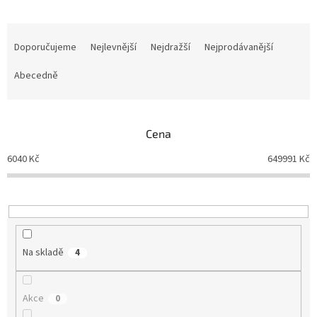
Ř
a
Doporučujeme
Nejlevnější
Nejdražší
Nejprodávanější
z
e
Abecedně
n
í
p
Cena
r
o
6040
Kč
649991
Kč
d
u
k
t
ů
Na skladě
4
Akce
0