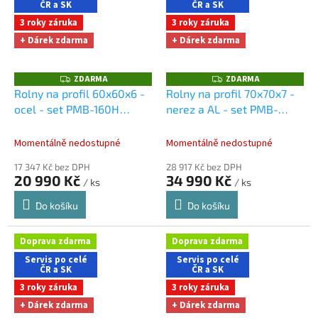
ČR a SK
ČR a SK
3 roky záruka
3 roky záruka
+ Dárek zdarma
+ Dárek zdarma
ZDARMA
ZDARMA
Z
Z
D
D
Rolny na profil 60x60x6 -
Rolny na profil 70x70x7 -
A
A
ocel - set PMB-160H
nerez a AL - set PMB-
R
R
M
M
Dárky + doprava zdarma
245H
Dárky + doprava
A
A
při nákupu na e-shopu
zdarma při nákupu na e-
Momentálně nedostupné
Momentálně nedostupné
shopu
17 347 Kč bez DPH
28 917 Kč bez DPH
20 990 Kč
34 990 Kč
/ ks
/ ks
Do košíku
Do košíku
Doprava zdarma
Doprava zdarma
Servis po celé
Servis po celé
ČR a SK
ČR a SK
3 roky záruka
3 roky záruka
+ Dárek zdarma
+ Dárek zdarma