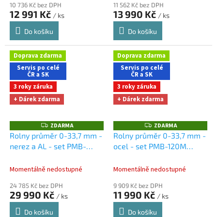
10 736 Kč bez DPH
11 562 Kč bez DPH
12 991 Kč
13 990 Kč
/ ks
/ ks
Do košíku
Do košíku
Doprava zdarma
Doprava zdarma
Servis po celé
Servis po celé
ČR a SK
ČR a SK
3 roky záruka
3 roky záruka
+ Dárek zdarma
+ Dárek zdarma
ZDARMA
ZDARMA
Z
Z
D
D
Rolny průměr 0-33,7 mm -
Rolny průměr 0-33,7 mm -
A
A
nerez a AL - set PMB-
ocel - set PMB-120M
R
R
M
M
245H
Dárky + doprava
Dárky + doprava zdarma
A
A
zdarma při nákupu na e-
při nákupu na e-shopu
Momentálně nedostupné
Momentálně nedostupné
shopu
24 785 Kč bez DPH
9 909 Kč bez DPH
29 990 Kč
11 990 Kč
/ ks
/ ks
Do košíku
Do košíku