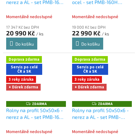
nerez a AL - set PMB-160H
ocel - set PMB-160H
R
R
M
M
Dárky + doprava zdarma
Dárky + doprava zdarma
A
A
při nákupu na e-shopu
při nákupu na e-shopu
Momentálně nedostupné
Momentálně nedostupné
17 347 Kč bez DPH
19 000 Kč bez DPH
20 990 Kč
22 990 Kč
/ ks
/ ks
Do košíku
Do košíku
Doprava zdarma
Doprava zdarma
Servis po celé
Servis po celé
ČR a SK
ČR a SK
3 roky záruka
3 roky záruka
+ Dárek zdarma
+ Dárek zdarma
ZDARMA
ZDARMA
Z
Z
D
D
Rolny na profil 50x50x6 -
Rolny na profil 50x50x6 -
A
A
nerez a AL - set PMB-160H
nerez a AL - set PMB-
R
R
M
M
Dárky + doprava zdarma
245H
Dárky + doprava
A
A
při nákupu na e-shopu
zdarma při nákupu na e-
Momentálně nedostupné
Momentálně nedostupné
shopu