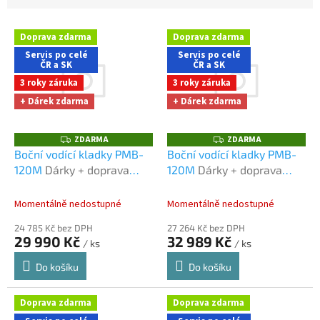
V
Doprava zdarma
Doprava zdarma
ý
Servis po celé
Servis po celé
p
ČR a SK
ČR a SK
i
3 roky záruka
3 roky záruka
s
+ Dárek zdarma
+ Dárek zdarma
p
r
o
ZDARMA
ZDARMA
Z
Z
D
D
d
Boční vodící kladky PMB-
Boční vodící kladky PMB-
A
A
u
120M
Dárky + doprava
120M
Dárky + doprava
R
R
M
M
k
zdarma při nákupu na e-
zdarma při nákupu na e-
A
A
t
shopu
shopu
Momentálně nedostupné
Momentálně nedostupné
ů
24 785 Kč bez DPH
27 264 Kč bez DPH
29 990 Kč
32 989 Kč
/ ks
/ ks
Do košíku
Do košíku
Doprava zdarma
Doprava zdarma