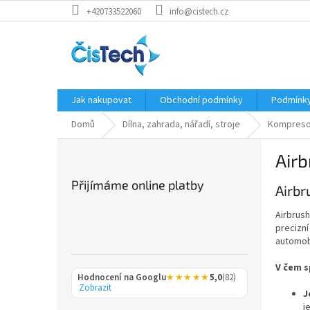
Přejít
+420733522060
info@cistech.cz
na
obsah
Jak nakupovat
Obchodní podmínky
Podmínky
Domů
Dílna, zahrada, nářadí, stroje
Kompreso
P
Airb
o
s
Přijímáme online platby
Airbr
t
r
Airbrush
a
precizní
n
automobi
n
í
V čem s
Hodnocení na Googlu
★★★★★
5,0
(82)
p
Zobrazit
J
a
j