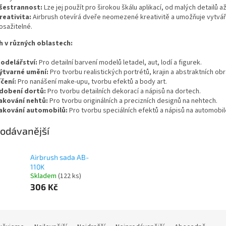
šestrannost:
Lze jej použít pro širokou škálu aplikací, od malých detailů a
reativita:
Airbrush otevírá dveře neomezené kreativitě a umožňuje vytváře
osažitelné.
h v různých oblastech:
odelářství:
Pro detailní barvení modelů letadel, aut, lodí a figurek.
ýtvarné umění:
Pro tvorbu realistických portrétů, krajin a abstraktních obr
íčení:
Pro nanášení make-upu, tvorbu efektů a body art.
dobení dortů:
Pro tvorbu detailních dekorací a nápisů na dortech.
akování nehtů:
Pro tvorbu originálních a precizních designů na nehtech.
akování automobilů:
Pro tvorbu speciálních efektů a nápisů na automobil
odávanější
Airbrush sada AB-
110K
Skladem
(122 ks)
306 Kč