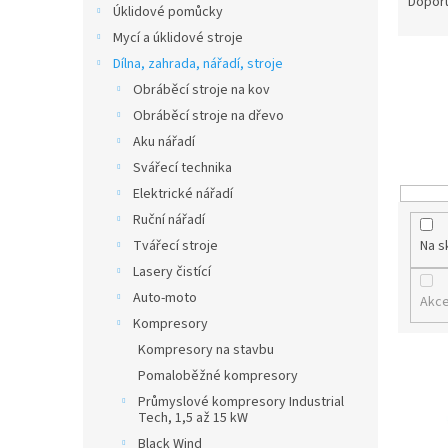
a
Dopor
Úklidové pomůcky
z
Mycí a úklidové stroje
e
Dílna, zahrada, nářadí, stroje
n
í
Obráběcí stroje na kov
p
Obráběcí stroje na dřevo
r
Aku nářadí
o
Svářecí technika
d
Elektrické nářadí
u
k
Ruční nářadí
t
Tvářecí stroje
Na s
ů
Lasery čistící
Auto-moto
Akc
Kompresory
Kompresory na stavbu
V
Pomaloběžné kompresory
ý
Průmyslové kompresory Industrial
p
Tech, 1,5 až 15 kW
i
Black Wind