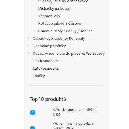
Svěráky, svěrky a stahováky
Míchačky na beton
Náhradní díly
Kotouče pilové SK dřevo
Pracovní stoly / Ponky / Hoblice
Odpadkové koše, pytle, obaly
Ochranné pomůcky
Osvěžovače, sítka do pisoárů, WC závěsy
Elektromobilita
Autokosmetika
Značky
Top 10 produktů
Kelímek transparentní 500ml
1 Kč
Pevná miska na polévku s
víčkem 500ml