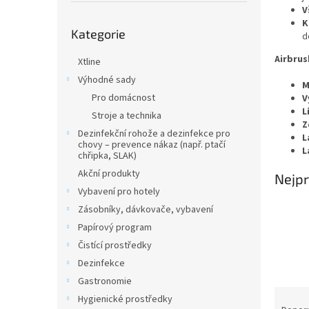
n
V
e
Přeskočit
K
l
Kategorie
kategorie
d
Airbrus
Xtline
Výhodné sady
M
Pro domácnost
V
L
Stroje a technika
Z
Dezinfekční rohože a dezinfekce pro
L
chovy – prevence nákaz (např. ptačí
L
chřipka, SLAK)
Akční produkty
Nejpr
Vybavení pro hotely
Zásobníky, dávkovače, vybavení
Papírový program
Čistící prostředky
Dezinfekce
Gastronomie
Ř
Hygienické prostředky