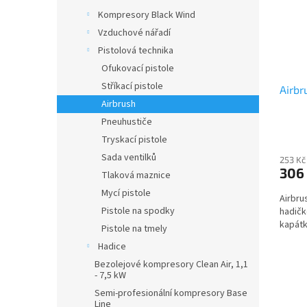
s
Kompresory Black Wind
p
r
Vzduchové nářadí
o
Pistolová technika
d
Ofukovací pistole
u
Stříkací pistole
Airbr
k
Airbrush
t
ů
Pneuhustiče
Tryskací pistole
Sada ventilků
253 Kč
306
Tlaková maznice
Mycí pistole
Airbru
Pistole na spodky
hadičk
kapátk
Pistole na tmely
Hadice
Bezolejové kompresory Clean Air, 1,1
- 7,5 kW
Semi-profesionální kompresory Base
Line