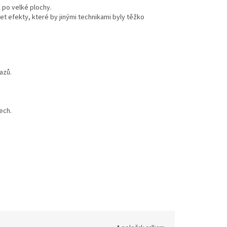
ž po velké plochy.
t efekty, které by jinými technikami byly těžko
azů.
ech.