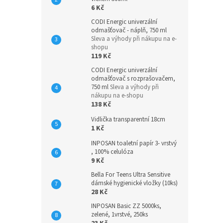
6 Kč
CODI Energic univerzální
odmašťovač - náplň, 750 ml
Sleva a výhody při nákupu na e-
shopu
119 Kč
CODI Energic univerzální
odmašťovač s rozprašovačem,
750 ml
Sleva a výhody při
nákupu na e-shopu
138 Kč
Vidlička transparentní 18cm
1 Kč
INPOSAN toaletní papír 3- vrstvý
, 100% celulóza
9 Kč
Bella For Teens Ultra Sensitive
dámské hygienické vložky (10ks)
28 Kč
INPOSAN Basic ZZ 5000ks,
zelené, 1vrstvé, 250ks