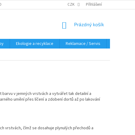
OBNÍCH ÚDAJŮ
KDE NÁS NAJDETE
CZK
Přihlášení
NÁKUPNÍ
Prázdný košík
KOŠÍK
py
Ekologie a recyklace
Reklamace / Servis
Hodnocení 
t barvu v jemných vrstvách a vytvářet tak detailní a
arného umění přes líčení a zdobení dortů až po lakování
h vrstvách, čímž se dosahuje plynulých přechodů a