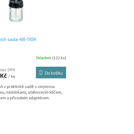
ush sada AB-110K
Skladem
(122 ks)
 bez DPH
Do košíku
 Kč
/ ks
sh v praktické sadě s vinylovou
ou, nádobkami, utahovacím klíčem,
em a přívodním adaptérem.
O
v
l
á