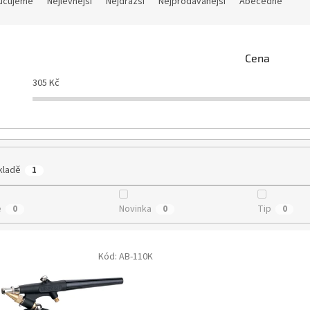
učujeme
Nejlevnější
Nejdražší
Nejprodávanější
Abecedně
Cena
305
Kč
kladě
1
e
Novinka
Tip
0
0
0
Kód:
AB-110K