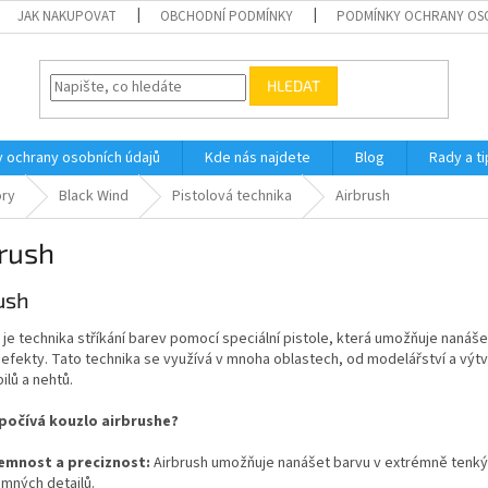
JAK NAKUPOVAT
OBCHODNÍ PODMÍNKY
PODMÍNKY OCHRANY OS
HLEDAT
 ochrany osobních údajů
Kde nás najdete
Blog
Rady a ti
ry
Black Wind
Pistolová technika
Airbrush
rush
ush
 je technika stříkání barev pomocí speciální pistole, která umožňuje nanáše
 efekty. Tato technika se využívá v mnoha oblastech, od modelářství a výtv
lů a nehtů.
počívá kouzlo airbrushe?
emnost a preciznost:
Airbrush umožňuje nanášet barvu v extrémně tenkýc
emných detailů.