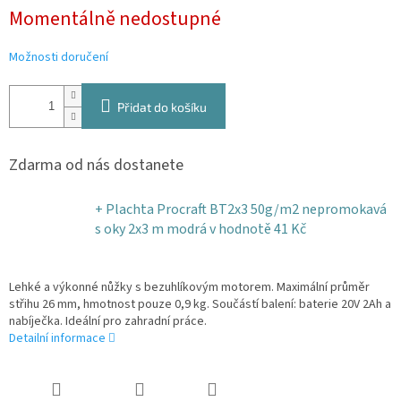
Měrná
Momentálně nedostupné
cena:
Možnosti doručení
Přidat do košíku
Zdarma od nás dostanete
+ Plachta Procraft BT2x3 50g/m2 nepromokavá
s oky 2x3 m modrá
v hodnotě 41 Kč
Lehké a výkonné nůžky s bezuhlíkovým motorem. Maximální průměr
střihu 26 mm, hmotnost pouze 0,9 kg. Součástí balení: baterie 20V 2Ah a
nabíječka. Ideální pro zahradní práce.
Detailní informace