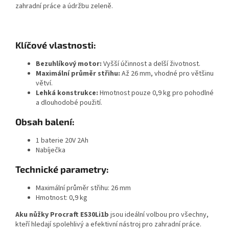
zahradní práce a údržbu zeleně.
Klíčové vlastnosti:
Bezuhlíkový motor:
Vyšší účinnost a delší životnost.
Maximální průměr střihu:
Až 26 mm, vhodné pro většinu
větví.
Lehká konstrukce:
Hmotnost pouze 0,9 kg pro pohodlné
a dlouhodobé použití.
Obsah balení:
1 baterie 20V 2Ah
Nabíječka
Technické parametry:
Maximální průměr střihu: 26 mm
Hmotnost: 0,9 kg
Aku nůžky Procraft ES30Li1b
jsou ideální volbou pro všechny,
kteří hledají spolehlivý a efektivní nástroj pro zahradní práce.