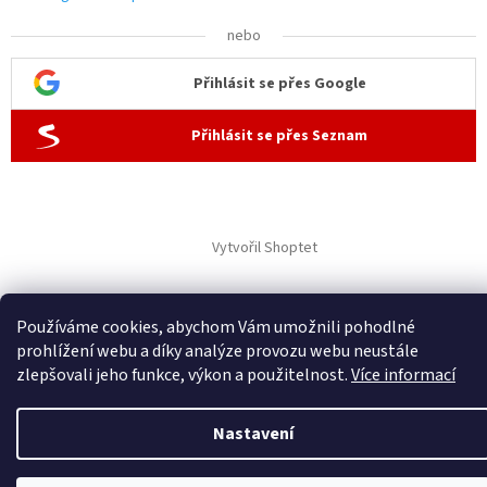
nebo
Přihlásit se přes Google
Přihlásit se přes Seznam
Vytvořil Shoptet
Copyright 2026
ČisTech
. Všechna práva vyhrazena.
Používáme cookies, abychom Vám umožnili pohodlné
prohlížení webu a díky analýze provozu webu neustále
zlepšovali jeho funkce, výkon a použitelnost.
Více informací
Nastavení