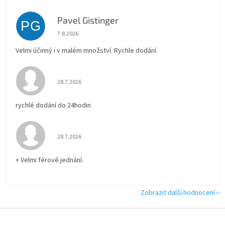
Pavel Gistinger
PG
Hodnocení obchodu je 5 z 5 hvězdiček.
7.8.2026
Velmi účinný i v malém množství. Rychle dodání.
Hodnocení obchodu je 5 z 5 hvězdiček.
28.7.2026
rychlé dodání do 24hodin
Hodnocení obchodu je 5 z 5 hvězdiček.
28.7.2026
+ Velmi férové jednání.
Zobrazit další hodnocení
Z
á