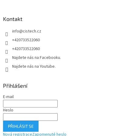
p
a
Kontakt
t
í
info
@
cistech.cz
+420733522060
+420733522060
Najdete nás na Facebooku.
Najdete nás na Youtube.
Přihlášení
E-mail
Heslo
PŘIHLÁSIT SE
Nová registrace
Zapomenuté heslo