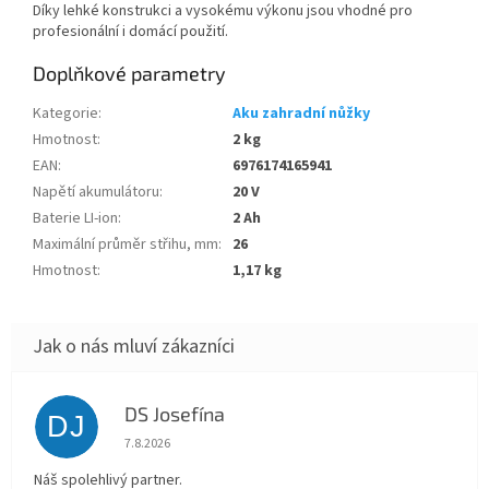
Díky lehké konstrukci a vysokému výkonu jsou vhodné pro
profesionální i domácí použití.
Doplňkové parametry
Kategorie
:
Aku zahradní nůžky
Hmotnost
:
2 kg
EAN
:
6976174165941
Napětí akumulátoru
:
20 V
Baterie LI-ion
:
2 Ah
Maximální průměr střihu, mm
:
26
Hmotnost
:
1,17 kg
DS Josefína
DJ
Hodnocení obchodu je 5 z 5 hvězdiček.
7.8.2026
Náš spolehlivý partner.