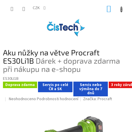
Přejít
NÁKUP
na
CZK
obsah
KOŠÍK
Aku nůžky na větve Procraft
ES30Li1B
Dárek + doprava zdarma
při nákupu na e-shopu
ES30LI1B
Doprava zdarma
Servis po celé
Servis nebo
3 roky záru
ČR a SK
výměna do 7
dnů
Průměrné
Neohodnoceno
Podrobnosti hodnocení
Značka:
Procraft
hodnocení
produktu
je
0,0
z