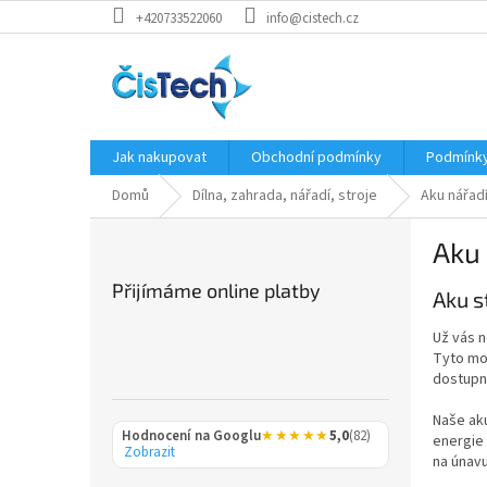
Přejít
+420733522060
info@cistech.cz
na
obsah
Jak nakupovat
Obchodní podmínky
Podmínky
Domů
Dílna, zahrada, nářadí, stroje
Aku nářad
P
Aku 
o
s
Přijímáme online platby
Aku s
t
r
Už vás 
a
Tyto mod
n
dostupno
n
í
Naše aku
Hodnocení na Googlu
★★★★★
5,0
(82)
energie 
p
Zobrazit
na únavu
a