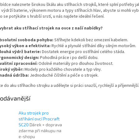
abídce naleznete širokou škálu aku stříhacích strojků, které splní potřeby 
 výdrží baterie, výkonem motoru a typy stříhacích hlav, abyste si mohli vyb
o se potýkáte s hrubší srstí, u nás najdete ideální řešení.
 vybrat aku stříhací strojek na ovce z naší nabídky?
bsolutní svoboda pohybu:
Stříhejte kdekoli bez omezení kabelem.
ysoký výkon a efektivita:
Rychlé a plynulé stříhání díky silným motorům.
louhá výdrž baterie:
Dostatek energie pro ostříhání celého stáda.
rgonomický design:
Pohodlná práce i po delší dobu.
valitní zpracování:
Odolné materiály pro dlouhou životnost.
iroký výběr:
Modely pro každého chovatele a typ vlny.
nadná údržba:
Jednoduché čištění a péče o strojek.
te do aku stříhacího strojku a udělejte si práci snazší, rychlejší a příjemněj
odávanější
Aku strojek pro
stříhání ovcí Procraft
SC20
Dárek + doprava
zdarma při nákupu na
e-shopu