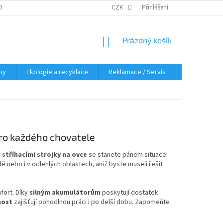
OBNÍCH ÚDAJŮ
KDE NÁS NAJDETE
CZK
Přihlášení
NÁKUPNÍ
Prázdný košík
KOŠÍK
py
Ekologie a recyklace
Reklamace / Servis
Hodnocení 
pro každého chovatele
 stříhacími strojky na ovce
se stanete pánem situace!
 nebo i v odlehlých oblastech, aniž byste museli řešit
fort. Díky
silným akumulátorům
poskytují dostatek
nost
zajišťují pohodlnou práci i po delší dobu. Zapomeňte