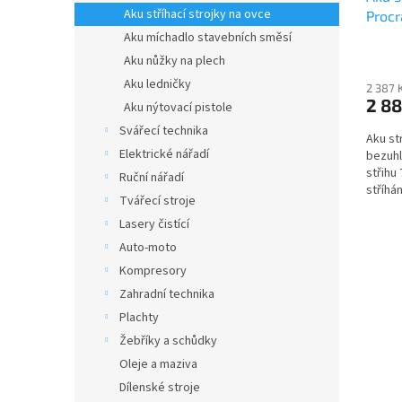
Aku stříhací strojky na ovce
Procr
t
zdarm
ů
Aku míchadlo stavebních směsí
Aku nůžky na plech
Aku ledničky
2 387 
2 8
Aku nýtovací pistole
Svářecí technika
Aku st
Elektrické nářadí
bezuhl
střihu
Ruční nářadí
stříhá
Tvářecí stroje
plasto
Lasery čistící
Auto-moto
Kompresory
Zahradní technika
Plachty
Žebříky a schůdky
Oleje a maziva
Dílenské stroje