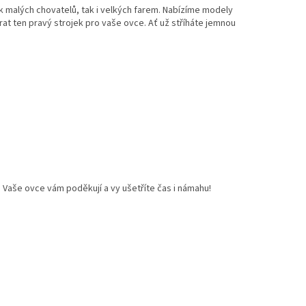
jak malých chovatelů, tak i velkých farem. Nabízíme modely
rat ten pravý strojek pro vaše ovce. Ať už stříháte jemnou
ší. Vaše ovce vám poděkují a vy ušetříte čas i námahu!