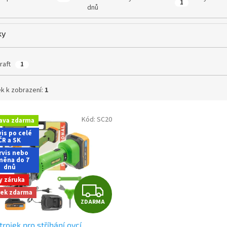
1
dnů
ky
raft
1
k k zobrazení:
1
Kód:
SC20
ava zdarma
is po celé
ČR a SK
rvis nebo
měna do 7
dnů
y záruka
Z
rek zdarma
ZDARMA
D
trojek pro stříhání ovcí