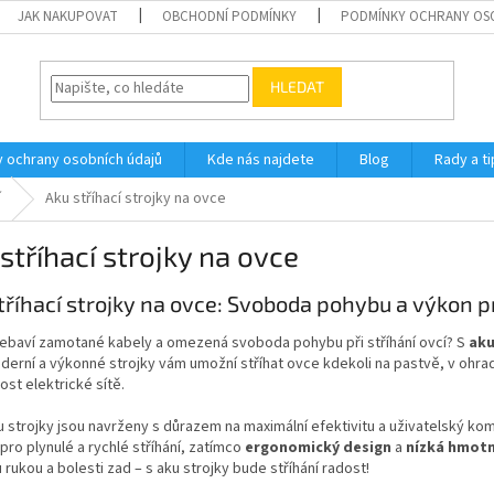
JAK NAKUPOVAT
OBCHODNÍ PODMÍNKY
PODMÍNKY OCHRANY OS
HLEDAT
 ochrany osobních údajů
Kde nás najdete
Blog
Rady a ti
í
Aku stříhací strojky na ovce
stříhací strojky na ovce
tříhací strojky na ovce: Svoboda pohybu a výkon 
nebaví zamotané kabely a omezená svoboda pohybu při stříhání ovcí? S
aku
erní a výkonné strojky vám umožní stříhat ovce kdekoli na pastvě, v ohradě
st elektrické sítě.
 strojky jsou navrženy s důrazem na maximální efektivitu a uživatelský kom
pro plynulé a rychlé stříhání, zatímco
ergonomický design
a
nízká hmot
 rukou a bolesti zad – s aku strojky bude stříhání radost!