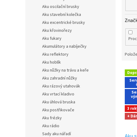
Aku oscilační brusky
Aku stavební kolečka
Znač
Aku excentrické brusky
Aku křovinořezy
Aku fukary
Proc
Akumulátory a nabíječky
Polože
Aku reflektory
Aku hoblík
V
Aku nůžky na trávu a keře
Dopr
ý
Aku zahradní nůžky
Serv
p
Aku rázový utahovák
i
Se
Aku vrtací kladivo
s
vý
Aku úhlová bruska
p
3 rok
r
Aku postřikovače
o
+ Dá
Aku frézky
d
Aku rádio
u
Sady aku nářadí
Aku s
k