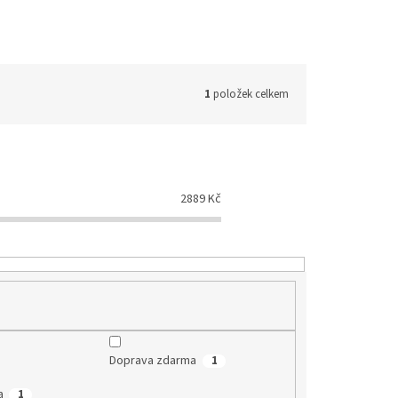
1
položek celkem
2889
Kč
Doprava zdarma
1
a
1