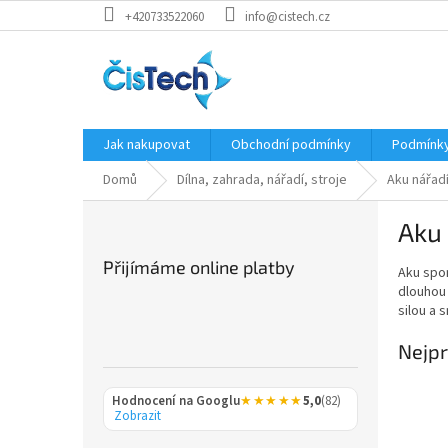
Přejít
+420733522060
info@cistech.cz
na
obsah
Jak nakupovat
Obchodní podmínky
Podmínky
Domů
Dílna, zahrada, nářadí, stroje
Aku nářad
P
Aku
o
s
Přijímáme online platby
Aku spo
t
dlouhou 
r
silou a 
a
n
Nejpr
n
í
Hodnocení na Googlu
★★★★★
5,0
(82)
p
Zobrazit
a