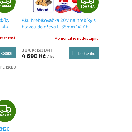
DARMA
ZDARMA
D
D
ebíky
Aku hřebíkovačka 20V na hřebíky s
A
A
solo
hlavou do dřeva L-35mm 1x2Ah
 nákupu
Dárky + doprava zdarma při nákupu
R
R
dostupné
Momentálně nedostupné
na e-shopu
M
M
3 876 Kč bez DPH
 košíku
Do košíku
4 690 Kč
/ ks
A
A
:
PEH20BB
Z
ZDARMA
D
PEH20