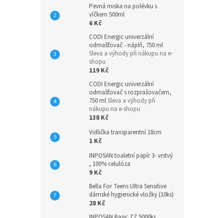
Pevná miska na polévku s
víčkem 500ml
6 Kč
CODI Energic univerzální
odmašťovač - náplň, 750 ml
Sleva a výhody při nákupu na e-
shopu
119 Kč
CODI Energic univerzální
odmašťovač s rozprašovačem,
750 ml
Sleva a výhody při
nákupu na e-shopu
138 Kč
Vidlička transparentní 18cm
1 Kč
INPOSAN toaletní papír 3- vrstvý
, 100% celulóza
9 Kč
Bella For Teens Ultra Sensitive
dámské hygienické vložky (10ks)
28 Kč
INPOSAN Basic ZZ 5000ks,