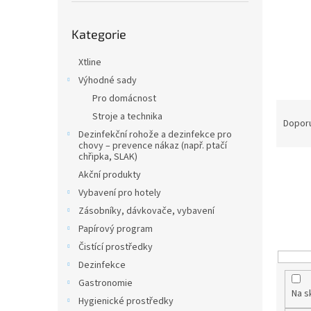
n
e
Přeskočit
l
Kategorie
kategorie
Xtline
Výhodné sady
Pro domácnost
Ř
Stroje a technika
a
Dopor
Dezinfekční rohože a dezinfekce pro
z
chovy – prevence nákaz (např. ptačí
e
chřipka, SLAK)
n
Akční produkty
í
Vybavení pro hotely
p
Zásobníky, dávkovače, vybavení
r
o
Papírový program
d
Čistící prostředky
u
Dezinfekce
k
Gastronomie
t
Na s
Hygienické prostředky
ů