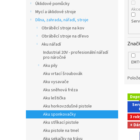
Úklidové pomůcky
Akc
Mycí a úklidové stroje
Dílna, zahrada, nářadí, stroje
Serv
Obráběcí stroje na kov
Obráběcí stroje na dřevo
Znač
Aku nářadí
Industrial 20V - profesionální nářadí
pro náročné
EMT
Aku pily
Aku vrtací šroubovák
Polože
Aku vysavače
Aku sněhová fréza
V
Dopr
Aku leštička
ý
Serv
Aku horkovzdušné pistole
p
i
Aku sponkovačky
3 rok
s
Aku stříkací pistole
+ Dá
p
Aku pistole na tmel
r
Aku sekačky na trávu