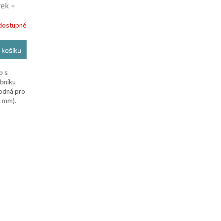
A
ek +
na e-
R
dostupné
M
 košíku
A
b s
obníku
hodná pro
2 mm).