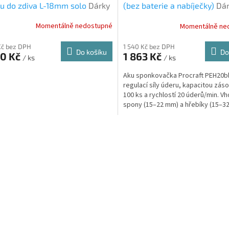
A
u do zdiva L-18mm solo
Dárky
(bez baterie a nabíječky)
Dár
rava zdarma při nákupu na e-
doprava zdarma při nákupu 
R
Momentálně nedostupné
Momentálně ne
u
shopu
M
Kč bez DPH
1 540 Kč bez DPH
Do košíku
Do
90 Kč
1 863 Kč
/ ks
/ ks
A
Aku sponkovačka Procraft PEH20b
regulací síly úderu, kapacitou zás
100 ks a rychlostí 20 úderů/min. V
spony (15–22 mm) a hřebíky (15–3
Kompatibilní s...
O
v
l
á
d
a
c
í
p
r
v