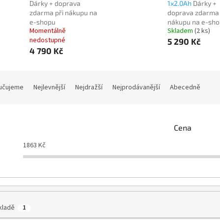
Dárky + doprava
1x2.0Ah
Dárky +
zdarma při nákupu na
doprava zdarma 
e-shopu
nákupu na e-sh
Momentálně
Skladem
(2 ks)
nedostupné
5 290 Kč
4 790 Kč
učujeme
Nejlevnější
Nejdražší
Nejprodávanější
Abecedně
Cena
1863
Kč
kladě
1