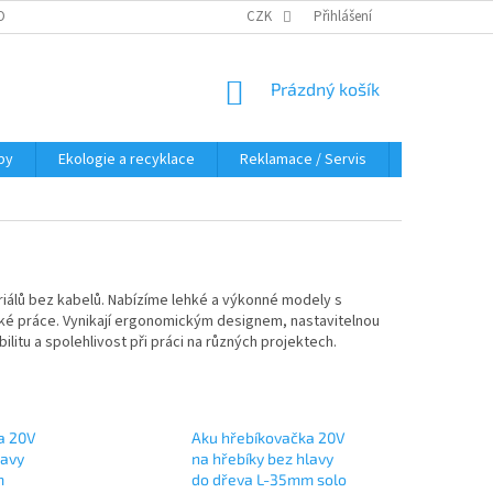
OBNÍCH ÚDAJŮ
KDE NÁS NAJDETE
CZK
Přihlášení
NÁKUPNÍ
Prázdný košík
KOŠÍK
py
Ekologie a recyklace
Reklamace / Servis
Hodnocení 
iálů bez kabelů. Nabízíme lehké a výkonné modely s
řské práce. Vynikají ergonomickým designem, nastavitelnou
ibilitu a spolehlivost při práci na různých projektech.
a 20V
Aku hřebíkovačka 20V
lavy
na hřebíky bez hlavy
m
do dřeva L-35mm solo