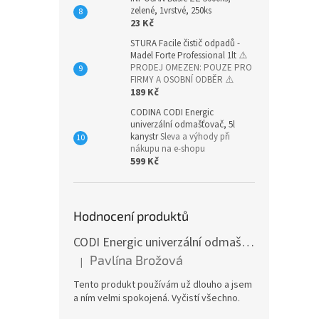
zelené, 1vrstvé, 250ks
23 Kč
STURA Facile čistič odpadů -
Madel Forte Professional 1lt
⚠️
PRODEJ OMEZEN: POUZE PRO
FIRMY A OSOBNÍ ODBĚR ⚠️
189 Kč
CODINA CODI Energic
univerzální odmašťovač, 5l
kanystr
Sleva a výhody při
nákupu na e-shopu
599 Kč
Hodnocení produktů
CODI Energic univerzální odmašťovač s rozprašovačem, 750 ml
Pavlína Brožová
|
Hodnocení produktu je 5 z 5 hvězdiček.
Tento produkt používám už dlouho a jsem
a ním velmi spokojená. Vyčistí všechno.