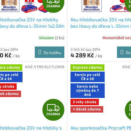
ZDARMA
Z
D
řebíkovačka 20V na hřebíky
Aku hřebíkovačka 20V na hř
A
lavy do dřeva L-35mm 1x2.0Ah
bez hlavy do dřeva L-35mm 
 + doprava zdarma při nákupu
Dárky + doprava zdarma při
R
Skladem
(2 ks)
Momentálně ne
-shopu
na e-shopu
M
Kč bez DPH
3 545 Kč bez DPH
Do košíku
Do
90 Kč
4 289 Kč
/ ks
/ ks
A
Kód:
STRD-ELSTLI3805
Kód
ava zdarma
Doprava zdarma
is po celé
Servis po celé
ČR a SK
ČR a SK
y záruka
Servis nebo
výměna do 7
rek zdarma
dnů
3 roky záruka
Z
+ Dárek zdarma
ZDARMA
D
řebíkovačka 20V na hřebíky s
Aku sponkovačka Procraft 