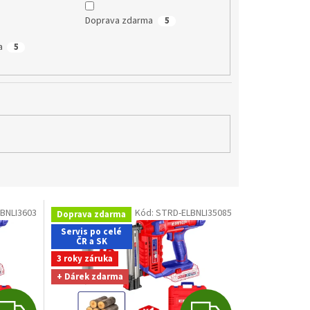
Doprava zdarma
5
a
5
BNLI3603
Kód:
STRD-ELBNLI35085
Doprava zdarma
Servis po celé
ČR a SK
3 roky záruka
+ Dárek zdarma
Z
Z