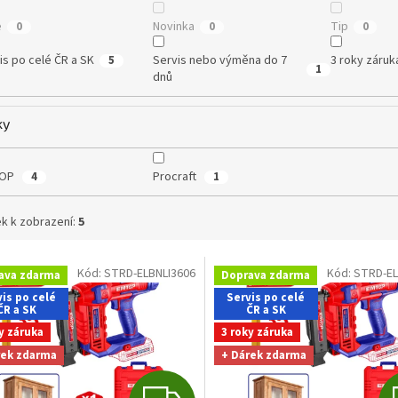
e
Novinka
Tip
0
0
0
is po celé ČR a SK
Servis nebo výměna do 7
3 roky záruk
5
1
dnů
ky
OP
Procraft
4
1
k k zobrazení:
5
Kód:
STRD-ELBNLI3606
Kód:
STRD-EL
ava zdarma
Doprava zdarma
is po celé
Servis po celé
ČR a SK
ČR a SK
y záruka
3 roky záruka
rek zdarma
+ Dárek zdarma
Z