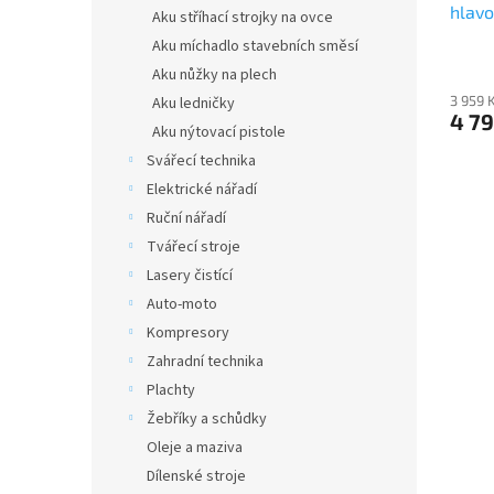
hlavo
Aku stříhací strojky na ovce
+ dop
Aku míchadlo stavebních směsí
shop
Aku nůžky na plech
3 959 
Aku ledničky
4 7
Aku nýtovací pistole
Svářecí technika
Elektrické nářadí
Ruční nářadí
Tvářecí stroje
Lasery čistící
Auto-moto
Kompresory
Zahradní technika
Plachty
Žebříky a schůdky
Oleje a maziva
Dílenské stroje