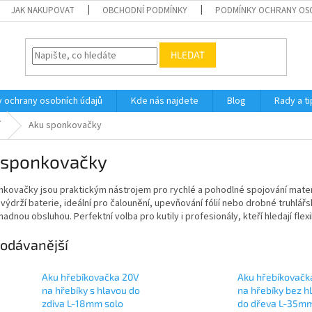
JAK NAKUPOVAT
OBCHODNÍ PODMÍNKY
PODMÍNKY OCHRANY OS
HLEDAT
 ochrany osobních údajů
Kde nás najdete
Blog
Rady a ti
í
Aku sponkovačky
 sponkovačky
nkovačky jsou praktickým nástrojem pro rychlé a pohodlné spojování mater
výdrží baterie, ideální pro čalounění, upevňování fólií nebo drobné truhlá
snadnou obsluhou. Perfektní volba pro kutily i profesionály, kteří hledají flex
odávanější
Aku hřebíkovačka 20V
Aku hřebíkovačk
na hřebíky s hlavou do
na hřebíky bez h
zdiva L-18mm solo
do dřeva L-35m