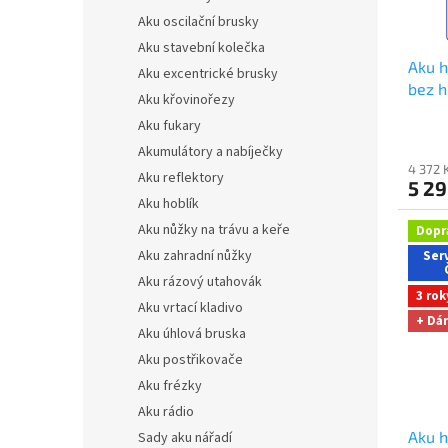
o
Aku oscilační brusky
d
u
Aku stavební kolečka
Aku h
k
Aku excentrické brusky
bez h
t
Aku křovinořezy
Dárky
ů
Aku fukary
na e
Akumulátory a nabíječky
4 372 
Aku reflektory
5 2
Aku hoblík
Aku nůžky na trávu a keře
Dopr
Aku zahradní nůžky
Serv
Aku rázový utahovák
3 rok
Aku vrtací kladivo
+ Dá
Aku úhlová bruska
Aku postřikovače
Aku frézky
Aku rádio
Aku h
Sady aku nářadí