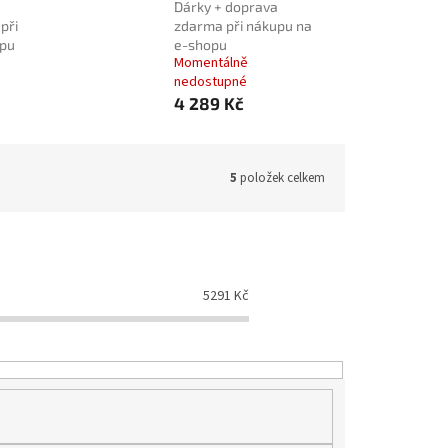
Dárky + doprava
při
zdarma při nákupu na
opu
e-shopu
Momentálně
nedostupné
4 289 Kč
5
položek celkem
5291
Kč