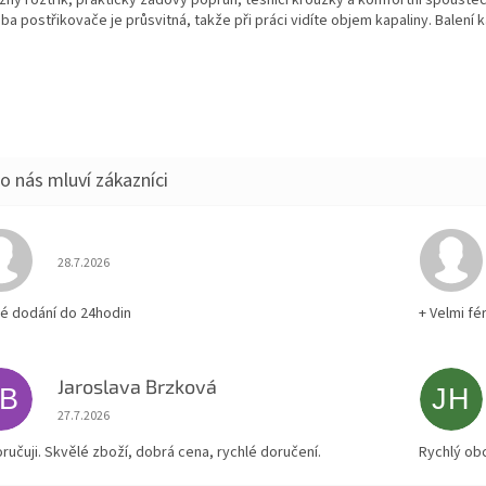
zný roztřik, praktický zádový popruh, těsnící kroužky a komfortní spouštěcí
a postřikovače je průsvitná, takže při práci vidíte objem kapaliny. Balení k
Hodnocení obchodu je 5 z 5 hvězdiček.
28.7.2026
lé dodání do 24hodin
+ Velmi fé
Jaroslava Brzková
JB
JH
Hodnocení obchodu je 5 z 5 hvězdiček.
27.7.2026
ručuji. Skvělé zboží, dobrá cena, rychlé doručení.
Rychlý ob