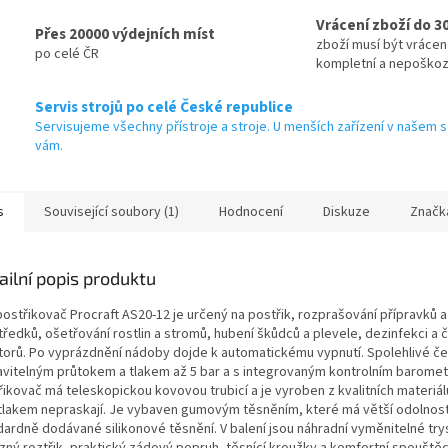
Vrácení zboží do 3
Přes 20000 výdejních míst
zboží musí být vráce
po celé ČR
kompletní a nepoško
Servis strojů po celé České republice
Servisujeme všechny přístroje a stroje. U menších zařízení v našem s
vám.
s
Související soubory (1)
Hodnocení
Diskuze
Značk
ailní popis produktu
postřikovač Procraft AS20-12 je určený na postřik, rozprašování přípravků a
ředků, ošetřování rostlin a stromů, hubení škůdců a plevele, dezinfekci a č
torů. Po vyprázdnění nádoby dojde k automatickému vypnutí. Spolehlivé če
avitelným průtokem a tlakem až 5 bar a s integrovaným kontrolním barome
řikovač má teleskopickou kovovou trubicí a je vyroben z kvalitních materiál
tlakem nepraskají. Je vybaven gumovým těsněním, které má větší odolnos
dardně dodávané silikonové těsnění. V balení jsou náhradní vyměnitelné try