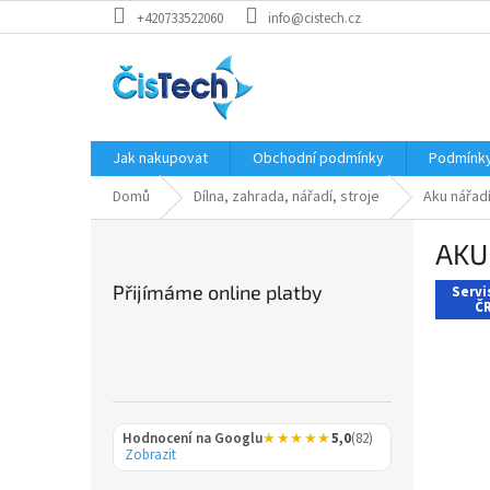
Přejít
+420733522060
info@cistech.cz
na
obsah
Jak nakupovat
Obchodní podmínky
Podmínky
Domů
Dílna, zahrada, nářadí, stroje
Aku nářad
P
AKU 
o
s
Přijímáme online platby
Servi
t
ČR
r
a
n
n
í
Hodnocení na Googlu
★★★★★
5,0
(82)
p
Zobrazit
a