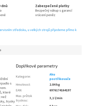
0 dnů
Zabezpečené platby
no
Bezpečný nákup s garancí
zené
vrácení peněz
ervisním středisku, u velkých strojů přijedeme přímo k
a
Doplňkové parametry
Aku
Kategorie
:
ištění
postřikovače
rpadlo s
Hmotnost
:
2.84 kg
trem.
EAN
:
6976174164197
ů, které
Max. průtok
t než
3,1 l/min
tryskou:
:
sky, trysky