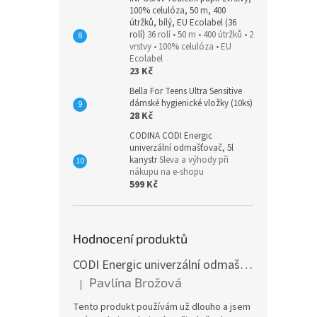
100% celulóza, 50 m, 400
útržků, bílý, EU Ecolabel (36
rolí)
36 rolí • 50 m • 400 útržků • 2
vrstvy • 100% celulóza • EU
Ecolabel
23 Kč
Bella For Teens Ultra Sensitive
dámské hygienické vložky (10ks)
28 Kč
CODINA CODI Energic
univerzální odmašťovač, 5l
kanystr
Sleva a výhody při
nákupu na e-shopu
599 Kč
Hodnocení produktů
CODI Energic univerzální odmašťovač s rozprašovačem, 750 ml
Pavlína Brožová
|
Hodnocení produktu je 5 z 5 hvězdiček.
Tento produkt používám už dlouho a jsem