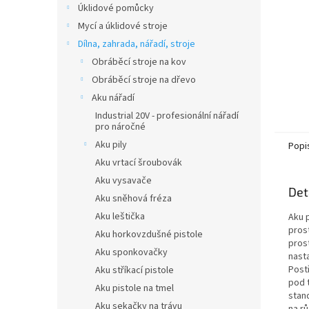
Úklidové pomůcky
Mycí a úklidové stroje
Dílna, zahrada, nářadí, stroje
Obráběcí stroje na kov
Obráběcí stroje na dřevo
Aku nářadí
Industrial 20V - profesionální nářadí
pro náročné
Aku pily
Popi
Aku vrtací šroubovák
Aku vysavače
Det
Aku sněhová fréza
Aku leštička
Aku 
prost
Aku horkovzdušné pistole
pros
Aku sponkovačky
nast
Post
Aku stříkací pistole
pod 
Aku pistole na tmel
stan
Aku sekačky na trávu