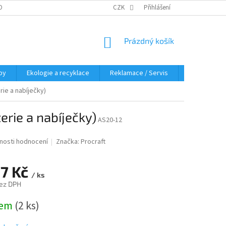
OBNÍCH ÚDAJŮ
KDE NÁS NAJDETE
CZK
Přihlášení
NÁKUPNÍ
Prázdný košík
KOŠÍK
py
Ekologie a recyklace
Reklamace / Servis
Hodnocení 
ie a nabíječky)
erie a nabíječky)
AS20-12
nosti hodnocení
Značka:
Procraft
07 Kč
/ ks
ez DPH
dem
(2 ks)