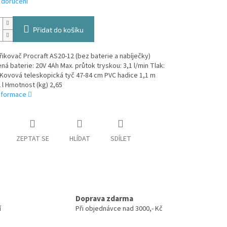
 doručení
Přidat do košíku
ikovač Procraft AS20-12 (bez baterie a nabíječky)
á baterie: 20V 4Ah Max. průtok tryskou: 3,1 l/min Tlak:
 Kovová teleskopická tyč 47-84 cm PVC hadice 1,1 m
l Hmotnost (kg) 2,65
informace
ZEPTAT SE
HLÍDAT
SDÍLET
Doprava zdarma
í
Při objednávce nad 3000,- Kč