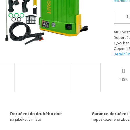
Možnosti
AKU postř
Doporučen
1,5-5 bar
Objem 12 
Detailní 
TISK
Doručení do druhého dne
Garance doručení
na jakékoliv místo
nepoškozeného zbož