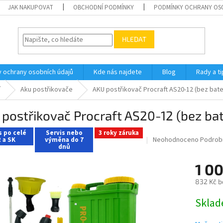
JAK NAKUPOVAT
OBCHODNÍ PODMÍNKY
PODMÍNKY OCHRANY OS
HLEDAT
 ochrany osobních údajů
Kde nás najdete
Blog
Rady a ti
í
Aku postřikovače
AKU postřikovač Procraft AS20-12 (bez bater
postřikovač Procraft AS20-12 (bez bat
s po celé
Servis nebo
3 roky záruka
Průměrné
Neohodnoceno
Podrob
 a SK
výměna do 7
dnů
hodnocení
produktu
1 0
je
0,0
832 Kč b
z
5
Měrná
Skla
hvězdiček.
cena: