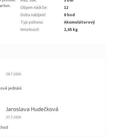
 pistole.
Max. tlak
:
5 bar
arton.
Objem nádrže
:
12
Doba nabíjení
:
8 hod
Typ pohonu
:
Akumulátorový
Hmotnost
:
2,65 kg
Hodnocení obchodu je 5 z 5 hvězdiček.
28.7.2026
rové jednání.
Jaroslava Hudečková
Hodnocení obchodu je 5 z 5 hvězdiček.
27.7.2026
chod