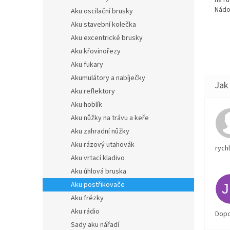
na rů
Nádob
Aku oscilační brusky
Aku stavební kolečka
Aku excentrické brusky
Aku křovinořezy
Aku fukary
Akumulátory a nabíječky
Aku reflektory
Aku hoblík
Aku nůžky na trávu a keře
Aku zahradní nůžky
Aku rázový utahovák
rych
Aku vrtací kladivo
Aku úhlová bruska
Aku postřikovače
Aku frézky
Aku rádio
Dopo
Sady aku nářadí