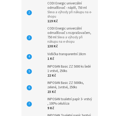
CODI Energic univerzální
odmašťovač - náplň, 750 ml
Sleva a výhody při nákupu na e-
shopu
119 Kč
CODI Energic univerzální
odmašťovač s rozprašovačem,
750 ml
Sleva a výhody při
nákupu na e-shopu
138 Kč
Vidlička transparentní 18cm
1 Kč
INPOSAN Basic ZZ 5000 ks šedé
1 vrstvé, 250ks
22 Kč
INPOSAN Basic ZZ 5000ks,
zelené, 1vrstvé, 250ks
23 Kč
INPOSAN toaletní papír 3- vrstvý
, 100% celulóza
9 Kč
INPOSAN Toaletní papír 2vrstvý,