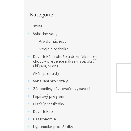
n
e
Přeskočit
l
Kategorie
kategorie
Xtline
Výhodné sady
Pro domácnost
Stroje a technika
Dezinfekční rohože a dezinfekce pro
chovy – prevence nákaz (např. ptačí
chřipka, SLAK)
Akční produkty
Vybavení pro hotely
Zásobníky, dávkovače, vybavení
Papírový program
Čistící prostředky
Dezinfekce
Gastronomie
Hygienické prostředky