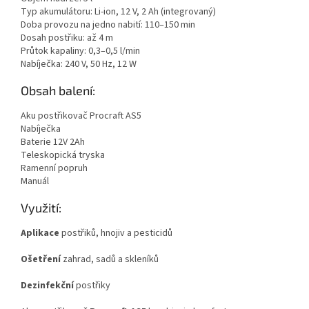
Typ akumulátoru: Li-ion, 12 V, 2 Ah (integrovaný)
Doba provozu na jedno nabití: 110–150 min
Dosah postřiku: až 4 m
Průtok kapaliny: 0,3–0,5 l/min
Nabíječka: 240 V, 50 Hz, 12 W
Obsah balení:
Aku postřikovač Procraft AS5
Nabíječka
Baterie 12V 2Ah
Teleskopická tryska
Ramenní popruh
Manuál
Využití:
Aplikace
postřiků, hnojiv a pesticidů
Ošetření
zahrad, sadů a skleníků
Dezinfekční
postřiky