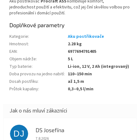
Aku postřikovač
Procraft AS5
kombinuje komfort,
jednoduchost použití a efektivitu, což jej činí skvělou volbou pro
profesionální i domácí použití.
Doplňkové parametry
Kategorie
:
Aku postřikovače
Hmotnost
:
2.28 kg
EAN
:
6977694791405
Objem nádrže
:
5 L
Typ baterie
:
Li-ion, 12 V, 2 Ah (integrovaný)
Doba provozu na jedno nabití
:
110–150 min
Dosah postřiku
:
až 1,5 m
Průtok kapaliny
:
0,3–0,5 l/min
DS Josefína
DJ
Hodnocení obchodu je 5 z 5 hvězdiček.
7.8.2026