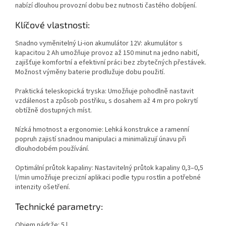
nabízí dlouhou provozní dobu bez nutnosti častého dobíjení.
Klíčové vlastnosti:
Snadno vyměnitelný Li-ion akumulátor 12V: akumulátor s
kapacitou 2 Ah umožňuje provoz až 150 minut na jedno nabití,
zajišťuje komfortní a efektivní práci bez zbytečných přestávek.
Možnost výměny baterie prodlužuje dobu použití.
Praktická teleskopická tryska: Umožňuje pohodlně nastavit
vzdálenost a způsob postřiku, s dosahem až 4 m pro pokrytí
obtížně dostupných míst.
Nízká hmotnost a ergonomie: Lehká konstrukce a ramenní
popruh zajistí snadnou manipulaci a minimalizují únavu při
dlouhodobém používání.
Optimální průtok kapaliny: Nastavitelný průtok kapaliny 0,3–0,5
l/min umožňuje precizní aplikaci podle typu rostlin a potřebné
intenzity ošetření.
Technické parametry:
Objem nádrže: 5 l