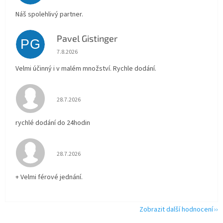
Náš spolehlivý partner.
Pavel Gistinger
PG
Hodnocení obchodu je 5 z 5 hvězdiček.
7.8.2026
Velmi účinný i v malém množství. Rychle dodání.
Hodnocení obchodu je 5 z 5 hvězdiček.
28.7.2026
rychlé dodání do 24hodin
Hodnocení obchodu je 5 z 5 hvězdiček.
28.7.2026
+ Velmi férové jednání.
Zobrazit další hodnocení