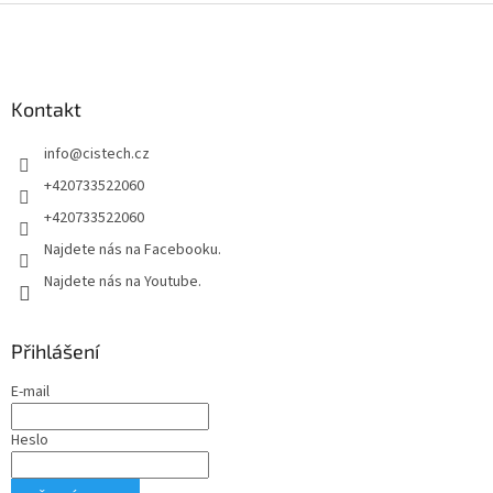
Z
á
p
a
Kontakt
t
í
info
@
cistech.cz
+420733522060
+420733522060
Najdete nás na Facebooku.
Najdete nás na Youtube.
Přihlášení
E-mail
Heslo