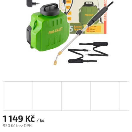
5
hvězdiček.
1 149 Kč
/ ks
950 Kč bez DPH