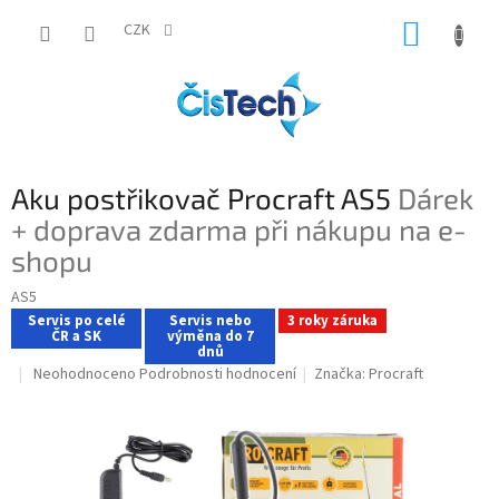
Přejít
NÁKUP
na
CZK
obsah
KOŠÍK
Aku postřikovač Procraft AS5
Dárek
+ doprava zdarma při nákupu na e-
shopu
AS5
Servis po celé
Servis nebo
3 roky záruka
ČR a SK
výměna do 7
dnů
Průměrné
Neohodnoceno
Podrobnosti hodnocení
Značka:
Procraft
hodnocení
produktu
je
0,0
z