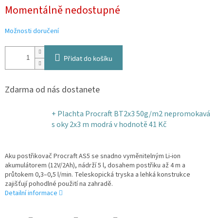
Měrná
Momentálně nedostupné
cena:
Možnosti doručení
Přidat do košíku
Zdarma od nás dostanete
+ Plachta Procraft BT2x3 50g/m2 nepromokavá
s oky 2x3 m modrá
v hodnotě 41 Kč
Aku postřikovač Procraft AS5 se snadno vyměnitelným Li-ion
akumulátorem (12V/2Ah), nádrží 5 l, dosahem postřiku až 4 m a
průtokem 0,3–0,5 l/min. Teleskopická tryska a lehká konstrukce
zajišťují pohodlné použití na zahradě.
Detailní informace