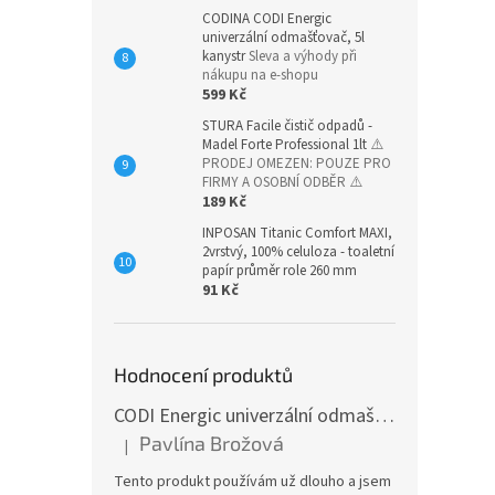
CODINA CODI Energic
univerzální odmašťovač, 5l
kanystr
Sleva a výhody při
nákupu na e-shopu
599 Kč
STURA Facile čistič odpadů -
Madel Forte Professional 1lt
⚠️
PRODEJ OMEZEN: POUZE PRO
FIRMY A OSOBNÍ ODBĚR ⚠️
189 Kč
INPOSAN Titanic Comfort MAXI,
2vrstvý, 100% celuloza - toaletní
papír průměr role 260 mm
91 Kč
Hodnocení produktů
CODI Energic univerzální odmašťovač s rozprašovačem, 750 ml
Pavlína Brožová
|
Hodnocení produktu je 5 z 5 hvězdiček.
Tento produkt používám už dlouho a jsem