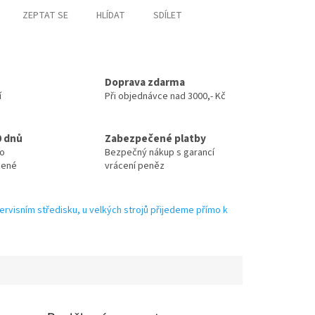
ZEPTAT SE
HLÍDAT
SDÍLET
Doprava zdarma
í
Při objednávce nad 3000,- Kč
0 dnů
Zabezpečené platby
no
Bezpečný nákup s garancí
zené
vrácení peněz
ervisním středisku, u velkých strojů přijedeme přímo k