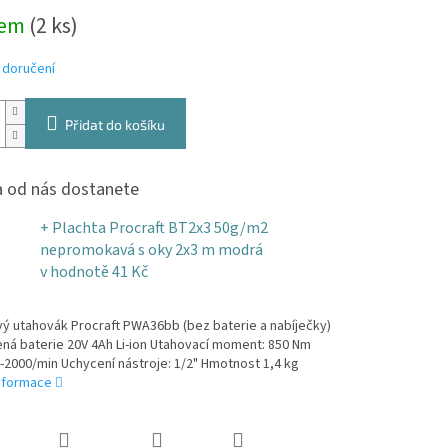
dem
(2 ks)
zdiček.
 doručení
Přidat do košíku
 od nás dostanete
+ Plachta Procraft BT2x3 50g/m2
nepromokavá s oky 2x3 m modrá
v hodnotě 41 Kč
ý utahovák Procraft PWA36bb (bez baterie a nabíječky)
ná baterie 20V 4Ah Li-ion Utahovací moment: 850 Nm
-2000/min Uchycení nástroje: 1/2" Hmotnost 1,4 kg
informace