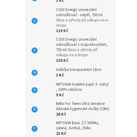
1 Kč
CODI Energic univerzální
odmašťovač - náplň, 750 ml
Sleva a výhody při nákupu na e-
shopu
119 Kč
CODI Energic univerzální
odmašťovač s rozprašovačem,
750 ml
Sleva a výhody při
nákupu na e-shopu
138 Kč
Vidlička transparentní 18cm
1 Kč
INPOSAN toaletní papír 3- vrstvý
, 100% celulóza
9 Kč
Bella For Teens Ultra Sensitive
dámské hygienické vložky (10ks)
28 Kč
INPOSAN Basic ZZ 5000ks,
zelené, 1vrstvé, 250ks
23 Kč