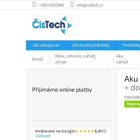
Přejít
+420733522060
info@cistech.cz
na
obsah
Jak nakupovat
Obchodní podmínky
Podmínky
Dílna, zahrada, nářadí,
Aku
Domů
stroje
nářadí
P
Aku 
o
s
+ d
Přijímáme online platby
t
PWA36B
r
Dopra
a
n
n
í
Hodnocení na Googlu
★★★★★
5,0
(82)
p
Zobrazit