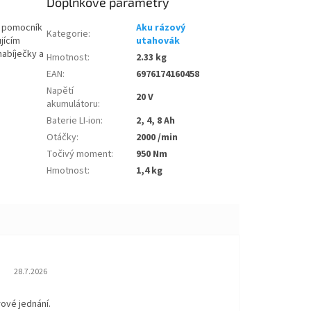
Doplňkové parametry
ý pomocník
Aku rázový
Kategorie
:
jícím
utahovák
nabíječky a
Hmotnost
:
2.33 kg
EAN
:
6976174160458
Napětí
20 V
akumulátoru
:
Baterie LI-ion
:
2, 4, 8 Ah
Otáčky
:
2000 /min
Točivý moment
:
950 Nm
Hmotnost
:
1,4 kg
Hodnocení obchodu je 5 z 5 hvězdiček.
28.7.2026
rové jednání.