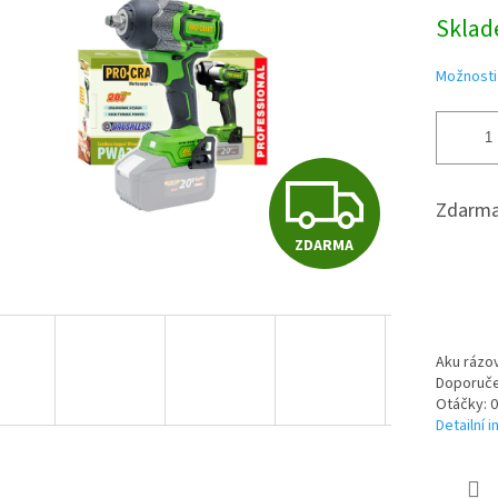
5
Měrná
Skla
hvě
cena:
Možnosti
Z
Zdarma
ZDARMA
D
A
Aku rázov
Doporuče
Otáčky: 0
R
Detailní 