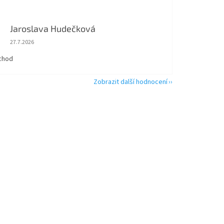
Jaroslava Hudečková
Hodnocení obchodu je 5 z 5 hvězdiček.
27.7.2026
chod
Zobrazit další hodnocení