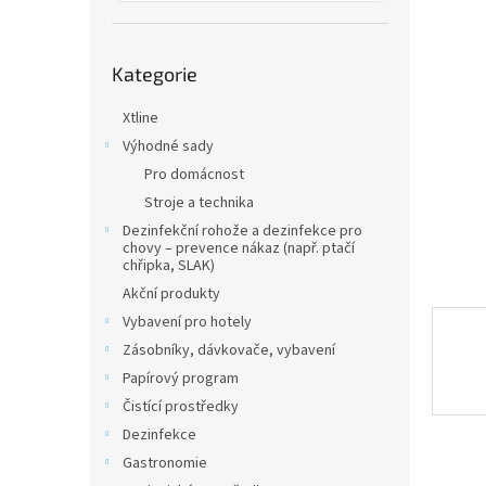
a
n
e
Přeskočit
l
Kategorie
kategorie
Xtline
Výhodné sady
Pro domácnost
Stroje a technika
Dezinfekční rohože a dezinfekce pro
chovy – prevence nákaz (např. ptačí
chřipka, SLAK)
Akční produkty
Vybavení pro hotely
Zásobníky, dávkovače, vybavení
Papírový program
Čistící prostředky
Dezinfekce
Gastronomie