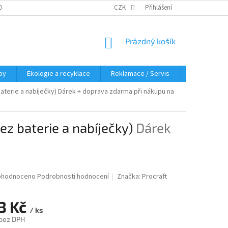
OBNÍCH ÚDAJŮ
KDE NÁS NAJDETE
CZK
Přihlášení
NÁKUPNÍ
Prázdný košík
KOŠÍK
py
Ekologie a recyklace
Reklamace / Servis
Hodnocení 
aterie a nabíječky)
Dárek + doprava zdarma při nákupu na
z baterie a nabíječky)
Dárek
měrné
ohodnoceno
Podrobnosti hodnocení
Značka:
Procraft
nocení
duktu
73 Kč
/ ks
 bez DPH