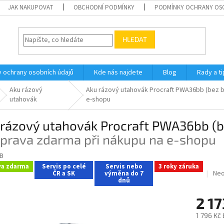
JAK NAKUPOVAT
OBCHODNÍ PODMÍNKY
PODMÍNKY OCHRANY OS
HLEDAT
 ochrany osobních údajů
Kde nás najdete
Blog
Rady a ti
Aku rázový
Aku rázový utahovák Procraft PWA36bb (bez b
utahovák
e-shopu
rázový utahovák Procraft PWA36bb (be
oprava zdarma při nákupu na e-shopu
B
va zdarma
Servis po celé
Servis nebo
3 roky záruka
Prů
Ne
ČR a SK
výměna do 7
dnů
hod
pro
2 1
je
0,0
1 796 Kč
z