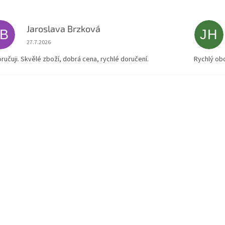
Jaroslava Brzková
JB
JH
Hodnocení obchodu je 5 z 5 hvězdiček.
27.7.2026
ručuji. Skvělé zboží, dobrá cena, rychlé doručení.
Rychlý ob