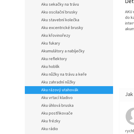
Det
Aku sekačky na trávu
AKU 
Aku oscilační brusky
do k
Aku stavební kolečka
inte
Aku excentrické brusky
akum
Aku křovinořezy
Aku fukary
Akumulátory a nabíječky
Aku reflektory
Aku hoblík
Aku nůžky na trávu a keře
Aku zahradní nůžky
Aku rázový utahovák
Aku vrtací kladivo
Aku úhlová bruska
Aku postřikovače
Aku frézky
Aku rádio
rych