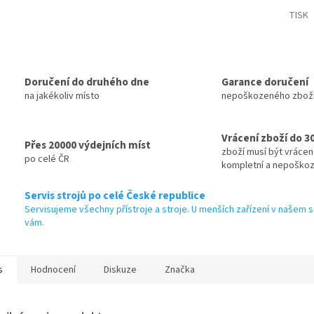
M
TISK
A
Doručení do druhého dne
Garance doručení
na jakékoliv místo
nepoškozeného zbož
Vrácení zboží do 3
Přes 20000 výdejních míst
zboží musí být vráce
po celé ČR
kompletní a nepoško
Servis strojů po celé České republice
Servisujeme všechny přístroje a stroje. U menších zařízení v našem s
vám.
s
Hodnocení
Diskuze
Značka