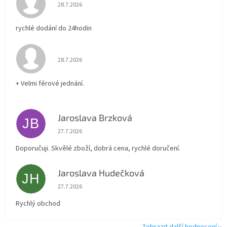
Hodnocení obchodu je 5 z 5 hvězdiček.
28.7.2026
rychlé dodání do 24hodin
Hodnocení obchodu je 5 z 5 hvězdiček.
28.7.2026
+ Velmi férové jednání.
Jaroslava Brzková
JB
Hodnocení obchodu je 5 z 5 hvězdiček.
27.7.2026
Doporučuji. Skvělé zboží, dobrá cena, rychlé doručení.
Jaroslava Hudečková
JH
Hodnocení obchodu je 5 z 5 hvězdiček.
27.7.2026
Rychlý obchod
Zobrazit další hodnocení