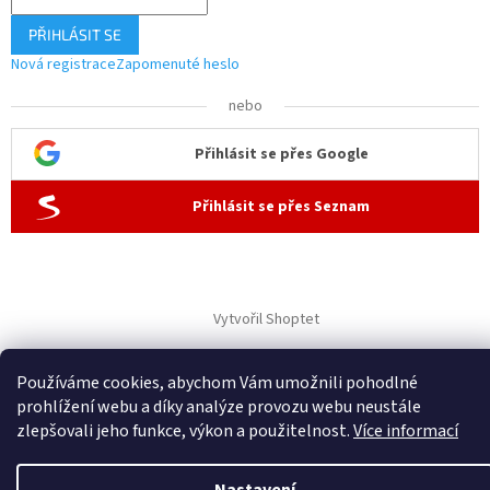
PŘIHLÁSIT SE
Nová registrace
Zapomenuté heslo
nebo
Přihlásit se přes Google
Přihlásit se přes Seznam
Vytvořil Shoptet
Používáme cookies, abychom Vám umožnili pohodlné
Copyright 2026
ČisTech
. Všechna práva vyhrazena.
prohlížení webu a díky analýze provozu webu neustále
zlepšovali jeho funkce, výkon a použitelnost.
Více informací