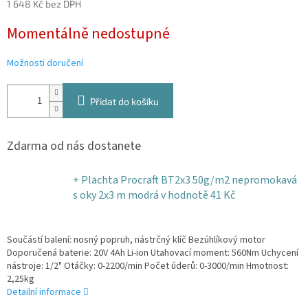
1 648 Kč bez DPH
Měrná
Momentálně nedostupné
cena:
Možnosti doručení
Přidat do košíku
Zdarma od nás dostanete
+ Plachta Procraft BT2x3 50g/m2 nepromokavá
s oky 2x3 m modrá
v hodnotě 41 Kč
Součástí balení: nosný popruh, nástrčný klíč Bezúhlíkový motor
Doporučená baterie: 20V 4Ah Li-ion Utahovací moment: 560Nm Uchycení
nástroje: 1/2" Otáčky: 0-2200/min Počet úderů: 0-3000/min Hmotnost:
2,25kg
Detailní informace