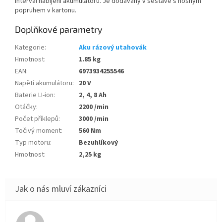
interval nabíjení akumulátoru. Je dodávaný v sestavě s nosným
popruhem v kartonu.
Doplňkové parametry
Kategorie
:
Aku rázový utahovák
Hmotnost
:
1.85 kg
EAN
:
6973934255546
Napětí akumulátoru
:
20 V
Baterie LI-ion
:
2, 4, 8 Ah
Otáčky
:
2200 /min
Počet příklepů
:
3000 /min
Točivý moment
:
560 Nm
Typ motoru
:
Bezuhlíkový
Hmotnost
:
2,25 kg