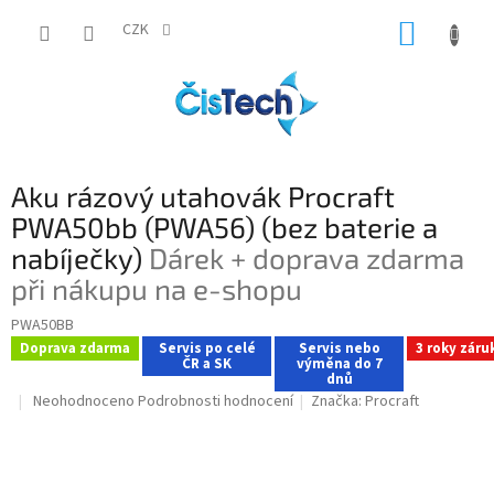
Přejít
NÁKUP
na
CZK
obsah
KOŠÍK
Aku rázový utahovák Procraft
PWA50bb (PWA56) (bez baterie a
nabíječky)
Dárek + doprava zdarma
při nákupu na e-shopu
PWA50BB
Doprava zdarma
Servis po celé
Servis nebo
3 roky záru
ČR a SK
výměna do 7
dnů
Průměrné
Neohodnoceno
Podrobnosti hodnocení
Značka:
Procraft
hodnocení
produktu
je
0,0