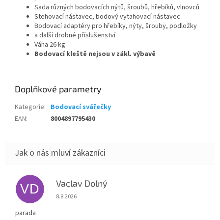
Sada různých bodovacích nýtů, šroubů, hřebíků, vlnovců
Stehovací nástavec, bodový vytahovací nástavec
Bodovací adaptéry pro hřebíky, nýty, šrouby, podložky
a další drobné příslušenství
Váha 26 kg
Bodovací kleště nejsou v zákl. výbavě
Doplňkové parametry
Kategorie
:
Bodovací svářečky
EAN
:
8004897795430
Vaclav Dolný
VD
Hodnocení obchodu je 5 z 5 hvězdiček.
8.8.2026
parada