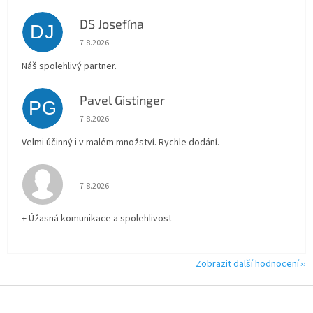
DS Josefína
DJ
Hodnocení obchodu je 5 z 5 hvězdiček.
7.8.2026
Náš spolehlivý partner.
Pavel Gistinger
PG
Hodnocení obchodu je 5 z 5 hvězdiček.
7.8.2026
Velmi účinný i v malém množství. Rychle dodání.
Hodnocení obchodu je 5 z 5 hvězdiček.
7.8.2026
+ Úžasná komunikace a spolehlivost
Zobrazit další hodnocení
Z
á