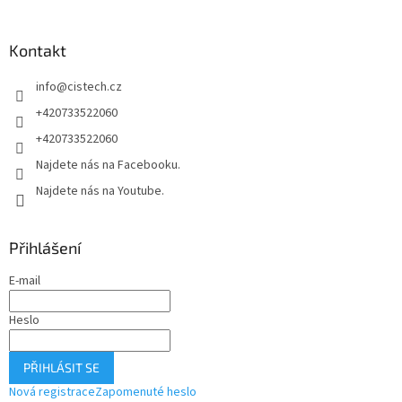
p
a
Kontakt
t
í
info
@
cistech.cz
+420733522060
+420733522060
Najdete nás na Facebooku.
Najdete nás na Youtube.
Přihlášení
E-mail
Heslo
PŘIHLÁSIT SE
Nová registrace
Zapomenuté heslo