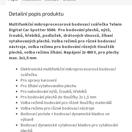
Detailní popis produktu
Multifunkční mikroprocesorová bodovací svářečka Telwin
Digital Car Spotter 5500. Pro bodování plechů, nýtů,
šroubů, hřebíků, podložek, drátových vlnovců, žíhaní
vytahovaných plechů. Volba režimů pro různé bodovací
nástroje, volba režimu pro bodování různých tlouštěk
plechů, volba režimu žíhání. Napájení 2x 400 V, pro plechy
max. 2x1,5 mm
Elektronická multifunkční mikroprocesorová bodovací
svářečka
Pro opravy karoserií
Pro žíhání vytahovaného plechu
Pro nabodování nýtů, šroubů, hřebíků
Pro bodování plechů do tloušťky 2x 1,5 mm
Volba režimů bodování pro různé tloušťky materiálů
Volba režimu pro různé bodovací nástroje
Bodovací pistole + bodovací dynamické kladivo ve
výbavě
Bodovací dynamické vytahovací kladivo pro vytahování
plechů