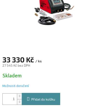
33 330 Kč
/ ks
27 545 Kč bez DPH
Měrná
Skladem
cena:
Možnosti doručení
Přidat do košíku