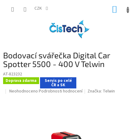
Přejít
NÁKUP
na
CZK
obsah
KOŠÍK
Bodovací svářečka Digital Car
Spotter 5500 - 400 V Telwin
AT-823232
Doprava zdarma
Servis po celé
ČR a SK
Průměrné
Neohodnoceno
Podrobnosti hodnocení
Značka:
Telwin
hodnocení
produktu
je
0,0
z
5
hvězdiček.