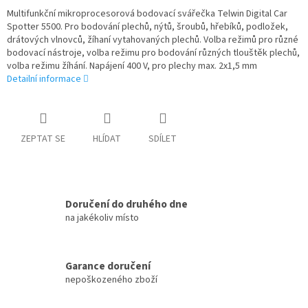
Multifunkční mikroprocesorová bodovací svářečka Telwin Digital Car
Spotter 5500. Pro bodování plechů, nýtů, šroubů, hřebíků, podložek,
drátových vlnovců, žíhaní vytahovaných plechů. Volba režimů pro různé
bodovací nástroje, volba režimu pro bodování různých tlouštěk plechů,
volba režimu žíhání. Napájení 400 V, pro plechy max. 2x1,5 mm
Detailní informace
ZEPTAT SE
HLÍDAT
SDÍLET
Doručení do druhého dne
na jakékoliv místo
Garance doručení
nepoškozeného zboží