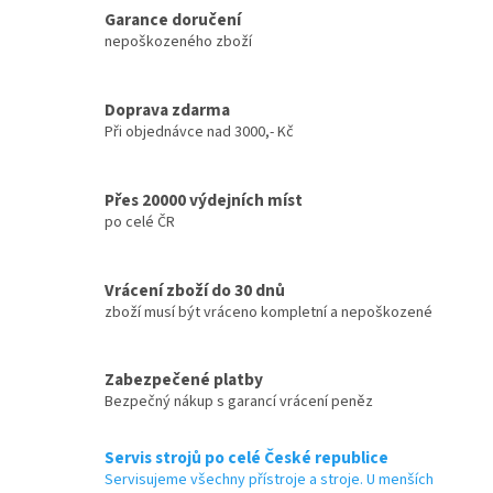
í
Garance doručení
p
nepoškozeného zboží
r
v
k
y
Doprava zdarma
v
Při objednávce nad 3000,- Kč
ý
p
i
Přes 20000 výdejních míst
s
po celé ČR
u
Vrácení zboží do 30 dnů
zboží musí být vráceno kompletní a nepoškozené
Zabezpečené platby
Bezpečný nákup s garancí vrácení peněz
Servis strojů po celé České republice
Servisujeme všechny přístroje a stroje. U menších