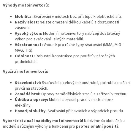
Výhody motoinvertorů:
Mobilita:
Svařování v místech bez přístupu k elektrické síti.
Nezávislost:
Nejste omezeni délkou kabelů a dostupností
zásuvek.
Vysoký výkon:
Moderní motoinvertory nabízejí dostatečný
výkon pro svařování i silných materiálů.
Všestrannost:
Vhodné pro různé typy svařování (MMA, MIG-
MAG, TIG).
Odolnost:
Robustní konstrukce pro použití v náročných
podmínkách.
Využití motoinvertorů:
Stavebnictví:
Svařování ocelových konstrukcí, potrubí a dalších
prvků na stavbách.
Zemědělství:
Opravy zemědělských strojů a zařízení v terénu.
Údržba a opravy:
Mobilní servisní práce v místech bez
elektřiny.
Havarijní služby:
Svařování při haváriích a výpadcích proudu.
Vyberte si z naší nabídky motoinvertorů!
Nabízíme širokou škálu
modelů s různými výkony a funkcemi pro
profesionální použití
.