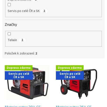
Servis po celé ČR a SK
2
Značky
Telwin
2
Položek k zobrazení:
2
V
Doprava zdarma
Doprava zdarma
ý
Servis po celé
Servis po celé
p
ČR a SK
ČR a SK
i
s
p
r
o
Motoinverter 204 CE
Motoinverter 264 CE