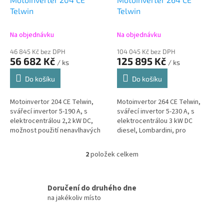
d
u
Telwin
Telwin
k
t
Na objednávku
Na objednávku
ů
46 845 Kč bez DPH
104 045 Kč bez DPH
56 682 Kč
125 895 Kč
/ ks
/ ks
Do košíku
Do košíku
Motoinvertor 204 CE Telwin,
Motoinvertor 264 CE Telwin,
svářecí invertor 5-190 A, s
svářecí invertor 5-230 A, s
elektrocentrálou 2,2 kW DC,
elektrocentrálou 3 kW DC
možnost použití nenavlhavých
diesel, Lombardini, pro
celulosových elektrod
montážní práce venku s
použitím i nenavlhavých
2
položek celkem
O
celulosových elektrod
v
l
á
Doručení do druhého dne
d
na jakékoliv místo
a
c