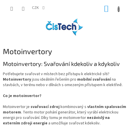
Přejít
NÁKUP
na
CZK
obsah
KOŠÍK
Motoinvertory
Motoinvertory: Svařování kdekoliv a kdykoliv
Potřebujete svařovat v místech bez přístupu k elektrické síti?
Motoinvertory
jsou ideálním řešením pro
mobilní svařování
na
stavbách, v terénu nebo v dílnách s omezeným přístupem k elektřině.
Co je motoinvertor?
Motoinvertor je
svařovací zdroj
kombinovaný s
vlastním spalovacím
motorem
. Tento motor pohání generátor, který vyrábí elektrickou
energii pro svařování. Díky tomu je motoinvertor
nezávislý na
externím zdroji energie
a umožňuje svařovat kdekoliv.