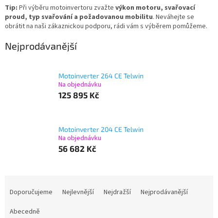
Tip:
Při výběru motoinvertoru zvažte
výkon motoru, svařovací
proud, typ svařování a požadovanou mobilitu
. Neváhejte se
obrátit na naši zákaznickou podporu, rádi vám s výběrem pomůžeme.
Nejprodávanější
Motoinverter 264 CE Telwin
Na objednávku
125 895 Kč
Motoinverter 204 CE Telwin
Na objednávku
56 682 Kč
Ř
a
Doporučujeme
Nejlevnější
Nejdražší
Nejprodávanější
z
e
Abecedně