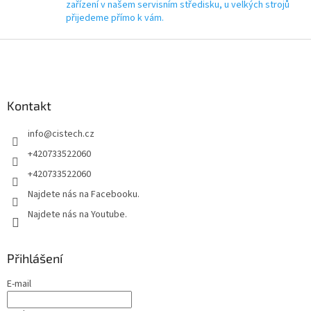
zařízení v našem servisním středisku, u velkých strojů
přijedeme přímo k vám.
Z
á
p
a
Kontakt
t
í
info
@
cistech.cz
+420733522060
+420733522060
Najdete nás na Facebooku.
Najdete nás na Youtube.
Přihlášení
E-mail