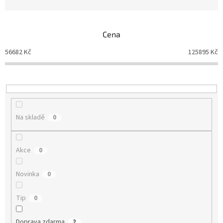
n
í
p
Cena
r
o
56682
Kč
125895
Kč
d
u
k
t
ů
Na skladě
0
Akce
0
Novinka
0
Tip
0
Doprava zdarma
2