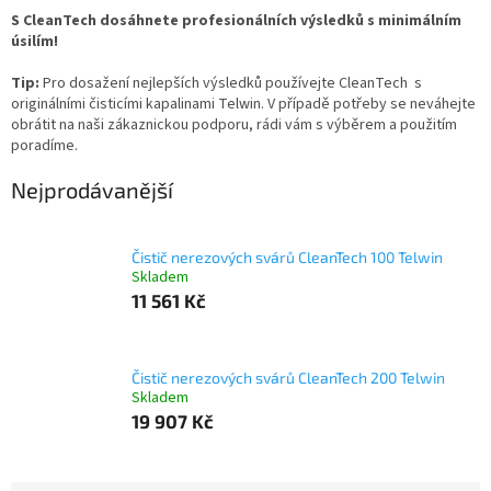
S CleanTech dosáhnete profesionálních výsledků s minimálním
úsilím!
Tip:
Pro dosažení nejlepších výsledků používejte CleanTech s
originálními čisticími kapalinami Telwin. V případě potřeby se neváhejte
obrátit na naši zákaznickou podporu, rádi vám s výběrem a použitím
poradíme.
Nejprodávanější
Čistič nerezových svárů CleanTech 100 Telwin
Skladem
11 561 Kč
Čistič nerezových svárů CleanTech 200 Telwin
Skladem
19 907 Kč