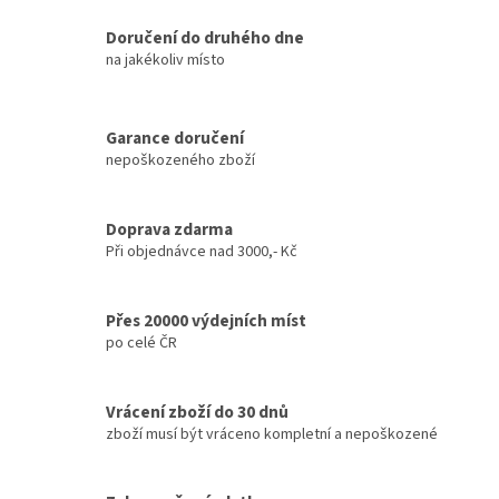
l
á
Doručení do druhého dne
d
na jakékoliv místo
a
c
í
Garance doručení
p
nepoškozeného zboží
r
v
k
y
Doprava zdarma
v
Při objednávce nad 3000,- Kč
ý
p
i
Přes 20000 výdejních míst
s
po celé ČR
u
Vrácení zboží do 30 dnů
zboží musí být vráceno kompletní a nepoškozené