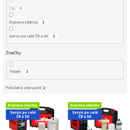
Tip
0
Doprava zdarma
2
Servis po celé ČR a SK
2
Značky
Telwin
2
Položek k zobrazení:
2
V
Doprava zdarma
Doprava zdarma
ý
Servis po celé
Servis po celé
p
ČR a SK
ČR a SK
i
s