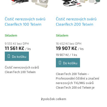
p
r
o
d
Čistič nerezových svárů
Čistič nerezových svárů
u
CleanTech 100 Telwin
CleanTech 200 Telwin
k
t
Skladem
Skladem
ů
9 555 Kč bez DPH
16 452 Kč bez DPH
11 561 Kč
19 907 Kč
/ ks
/ ks
Měrná
19 907 Kč / 1 ks
Do košíku
cena:
Do košíku
Čistič nerezových svárů
CleanTech 100 Telwin
CleanTech 200 Telwin –
Profesionální čištění a značení
nerezových TIG/MIG svárů
CleanTech 200 od Telwin je
kompletní systém pro čištění a
značení nerezové oceli po TIG a
2
položek celkem
O
MIG...
v