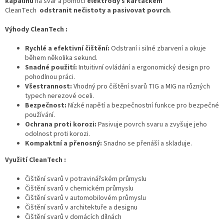
kapalinu
na svar a pomocí
elektrody s kartáčkem
CleanTech
odstranit nečistoty a pasivovat povrch
.
Výhody CleanTech :
Rychlé a efektivní čištění:
Odstraní i silné zbarvení a okuje
během několika sekund.
Snadné použití:
Intuitivní ovládání a ergonomický design pro
pohodlnou práci.
Všestrannost:
Vhodný pro čištění svarů TIG a MIG na různých
typech nerezové oceli.
Bezpečnost:
Nízké napětí a bezpečnostní funkce pro bezpečné
používání.
Ochrana proti korozi:
Pasivuje povrch svaru a zvyšuje jeho
odolnost proti korozi.
Kompaktní a přenosný:
Snadno se přenáší a skladuje.
Využití CleanTech :
Čištění svarů v potravinářském průmyslu
Čištění svarů v chemickém průmyslu
Čištění svarů v automobilovém průmyslu
Čištění svarů v architektuře a designu
Čištění svarů v domácích dílnách