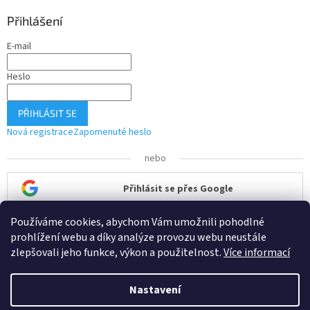
Přihlášení
E-mail
Heslo
PŘIHLÁSIT SE
Nová registrace
Zapomenuté heslo
nebo
Přihlásit se přes Google
Používáme cookies, abychom Vám umožnili pohodlné
Přihlásit se přes Seznam
prohlížení webu a díky analýze provozu webu neustále
zlepšovali jeho funkce, výkon a použitelnost.
Více informací
Nastavení
Vytvořil Shoptet