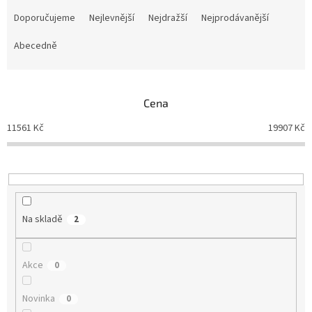
Ř
a
Doporučujeme
Nejlevnější
Nejdražší
Nejprodávanější
z
e
Abecedně
n
í
p
Cena
r
o
11561
Kč
19907
Kč
d
u
k
t
ů
Na skladě
2
Akce
0
Novinka
0