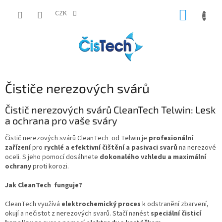
Přejít
NÁKUP
na
CZK
obsah
KOŠÍK
Čističe nerezových svárů
Čistič nerezových svárů CleanTech Telwin: Lesk
a ochrana pro vaše sváry
Čistič nerezových svárů CleanTech od Telwin je
profesionální
zařízení
pro
rychlé a efektivní čištění a pasivaci svarů
na nerezové
oceli. S jeho pomocí dosáhnete
dokonalého vzhledu a maximální
ochrany
proti korozi.
Jak CleanTech funguje?
CleanTech využívá
elektrochemický proces
k odstranění zbarvení,
okují a nečistot z nerezových svarů. Stačí nanést
speciální čisticí