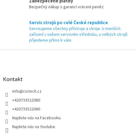
Zabezpečené platby
Bezpečný nákup s garancí vrácení peněz
Servis strojů po celé České republice
Servisujeme všechny přístroje a stroje. U menších
zařízení v našem servisním středisku, u velkých strojů
přijedeme přímo k vám.
Z
á
p
a
Kontakt
t
í
info
@
cistech.cz
+420733522060
+420733522060
Najdete nás na Facebooku.
Najdete nás na Youtube.