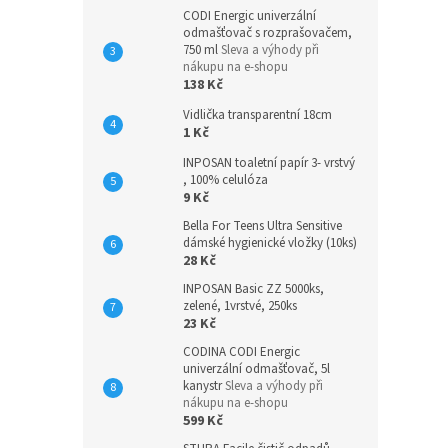
CODI Energic univerzální
odmašťovač s rozprašovačem,
750 ml
Sleva a výhody při
nákupu na e-shopu
138 Kč
Vidlička transparentní 18cm
1 Kč
INPOSAN toaletní papír 3- vrstvý
, 100% celulóza
9 Kč
Bella For Teens Ultra Sensitive
dámské hygienické vložky (10ks)
28 Kč
INPOSAN Basic ZZ 5000ks,
zelené, 1vrstvé, 250ks
23 Kč
CODINA CODI Energic
univerzální odmašťovač, 5l
kanystr
Sleva a výhody při
nákupu na e-shopu
599 Kč