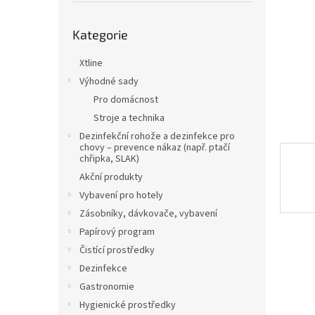
n
e
Přeskočit
l
Kategorie
kategorie
Xtline
Výhodné sady
Pro domácnost
Stroje a technika
Dezinfekční rohože a dezinfekce pro
chovy – prevence nákaz (např. ptačí
chřipka, SLAK)
Akční produkty
Vybavení pro hotely
Zásobníky, dávkovače, vybavení
Papírový program
Čistící prostředky
Dezinfekce
Gastronomie
Hygienické prostředky