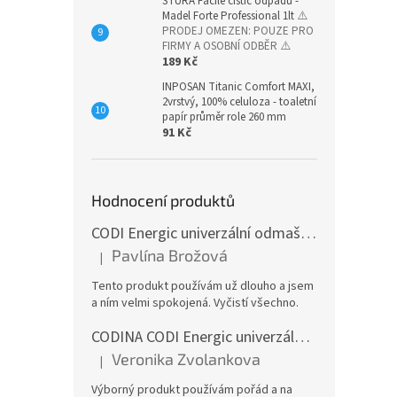
STURA Facile čistič odpadů -
Madel Forte Professional 1lt
⚠️
PRODEJ OMEZEN: POUZE PRO
FIRMY A OSOBNÍ ODBĚR ⚠️
189 Kč
INPOSAN Titanic Comfort MAXI,
2vrstvý, 100% celuloza - toaletní
papír průměr role 260 mm
91 Kč
Hodnocení produktů
CODI Energic univerzální odmašťovač s rozprašovačem, 750 ml
Pavlína Brožová
|
Hodnocení produktu je 5 z 5 hvězdiček.
Tento produkt používám už dlouho a jsem
a ním velmi spokojená. Vyčistí všechno.
CODINA CODI Energic univerzální odmašťovač, 5l kanystr
Veronika Zvolankova
|
Hodnocení produktu je 5 z 5 hvězdiček.
Výborný produkt používám pořád a na