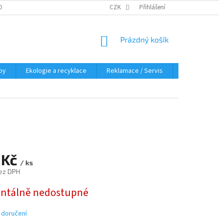
OBNÍCH ÚDAJŮ
KDE NÁS NAJDETE
CZK
Přihlášení
NÁKUPNÍ
Prázdný košík
KOŠÍK
py
Ekologie a recyklace
Reklamace / Servis
Hodnocení 
 Kč
/ ks
ez DPH
tálně nedostupné
 doručení