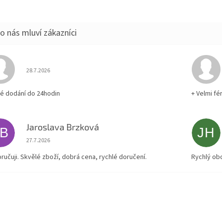
Hodnocení obchodu je 5 z 5 hvězdiček.
28.7.2026
lé dodání do 24hodin
+ Velmi fé
Jaroslava Brzková
JB
JH
Hodnocení obchodu je 5 z 5 hvězdiček.
27.7.2026
ručuji. Skvělé zboží, dobrá cena, rychlé doručení.
Rychlý ob