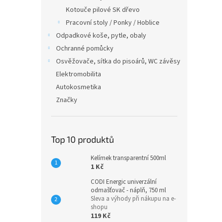
Kotouče pilové SK dřevo
Pracovní stoly / Ponky / Hoblice
Odpadkové koše, pytle, obaly
Ochranné pomůcky
Osvěžovače, sítka do pisoárů, WC závěsy
Elektromobilita
Autokosmetika
Značky
Top 10 produktů
Kelímek transparentní 500ml
1 Kč
CODI Energic univerzální
odmašťovač - náplň, 750 ml
Sleva a výhody při nákupu na e-
shopu
119 Kč