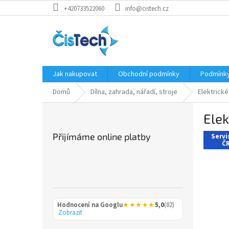
Přejít
+420733522060
info@cistech.cz
na
obsah
Jak nakupovat
Obchodní podmínky
Podmínky
Domů
Dílna, zahrada, nářadí, stroje
Elektrické
P
Ele
o
s
Přijímáme online platby
Servi
t
ČR
r
a
n
n
í
Hodnocení na Googlu
★★★★★
5,0
(82)
p
Zobrazit
a