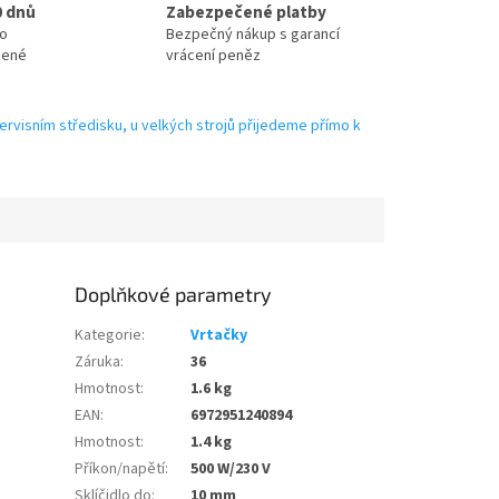
0 dnů
Zabezpečené platby
no
Bezpečný nákup s garancí
zené
vrácení peněz
ervisním středisku, u velkých strojů přijedeme přímo k
Doplňkové parametry
Kategorie
:
Vrtačky
Záruka
:
36
Hmotnost
:
1.6 kg
EAN
:
6972951240894
Hmotnost
:
1.4 kg
Příkon/napětí
:
500 W/230 V
Sklíčidlo do
:
10 mm