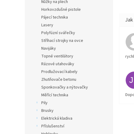
Nůžky na plech
Horkovzdušné pistole
Pájecí technika
Lasery
Polyfúzní svářečky
Stříhací strojky na ovce
Navijáky
Topné ventilátory
rych
Rázové utahováky
Prodlužovací kabely
Zhutňovače betonu
Sponkovačky a nýtovačky
Dopo
Měřící technika
Pily
Brusky
Elektrická kladiva
Příslušenství