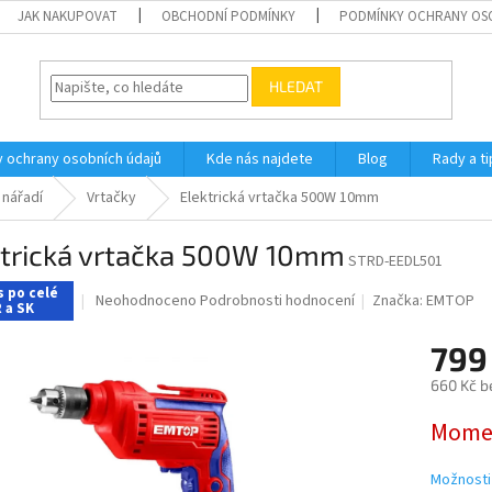
JAK NAKUPOVAT
OBCHODNÍ PODMÍNKY
PODMÍNKY OCHRANY OS
HLEDAT
 ochrany osobních údajů
Kde nás najdete
Blog
Rady a ti
 nářadí
Vrtačky
Elektrická vrtačka 500W 10mm
ktrická vrtačka 500W 10mm
STRD-EEDL501
s po celé
Průměrné
Neohodnoceno
Podrobnosti hodnocení
Značka:
EMTOP
 a SK
hodnocení
produktu
799
je
0,0
660 Kč b
z
Měrná
5
Momen
cena:
hvězdiček.
Možnosti