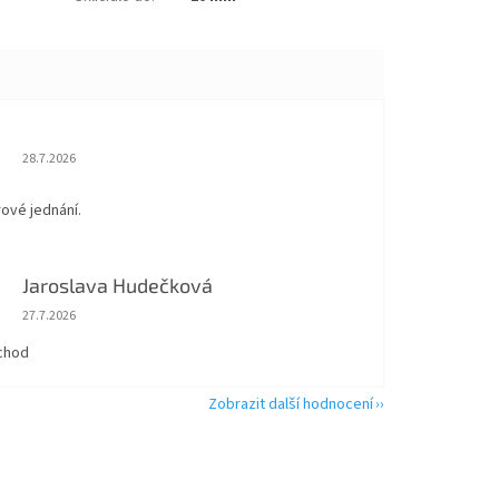
Hodnocení obchodu je 5 z 5 hvězdiček.
28.7.2026
rové jednání.
Jaroslava Hudečková
Hodnocení obchodu je 5 z 5 hvězdiček.
27.7.2026
chod
Zobrazit další hodnocení