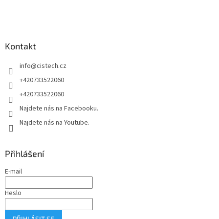
Z
á
p
a
Kontakt
t
í
info
@
cistech.cz
+420733522060
+420733522060
Najdete nás na Facebooku.
Najdete nás na Youtube.
Přihlášení
E-mail
Heslo
PŘIHLÁSIT SE