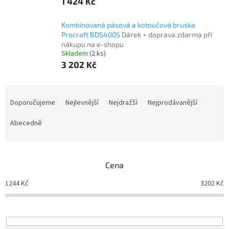
1 424 Kč
Kombinovaná pásová a kotoučová bruska
Procraft BDS400S
Dárek + doprava zdarma při
nákupu na e-shopu
Skladem
(2 ks)
3 202 Kč
Ř
a
Doporučujeme
Nejlevnější
Nejdražší
Nejprodávanější
z
e
Abecedně
n
í
p
Cena
r
o
1244
Kč
3202
Kč
d
u
k
t