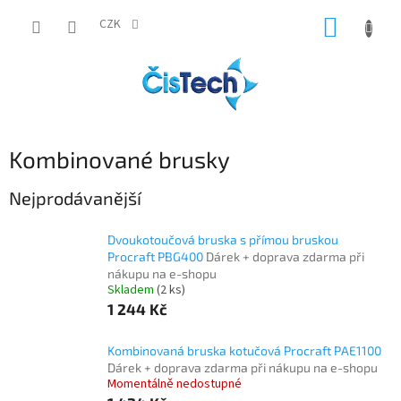
Přejít
NÁKUP
na
CZK
obsah
KOŠÍK
Kombinované brusky
Nejprodávanější
Dvoukotoučová bruska s přímou bruskou
Procraft PBG400
Dárek + doprava zdarma při
nákupu na e-shopu
Skladem
(2 ks)
1 244 Kč
Kombinovaná bruska kotučová Procraft PAE1100
Dárek + doprava zdarma při nákupu na e-shopu
Momentálně nedostupné