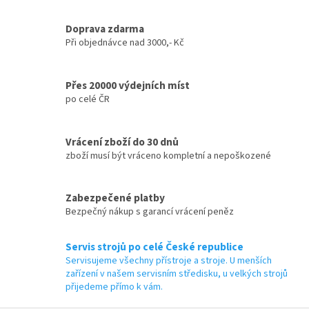
v
k
y
Doprava zdarma
v
Při objednávce nad 3000,- Kč
ý
p
i
Přes 20000 výdejních míst
s
po celé ČR
u
Vrácení zboží do 30 dnů
zboží musí být vráceno kompletní a nepoškozené
Zabezpečené platby
Bezpečný nákup s garancí vrácení peněz
Servis strojů po celé České republice
Servisujeme všechny přístroje a stroje. U menších
zařízení v našem servisním středisku, u velkých strojů
přijedeme přímo k vám.