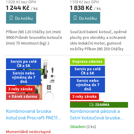
1 028 Kč bez DPH
1 519 Kč bez DPH
1 244 Kč
1 838 Kč
/ ks
/ ks
Do košíku
Do košíku
Příkon (W) 120 Otáčky (ot./min)
Součástí balení: kotouč, opěrné
9900 Průměr brusného kotouče
plochy pro obrobky a ochranné
(mm) 75 Hmotnost (kg) 2
sklo Indukční motor, gumové
nožičky Příkon (W) 250 Otáčky
(ot./min) 2980 Průměr brusného
kotouče (mm) 150 Brusný...
Servis po celé
Doprava zdarma
ČR a SK
Servis po celé
Servis nebo
ČR a SK
výměna do 7
Servis nebo
dnů
výměna do 7
3 roky záruka
dnů
+ Dárek zdarma
3 roky záruka
+ Dárek zdarma
ZDARMA
Z
D
Kombinovaná bruska
Kombinovaná pásová a
A
kotučová Procraft PAE1100
čelní kotoučová bruska
R
M
Dárek + doprava zdarma
Procraft BDS380
Dárek +
A
Skladem
(2 ks)
Průměrné
při nákupu na e-shopu
doprava zdarma při
Momentálně nedostupné
hodnocení