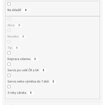
ů
Na skladě
4
Akce
0
Novinka
0
Tip
0
Doprava zdarma
3
Servis po celé ČR a SK
5
Servis nebo výměna do 7 dnů
5
3 roky záruka
5