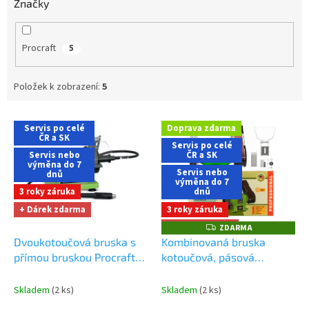
Značky
Procraft
5
Položek k zobrazení:
5
V
Servis po celé
Doprava zdarma
ý
ČR a SK
Servis po celé
p
Servis nebo
ČR a SK
i
výměna do 7
Servis nebo
dnů
s
výměna do 7
3 roky záruka
dnů
p
+ Dárek zdarma
3 roky záruka
r
o
+ Dárek zdarma
ZDARMA
Z
D
d
Dvoukotoučová bruska s
Kombinovaná bruska
A
u
přímou bruskou Procraft
kotoučová, pásová
R
M
k
PBG400
Dárek + doprava
Procraft PAE1350S
Dárek +
A
t
zdarma při nákupu na e-
doprava zdarma při
Skladem
(2 ks)
Skladem
(2 ks)
ů
shopu
nákupu na e-shopu