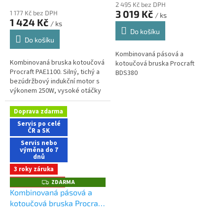
nákupu na e-shopu
2 495 Kč bez DPH
produktu
3 019 Kč
1 177 Kč bez DPH
/ ks
je
1 424 Kč
/ ks
5,0
Do košíku
z
Do košíku
5
Kombinovaná pásová a
hvězdiček.
Kombinovaná bruska kotoučová
kotoučová bruska Procraft
Procraft PAE1100. Silný, tichý a
BDS380
bezúdržbový indukční motor s
výkonem 250W, vysoké otáčky
až 2980 zaručuje perfektní
kvalitu broušení, průměr...
Doprava zdarma
Servis po celé
ČR a SK
Servis nebo
výměna do 7
dnů
3 roky záruka
+ Dárek zdarma
ZDARMA
Z
D
Kombinovaná pásová a
A
kotoučová bruska Procraft
R
M
BDS400S
Dárek + doprava
A