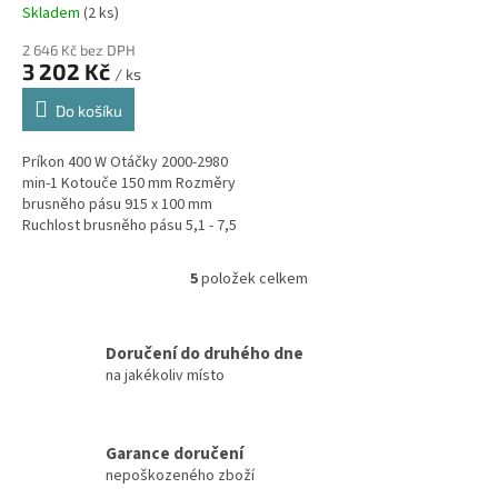
zdarma při nákupu na e-
Skladem
(2 ks)
shopu
2 646 Kč bez DPH
3 202 Kč
/ ks
Do košíku
Príkon 400 W Otáčky 2000-2980
min-1 Kotouče 150 mm Rozměry
brusněho pásu 915 x 100 mm
Ruchlost brusněho pásu 5,1 - 7,5
m/s Šikme nastavení 0° - 90°
Rozměry stolu 230 x 152 mm...
5
položek celkem
O
v
l
á
Doručení do druhého dne
d
na jakékoliv místo
a
c
í
Garance doručení
p
nepoškozeného zboží
r