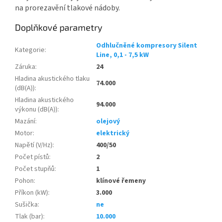
na prorezavění tlakové nádoby.
Doplňkové parametry
Odhlučněné kompresory Silent
Kategorie
:
Line, 0,1 - 7,5 kW
Záruka
:
24
Hladina akustického tlaku
74.000
(dB(A))
:
Hladina akustického
94.000
výkonu (dB(A))
:
Mazání
:
olejový
Motor
:
elektrický
Napětí (V/Hz)
:
400/50
Počet pístů
:
2
Počet stupňů
:
1
Pohon
:
klínové řemeny
Příkon (kW)
:
3.000
Sušička
:
ne
Tlak (bar)
:
10.000