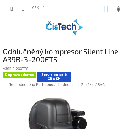
Přejít
NÁKUP
na
CZK
obsah
KOŠÍK
Odhlučněný kompresor Silent Line
A39B-3-200FTS
A39B-3-200FTS
Doprava zdarma
Servis po celé
ČR a SK
Průměrné
Neohodnoceno
Podrobnosti hodnocení
Značka:
ABAC
hodnocení
produktu
je
0,0
z
5
hvězdiček.