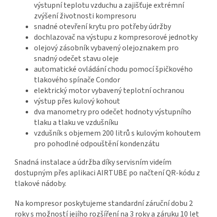
výstupní teplotu vzduchu a zajišťuje extrémní
zvýšení životnosti kompresoru
snadné otevření krytu pro potřeby údržby
dochlazovač na výstupu z kompresorové jednotky
olejový zásobník vybavený olejoznakem pro
snadný odečet stavu oleje
automatické ovládání chodu pomocí špičkového
tlakového spínače Condor
elektrický motor vybavený teplotní ochranou
výstup přes kulový kohout
dva manometry pro odečet hodnoty výstupního
tlaku a tlaku ve vzdušníku
vzdušník s objemem 200 litrů s kulovým kohoutem
pro pohodlné odpouštění kondenzátu
Snadná instalace a údržba díky servisním videím
dostupným přes aplikaci AIRTUBE po načtení QR-kódu z
tlakové nádoby.
Na kompresor poskytujeme standardní záruční dobu 2
roky s možností jejího rozšíření na 3 roky a záruku 10 let