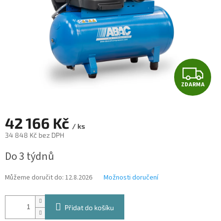
Z
ZDARMA
D
A
42 166 Kč
/ ks
R
34 848 Kč bez DPH
Měrná
M
Do 3 týdnů
cena:
A
Můžeme doručit do:
12.8.2026
Možnosti doručení
Přidat do košíku