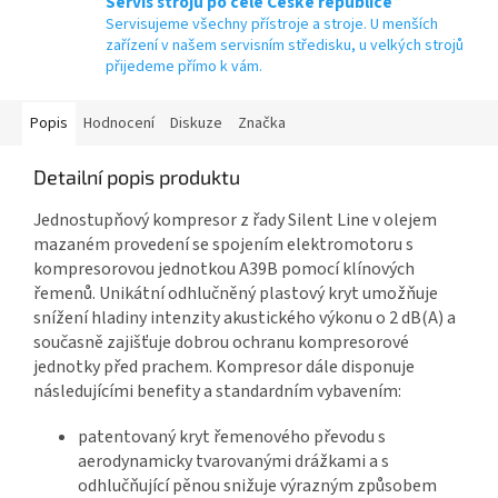
Servis strojů po celé České republice
Servisujeme všechny přístroje a stroje. U menších
zařízení v našem servisním středisku, u velkých strojů
přijedeme přímo k vám.
Popis
Hodnocení
Diskuze
Značka
Detailní popis produktu
Jednostupňový kompresor z řady Silent Line v olejem
mazaném provedení se spojením elektromotoru s
kompresorovou jednotkou A39B pomocí klínových
řemenů. Unikátní odhlučněný plastový kryt umožňuje
snížení hladiny intenzity akustického výkonu o 2 dB(A) a
současně zajišťuje dobrou ochranu kompresorové
jednotky před prachem. Kompresor dále disponuje
následujícími benefity a standardním vybavením:
patentovaný kryt řemenového převodu s
aerodynamicky tvarovanými drážkami a s
odhlučňující pěnou snižuje výrazným způsobem