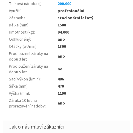
Tlaková nádoba (l)
:
200.000
Využití
:
profesionální
Zástavba
:
stacionární ležatý
Délka (mm)
:
1500
Hmotnost (kg)
:
94.000
Odhlučněný
:
ano
Otáčky (ot/min)
:
1300
Prodloužení záruky na
ano
dobu 3 let
:
Prodloužení záruky na
ne
dobu 5 let
:
Sací výkon (l/min)
:
486
Šířka (mm)
:
470
Výška (mm)
:
1190
Záruka 10 let na
ano
prorezavění nádoby
: