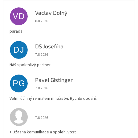
Vaclav Dolný
VD
Hodnocení obchodu je 5 z 5 hvězdiček.
8.8.2026
parada
DS Josefína
DJ
Hodnocení obchodu je 5 z 5 hvězdiček.
7.8.2026
Náš spolehlivý partner.
Pavel Gistinger
PG
Hodnocení obchodu je 5 z 5 hvězdiček.
7.8.2026
Velmi účinný i v malém množství. Rychle dodání.
Hodnocení obchodu je 5 z 5 hvězdiček.
7.8.2026
+ Úžasná komunikace a spolehlivost