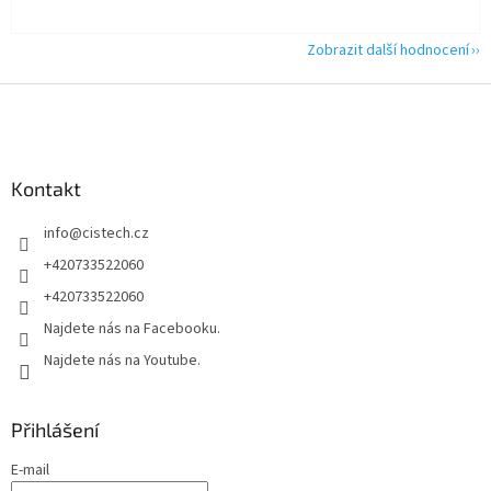
Zobrazit další hodnocení
Z
á
p
a
Kontakt
t
í
info
@
cistech.cz
+420733522060
+420733522060
Najdete nás na Facebooku.
Najdete nás na Youtube.
Přihlášení
E-mail