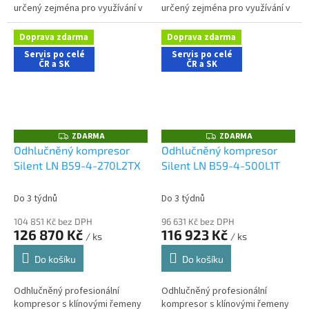
určený zejména pro využívání v
určený zejména pro využívání v
řemeslnických aplikacích s
řemeslnických aplikacích s
nároky na nízkou hlučnost
nároky na nízkou hlučnost
Doprava zdarma
Doprava zdarma
stroje....
stroje....
Servis po celé
Servis po celé
ČR a SK
ČR a SK
ZDARMA
ZDARMA
Z
Z
D
D
Odhlučněný kompresor
Odhlučněný kompresor
A
A
Silent LN B59-4-270L2TX
Silent LN B59-4-500L1T
R
R
M
M
A
A
Do 3 týdnů
Do 3 týdnů
104 851 Kč bez DPH
96 631 Kč bez DPH
126 870 Kč
116 923 Kč
/ ks
/ ks
Do košíku
Do košíku
Odhlučněný profesionální
Odhlučněný profesionální
kompresor s klínovými řemeny
kompresor s klínovými řemeny