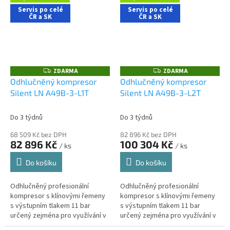
stroje....
stroje....
Servis po celé
Servis po celé
ČR a SK
ČR a SK
ZDARMA
ZDARMA
Z
Z
D
D
Odhlučněný kompresor
Odhlučněný kompresor
A
A
Silent LN A49B-3-L1T
Silent LN A49B-3-L2T
R
R
M
M
A
A
Do 3 týdnů
Do 3 týdnů
68 509 Kč bez DPH
82 896 Kč bez DPH
82 896 Kč
100 304 Kč
/ ks
/ ks
Do košíku
Do košíku
Odhlučněný profesionální
Odhlučněný profesionální
kompresor s klínovými řemeny
kompresor s klínovými řemeny
s výstupním tlakem 11 bar
s výstupním tlakem 11 bar
určený zejména pro využívání v
určený zejména pro využívání v
řemeslnických aplikacích s
řemeslnických aplikacích s