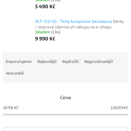
Skladem
(2 ks)
5 490 Kč
OLT-133/50 - Tichý kompresor bezolejový
Dárky
+ doprava zdarma při nákupu na e-shopu
Skladem
(2 ks)
9 990 Kč
Ř
a
Doporučujeme
Nejlevnější
Nejdražší
Nejprodávanější
z
e
Abecedně
n
í
p
Cena
r
o
28708
Kč
228259
Kč
d
u
k