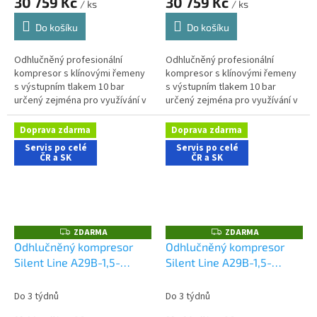
30 759 Kč
30 759 Kč
/ ks
/ ks
Do košíku
Do košíku
Odhlučněný profesionální
Odhlučněný profesionální
kompresor s klínovými řemeny
kompresor s klínovými řemeny
s výstupním tlakem 10 bar
s výstupním tlakem 10 bar
určený zejména pro využívání v
určený zejména pro využívání v
řemeslnických aplikacích s
řemeslnických aplikacích s
nároky na nízkou hlučnost
nároky na nízkou hlučnost
Doprava zdarma
Doprava zdarma
stroje....
stroje....
Servis po celé
Servis po celé
ČR a SK
ČR a SK
ZDARMA
ZDARMA
Z
Z
D
D
Odhlučněný kompresor
Odhlučněný kompresor
A
A
Silent Line A29B-1,5-
Silent Line A29B-1,5-
R
R
M
M
90FMS
90FTS
A
A
Do 3 týdnů
Do 3 týdnů