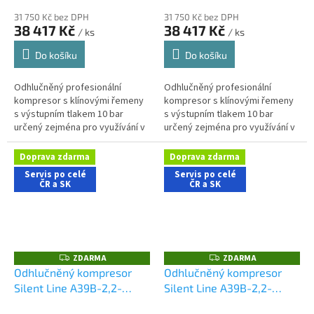
31 750 Kč bez DPH
31 750 Kč bez DPH
38 417 Kč
38 417 Kč
/ ks
/ ks
Do košíku
Do košíku
Odhlučněný profesionální
Odhlučněný profesionální
kompresor s klínovými řemeny
kompresor s klínovými řemeny
s výstupním tlakem 10 bar
s výstupním tlakem 10 bar
určený zejména pro využívání v
určený zejména pro využívání v
řemeslnických aplikacích s
řemeslnických aplikacích s
nároky na nízkou hlučnost
nároky na nízkou hlučnost
Doprava zdarma
Doprava zdarma
stroje....
stroje....
Servis po celé
Servis po celé
ČR a SK
ČR a SK
ZDARMA
ZDARMA
Z
Z
D
D
Odhlučněný kompresor
Odhlučněný kompresor
A
A
Silent Line A39B-2,2-
Silent Line A39B-2,2-
R
R
M
M
150FTS
200CMS
A
A