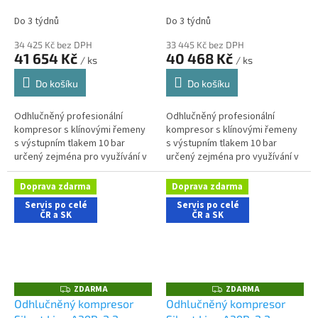
200CTS
200FTS
A
A
Do 3 týdnů
Do 3 týdnů
34 425 Kč bez DPH
33 445 Kč bez DPH
41 654 Kč
40 468 Kč
/ ks
/ ks
Do košíku
Do košíku
Odhlučněný profesionální
Odhlučněný profesionální
kompresor s klínovými řemeny
kompresor s klínovými řemeny
s výstupním tlakem 10 bar
s výstupním tlakem 10 bar
určený zejména pro využívání v
určený zejména pro využívání v
řemeslnických aplikacích s
dílenských aplikacích s nároky
nároky na nízkou hlučnost
na nízkou hlučnost stroje....
Doprava zdarma
Doprava zdarma
stroje....
Servis po celé
Servis po celé
ČR a SK
ČR a SK
ZDARMA
ZDARMA
Z
Z
D
D
Odhlučněný kompresor
Odhlučněný kompresor
A
A