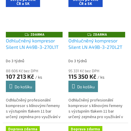
ČR a SK
ČR a SK
ZDARMA
ZDARMA
Z
Z
D
D
Odhlučněný kompresor
Odhlučněný kompresor
A
A
Silent LN A49B-3-270L1T
Silent LN A49B-3-270L2T
R
R
M
M
A
A
Do 3 týdnů
Do 3 týdnů
88 606 Kč bez DPH
95 331 Kč bez DPH
107 213 Kč
115 350 Kč
/ ks
/ ks
Do košíku
Do košíku
Odhlučněný profesionální
Odhlučněný profesionální
kompresor s klínovými řemeny
kompresor s klínovými řemeny
s výstupním tlakem 11 bar
s výstupním tlakem 11 bar
určený zejména pro využívání v
určený zejména pro využívání v
řemeslnických aplikacích s
řemeslnických aplikacích s
nároky na nízkou hlučnost
nároky na nízkou hlučnost
Doprava zdarma
Doprava zdarma