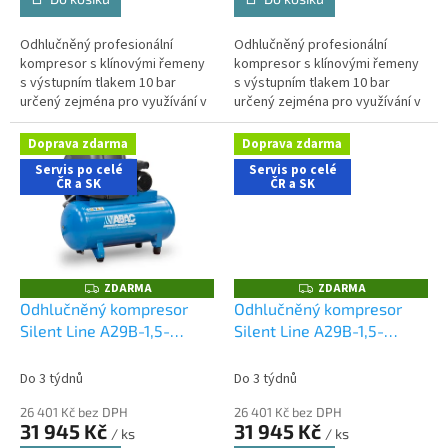
Odhlučněný profesionální
Odhlučněný profesionální
kompresor s klínovými řemeny
kompresor s klínovými řemeny
s výstupním tlakem 10 bar
s výstupním tlakem 10 bar
určený zejména pro využívání v
určený zejména pro využívání v
řemeslnických aplikacích s
řemeslnických aplikacích s
nároky na nízkou hlučnost
nároky na nízkou hlučnost
Doprava zdarma
Doprava zdarma
stroje....
stroje....
Servis po celé
Servis po celé
ČR a SK
ČR a SK
ZDARMA
ZDARMA
Z
Z
D
D
Odhlučněný kompresor
Odhlučněný kompresor
A
A
Silent Line A29B-1,5-
Silent Line A29B-1,5-
R
R
M
M
150FMS
150FTS
A
A
Do 3 týdnů
Do 3 týdnů
26 401 Kč bez DPH
26 401 Kč bez DPH
31 945 Kč
31 945 Kč
/ ks
/ ks