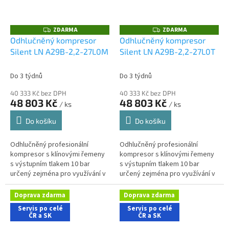
ZDARMA
ZDARMA
Z
Z
D
D
Odhlučněný kompresor
Odhlučněný kompresor
A
A
Silent LN A29B-2,2-27L0M
Silent LN A29B-2,2-27L0T
R
R
M
M
A
A
Do 3 týdnů
Do 3 týdnů
40 333 Kč bez DPH
40 333 Kč bez DPH
48 803 Kč
48 803 Kč
/ ks
/ ks
Do košíku
Do košíku
Odhlučněný profesionální
Odhlučněný profesionální
kompresor s klínovými řemeny
kompresor s klínovými řemeny
s výstupním tlakem 10 bar
s výstupním tlakem 10 bar
určený zejména pro využívání v
určený zejména pro využívání v
řemeslnických aplikacích s
řemeslnických aplikacích s
nároky na nízkou hlučnost
nároky na nízkou hlučnost
Doprava zdarma
Doprava zdarma
stroje....
stroje....
Servis po celé
Servis po celé
ČR a SK
ČR a SK