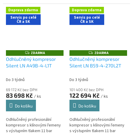
řemeslnických aplikacích s
dílenských aplikacích s nároky
nároky na nízkou hlučnost
na nízkou hlučnost stroje....
Doprava zdarma
Doprava zdarma
stroje....
Servis po celé
Servis po celé
ČR a SK
ČR a SK
ZDARMA
ZDARMA
Z
Z
D
D
Odhlučněný kompresor
Odhlučněný kompresor
A
A
Silent LN A49B-4-L1T
Silent LN B59-4-270L2T
R
R
M
M
A
A
Do 3 týdnů
Do 3 týdnů
69 172 Kč bez DPH
101 400 Kč bez DPH
83 698 Kč
122 694 Kč
/ ks
/ ks
Do košíku
Do košíku
Odhlučněný profesionální
Odhlučněný profesionální
kompresor s klínovými řemeny
kompresor s klínovými řemeny
s výstupním tlakem 11 bar
s výstupním tlakem 11 bar