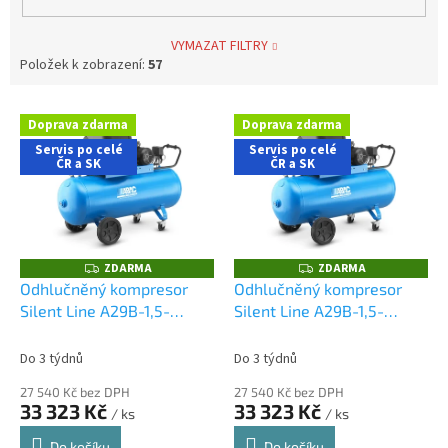
VYMAZAT FILTRY
Položek k zobrazení:
57
V
Doprava zdarma
Doprava zdarma
ý
Servis po celé
Servis po celé
p
ČR a SK
ČR a SK
i
s
p
r
o
ZDARMA
ZDARMA
Z
Z
D
D
d
Odhlučněný kompresor
Odhlučněný kompresor
A
A
u
Silent Line A29B-1,5-
Silent Line A29B-1,5-
R
R
M
M
k
150CMS
150CTS
A
A
t
Do 3 týdnů
Do 3 týdnů
ů
27 540 Kč bez DPH
27 540 Kč bez DPH
33 323 Kč
33 323 Kč
/ ks
/ ks
Do košíku
Do košíku