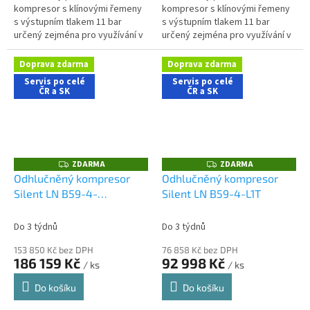
kompresor s klínovými řemeny
kompresor s klínovými řemeny
s výstupním tlakem 11 bar
s výstupním tlakem 11 bar
určený zejména pro využívání v
určený zejména pro využívání v
řemeslnických aplikacích s
aplikacích s nároky na nízkou
nároky na nízkou hlučnost
hlučnost stroje. Kompletní
Doprava zdarma
Doprava zdarma
stroje....
sestava...
Servis po celé
Servis po celé
ČR a SK
ČR a SK
ZDARMA
ZDARMA
Z
Z
D
D
Odhlučněný kompresor
Odhlučněný kompresor
A
A
Silent LN B59-4-
Silent LN B59-4-L1T
R
R
M
M
500L2TXD
A
A
Do 3 týdnů
Do 3 týdnů
153 850 Kč bez DPH
76 858 Kč bez DPH
186 159 Kč
92 998 Kč
/ ks
/ ks
Do košíku
Do košíku