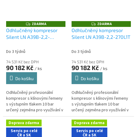
ZDARMA
ZDARMA
Z
Z
D
D
Odhlučněný kompresor
Odhlučněný kompresor
A
A
Silent LN A39B-2,2-
Silent LN A39B-2,2-270L1T
R
R
M
M
270L1M
A
A
Do 3 týdnů
Do 3 týdnů
74 531 Kč bez DPH
74 531 Kč bez DPH
90 182 Kč
90 182 Kč
/ ks
/ ks
Do košíku
Do košíku
Odhlučněný profesionální
Odhlučněný profesionální
kompresor s klínovými řemeny
kompresor s klínovými řemeny
s výstupním tlakem 10 bar
s výstupním tlakem 10 bar
určený zejména pro využívání v
určený zejména pro využívání v
řemeslnických aplikacích s
řemeslnických aplikacích s
nároky na nízkou hlučnost
nároky na nízkou hlučnost
Doprava zdarma
Doprava zdarma
stroje....
stroje....
Servis po celé
Servis po celé
ČR a SK
ČR a SK