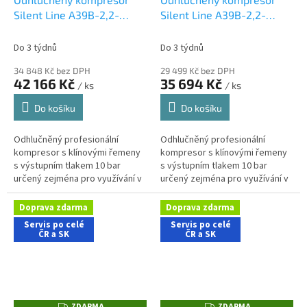
A
Silent Line A39B-2,2-
Silent Line A39B-2,2-
R
M
270FTS
90CMS
A
Do 3 týdnů
Do 3 týdnů
34 848 Kč bez DPH
29 499 Kč bez DPH
42 166 Kč
35 694 Kč
/ ks
/ ks
Do košíku
Do košíku
Odhlučněný profesionální
Odhlučněný profesionální
kompresor s klínovými řemeny
kompresor s klínovými řemeny
s výstupním tlakem 10 bar
s výstupním tlakem 10 bar
určený zejména pro využívání v
určený zejména pro využívání v
dílenských aplikacích s nároky
řemeslnických aplikacích s
na nízkou hlučnost stroje....
nároky na nízkou hlučnost
Doprava zdarma
Doprava zdarma
stroje....
Servis po celé
Servis po celé
ČR a SK
ČR a SK
ZDARMA
ZDARMA
Z
Z