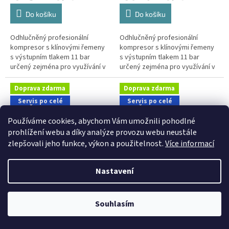
Do košíku
Do košíku
Odhlučněný profesionální
Odhlučněný profesionální
kompresor s klínovými řemeny
kompresor s klínovými řemeny
s výstupním tlakem 11 bar
s výstupním tlakem 11 bar
určený zejména pro využívání v
určený zejména pro využívání v
řemeslnických aplikacích s
aplikacích s nároky na nízkou
nároky na nízkou hlučnost
hlučnost stroje. Kompletní
Doprava zdarma
Doprava zdarma
stroje....
sestava...
Servis po celé
Servis po celé
ČR a SK
ČR a SK
Používáme cookies, abychom Vám umožnili pohodlné
prohlížení webu a díky analýze provozu webu neustále
zlepšovali jeho funkce, výkon a použitelnost.
Více informací
ZDARMA
ZDARMA
Z
Z
D
D
Nastavení
Odhlučněný kompresor
Odhlučněný kompresor
A
A
Silent LN B60-5,5-L2TX
Silent LN B70-7,5-500L2T
R
R
M
M
A
A
Souhlasím
Do 3 týdnů
Do 3 týdnů
99 349 Kč bez DPH
128 410 Kč bez DPH