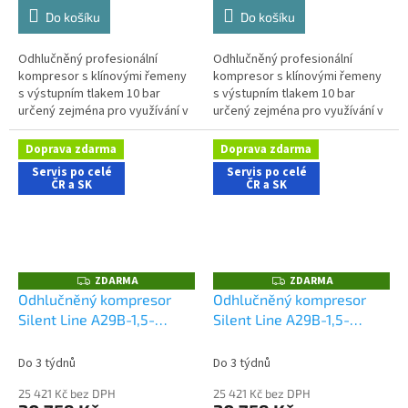
Do košíku
Do košíku
Odhlučněný profesionální
Odhlučněný profesionální
kompresor s klínovými řemeny
kompresor s klínovými řemeny
s výstupním tlakem 10 bar
s výstupním tlakem 10 bar
určený zejména pro využívání v
určený zejména pro využívání v
dílenských aplikacích s nároky
dílenských aplikacích s nároky
na nízkou hlučnost stroje....
na nízkou hlučnost stroje....
Doprava zdarma
Doprava zdarma
Servis po celé
Servis po celé
ČR a SK
ČR a SK
ZDARMA
ZDARMA
Z
Z
D
D
Odhlučněný kompresor
Odhlučněný kompresor
A
A
Silent Line A29B-1,5-
Silent Line A29B-1,5-
R
R
M
M
90CMS
90CTS
A
A
Do 3 týdnů
Do 3 týdnů
25 421 Kč bez DPH
25 421 Kč bez DPH