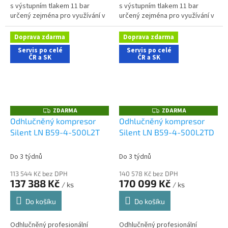
s výstupním tlakem 11 bar
s výstupním tlakem 11 bar
určený zejména pro využívání v
určený zejména pro využívání v
řemeslnických aplikacích s
řemeslnických aplikacích s
nároky na nízkou hlučnost
nároky na nízkou hlučnost
Doprava zdarma
Doprava zdarma
stroje....
stroje....
Servis po celé
Servis po celé
ČR a SK
ČR a SK
ZDARMA
ZDARMA
Z
Z
D
D
Odhlučněný kompresor
Odhlučněný kompresor
A
A
Silent LN B59-4-500L2T
Silent LN B59-4-500L2TD
R
R
M
M
A
A
Do 3 týdnů
Do 3 týdnů
113 544 Kč bez DPH
140 578 Kč bez DPH
137 388 Kč
170 099 Kč
/ ks
/ ks
Do košíku
Do košíku
Odhlučněný profesionální
Odhlučněný profesionální