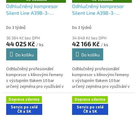
D
D
Odhlučněný kompresor
Odhlučněný kompresor
A
A
Silent Line A39B-3-
Silent Line A39B-3-
R
R
M
M
200CTS
200FTS
A
A
Do 3 týdnů
Do 3 týdnů
36 384 Kč bez DPH
34 848 Kč bez DPH
44 025 Kč
42 166 Kč
/ ks
/ ks
Do košíku
Do košíku
Odhlučněný profesionální
Odhlučněný profesionální
kompresor s klínovými řemeny
kompresor s klínovými řemeny
s výstupním tlakem 10 bar
s výstupním tlakem 10 bar
určený zejména pro využívání v
určený zejména pro využívání v
řemeslnických aplikacích s
dílenských aplikacích s nároky
nároky na nízkou hlučnost
na nízkou hlučnost stroje....
Doprava zdarma
Doprava zdarma
stroje....
Servis po celé
Servis po celé
ČR a SK
ČR a SK