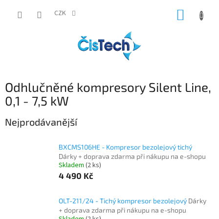
Přejít
NÁKUP
na
CZK
obsah
KOŠÍK
Odhlučněné kompresory Silent Line,
0,1 - 7,5 kW
Nejprodávanější
BXCMS106HE - Kompresor bezolejový tichý
Dárky + doprava zdarma při nákupu na e-shopu
Skladem
(2 ks)
4 490 Kč
OLT-211/24 - Tichý kompresor bezolejový
Dárky
+ doprava zdarma při nákupu na e-shopu