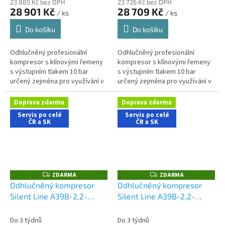
23 885 Kč bez DPH
23 726 Kč bez DPH
28 901 Kč
28 709 Kč
/ ks
/ ks
Do košíku
Do košíku
Odhlučněný profesionální
Odhlučněný profesionální
kompresor s klínovými řemeny
kompresor s klínovými řemeny
s výstupním tlakem 10 bar
s výstupním tlakem 10 bar
určený zejména pro využívání v
určený zejména pro využívání v
dílenských aplikacích s nároky
dílenských aplikacích s nároky
na nízkou hlučnost stroje....
na nízkou hlučnost stroje....
Doprava zdarma
Doprava zdarma
Servis po celé
Servis po celé
ČR a SK
ČR a SK
ZDARMA
ZDARMA
Z
Z
D
D
Odhlučněný kompresor
Odhlučněný kompresor
A
A
Silent Line A39B-2,2-
Silent Line A39B-2,2-
R
R
M
M
150CMS
150CTS
A
A
Do 3 týdnů
Do 3 týdnů