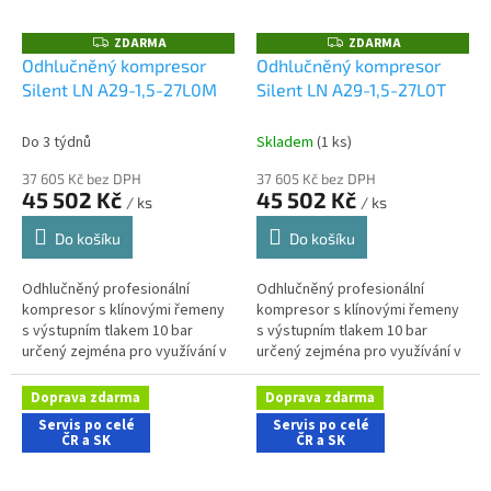
ZDARMA
ZDARMA
Z
Z
D
D
Odhlučněný kompresor
Odhlučněný kompresor
A
A
Silent LN A29-1,5-27L0M
Silent LN A29-1,5-27L0T
R
R
M
M
A
A
Do 3 týdnů
Skladem
(1 ks)
37 605 Kč bez DPH
37 605 Kč bez DPH
45 502 Kč
45 502 Kč
/ ks
/ ks
Do košíku
Do košíku
Odhlučněný profesionální
Odhlučněný profesionální
kompresor s klínovými řemeny
kompresor s klínovými řemeny
s výstupním tlakem 10 bar
s výstupním tlakem 10 bar
určený zejména pro využívání v
určený zejména pro využívání v
řemeslnických aplikacích s
řemeslnických aplikacích s
nároky na nízkou hlučnost
nároky na nízkou hlučnost
Doprava zdarma
Doprava zdarma
stroje....
stroje....
Servis po celé
Servis po celé
ČR a SK
ČR a SK