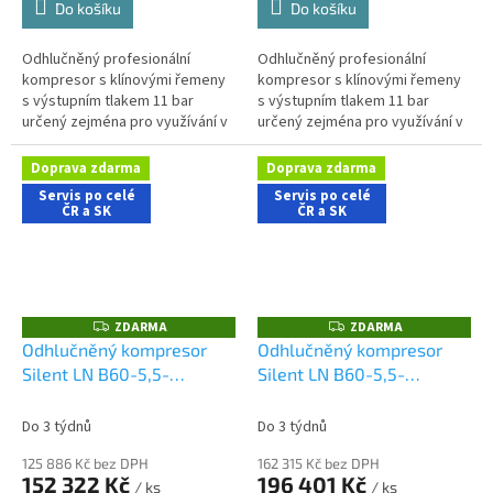
Do košíku
Do košíku
Odhlučněný profesionální
Odhlučněný profesionální
kompresor s klínovými řemeny
kompresor s klínovými řemeny
s výstupním tlakem 11 bar
s výstupním tlakem 11 bar
určený zejména pro využívání v
určený zejména pro využívání v
řemeslnických aplikacích s
aplikacích s nároky na nízkou
nároky na nízkou hlučnost
hlučnost stroje. Kompletní
Doprava zdarma
Doprava zdarma
stroje....
sestava...
Servis po celé
Servis po celé
ČR a SK
ČR a SK
ZDARMA
ZDARMA
Z
Z
D
D
Odhlučněný kompresor
Odhlučněný kompresor
A
A
Silent LN B60-5,5-
Silent LN B60-5,5-
R
R
M
M
500L2TX
500L2TXD
A
A
Do 3 týdnů
Do 3 týdnů
125 886 Kč bez DPH
162 315 Kč bez DPH
152 322 Kč
196 401 Kč
/ ks
/ ks