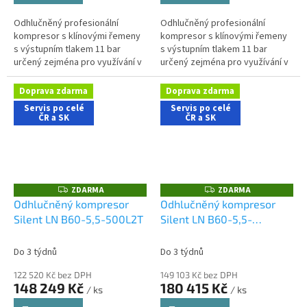
Odhlučněný profesionální
Odhlučněný profesionální
kompresor s klínovými řemeny
kompresor s klínovými řemeny
s výstupním tlakem 11 bar
s výstupním tlakem 11 bar
určený zejména pro využívání v
určený zejména pro využívání v
řemeslnických aplikacích s
řemeslnických aplikacích s
nároky na nízkou hlučnost
nároky na nízkou hlučnost
Doprava zdarma
Doprava zdarma
stroje....
stroje....
Servis po celé
Servis po celé
ČR a SK
ČR a SK
ZDARMA
ZDARMA
Z
Z
D
D
Odhlučněný kompresor
Odhlučněný kompresor
A
A
Silent LN B60-5,5-500L2T
Silent LN B60-5,5-
R
R
M
M
500L2TD
A
A
Do 3 týdnů
Do 3 týdnů
122 520 Kč bez DPH
149 103 Kč bez DPH
148 249 Kč
180 415 Kč
/ ks
/ ks