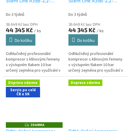
Silent Line A39B-2,2-
Silent Line A39B-2,2-
R
R
M
M
270CMS
270CTS
A
A
Do 3 týdnů
Do 3 týdnů
36 649 Kč bez DPH
36 649 Kč bez DPH
44 345 Kč
44 345 Kč
/ ks
/ ks
Do košíku
Do košíku
Odhlučněný profesionální
Odhlučněný profesionální
kompresor s klínovými řemeny
kompresor s klínovými řemeny
s výstupním tlakem 10 bar
s výstupním tlakem 10 bar
určený zejména pro využívání v
určený zejména pro využívání v
řemeslnických aplikacích s
řemeslnických aplikacích s
nároky na nízkou hlučnost
nároky na nízkou hlučnost
Doprava zdarma
Doprava zdarma
stroje....
stroje....
Servis po celé
ČR a SK
ZDARMA
Z
D
Odhlučněný kompresor
Odhlučněný kompresor