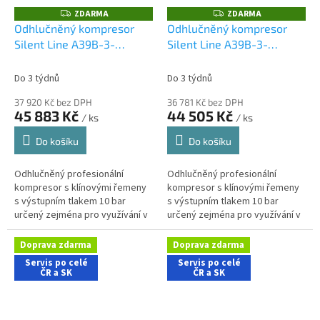
ZDARMA
ZDARMA
Z
Z
D
D
Odhlučněný kompresor
Odhlučněný kompresor
A
A
Silent Line A39B-3-
Silent Line A39B-3-
R
R
M
M
270CTS
270FTS
A
A
Do 3 týdnů
Do 3 týdnů
37 920 Kč bez DPH
36 781 Kč bez DPH
45 883 Kč
44 505 Kč
/ ks
/ ks
Do košíku
Do košíku
Odhlučněný profesionální
Odhlučněný profesionální
kompresor s klínovými řemeny
kompresor s klínovými řemeny
s výstupním tlakem 10 bar
s výstupním tlakem 10 bar
určený zejména pro využívání v
určený zejména pro využívání v
řemeslnických aplikacích s
dílenských aplikacích s nároky
nároky na nízkou hlučnost
na nízkou hlučnost stroje....
Doprava zdarma
Doprava zdarma
stroje....
Servis po celé
Servis po celé
ČR a SK
ČR a SK