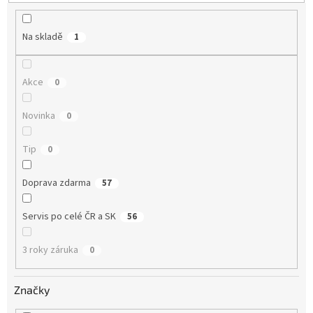
t
ů
Na skladě
1
Akce
0
Novinka
0
Tip
0
Doprava zdarma
57
Servis po celé ČR a SK
56
3 roky záruka
0
Značky