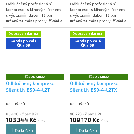
Odhlučněný profesionální
Odhlučněný profesionální
kompresor s klínovými řemeny
kompresor s klínovými řemeny
s výstupním tlakem 11 bar
s výstupním tlakem 11 bar
určený zejména pro využívání v
určený zejména pro využívání v
aplikacích s nároky na nízkou
řemeslnických aplikacích s
hlučnost stroje. Kompletní
nároky na nízkou hlučnost
Doprava zdarma
Doprava zdarma
sestava...
stroje....
Servis po celé
Servis po celé
ČR a SK
ČR a SK
ZDARMA
ZDARMA
Z
Z
D
D
Odhlučněný kompresor
Odhlučněný kompresor
A
A
Silent LN B59-4-L2T
Silent LN B59-4-L2TX
R
R
M
M
A
A
Do 3 týdnů
Do 3 týdnů
85 408 Kč bez DPH
90 223 Kč bez DPH
103 344 Kč
109 170 Kč
/ ks
/ ks
Do košíku
Do košíku