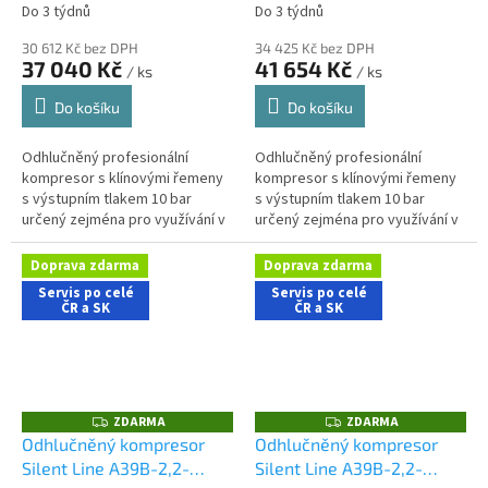
Do 3 týdnů
Do 3 týdnů
30 612 Kč bez DPH
34 425 Kč bez DPH
37 040 Kč
41 654 Kč
/ ks
/ ks
Do košíku
Do košíku
Odhlučněný profesionální
Odhlučněný profesionální
kompresor s klínovými řemeny
kompresor s klínovými řemeny
s výstupním tlakem 10 bar
s výstupním tlakem 10 bar
určený zejména pro využívání v
určený zejména pro využívání v
dílenských aplikacích s nároky
řemeslnických aplikacích s
na nízkou hlučnost stroje....
nároky na nízkou hlučnost
Doprava zdarma
Doprava zdarma
stroje....
Servis po celé
Servis po celé
ČR a SK
ČR a SK
ZDARMA
ZDARMA
Z
Z
D
D
Odhlučněný kompresor
Odhlučněný kompresor
A
A
Silent Line A39B-2,2-
Silent Line A39B-2,2-
R
R
M
M