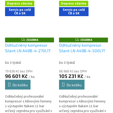
nároky na nízkou hlučnost
nároky na nízkou hlučnost
Doprava zdarma
Doprava zdarma
stroje....
stroje....
Servis po celé
Servis po celé
ČR a SK
ČR a SK
ZDARMA
ZDARMA
Z
Z
D
D
Odhlučněný kompresor
Odhlučněný kompresor
A
A
Silent LN A49B-4-270L1T
Silent LN A49B-4-500L1T
R
R
M
M
A
A
Do 3 týdnů
Do 3 týdnů
79 836 Kč bez DPH
86 968 Kč bez DPH
96 601 Kč
105 231 Kč
/ ks
/ ks
Do košíku
Do košíku
Odhlučněný profesionální
Odhlučněný profesionální
kompresor s klínovými řemeny
kompresor s klínovými řemeny
s výstupním tlakem 11 bar
s výstupním tlakem 11 bar
určený zejména pro využívání v
určený zejména pro využívání v