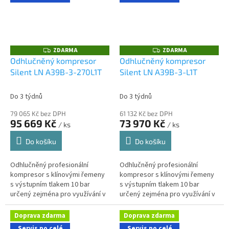
ZDARMA
ZDARMA
Z
Z
D
D
Odhlučněný kompresor
Odhlučněný kompresor
A
A
Silent LN A39B-3-270L1T
Silent LN A39B-3-L1T
R
R
M
M
A
A
Do 3 týdnů
Do 3 týdnů
79 065 Kč bez DPH
61 132 Kč bez DPH
95 669 Kč
73 970 Kč
/ ks
/ ks
Do košíku
Do košíku
Odhlučněný profesionální
Odhlučněný profesionální
kompresor s klínovými řemeny
kompresor s klínovými řemeny
s výstupním tlakem 10 bar
s výstupním tlakem 10 bar
určený zejména pro využívání v
určený zejména pro využívání v
řemeslnických aplikacích s
řemeslnických aplikacích s
nároky na nízkou hlučnost
nároky na nízkou hlučnost
Doprava zdarma
Doprava zdarma
stroje....
stroje....
Servis po celé
Servis po celé