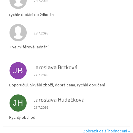
28.7.2026
rychlé dodání do 24hodin
Hodnocení obchodu je 5 z 5 hvězdiček.
28.7.2026
+ Velmi férové jednání.
Jaroslava Brzková
JB
Hodnocení obchodu je 5 z 5 hvězdiček.
27.7.2026
Doporučuji. Skvělé zboží, dobrá cena, rychlé doručení.
Jaroslava Hudečková
JH
Hodnocení obchodu je 5 z 5 hvězdiček.
27.7.2026
Rychlý obchod
Zobrazit další hodnocení