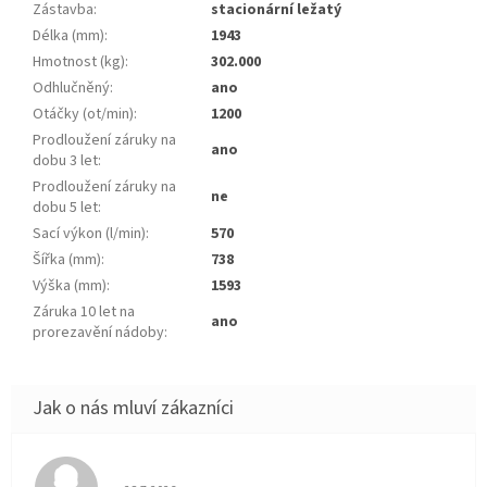
Zástavba
:
stacionární ležatý
Délka (mm)
:
1943
Hmotnost (kg)
:
302.000
Odhlučněný
:
ano
Otáčky (ot/min)
:
1200
Prodloužení záruky na
ano
dobu 3 let
:
Prodloužení záruky na
ne
dobu 5 let
:
Sací výkon (l/min)
:
570
Šířka (mm)
:
738
Výška (mm)
:
1593
Záruka 10 let na
ano
prorezavění nádoby
:
Hodnocení obchodu je 5 z 5 hvězdiček.