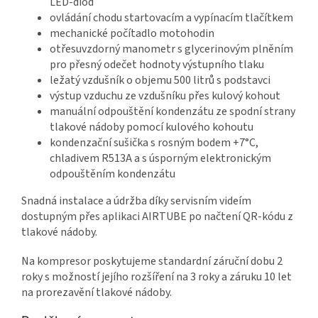
LED-diod
ovládání chodu startovacím a vypínacím tlačítkem
mechanické počítadlo motohodin
otřesuvzdorný manometr s glycerinovým plněním
pro přesný odečet hodnoty výstupního tlaku
ležatý vzdušník o objemu 500 litrů s podstavci
výstup vzduchu ze vzdušníku přes kulový kohout
manuální odpouštění kondenzátu ze spodní strany
tlakové nádoby pomocí kulového kohoutu
kondenzační sušička s rosným bodem +7°C,
chladivem R513A a s úsporným elektronickým
odpouštěním kondenzátu
Snadná instalace a údržba díky servisním videím
dostupným přes aplikaci AIRTUBE po načtení QR-kódu z
tlakové nádoby.
Na kompresor poskytujeme standardní záruční dobu 2
roky s možností jejího rozšíření na 3 roky a záruku 10 let
na prorezavění tlakové nádoby.