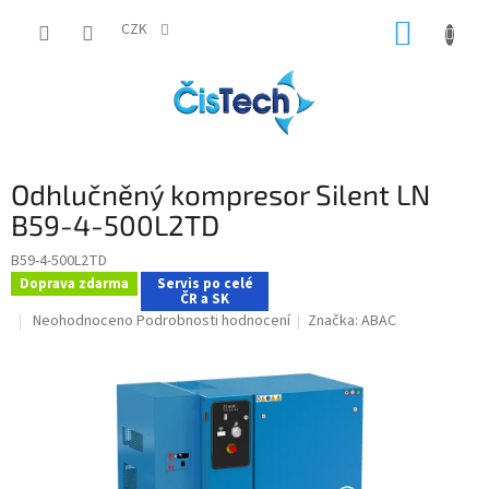
Přejít
NÁKUP
na
CZK
obsah
KOŠÍK
Odhlučněný kompresor Silent LN
B59-4-500L2TD
B59-4-500L2TD
Doprava zdarma
Servis po celé
ČR a SK
Průměrné
Neohodnoceno
Podrobnosti hodnocení
Značka:
ABAC
hodnocení
produktu
je
0,0
z
5
hvězdiček.