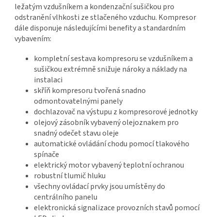
ležatým vzdušníkem a kondenzační sušičkou pro
odstranění vlhkosti ze stlačeného vzduchu. Kompresor
dále disponuje následujícími benefity a standardním
vybavením:
kompletní sestava kompresoru se vzdušníkem a
sušičkou extrémně snižuje nároky a náklady na
instalaci
skříň kompresoru tvořená snadno
odmontovatelnými panely
dochlazovač na výstupu z kompresorové jednotky
olejový zásobník vybavený olejoznakem pro
snadný odečet stavu oleje
automatické ovládání chodu pomocí tlakového
spínače
elektrický motor vybavený teplotní ochranou
robustní tlumič hluku
všechny ovládací prvky jsou umístěny do
centrálního panelu
elektronická signalizace provozních stavů pomocí