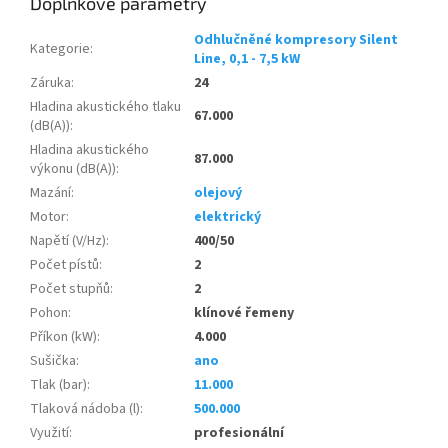
Doplňkové parametry
Odhlučněné kompresory Silent
Kategorie
:
Line, 0,1 - 7,5 kW
Záruka
:
24
Hladina akustického tlaku
67.000
(dB(A))
:
Hladina akustického
87.000
výkonu (dB(A))
:
Mazání
:
olejový
Motor
:
elektrický
Napětí (V/Hz)
:
400/50
Počet pístů
:
2
Počet stupňů
:
2
Pohon
:
klínové řemeny
Příkon (kW)
:
4.000
Sušička
:
ano
Tlak (bar)
:
11.000
Tlaková nádoba (l)
:
500.000
Využití
:
profesionální