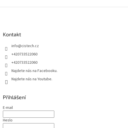
Z
á
p
a
Kontakt
t
í
info
@
cistech.cz
+420733522060
+420733522060
Najdete nás na Facebooku.
Najdete nás na Youtube.
Přihlášení
E-mail
Heslo