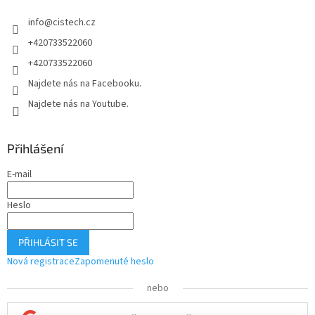
í
info
@
cistech.cz
+420733522060
+420733522060
Najdete nás na Facebooku.
Najdete nás na Youtube.
Přihlášení
E-mail
Heslo
PŘIHLÁSIT SE
Nová registrace
Zapomenuté heslo
nebo