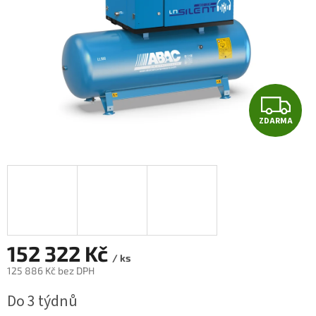
Z
ZDARMA
D
A
R
M
A
152 322 Kč
/ ks
125 886 Kč bez DPH
Měrná
Do 3 týdnů
cena: