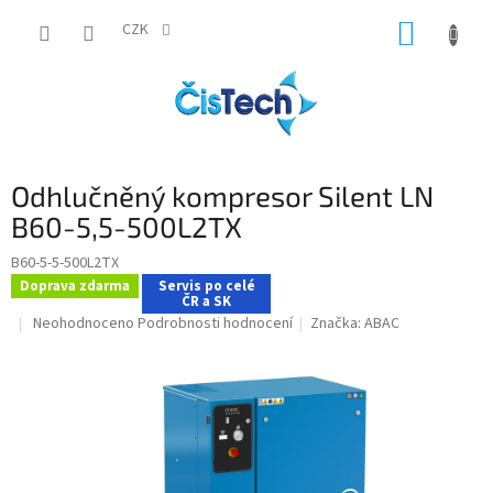
Přejít
NÁKUP
na
CZK
obsah
KOŠÍK
Odhlučněný kompresor Silent LN
B60-5,5-500L2TX
B60-5-5-500L2TX
Doprava zdarma
Servis po celé
ČR a SK
Průměrné
Neohodnoceno
Podrobnosti hodnocení
Značka:
ABAC
hodnocení
produktu
je
0,0
z
5
hvězdiček.