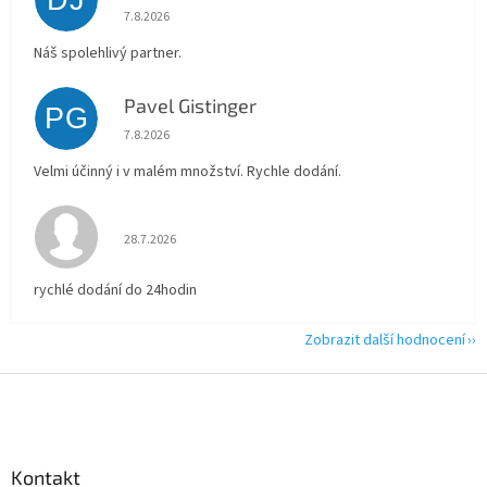
Hodnocení obchodu je 5 z 5 hvězdiček.
7.8.2026
Náš spolehlivý partner.
Pavel Gistinger
PG
Hodnocení obchodu je 5 z 5 hvězdiček.
7.8.2026
Velmi účinný i v malém množství. Rychle dodání.
Hodnocení obchodu je 5 z 5 hvězdiček.
28.7.2026
rychlé dodání do 24hodin
Zobrazit další hodnocení
Z
á
p
a
Kontakt
t