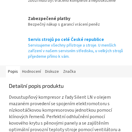
zboží musí být vráceno kompletní a nepoškozené
Zabezpečené platby
Bezpečný nákup s garancí vrácení peněz
Servis strojů po celé České republice
Servisujeme všechny přístroje a stroje. U menších
zařízení v našem servisním středisku, u velkých strojů
přijedeme přímo k vám.
Popis
Hodnocení
Diskuze
Značka
Detailní popis produktu
Dvoustupňový kompresor z řady Silent LN v olejem
mazaném provedení se spojením elektromotoru s
nízkootáčkovou kompresorovou jednotkou pomocí
klínových řemenů. Perfektní odhlučnění pomocí
kovového krytu s pěnovými panely a se zajištěním
optimální provozní teploty stroje pomocí ventilátoru a