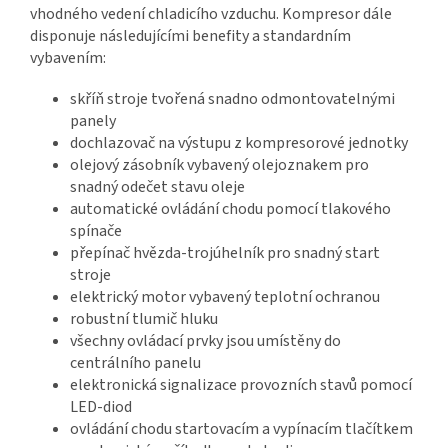
vhodného vedení chladicího vzduchu. Kompresor dále
disponuje následujícími benefity a standardním
vybavením:
skříň stroje tvořená snadno odmontovatelnými
panely
dochlazovač na výstupu z kompresorové jednotky
olejový zásobník vybavený olejoznakem pro
snadný odečet stavu oleje
automatické ovládání chodu pomocí tlakového
spínače
přepínač hvězda-trojúhelník pro snadný start
stroje
elektrický motor vybavený teplotní ochranou
robustní tlumič hluku
všechny ovládací prvky jsou umístěny do
centrálního panelu
elektronická signalizace provozních stavů pomocí
LED-diod
ovládání chodu startovacím a vypínacím tlačítkem