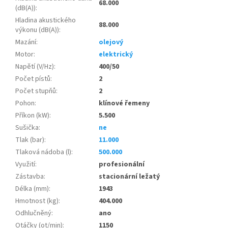
68.000
(dB(A))
:
Hladina akustického
88.000
výkonu (dB(A))
:
Mazání
:
olejový
Motor
:
elektrický
Napětí (V/Hz)
:
400/50
Počet pístů
:
2
Počet stupňů
:
2
Pohon
:
klínové řemeny
Příkon (kW)
:
5.500
Sušička
:
ne
Tlak (bar)
:
11.000
Tlaková nádoba (l)
:
500.000
Využití
:
profesionální
Zástavba
:
stacionární ležatý
Délka (mm)
:
1943
Hmotnost (kg)
:
404.000
Odhlučněný
:
ano
Otáčky (ot/min)
:
1150