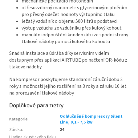
mechanické počítadlo motohodin
otřesuvzdorný manometr s glycerinovým plněním
pro přesný odečet hodnoty výstupního tlaku
ležatý vzdušník o objemu 500 litrů s podstavci
výstup vzduchu ze vzdušníku přes kulový kohout
manuální odpouštění kondenzátu ze spodní strany
tlakové nádoby pomocí kulového kohoutu
Snadná instalace a údržba díky servisním videím
dostupným přes aplikaci AIRTUBE po načtení QR-kódu z
tlakové nádoby.
Na kompresor poskytujeme standardní záruční dobu 2
roky s možností jejího rozšíření na 3 roky a záruku 10 let
na prorezavění tlakové nádoby.
Doplňkové parametry
Odhlučněné kompresory Silent
Kategorie
:
Line, 0,1 - 7,5 kW
Záruka
:
24
Hladina akustického tlaku