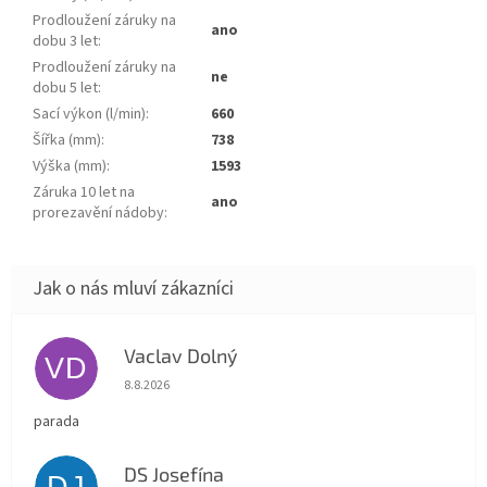
Prodloužení záruky na
ano
dobu 3 let
:
Prodloužení záruky na
ne
dobu 5 let
:
Sací výkon (l/min)
:
660
Šířka (mm)
:
738
Výška (mm)
:
1593
Záruka 10 let na
ano
prorezavění nádoby
:
Vaclav Dolný
VD
Hodnocení obchodu je 5 z 5 hvězdiček.
8.8.2026
parada
DS Josefína
DJ