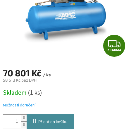
Z
ZDARMA
D
A
70 801 Kč
/ ks
R
58 513 Kč bez DPH
Měrná
M
Skladem
(1 ks)
cena:
A
Možnosti doručení
Přidat do košíku