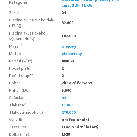
Kategorie
:
Line, 1,5 - 11 kW
Záruka
:
24
Hladina akustického tlaku
82.000
(dB(A))
:
Hladina akustického
102.000
výkonu (dB(A))
:
Mazání
:
olejový
Motor
:
elektrický
Napětí (V/Hz)
:
400/50
Počet pístů
:
2
Počet stupňů
:
2
Pohon
:
klínové řemeny
Příkon (kW)
:
5.500
Sušička
:
ne
Tlak (bar)
:
11.000
Tlaková nádoba (l)
:
270.000
Využití
:
profesionální
Zástavba
:
stacionární ležatý
Délka (mm)
:
1520