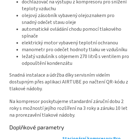
dochlazovač na výstupu z kompresoru pro snížení
teploty vzduchu
olejový zásobník vybavený olejoznakem pro
snadný odečet stavu oleje
automatické ovládání chodu pomocí tlakového
spínače
elektrický motor vybavený teplotní ochranou
manometr pro odečet hodnoty tlaku ve vzdušníku
ležatý vzdušník s objemem 270 litrů s ventilem pro
odpouštění kondenzátu
Snadná instalace a údržba díky servisním videím
dostupným přes aplikaci AIRTUBE po načtení QR-kódu z
tlakové nádoby.
Na kompresor poskytujeme standardní záruční dobu 2
roky s možností jejího rozšíření na 3 roky a záruku 10 let
na prorezavění tlakové nádoby.
Doplňkové parametry
Stacionární kompresory Pro