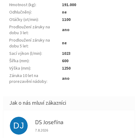
Hmotnost (kg)
:
191.000
Odhlučněný
:
ne
Otáčky (ot/min)
:
1100
Prodloužení záruky na
ano
dobu 3 let
:
Prodloužení záruky na
ne
dobu 5 let
:
Sací výkon (l/min)
:
1023
Šířka (mm)
:
600
Výška (mm)
:
1250
Záruka 10 let na
ano
prorezavění nádoby
:
DS Josefína
DJ
Hodnocení obchodu je 5 z 5 hvězdiček.
7.8.2026