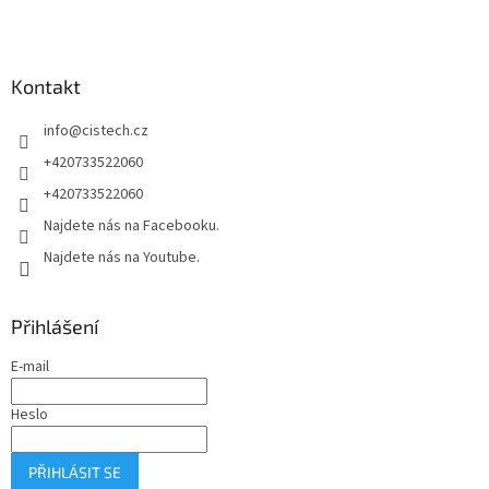
á
p
a
Kontakt
t
í
info
@
cistech.cz
+420733522060
+420733522060
Najdete nás na Facebooku.
Najdete nás na Youtube.
Přihlášení
E-mail
Heslo
PŘIHLÁSIT SE