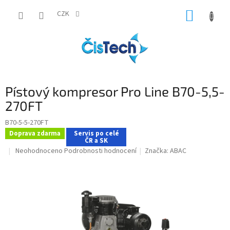
Přejít
NÁKUP
na
CZK
obsah
KOŠÍK
Pístový kompresor Pro Line B70-5,5-
270FT
B70-5-5-270FT
Doprava zdarma
Servis po celé
ČR a SK
Průměrné
Neohodnoceno
Podrobnosti hodnocení
Značka:
ABAC
hodnocení
produktu
je
0,0
z
5
hvězdiček.