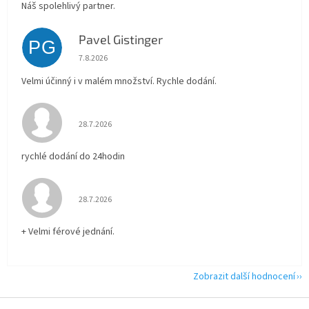
Náš spolehlivý partner.
Pavel Gistinger
PG
Hodnocení obchodu je 5 z 5 hvězdiček.
7.8.2026
Velmi účinný i v malém množství. Rychle dodání.
Hodnocení obchodu je 5 z 5 hvězdiček.
28.7.2026
rychlé dodání do 24hodin
Hodnocení obchodu je 5 z 5 hvězdiček.
28.7.2026
+ Velmi férové jednání.
Zobrazit další hodnocení
Z