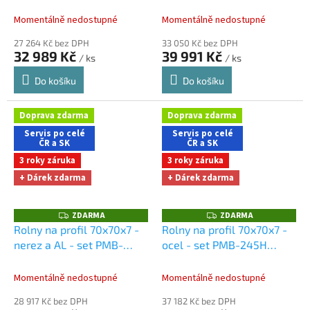
245H
Dárky + doprava
Dárky + doprava zdarma
A
A
zdarma při nákupu na e-
při nákupu na e-shopu
Momentálně nedostupné
Momentálně nedostupné
shopu
27 264 Kč bez DPH
33 050 Kč bez DPH
32 989 Kč
39 991 Kč
/ ks
/ ks
Do košíku
Do košíku
Doprava zdarma
Doprava zdarma
Servis po celé
Servis po celé
ČR a SK
ČR a SK
3 roky záruka
3 roky záruka
+ Dárek zdarma
+ Dárek zdarma
ZDARMA
ZDARMA
Z
Z
D
D
Rolny na profil 70x70x7 -
Rolny na profil 70x70x7 -
A
A
nerez a AL - set PMB-
ocel - set PMB-245H
R
R
M
M
245H
Dárky + doprava
Dárky + doprava zdarma
A
A
zdarma při nákupu na e-
při nákupu na e-shopu
Momentálně nedostupné
Momentálně nedostupné
shopu
28 917 Kč bez DPH
37 182 Kč bez DPH