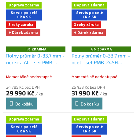
Doprava zdarma
Doprava zdarma
Servis po celé
Servis po celé
ČR a SK
ČR a SK
3 roky záruka
3 roky záruka
+ Dárek zdarma
+ Dárek zdarma
ZDARMA
ZDARMA
Z
Z
D
D
Rolny průměr 0-33,7 mm -
Rolny průměr 0-33,7 mm -
A
A
nerez a AL - set PMB-
ocel - set PMB-245H
R
R
M
M
245H
Dárky + doprava
Dárky + doprava zdarma
A
A
zdarma při nákupu na e-
při nákupu na e-shopu
Momentálně nedostupné
Momentálně nedostupné
shopu
24 785 Kč bez DPH
26 438 Kč bez DPH
29 990 Kč
31 990 Kč
/ ks
/ ks
Do košíku
Do košíku
Doprava zdarma
Doprava zdarma
Servis po celé
Servis po celé
ČR a SK
ČR a SK