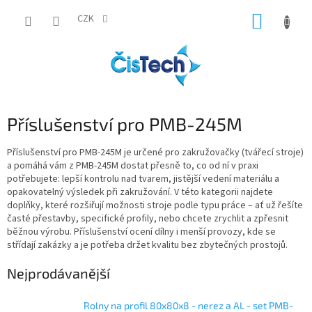
Přejít
NÁKUP
na
CZK
obsah
KOŠÍK
Příslušenství pro PMB-245M
Příslušenství pro PMB-245M je určené pro zakružovačky (tvářecí stroje)
a pomáhá vám z PMB-245M dostat přesně to, co od ní v praxi
potřebujete: lepší kontrolu nad tvarem, jistější vedení materiálu a
opakovatelný výsledek při zakružování. V této kategorii najdete
doplňky, které rozšiřují možnosti stroje podle typu práce – ať už řešíte
časté přestavby, specifické profily, nebo chcete zrychlit a zpřesnit
běžnou výrobu. Příslušenství ocení dílny i menší provozy, kde se
střídají zakázky a je potřeba držet kvalitu bez zbytečných prostojů.
Nejprodávanější
Rolny na profil 80x80x8 - nerez a AL - set PMB-