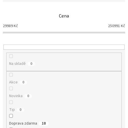
í
p
Cena
r
o
29989
Kč
250991
Kč
d
u
k
t
ů
Na skladě
0
Akce
0
Novinka
0
Tip
0
Doprava zdarma
18