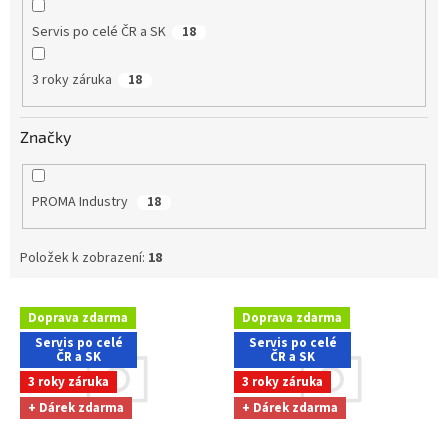
Servis po celé ČR a SK
18
3 roky záruka
18
Značky
PROMA Industry
18
Položek k zobrazení:
18
V
Doprava zdarma
Doprava zdarma
ý
Servis po celé
Servis po celé
p
ČR a SK
ČR a SK
i
3 roky záruka
3 roky záruka
s
+ Dárek zdarma
+ Dárek zdarma
p
r