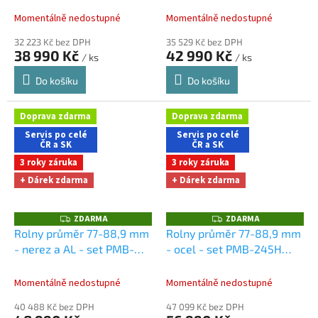
A
A
zdarma při nákupu na e-
při nákupu na e-shopu
Momentálně nedostupné
Momentálně nedostupné
shopu
32 223 Kč bez DPH
35 529 Kč bez DPH
38 990 Kč
42 990 Kč
/ ks
/ ks
Do košíku
Do košíku
Doprava zdarma
Doprava zdarma
Servis po celé
Servis po celé
ČR a SK
ČR a SK
3 roky záruka
3 roky záruka
+ Dárek zdarma
+ Dárek zdarma
ZDARMA
ZDARMA
Z
Z
D
D
Rolny průměr 77-88,9 mm
Rolny průměr 77-88,9 mm
A
A
- nerez a AL - set PMB-
- ocel - set PMB-245H
R
R
M
M
245H
Dárky + doprava
Dárky + doprava zdarma
A
A
zdarma při nákupu na e-
při nákupu na e-shopu
Momentálně nedostupné
Momentálně nedostupné
shopu
40 488 Kč bez DPH
47 099 Kč bez DPH