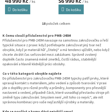
48 990 Kč
56 990 Kč
/ ks
/ ks
Do košíku
Do košíku
18
položek celkem
O
v
l
K čemu slouží příslušenství pro PMB-245M
á
Příslušenství pro PMB-245M navazuje na samotnou zakružovačku a řeší
d
typické situace z praxe: když potřebujete zakružovat jiný tvar než
a
obvykle, když je materiál hůř „čitelný“ a má tendenci ujíždět, nebo když
c
chcete zkrátit čas seřizování mezi zakázkami. Správně zvolený
í
doplněk často znamená méně zmetků, čistší rádius, stabilnější
p
opakování a hlavně klidnější práci obsluhy.
r
v
Co v této kategorii obvykle najdete
k
Do příslušenství pro zakružovačku PMB-245M typicky patří prvky, které
y
upravují kontakt s materiálem, jeho vedení a způsob tvarování. V praxi
v
jde o doplňky pro různé profily a průměry, komponenty pro přesnější
ý
nastavení a vedení, případně části, které usnadňují přestavbu stroje při
p
změně typu zakružování. Smyslem není „mít toho co nejvíc“, ale mít
i
správnou kombinaci pro vaše nejčastější výrobky a materiály.
s
u
Kde se používá a komu dává největší smysl