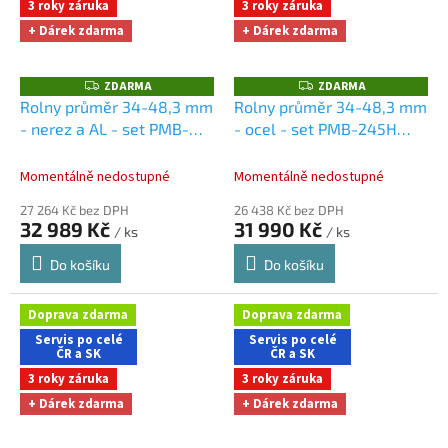
3 roky záruka
3 roky záruka
+ Dárek zdarma
+ Dárek zdarma
ZDARMA
ZDARMA
Z
Z
D
D
Rolny průměr 34-48,3 mm
Rolny průměr 34-48,3 mm
A
A
- nerez a AL - set PMB-
- ocel - set PMB-245H
R
R
M
M
245H
Dárky + doprava
Dárky + doprava zdarma
A
A
zdarma při nákupu na e-
při nákupu na e-shopu
Momentálně nedostupné
Momentálně nedostupné
shopu
27 264 Kč bez DPH
26 438 Kč bez DPH
32 989 Kč
31 990 Kč
/ ks
/ ks
Do košíku
Do košíku
Doprava zdarma
Doprava zdarma
Servis po celé
Servis po celé
ČR a SK
ČR a SK
3 roky záruka
3 roky záruka
+ Dárek zdarma
+ Dárek zdarma