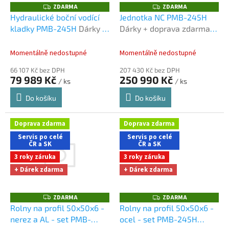
o
ZDARMA
ZDARMA
Z
Z
D
D
d
Hydraulické boční vodící
Jednotka NC PMB-245H
A
A
u
kladky PMB-245H
Dárky +
Dárky + doprava zdarma
R
R
M
M
k
doprava zdarma při
při nákupu na e-shopu
A
A
t
nákupu na e-shopu
Momentálně nedostupné
Momentálně nedostupné
ů
66 107 Kč bez DPH
207 430 Kč bez DPH
79 989 Kč
250 990 Kč
/ ks
/ ks
Do košíku
Do košíku
Doprava zdarma
Doprava zdarma
Servis po celé
Servis po celé
ČR a SK
ČR a SK
3 roky záruka
3 roky záruka
+ Dárek zdarma
+ Dárek zdarma
ZDARMA
ZDARMA
Z
Z
D
D
Rolny na profil 50x50x6 -
Rolny na profil 50x50x6 -
A
A
nerez a AL - set PMB-
ocel - set PMB-245H
R
R
M
M