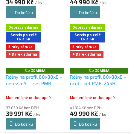
34 990 Kč
44 990 Kč
/ ks
/ ks
Do košíku
Do košíku
Doprava zdarma
Doprava zdarma
Servis po celé
Servis po celé
ČR a SK
ČR a SK
3 roky záruka
3 roky záruka
+ Dárek zdarma
+ Dárek zdarma
ZDARMA
ZDARMA
Z
Z
D
D
Rolny na profil 80x80x8 -
Rolny na profil 80x80x8 -
A
A
nerez a AL - set PMB-
ocel - set PMB-245H
R
R
M
M
245H
Dárky + doprava
Dárky + doprava zdarma
A
A
zdarma při nákupu na e-
při nákupu na e-shopu
Momentálně nedostupné
Momentálně nedostupné
shopu
33 050 Kč bez DPH
41 314 Kč bez DPH
39 991 Kč
49 990 Kč
/ ks
/ ks
Do košíku
Do košíku