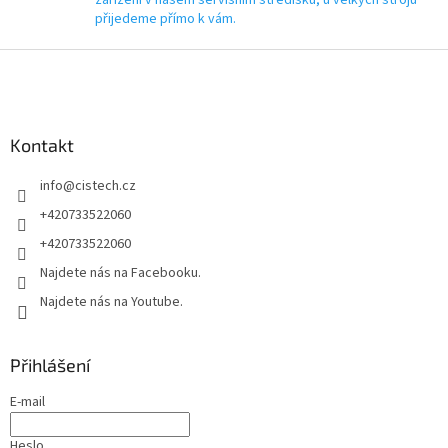
přijedeme přímo k vám.
Z
á
p
a
Kontakt
t
í
info
@
cistech.cz
+420733522060
+420733522060
Najdete nás na Facebooku.
Najdete nás na Youtube.
Přihlášení
E-mail
Heslo