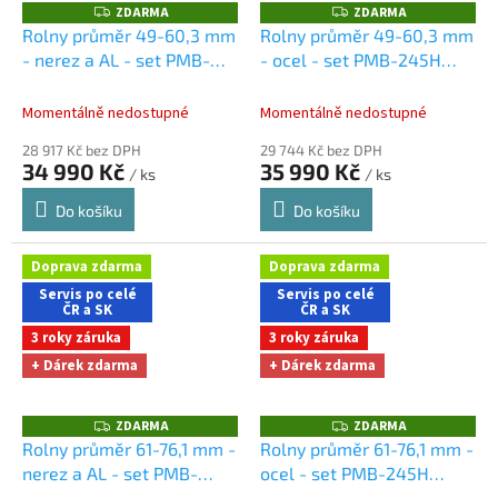
ZDARMA
ZDARMA
Z
Z
D
D
Rolny průměr 49-60,3 mm
Rolny průměr 49-60,3 mm
A
A
- nerez a AL - set PMB-
- ocel - set PMB-245H
R
R
M
M
245H
Dárky + doprava
Dárky + doprava zdarma
A
A
zdarma při nákupu na e-
při nákupu na e-shopu
Momentálně nedostupné
Momentálně nedostupné
shopu
28 917 Kč bez DPH
29 744 Kč bez DPH
34 990 Kč
35 990 Kč
/ ks
/ ks
Do košíku
Do košíku
Doprava zdarma
Doprava zdarma
Servis po celé
Servis po celé
ČR a SK
ČR a SK
3 roky záruka
3 roky záruka
+ Dárek zdarma
+ Dárek zdarma
ZDARMA
ZDARMA
Z
Z
D
D
Rolny průměr 61-76,1 mm -
Rolny průměr 61-76,1 mm -
A
A
nerez a AL - set PMB-
ocel - set PMB-245H
R
R
M
M
245H
Dárky + doprava
Dárky + doprava zdarma