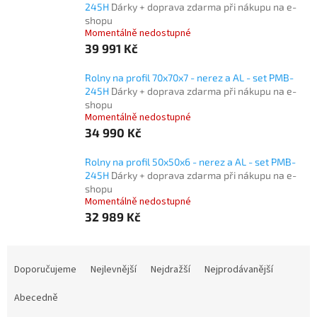
245H
Dárky + doprava zdarma při nákupu na e-
shopu
Momentálně nedostupné
39 991 Kč
Rolny na profil 70x70x7 - nerez a AL - set PMB-
245H
Dárky + doprava zdarma při nákupu na e-
shopu
Momentálně nedostupné
34 990 Kč
Rolny na profil 50x50x6 - nerez a AL - set PMB-
245H
Dárky + doprava zdarma při nákupu na e-
shopu
Momentálně nedostupné
32 989 Kč
Ř
a
Doporučujeme
Nejlevnější
Nejdražší
Nejprodávanější
z
e
Abecedně
n