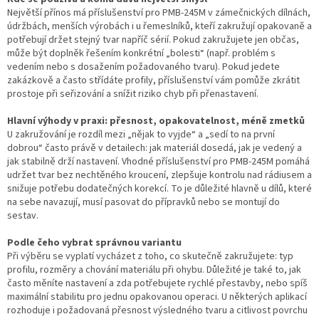
Největší přínos má příslušenství pro PMB-245M v zámečnických dílnách,
údržbách, menších výrobách i u řemeslníků, kteří zakružují opakovaně a
potřebují držet stejný tvar napříč sérií. Pokud zakružujete jen občas,
může být doplněk řešením konkrétní „bolesti“ (např. problém s
vedením nebo s dosažením požadovaného tvaru). Pokud jedete
zakázkově a často střídáte profily, příslušenství vám pomůže zkrátit
prostoje při seřizování a snížit riziko chyb při přenastavení.
Hlavní výhody v praxi: přesnost, opakovatelnost, méně zmetků
U zakružování je rozdíl mezi „nějak to vyjde“ a „sedí to na první
dobrou“ často právě v detailech: jak materiál dosedá, jak je vedený a
jak stabilně drží nastavení. Vhodné příslušenství pro PMB-245M pomáhá
udržet tvar bez nechtěného kroucení, zlepšuje kontrolu nad rádiusem a
snižuje potřebu dodatečných korekcí. To je důležité hlavně u dílů, které
na sebe navazují, musí pasovat do přípravků nebo se montují do
sestav.
Podle čeho vybrat správnou variantu
Při výběru se vyplatí vycházet z toho, co skutečně zakružujete: typ
profilu, rozměry a chování materiálu při ohybu. Důležité je také to, jak
často měníte nastavení a zda potřebujete rychlé přestavby, nebo spíš
maximální stabilitu pro jednu opakovanou operaci. U některých aplikací
rozhoduje i požadovaná přesnost výsledného tvaru a citlivost povrchu