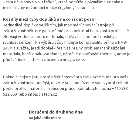
– tam dává smysl volit řešení, které pomůže s plynulým vedením a
minimalizuje nežádoucí otlaky či „zlomy“ v rádiusu.
Rozdíly mezi typy doplňků a na co si dát pozor
Jednotlivé doplňky se liší tím, jak moc mění chování stroje při
zakružování: některé jsou určené pro konkrétní tvarování a profil, jiné
zlepšují vedení a oporu materiálu, další cílí na pohodlí obsluhy a
rychlost seřízení. Při výběru vždy hlídejte kompatibilitu přímo s PMB-
245M a zvažte, jestli doplněk řeší váš reálný problém (např. ujíždění
materiálu, horší opakovatelnost, náročné dolaďování rádiusu), nebo jen
přidává funkci, kterou v provozu nevyužijete.
Pokud si nejste jistí, které příslušenství pro PMB-245M bude pro vaše
zakružování nejvhodnější, ozvěte se – pomůžeme vám vybrat řešení
podle profilu, materiálu i způsobu práce. Kontaktujte nás na +420 733
522 060 nebo info@cistech.cz
Doručení do druhého dne
na jakékoliv místo