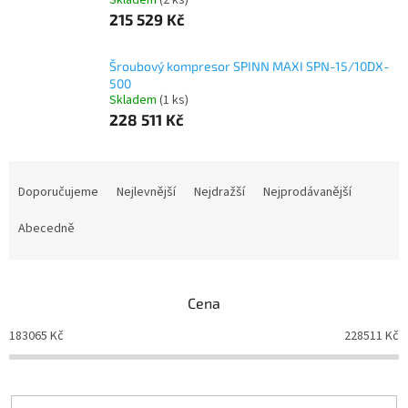
Skladem
(2 ks)
215 529 Kč
Šroubový kompresor SPINN MAXI SPN-15/10DX-
500
Skladem
(1 ks)
228 511 Kč
Ř
a
Doporučujeme
Nejlevnější
Nejdražší
Nejprodávanější
z
e
Abecedně
n
í
p
Cena
r
o
183065
Kč
228511
Kč
d
u
k