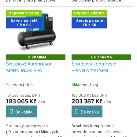
bar určený pro průmyslové
bar určený pro průmyslové
aplikace. Stacionární olejem
aplikace. Stacionární olejem
mazané provedení s příkonem
mazané provedení s příkonem
Doprava zdarma
Doprava zdarma
motoru 11 kW,...
motoru 15 kW,...
Servis po celé
Servis po celé
ČR a SK
ČR a SK
ZDARMA
ZDARMA
Z
Z
D
D
Šroubový kompresor
Šroubový kompresor
A
A
SPINN MAXI SPN-
SPINN MAXI SPN-
R
R
M
M
5,5/10DX-270
7,5/10DX-500
A
A
Skladem
(1 ks)
Skladem
(1 ks)
151 293 Kč bez DPH
168 088 Kč bez DPH
183 065 Kč
203 387 Kč
/ ks
/ ks
Do košíku
Do košíku
Šroubový kompresor s
Šroubový kompresor s
převodem pomocí klínových
převodem pomocí klínových