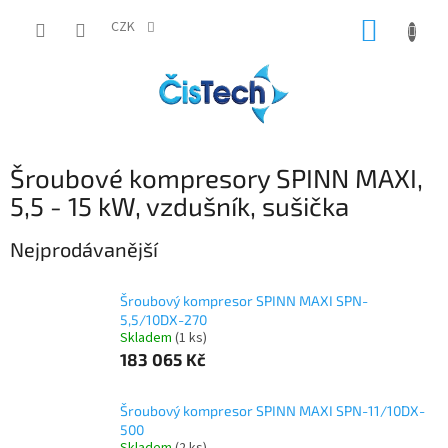
Přejít
NÁKUP
na
CZK
obsah
KOŠÍK
Šroubové kompresory SPINN MAXI,
5,5 - 15 kW, vzdušník, sušička
Nejprodávanější
Šroubový kompresor SPINN MAXI SPN-
5,5/10DX-270
Skladem
(1 ks)
183 065 Kč
Šroubový kompresor SPINN MAXI SPN-11/10DX-
500