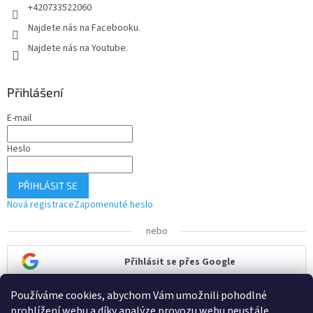
+420733522060
Najdete nás na Facebooku.
Najdete nás na Youtube.
Přihlášení
E-mail
Heslo
PŘIHLÁSIT SE
Nová registrace
Zapomenuté heslo
nebo
Přihlásit se přes Google
Používáme cookies, abychom Vám umožnili pohodlné
Přihlásit se přes Seznam
prohlížení webu a díky analýze provozu webu neustále