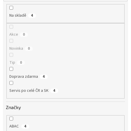
t
ů
Na skladě
4
Akce
0
Novinka
0
Tip
0
Doprava zdarma
4
Servis po celé ČR a SK
4
Značky
ABAC
4