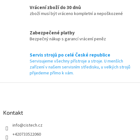
Vrácení zboží do 30 dnů
zboží musí být vráceno kompletní a nepoškozené
Zabezpečené platby
Bezpečný nákup s garancí vrácení peněz
Servis strojů po celé České republice
Servisujeme všechny přístroje a stroje. U menších
zařízení v našem servisním středisku, u velkých strojů
přijedeme přímo k vám.
Z
á
p
a
Kontakt
t
í
info
@
cistech.cz
+420733522060