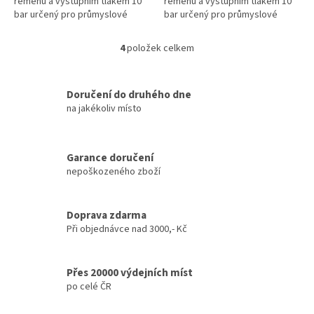
řemenů a výstupním tlakem 10
řemenů a výstupním tlakem 10
bar určený pro průmyslové
bar určený pro průmyslové
aplikace. Stacionární olejem
aplikace. Stacionární olejem
mazané provedení s příkonem
mazané provedení s příkonem
4
položek celkem
O
motoru 5,5 kW,...
motoru 7,5 kW,...
v
l
á
Doručení do druhého dne
d
na jakékoliv místo
a
c
í
Garance doručení
p
nepoškozeného zboží
r
v
k
y
Doprava zdarma
v
Při objednávce nad 3000,- Kč
ý
p
i
Přes 20000 výdejních míst
s
po celé ČR
u