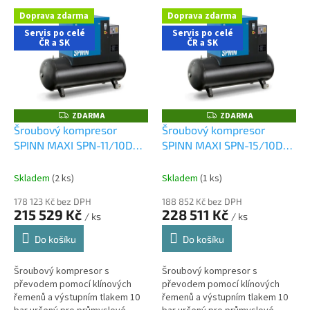
V
Doprava zdarma
Doprava zdarma
ý
Servis po celé
Servis po celé
p
ČR a SK
ČR a SK
i
s
p
r
o
ZDARMA
ZDARMA
Z
Z
D
D
d
Šroubový kompresor
Šroubový kompresor
A
A
u
SPINN MAXI SPN-11/10DX-
SPINN MAXI SPN-15/10DX-
R
R
M
M
k
500
500
A
A
t
Skladem
(2 ks)
Skladem
(1 ks)
ů
178 123 Kč bez DPH
188 852 Kč bez DPH
215 529 Kč
228 511 Kč
/ ks
/ ks
Do košíku
Do košíku
Šroubový kompresor s
Šroubový kompresor s
převodem pomocí klínových
převodem pomocí klínových
řemenů a výstupním tlakem 10
řemenů a výstupním tlakem 10