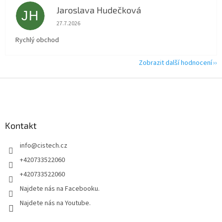
Jaroslava Hudečková
JH
Hodnocení obchodu je 5 z 5 hvězdiček.
27.7.2026
Rychlý obchod
Zobrazit další hodnocení
Z
á
p
a
Kontakt
t
í
info
@
cistech.cz
+420733522060
+420733522060
Najdete nás na Facebooku.
Najdete nás na Youtube.