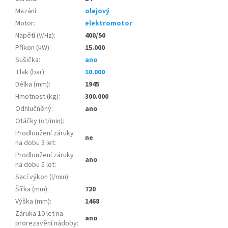
Mazání
:
olejový
Motor
:
elektromotor
Napětí (V/Hz)
:
400/50
Příkon (kW)
:
15.000
Sušička
:
ano
Tlak (bar)
:
10.000
Délka (mm)
:
1945
Hmotnost (kg)
:
300.000
Odhlučněný
:
ano
Otáčky (ot/min)
:
Prodloužení záruky
ne
na dobu 3 let
:
Prodloužení záruky
ano
na dobu 5 let
:
Sací výkon (l/min)
:
Šířka (mm)
:
720
Výška (mm)
:
1468
Záruka 10 let na
ano
prorezavění nádoby
: