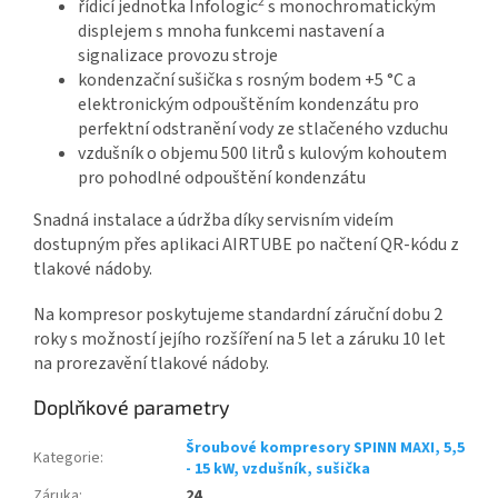
2
řídicí jednotka Infologic
s monochromatickým
displejem s mnoha funkcemi nastavení a
signalizace provozu stroje
kondenzační sušička s rosným bodem +5 °C a
elektronickým odpouštěním kondenzátu pro
perfektní odstranění vody ze stlačeného vzduchu
vzdušník o objemu 500 litrů s kulovým kohoutem
pro pohodlné odpouštění kondenzátu
Snadná instalace a údržba díky servisním videím
dostupným přes aplikaci AIRTUBE po načtení QR-kódu z
tlakové nádoby.
Na kompresor poskytujeme standardní záruční dobu 2
roky s možností jejího rozšíření na 5 let a záruku 10 let
na prorezavění tlakové nádoby.
Doplňkové parametry
Šroubové kompresory SPINN MAXI, 5,5
Kategorie
:
- 15 kW, vzdušník, sušička
Záruka
:
24