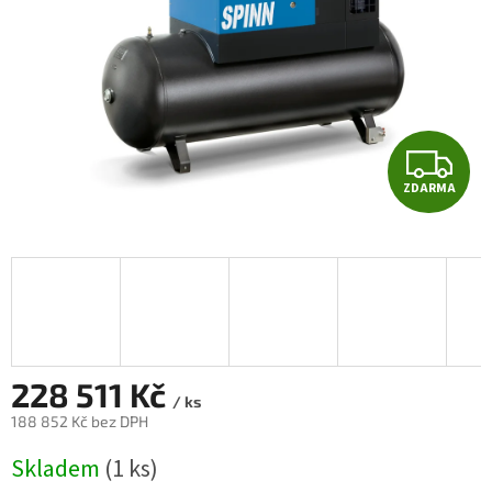
Z
ZDARMA
D
A
R
M
A
228 511 Kč
/ ks
188 852 Kč bez DPH
Měrná
Skladem
(1 ks)
cena: