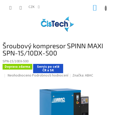
Přejít
NÁKUP
na
CZK
obsah
KOŠÍK
Šroubový kompresor SPINN MAXI
SPN-15/10DX-500
SPN-15/10DX-500
Doprava zdarma
Servis po celé
ČR a SK
Průměrné
Neohodnoceno
Podrobnosti hodnocení
Značka:
ABAC
hodnocení
produktu
je
0,0
z
5
hvězdiček.