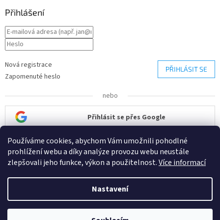
Přihlášení
Nová registrace
PŘIHLÁSIT SE
Zapomenuté heslo
nebo
Přihlásit se přes Google
Používáme cookies, abychom Vám umožnili pohodlné
Přihlásit se přes Seznam
prohlížení webu a díky analýze provozu webu neustále
zlepšovali jeho funkce, výkon a použitelnost.
Více informací
Nastavení
Vytvořil Shoptet