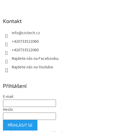
á
p
a
Kontakt
t
í
info
@
cistech.cz
+420733522060
+420733522060
Najdete nás na Facebooku.
Najdete nás na Youtube.
Přihlášení
E-mail
Heslo
PŘIHLÁSIT SE