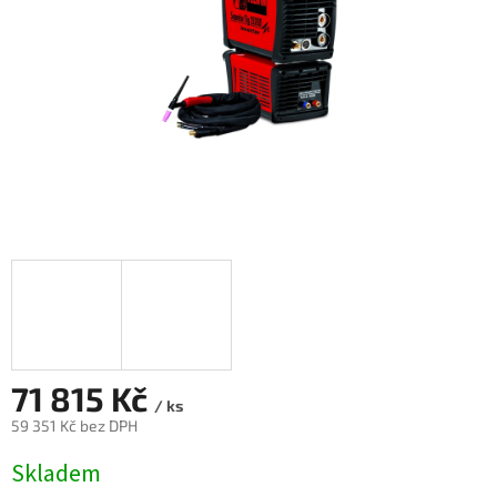
71 815 Kč
/ ks
59 351 Kč bez DPH
Měrná
Skladem
cena: