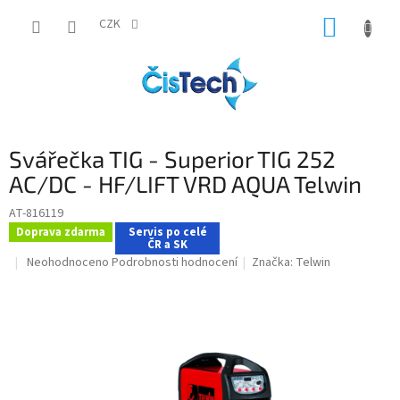
Přejít
NÁKUP
na
CZK
obsah
KOŠÍK
Svářečka TIG - Superior TIG 252
AC/DC - HF/LIFT VRD AQUA Telwin
AT-816119
Doprava zdarma
Servis po celé
ČR a SK
Průměrné
Neohodnoceno
Podrobnosti hodnocení
Značka:
Telwin
hodnocení
produktu
je
0,0
z
5
hvězdiček.