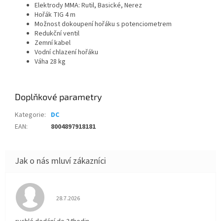
Elektrody MMA: Rutil, Basické, Nerez
Hořák TIG 4 m
Možnost dokoupení hořáku s potenciometrem
Redukční ventil
Zemní kabel
Vodní chlazení hořáku
Váha 28 kg
Doplňkové parametry
Kategorie
:
DC
EAN
:
8004897918181
Hodnocení obchodu je 5 z 5 hvězdiček.
28.7.2026