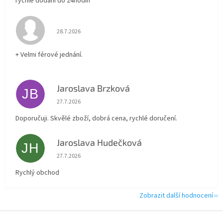
rychlé dodání do 24hodin
Hodnocení obchodu je 5 z 5 hvězdiček.
28.7.2026
+ Velmi férové jednání.
Jaroslava Brzková
JB
Hodnocení obchodu je 5 z 5 hvězdiček.
27.7.2026
Doporučuji. Skvělé zboží, dobrá cena, rychlé doručení.
Jaroslava Hudečková
JH
Hodnocení obchodu je 5 z 5 hvězdiček.
27.7.2026
Rychlý obchod
Zobrazit další hodnocení
Z