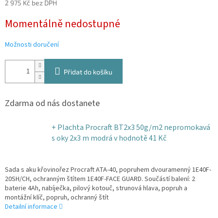
2 975 Kč bez DPH
Měrná
Momentálně nedostupné
cena:
Možnosti doručení
Přidat do košíku
Zdarma od nás dostanete
+ Plachta Procraft BT2x3 50g/m2 nepromokavá
s oky 2x3 m modrá
v hodnotě 41 Kč
Sada s aku křovinořez Procraft ATA-40, popruhem dvouramenný 1E40F-
20SH/CH, ochranným štítem 1E40F-FACE GUARD. Součástí balení: 2
baterie 4Ah, nabíječka, pilový kotouč, strunová hlava, popruh a
montážní klíč, popruh, ochranný štít
Detailní informace