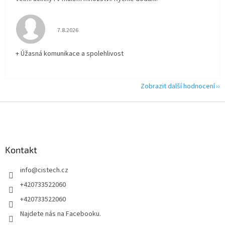
Hodnocení obchodu je 5 z 5 hvězdiček.
7.8.2026
+ Úžasná komunikace a spolehlivost
Zobrazit další hodnocení
Z
á
p
a
Kontakt
t
í
info
@
cistech.cz
+420733522060
+420733522060
Najdete nás na Facebooku.