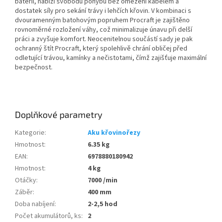
baterií, nabízí svobodu pohybu bez omezení kabelem a
dostatek síly pro sekání trávy i lehčích křovin. V kombinaci s
dvouramenným batohovým popruhem Procraft je zajištěno
rovnoměrné rozložení váhy, což minimalizuje únavu při delší
práci a zvyšuje komfort. Neocenitelnou součástí sady je pak
ochranný štít Procraft, který spolehlivě chrání obličej před
odletující trávou, kamínky a nečistotami, čímž zajišťuje maximální
bezpečnost.
Doplňkové parametry
Kategorie
:
Aku křovinořezy
Hmotnost
:
6.35 kg
EAN
:
6978880180942
Hmotnost
:
4 kg
Otáčky
:
7000 /min
Záběr
:
400 mm
Doba nabíjení
:
2-2,5 hod
Počet akumulátorů, ks
:
2