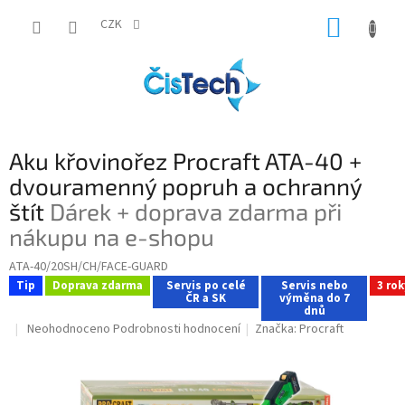
Přejít
NÁKUP
na
CZK
obsah
KOŠÍK
Aku křovinořez Procraft ATA-40 +
dvouramenný popruh a ochranný
štít
Dárek + doprava zdarma při
nákupu na e-shopu
ATA-40/20SH/CH/FACE-GUARD
Tip
Doprava zdarma
Servis po celé
Servis nebo
3 ro
ČR a SK
výměna do 7
dnů
Průměrné
Neohodnoceno
Podrobnosti hodnocení
Značka:
Procraft
hodnocení
produktu
je
0,0