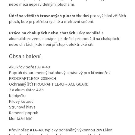
nebo mezi nepravidelnými plochami.
Údržba větších travnatých ploch:
Vhodný pro vyžínání větších
ploch, kde je potřeba rychlé a efektivní sečení.
Práce na chalupách nebo chatách:
Díky mobilitě a
akumulátorovému napájení je ideální pro použití na chalupách
nebo chatách, kde není přístup k elektrické síti.
Obsah balení:
Aku křovibořez ATA-40
Popruh dvouramenný batohový a pásový pro křovinořez
PROCRAFT1E40F-20SH/CH
Ochranný štít PROCRAFT 1E40F-FACE GUARD
2 × akumulátor 4 Ah
Nabíječka
Pilový kotouč
Strunová hlava
Ramenní popruh
Montážní klíč
Křovinořez
ATA-40
, typicky poháněný výkonnou 20V Li-ion