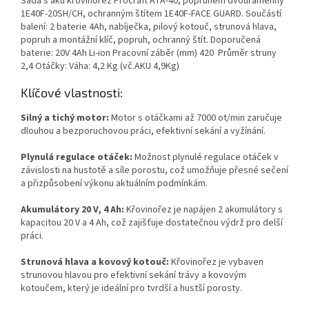
Sada s aku křovinořez Procraft ATA-40, popruhem dvouramenný
1E40F-20SH/CH, ochranným štítem 1E40F-FACE GUARD. Součástí
balení: 2 baterie 4Ah, nabíječka, pilový kotouč, strunová hlava,
popruh a montážní klíč, popruh, ochranný štít. Doporučená
baterie: 20V 4Ah Li-ion Pracovní záběr (mm) 420 Průměr struny
2,4 Otáčky: Váha: 4,2 Kg (vč.AKU 4,9Kg)
Klíčové vlastnosti:
Silný a tichý motor:
Motor s otáčkami až 7000 ot/min zaručuje
dlouhou a bezporuchovou práci, efektivní sekání a vyžínání.
Plynulá regulace otáček:
Možnost plynulé regulace otáček v
závislosti na hustotě a síle porostu, což umožňuje přesné sečení
a přizpůsobení výkonu aktuálním podmínkám.
Akumulátory 20 V, 4 Ah:
Křovinořez je napájen 2 akumulátory s
kapacitou 20 V a 4 Ah, což zajišťuje dostatečnou výdrž pro delší
práci.
Strunová hlava a kovový kotouč:
Křovinořez je vybaven
strunovou hlavou pro efektivní sekání trávy a kovovým
kotoučem, který je ideální pro tvrdší a hustší porosty.