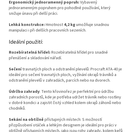
Ergonomický jednoramenný popruh:
Vybavený
jednoramenným popruhem pro pohodlné používání, který
snižuje únavu při delší práci.
Lehká konstrukce:
Hmotnost
4,2 kg
umožňuje snadnou
manipulaci i při delších pracovních sezeních.
Ideální použití:
Rozebíratelná hřídel:
Rozebíratelná hřídel pro snadné
přenášení a skladování nářadí.
Sečení
travnatých ploch a odstranění plevelů: Procraft ATA-40 je
ideální pro sečení travnatých ploch, vyžínání okrajů trávníků a
odstranění plevelů v zahradách, parcích nebo na dvorech.
Údržba zahrady
: Tento křovinořez je perfektní pro údržbu
zahradních porostů, kde je potřeba udržet trávník nebo rostliny
v dobré kondici a zajistit čistý vzhled kolem okrajů záhonů nebo
chodníků.
Sekání na obtížně
přístupných místech: S možností
přizpůsobení otáček a lehkým designem je ideální pro práci v
obtížně přístupných místech, jako jsou rohy zahrady, kolem keřů