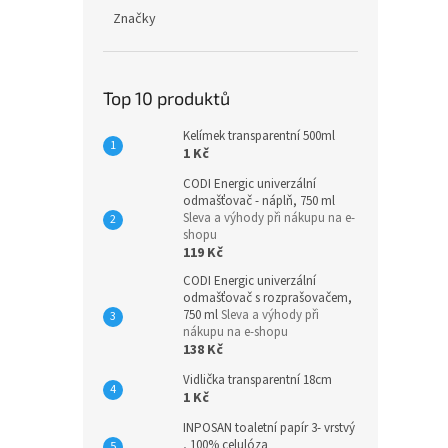
Značky
Top 10 produktů
Kelímek transparentní 500ml
1 Kč
CODI Energic univerzální
odmašťovač - náplň, 750 ml
Sleva a výhody při nákupu na e-
shopu
119 Kč
CODI Energic univerzální
odmašťovač s rozprašovačem,
750 ml
Sleva a výhody při
nákupu na e-shopu
138 Kč
Vidlička transparentní 18cm
1 Kč
INPOSAN toaletní papír 3- vrstvý
, 100% celulóza