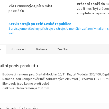
Vrácení zboží do 3
Přes 20000 výdejních míst
zboží musí být vráce
po celé ČR
kompletní a nepoško
Servis strojů po celé České republice
Servisujeme všechny přístroje a stroje. U menších zařízení v našem s
vám.
s
Hodnocení
Diskuze
Značka
ailní popis produktu
Bodovací ramena pro: Digital Modular 20/TI, Digital Modular 230/400, Digi
Ramena jsou komplet včetně zobrazených elektrod ( 1x 50mm + 1x 130 
Elektrody jsou kolmo proti sobě
Celkové délka ramen je 250 mm