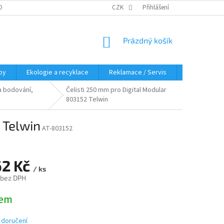
OBNÍCH ÚDAJŮ
KDE NÁS NAJDETE
CZK
Přihlášení
NÁKUPNÍ
Prázdný košík
KOŠÍK
py
Ekologie a recyklace
Reklamace / Servis
Hodnocení 
na bodování,
Čelisti 250 mm pro Digital Modular
803152 Telwin
 Telwin
AT-803152
62 Kč
/ ks
 bez DPH
dem
 doručení