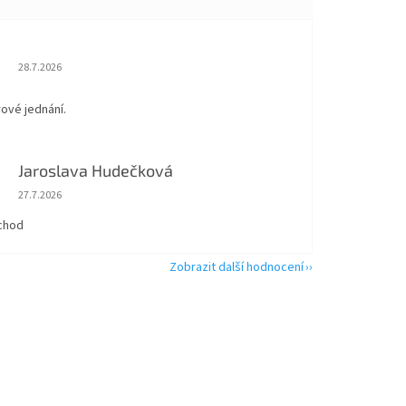
Hodnocení obchodu je 5 z 5 hvězdiček.
28.7.2026
rové jednání.
Jaroslava Hudečková
Hodnocení obchodu je 5 z 5 hvězdiček.
27.7.2026
chod
Zobrazit další hodnocení