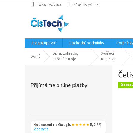
Přejít
+420733522060
info@cistech.cz
na
obsah
Jak nakupovat
Obchodní podmínky
Podmínky
Dílna, zahrada,
Svářecí
Domů
nářadí, stroje
technika
P
Čeli
o
s
Přijímáme online platby
Dopra
t
r
a
n
n
í
Hodnocení na Googlu
★★★★★
5,0
(82)
p
Zobrazit