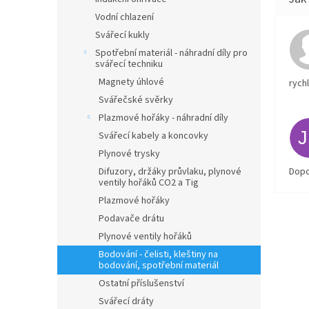
Vodní chlazení
Svářecí kukly
Spotřební materiál - náhradní díly pro
svářecí techniku
Magnety úhlové
rych
Svářečské svěrky
Plazmové hořáky - náhradní díly
Svářecí kabely a koncovky
Plynové trysky
Difuzory, držáky průvlaku, plynové
Dopo
ventily hořáků CO2 a Tig
Plazmové hořáky
Podavače drátu
Plynové ventily hořáků
Bodování - čelisti, kleštiny na
bodování, spotřební materiál
Ostatní příslušenství
Svářecí dráty