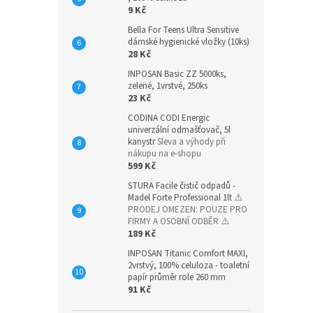
9 Kč
Bella For Teens Ultra Sensitive
dámské hygienické vložky (10ks)
28 Kč
INPOSAN Basic ZZ 5000ks,
zelené, 1vrstvé, 250ks
23 Kč
CODINA CODI Energic
univerzální odmašťovač, 5l
kanystr
Sleva a výhody při
nákupu na e-shopu
599 Kč
STURA Facile čistič odpadů -
Madel Forte Professional 1lt
⚠️
PRODEJ OMEZEN: POUZE PRO
FIRMY A OSOBNÍ ODBĚR ⚠️
189 Kč
INPOSAN Titanic Comfort MAXI,
2vrstvý, 100% celuloza - toaletní
papír průměr role 260 mm
91 Kč