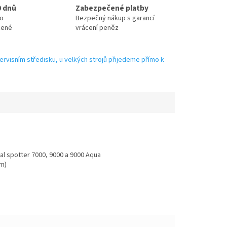
0 dnů
Zabezpečené platby
no
Bezpečný nákup s garancí
zené
vrácení peněz
ervisním středisku, u velkých strojů přijedeme přímo k
tal spotter 7000, 9000 a 9000 Aqua
mm)