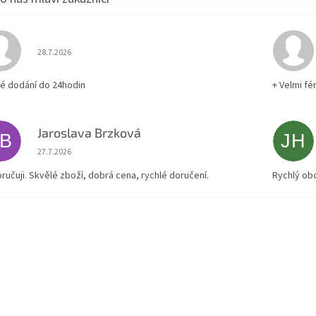
Hodnocení obchodu je 5 z 5 hvězdiček.
28.7.2026
lé dodání do 24hodin
+ Velmi fé
Jaroslava Brzková
JB
JH
Hodnocení obchodu je 5 z 5 hvězdiček.
27.7.2026
ručuji. Skvělé zboží, dobrá cena, rychlé doručení.
Rychlý ob