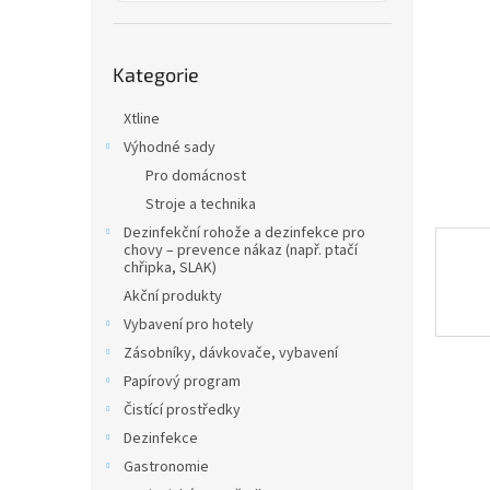
a
n
e
Přeskočit
l
Kategorie
kategorie
Xtline
Výhodné sady
Pro domácnost
Stroje a technika
Dezinfekční rohože a dezinfekce pro
chovy – prevence nákaz (např. ptačí
chřipka, SLAK)
Akční produkty
Vybavení pro hotely
Zásobníky, dávkovače, vybavení
Papírový program
Čistící prostředky
Dezinfekce
Gastronomie