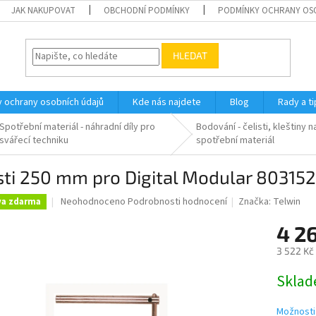
JAK NAKUPOVAT
OBCHODNÍ PODMÍNKY
PODMÍNKY OCHRANY OS
HLEDAT
 ochrany osobních údajů
Kde nás najdete
Blog
Rady a ti
Spotřební materiál - náhradní díly pro
Bodování - čelisti, kleštiny 
svářecí techniku
spotřební materiál
sti 250 mm pro Digital Modular 803152
Průměrné
Neohodnoceno
Podrobnosti hodnocení
Značka:
Telwin
va zdarma
hodnocení
produktu
4 2
je
3 522 Kč
0,0
z
Měrná
Skla
5
cena:
hvězdiček.
Možnosti