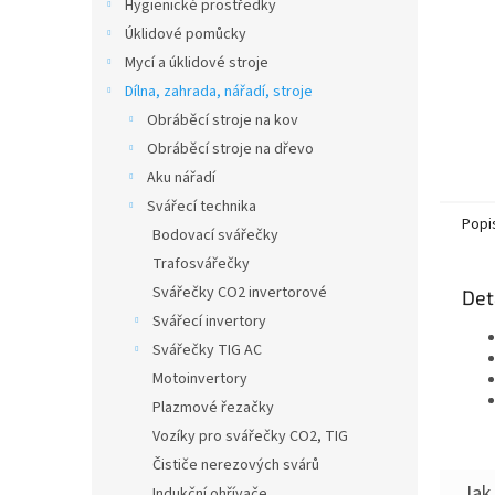
Hygienické prostředky
Úklidové pomůcky
Mycí a úklidové stroje
Dílna, zahrada, nářadí, stroje
Obráběcí stroje na kov
Obráběcí stroje na dřevo
Aku nářadí
Svářecí technika
Popi
Bodovací svářečky
Trafosvářečky
Svářečky CO2 invertorové
Det
Svářecí invertory
Svářečky TIG AC
Motoinvertory
Plazmové řezačky
Vozíky pro svářečky CO2, TIG
Čističe nerezových svárů
Indukční ohřívače